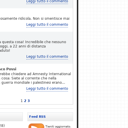
Leggi tutto il commento
osamente ridicola. Non si smentisce mai
Leggi tutto il commento
a questa cosa! Incredibile che nessuno
 oggi, a 22 anni di distanza
aduto!
Leggi tutto il commento
sco Possi
erebbe chiedere ad Amnesty International
 cosa: Siete al corrente che nella
 guerra mondiale i palestinesi erano…
Leggi tutto il commento
1
2
3
Feed RSS
28)
Tieniti aggiornato.