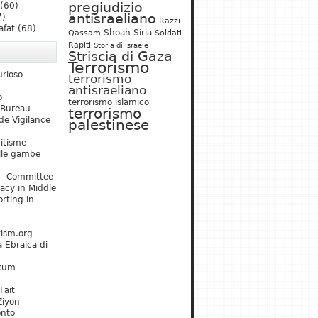
pregiudizio
(60)
antisraeliano
7)
Razzi
afat
(68)
Shoah
Siria
Qassam
Soldati
Rapiti
Storia di Israele
Striscia di Gaza
Terrorismo
urioso
terrorismo
antisraeliano
o
terrorismo islamico
 Bureau
terrorismo
de Vigilance
palestinese
mitisme
lle gambe
– Committee
acy in Middle
rting in
tism.org
 Ebraica di
kum
Fait
Ziyon
ento