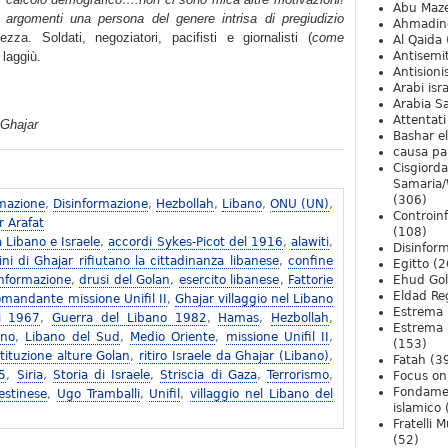
Abu Maz
rgomenti una persona del genere intrisa di pregiudizio
Ahmadin
zza. Soldati, negoziatori, pacifisti e giornalisti (
come
Al Qaida
 laggiù.
Antisemi
Antision
Arabi isra
Arabia S
Attentati
 Ghajar
Bashar e
causa pa
Cisgiord
Samaria/
(306)
mazione
,
Disinformazione
,
Hezbollah
,
Libano
,
ONU (UN)
,
Controin
r Arafat
(108)
a Libano e Israele
,
accordi Sykes-Picot del 1916
,
alawiti
,
Disinfor
ini di Ghajar rifiutano la cittadinanza libanese
,
confine
Egitto
(2
informazione
,
drusi del Golan
,
esercito libanese
,
Fattorie
Ehud Go
Eldad Re
mandante missione Unifil II
,
Ghajar villaggio nel Libano
Estrema 
ni 1967
,
Guerra del Libano 1982
,
Hamas
,
Hezbollah
,
Estrema 
ano
,
Libano del Sud
,
Medio Oriente
,
missione Unifil II
,
(153)
tituzione alture Golan
,
ritiro Israele da Ghajar (Libano)
,
Fatah
(3
05
,
Siria
,
Storia di Israele
,
Striscia di Gaza
,
Terrorismo
,
Focus on 
Fondame
estinese
,
Ugo Tramballi
,
Unifil
,
villaggio nel Libano del
islamico
Fratelli 
(52)