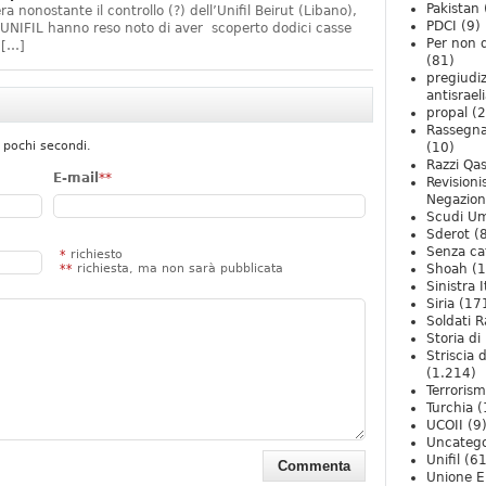
Pakistan
ra nonostante il controllo (?) dell’Unifil Beirut (Libano),
PDCI
(9)
UNIFIL hanno reso noto di aver scoperto dodici casse
Per non 
o […]
(81)
pregiudiz
antisrael
propal
(2
Rassegn
 pochi secondi.
(10)
Razzi Qa
E-mail
**
Revision
Negazio
Scudi U
Sderot
(8
Senza ca
*
richiesto
**
richiesta, ma non sarà pubblicata
Shoah
(1
Sinistra I
Siria
(17
Soldati R
Storia di 
Striscia 
(1.214)
Terroris
Turchia
(
UCOII
(9
Uncatego
Unifil
(61
Unione E