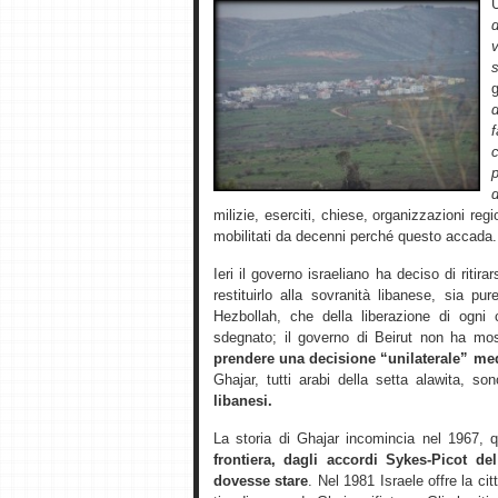
U
s
f
c
p
d
milizie, eserciti, chiese, organizzazioni regi
mobilitati da decenni perché questo accada
Ieri il governo israeliano ha deciso di ritira
restituirlo alla sovranità libanese, sia p
Hezbollah, che della liberazione di ogni 
sdegnato; il governo di Beirut non ha mo
prendere una decisione “unilaterale” medi
Ghajar, tutti arabi della setta alawita, s
libanesi.
La storia di Ghajar incomincia nel 1967, q
frontiera, dagli accordi Sykes-Picot de
dovesse stare
. Nel 1981 Israele offre la cit