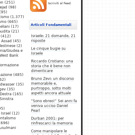
en
(251)
Iscriviti al Feed.
ejad
(98)
(95)
tismo
(1.377)
ismo
(665)
Articoli Fondamentali
eliani
(17)
audita
(21)
Israele: 21 domande, 21
(412)
risposte
l Assad
(45)
lestinese
(2)
Le cinque bugie su
ania/Giudea e
Israele
West Bank
Riccardo Cristiano: una
formazione
storia che è bene non
dimenticare
mazione
(485)
Bruno Zevi: un discorso
62)
memorabile e,
ldwasser
(35)
purtroppo, sotto molti
gev
(35)
aspetti ancora attuale
Destra
(165)
Sinistra
"Sono ebreo!" Sei anni fa
veniva ucciso Daniel
95)
Pearl
Israel
(12)
ntalismo
Durban 2001: per
(696)
rinfrescarci la memoria
Musulmani
Come manipolare le