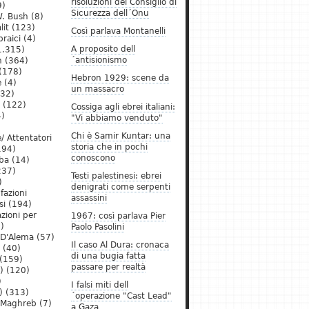
risoluzioni del Consiglio di
9)
Sicurezza dell´Onu
. Bush
(8)
lit
(123)
Così parlava Montanelli
raici
(4)
A proposito dell
1.315)
´antisionismo
h
(364)
(178)
Hebron 1929: scene da
e
(4)
un massacro
32)
(122)
Cossiga agli ebrei italiani:
)
"Vi abbiamo venduto"
Chi è Samir Kuntar: una
/ Attentatori
storia che in pochi
194)
conoscono
ba
(14)
237)
Testi palestinesi: ebrei
)
denigrati come serpenti
 fazioni
assassini
si
(194)
zioni per
1967: così parlava Pier
)
Paolo Pasolini
 D'Alema
(57)
Il caso Al Dura: cronaca
(40)
di una bugia fatta
(159)
passare per realtà
)
(120)
)
I falsi miti dell
)
(313)
´operazione "Cast Lead"
l Maghreb
(7)
a Gaza