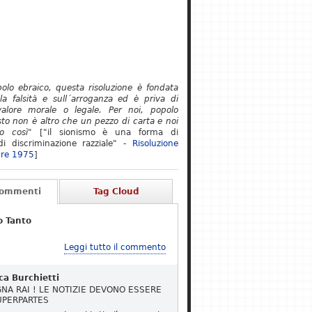
polo ebraico, questa risoluzione è fondata
lla falsità e sull´arroganza ed è priva di
alore morale o legale. Per noi, popolo
to non è altro che un pezzo di carta e noi
o così"
["il sionismo è una forma di
i discriminazione razziale" -
Risoluzione
re 1975
]
Commenti
Tag Cloud
o Tanto
Leggi tutto il commento
ca Burchietti
NA RAI ! LE NOTIZIE DEVONO ESSERE
UPERPARTES