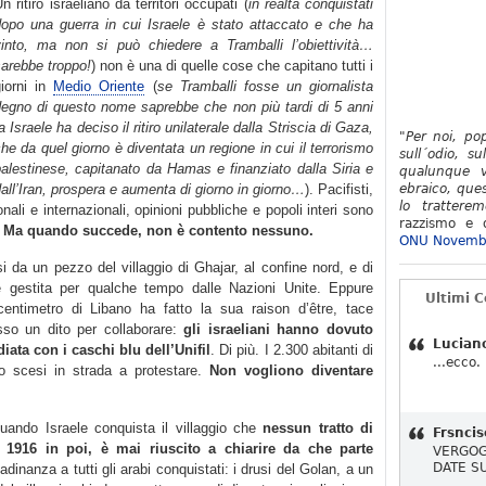
n ritiro israeliano da territori occupati (
in realtà conquistati
dopo una guerra in cui Israele è stato attaccato e che ha
vinto, ma non si può chiedere a Tramballi l’obiettività…
arebbe troppo!
) non è una di quelle cose che capitano tutti i
giorni in
Medio Oriente
(
se Tramballi fosse un giornalista
degno di questo nome saprebbe che non più tardi di 5 anni
a Israele ha deciso il ritiro unilaterale dalla Striscia di Gaza,
"Per noi, po
he da quel giorno è diventata un regione in cui il terrorismo
sull´odio, su
alestinese, capitanato da Hamas e finanziato dalla Siria e
qualunque v
all’Iran, prospera e aumenta di giorno in giorno…
). Pacifisti,
ebraico, ques
lo tratterem
onali e internazionali, opinioni pubbliche e popoli interi sono
razzismo e d
.
Ma quando succede, non è contento nessuno.
ONU Novemb
rsi da un pezzo del villaggio di Ghajar, al confine nord, e di
ure gestita per qualche tempo dalle Nazioni Unite. Eppure
Ultimi 
centimetro di Libano ha fatto la sua raison d’être, tace
sso un dito per collaborare:
gli israeliani hanno dovuto
Lucian
ata con i caschi blu dell’Unifil
. Di più. I 2.300 abitanti di
...ecco.
ono scesi in strada a protestare.
Non vogliono diventare
uando Israele conquista il villaggio che
nessun tratto di
Frsncis
l 1916 in poi, è mai riuscito a chiarire da che parte
VERGOG
DATE S
tadinanza a tutti gli arabi conquistati: i drusi del Golan, a un