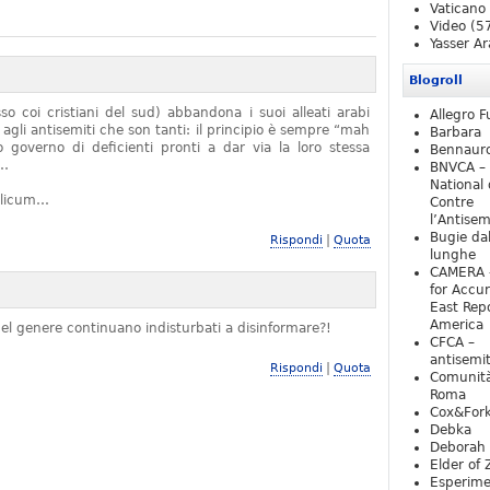
Vaticano
Video
(5
Yasser Ar
Blogroll
o coi cristiani del sud) abbandona i suoi alleati arabi
Allegro F
 agli antisemiti che son tanti: il principio è sempre “mah
Barbara
overno di deficienti pronti a dar via la loro stessa
Bennaur
L…
BNVCA –
National 
olicum…
Contre
l’Antise
Bugie da
|
Rispondi
Quota
lunghe
CAMERA 
for Accur
East Repo
America
l genere continuano indisturbati a disinformare?!
CFCA –
antisemi
|
Rispondi
Quota
Comunità
Roma
Cox&For
Debka
Deborah 
Elder of 
Esperim