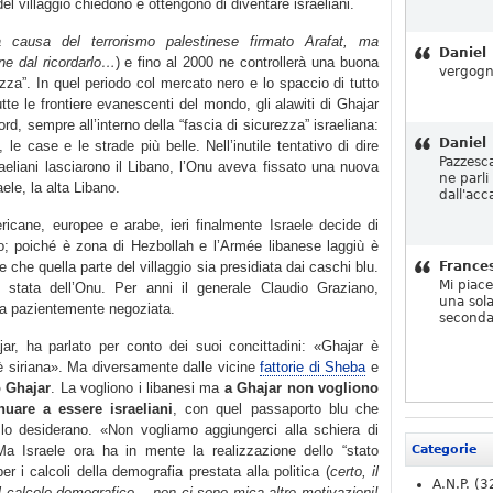
 del villaggio chiedono e ottengono di diventare israeliani.
a causa del terrorismo palestinese firmato Arafat, ma
Daniel
ne dal ricordarlo…
) e fino al 2000 ne controllerà una buona
vergogn
zza”. In quel periodo col mercato nero e lo spaccio di tutto
te le frontiere evanescenti del mondo, gli alawiti di Ghajar
nord, sempre all’interno della “fascia di sicurezza” israeliana:
Daniel
le case e le strade più belle. Nell’inutile tentativo di dire
Pazzesc
sraeliani lasciarono il Libano, l’Onu aveva fissato una nuova
ne parli
ele, la alta Libano.
dall'acc
ricane, europee e arabe, ieri finalmente Israele decide di
sato; poiché è zona di Hezbollah e l’Armée libanese laggiù è
ole che quella parte del villaggio sia presidiata dai caschi blu.
France
Mi piac
stata dell’Onu. Per anni il generale Claudio Graziano,
una sola
l’ha pazientemente negoziata.
seconda
ar, ha parlato per conto dei suoi concittadini: «Ghajar è
a è siriana». Ma diversamente dalle vicine
fattorie di Sheba
e
o Ghajar
. La vogliono i libanesi ma
a Ghajar non vogliono
nuare a essere israeliani
, con quel passaporto blu che
e lo desiderano. «Non vogliamo aggiungerci alla schiera di
Ma Israele ora ha in mente la realizzazione dello “stato
Categorie
er i calcoli della demografia prestata alla politica (
certo, il
A.N.P.
(3
 calcolo demografico….non ci sono mica altre motivazioni!