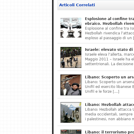
Articoli Correlati
Esplosione al confine tra
ebraico. Hezbollah riven
Esplosione al confine tra Isr
Hezbollah rivendica l’attacc
esploso al passaggio di un
Israele: elevato stato di
Israele eleva l’allerta, ma
Maggio 2011 – Israele ha ele
settentrionali. La decisione
Libano: Scoperto un arse
Libano: Scoperto un arsenal
Unifil ed esercito libanese
Unifil e le forze […]
Libano: Hezbollah attac
Libano: Hezbollah attacca 
media occidentali, sempre 
i palestinesi, non abbian
Libano: il terrorismo pro