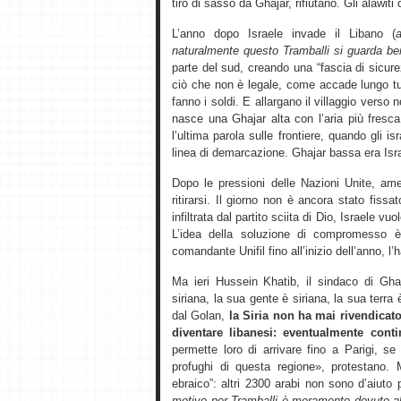
tiro di sasso da Ghajar, rifiutano. Gli alawiti
L’anno dopo Israele invade il Libano (
naturalmente questo Tramballi si guarda be
parte del sud, creando una “fascia di sicure
ciò che non è legale, come accade lungo tut
fanno i soldi. E allargano il villaggio verso 
nasce una Ghajar alta con l’aria più fresca, 
l’ultima parola sulle frontiere, quando gli i
linea di demarcazione. Ghajar bassa era Isra
Dopo le pressioni delle Nazioni Unite, ame
ritirarsi. Il giorno non è ancora stato fis
infiltrata dal partito sciita di Dio, Israele vu
L’idea della soluzione di compromesso è 
comandante Unifil fino all’inizio dell’anno, 
Ma ieri Hussein Khatib, il sindaco di Ghaj
siriana, la sua gente è siriana, la sua terr
dal Golan,
la Siria non ha mai rivendicat
diventare libanesi: eventualmente conti
permette loro di arrivare fino a Parigi, s
profughi di questa regione», protestano. 
ebraico”: altri 2300 arabi non sono d’aiuto p
motivo per Tramballi è meramente dovuto al