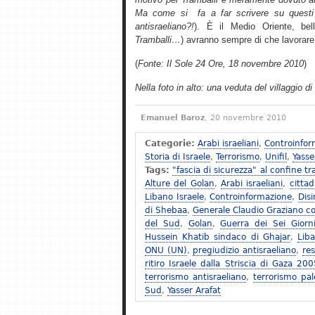
Ma come si fa a far scrivere su questi a
antisraeliano?!
). È il Medio Oriente, belle
Tramballi…
) avranno sempre di che lavorare
(
Fonte: Il Sole 24 Ore, 18 novembre 2010
)
Nella foto in alto: una veduta del villaggio di
Emanuel Baroz
, 20 novembre 2010
Categorie:
Arabi israeliani
,
Controinfor
Storia di Israele
,
Terrorismo
,
Unifil
,
Yasse
Tags:
"fascia di sicurezza" al confine tr
Alture del Golan
,
Arabi israeliani
,
cittad
Libano Israele
,
Controinformazione
,
Dis
di Shebaa
,
Generale Claudio Graziano co
del Sud
,
Golan
,
Guerra dei Sei Gior
Hussein Khatib sindaco di Ghajar
,
Lib
ONU (UN)
,
pregiudizio antisraeliano
,
res
ritiro Israele dalla Striscia di Gaza 20
terrorismo antisraeliano
,
terrorismo pal
Sud
,
Yasser Arafat