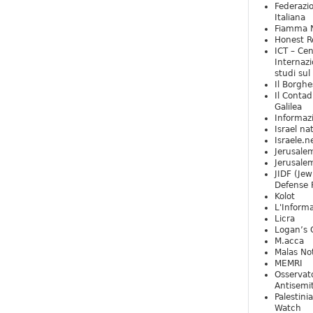
Federazio
Italiana
Fiamma N
Honest Re
ICT – Cen
Internazi
studi sul
Il Borghe
Il Contad
Galilea
Informaz
Israel na
Israele.n
Jerusale
Jerusale
JIDF (Jew
Defense 
Kolot
L'Informa
Licra
Logan’s 
M.acca
Malas Not
MEMRI
Osservat
Antisemi
Palestini
Watch