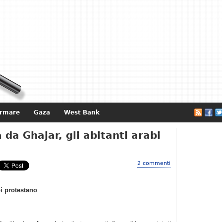
ormare
Gaza
West Bank
e
a da Ghajar, gli abitanti arabi
2 commenti
abi protestano