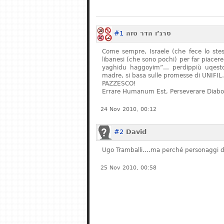
#1
סרג’ו הדר טזה
Come sempre, Israele (che fece lo stess
libanesi (che sono pochi) per far piacere
yaghidu haggoyim”… perdippiù uqesto g
madre, si basa sulle promesse di UNIFI
PAZZESCO!
Errare Humanum Est, Perseverare Diab
24 Nov 2010, 00:12
#2
David
Ugo Tramballi….ma perché personaggi de
25 Nov 2010, 00:58