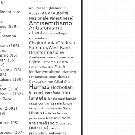
(6)
Abu Mazen (Mahmoud
dimenticare
ANP (Autorità
Abbas)
Nazionale Palestinese)
io
Antisemitismo
iano
(879)
Antisionismo
)
attentati
boicottaggio
a Stampa
antisraeliano
Cisgiordania/Giudea e
ssam
(166)
Samaria/West Bank
ismo,
Disinformazione
nismo
(95)
disinformazione antisraeliana
mani
(35)
Egitto
Estrema Destra
2)
Fatah
Estrema Sinistra
tegoria
(18)
fondamentalismo islamico
85)
Fondamentalismo islamico
taliana
(130)
Gerusalemme
Gilad Shalit
1)
Hamas
Hezbollah
apiti
(138)
Iran
Internet
Intrafada
Israele
(132)
Israele
lancio
di Gaza
lancio razzi
razzi contro Israele
lancio
mo
(2.092)
razzi contro Israele da Gaza
Libano
19)
Lotte tra fazioni
odio
)
Nazismo
palestinesi
rized
(95)
antisraeliano
Olocausto
)
ONU (UN)
pacifinti
uropea
(107)
pregiudizio antisemita