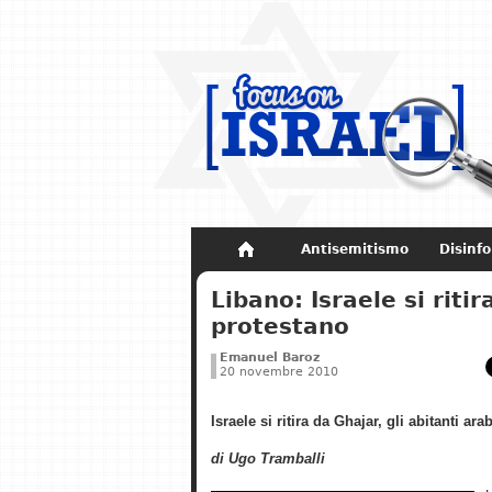
Antisemitismo
Disinf
Non dimenticare
Storia di Israel
Libano: Israele si ritir
protestano
Emanuel Baroz
20 novembre 2010
Israele si ritira da Ghajar, gli abitanti ar
di Ugo Tramballi