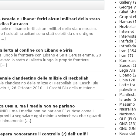
Gallery
(
George W
Gilad Sha
Gruppi eb
 Israele e Libano: feriti alcuni militari dello stato
Hamas
(
dica l’attacco
Hezbolla
aele e Libano: feriti alcuni militari dello stato ebraico.
Internet
o I soldati israeliani sono stati colpiti da un ordigno
Intervist
 […]
Intifada
(
Intrafada
 allerta al confine con Libano e Siria
Iran
(354
rce lungo le frontiere con Libano e Siria Gerusalemme, 20
Iraq
(7)
vato lo stato di allerta lungo le proprie frontiere
Kamikaze
 […]
Suicidi
(
Lega Ara
Libano
(
nale clandestino delle milizie di Hezbollah
Libia
(28
e clandestino delle milizie di Hezbollah Dai Caschi Blu
Lotte tra
 Beirut, 26 Ottobre 2010 – I Caschi Blu della missione
palestine
Manifesta
Israele
(5
Massimo
ca UNIFIL ma i media non ne parlano
Nasrallah
UNIFIL ma i media non ne parlano E’ curioso come i
Nazismo
pronti a segnalare ogni minima scioccheza che riguardi
OLP (PLO
o minimamente […]
ONG
(33
ONU (UN
Paesi de
spera nonostante il controllo (?) dell’Unifil