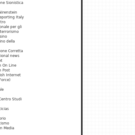
ne Sionistica
irenstein
porting Italy
tro
onale per gli
 terrorismo
sino
ino della
ione Corretta
tional news
et
m On Line
m Post
ish Internet
Force)
le
Centro Studi
icias
orio
tismo
an Media