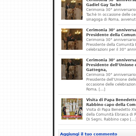
Cerimonia 30° anniversa
Gadiel Gay Tachè
Cerimonia 30° anniversario
Tachè In occasione delle cel
sinagoga di Roma, avvenuto
Cerimonia 30° anniversa
Presidente della Comuni
Cerimonia 30° anniversario
Presidente della Comunità E
celebrazioni per il 30° ann
Cerimonia 30° anniversa
Presidente dell’Unione 
Gattegna,
Cerimonia 30° anniversario
Presidente dell’Unione del
occasione delle celebrazioni
Roma, […]
Visita di Papa Benedett
Rabbino capo della Comu
Visita di Papa Benedetto X
della Comunità Ebraica di 
Di Segni, Rabbino capo […
Aggiungi il tuo commento