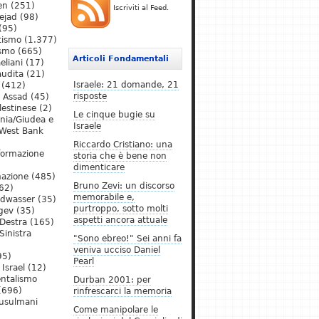
en
(251)
Iscriviti al Feed.
ejad
(98)
(95)
tismo
(1.377)
ismo
(665)
Articoli Fondamentali
eliani
(17)
audita
(21)
Israele: 21 domande, 21
(412)
risposte
l Assad
(45)
lestinese
(2)
Le cinque bugie su
ania/Giudea e
Israele
West Bank
Riccardo Cristiano: una
formazione
storia che è bene non
dimenticare
mazione
(485)
Bruno Zevi: un discorso
62)
memorabile e,
ldwasser
(35)
purtroppo, sotto molti
gev
(35)
aspetti ancora attuale
Destra
(165)
Sinistra
"Sono ebreo!" Sei anni fa
veniva ucciso Daniel
95)
Pearl
Israel
(12)
ntalismo
Durban 2001: per
(696)
rinfrescarci la memoria
Musulmani
Come manipolare le