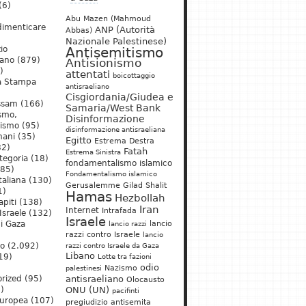
(6)
Abu Mazen (Mahmoud
dimenticare
ANP (Autorità
Abbas)
Nazionale Palestinese)
io
Antisemitismo
iano
(879)
Antisionismo
)
attentati
boicottaggio
a Stampa
antisraeliano
Cisgiordania/Giudea e
ssam
(166)
Samaria/West Bank
ismo,
Disinformazione
nismo
(95)
disinformazione antisraeliana
mani
(35)
Egitto
Estrema Destra
2)
Fatah
Estrema Sinistra
tegoria
(18)
fondamentalismo islamico
85)
Fondamentalismo islamico
taliana
(130)
Gerusalemme
Gilad Shalit
1)
Hamas
Hezbollah
apiti
(138)
Iran
Internet
Intrafada
Israele
(132)
Israele
lancio
di Gaza
lancio razzi
razzi contro Israele
lancio
mo
(2.092)
razzi contro Israele da Gaza
Libano
19)
Lotte tra fazioni
odio
)
Nazismo
palestinesi
rized
(95)
antisraeliano
Olocausto
)
ONU (UN)
pacifinti
uropea
(107)
pregiudizio antisemita