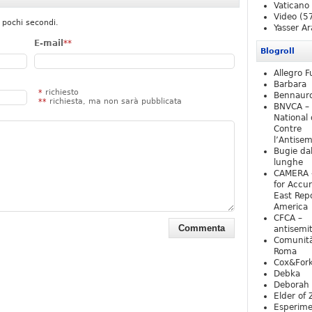
Vaticano
Video
(5
 pochi secondi.
Yasser Ar
E-mail
**
Blogroll
Allegro F
Barbara
*
richiesto
Bennaur
**
richiesta, ma non sarà pubblicata
BNVCA –
National 
Contre
l’Antise
Bugie da
lunghe
CAMERA 
for Accur
East Repo
America
CFCA –
antisemi
Comunità
Roma
Cox&For
Debka
Deborah 
Elder of 
Esperim