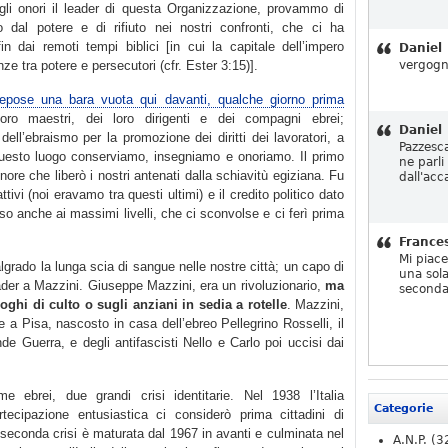
 gli onori il leader di questa Organizzazione, provammo di
 dal potere e di rifiuto nei nostri confronti, che ci ha
n dai remoti tempi biblici [in cui la capitale dell’impero
Daniel
ze tra potere e persecutori (cfr. Ester 3:15)].
vergogn
epose una bara vuota qui davanti, qualche giorno prima
oro maestri, dei loro dirigenti e dei compagni ebrei;
Daniel
ll’ebraismo per la promozione dei diritti dei lavoratori, a
Pazzesc
questo luogo conserviamo, insegniamo e onoriamo. Il primo
ne parli
ore che liberò i nostri antenati dalla schiavitù egiziana. Fu
dall'acc
vi (noi eravamo tra questi ultimi) e il credito politico dato
o anche ai massimi livelli, che ci sconvolse e ci ferì prima
France
Mi piac
grado la lunga scia di sangue nelle nostre città; un capo di
una sola
ader a Mazzini. Giuseppe Mazzini, era un rivoluzionario,
ma
seconda
oghi di culto o sugli anziani in sedia a rotelle
. Mazzini,
e a Pisa, nascosto in casa dell’ebreo Pellegrino Rosselli, il
de Guerra, e degli antifascisti Nello e Carlo poi uccisi dai
ebrei, due grandi crisi identitarie. Nel 1938 l’Italia
Categorie
rtecipazione entusiastica ci considerò prima cittadini di
seconda crisi è maturata dal 1967 in avanti e culminata nel
A.N.P.
(3