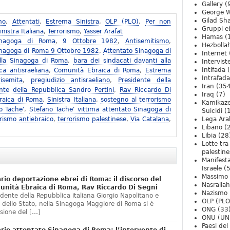
Gallery
(
George W
Gilad Sha
mo
,
Attentati
,
Estrema Sinistra
,
OLP (PLO)
,
Per non
Gruppi eb
inistra Italiana
,
Terrorismo
,
Yasser Arafat
Hamas
(
Sinagoga di Roma
,
9 Ottobre 1982
,
Antisemitismo
,
Hezbolla
Sinagoga di Roma 9 Ottobre 1982
,
Attentato Sinagoga di
Internet
lla Sinagoga di Roma
,
bara dei sindacati davanti alla
Intervist
Intifada
(
a antisraeliana
,
Comunità Ebraica di Roma
,
Estrema
Intrafada
isemita
,
pregiudizio antisraeliano
,
Presidente della
Iran
(354
nte della Repubblica Sandro Pertini
,
Rav Riccardo Di
Iraq
(7)
raica di Roma
,
Sinistra Italiana
,
sostegno al terrorismo
Kamikaze
o Tache'
,
Stefano Tache' vittima attentato Sinagoga di
Suicidi
(
orismo antiebraico
,
terrorismo palestinese
,
Via Catalana
,
Lega Ara
Libano
(
Libia
(28
Lotte tra
palestine
Manifesta
Israele
(5
Massimo
io deportazione ebrei di Roma: il discorso del
Nasrallah
unità Ebraica di Roma, Rav Riccardo Di Segni
Nazismo
idente della Repubblica italiana Giorgio Napolitano e
OLP (PLO
 dello Stato, nella Sinagoga Maggiore di Roma si è
ONG
(33
asione del […]
ONU (UN
Paesi de