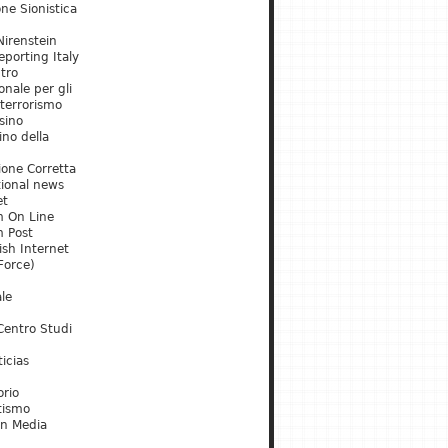
ne Sionistica
irenstein
porting Italy
tro
onale per gli
 terrorismo
sino
ino della
ione Corretta
tional news
et
m On Line
m Post
ish Internet
Force)
le
Centro Studi
icias
orio
tismo
an Media