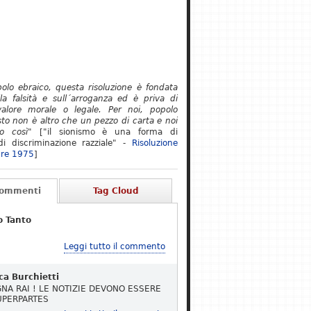
polo ebraico, questa risoluzione è fondata
lla falsità e sull´arroganza ed è priva di
alore morale o legale. Per noi, popolo
to non è altro che un pezzo di carta e noi
o così"
["il sionismo è una forma di
i discriminazione razziale" -
Risoluzione
re 1975
]
Commenti
Tag Cloud
o Tanto
Leggi tutto il commento
ca Burchietti
NA RAI ! LE NOTIZIE DEVONO ESSERE
UPERPARTES