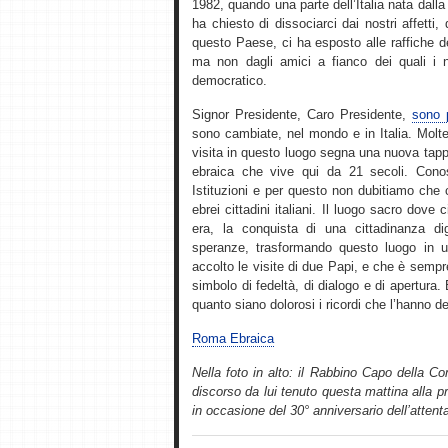
1982, quando una parte dell’Italia nata dalla 
ha chiesto di dissociarci dai nostri affetti
questo Paese, ci ha esposto alle raffiche de
ma non dagli amici a fianco dei quali i 
democratico.
Signor Presidente, Caro Presidente,
sono p
sono cambiate, nel mondo e in Italia. Molte
visita in questo luogo segna una nuova tappa
ebraica che vive qui da 21 secoli. Con
Istituzioni e per questo non dubitiamo che
ebrei cittadini italiani. Il luogo sacro dove 
era, la conquista di una cittadinanza di
speranze, trasformando questo luogo in 
accolto le visite di due Papi, e che è sempre 
simbolo di fedeltà, di dialogo e di apertura.
quanto siano dolorosi i ricordi che l’hanno 
Roma Ebraica
Nella foto in alto: il Rabbino Capo della C
discorso da lui tenuto questa mattina alla 
in occasione del 30° anniversario dell’atte