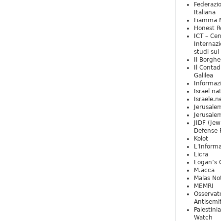
Federazio
Italiana
Fiamma N
Honest Re
ICT – Cen
Internazi
studi sul
Il Borghe
Il Contad
Galilea
Informaz
Israel na
Israele.n
Jerusale
Jerusale
JIDF (Jew
Defense 
Kolot
L'Informa
Licra
Logan’s 
M.acca
Malas Not
MEMRI
Osservat
Antisemi
Palestini
Watch