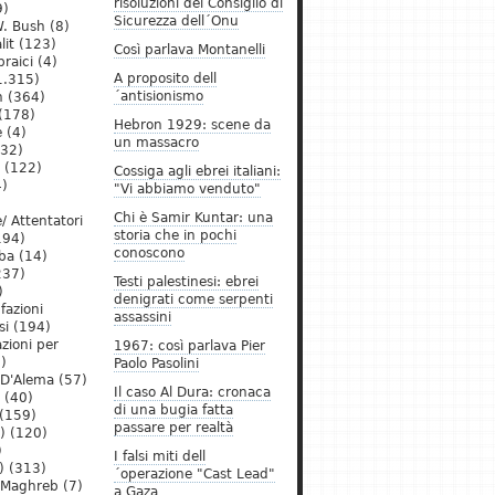
risoluzioni del Consiglio di
9)
Sicurezza dell´Onu
. Bush
(8)
lit
(123)
Così parlava Montanelli
raici
(4)
A proposito dell
1.315)
´antisionismo
h
(364)
(178)
Hebron 1929: scene da
e
(4)
un massacro
32)
(122)
Cossiga agli ebrei italiani:
)
"Vi abbiamo venduto"
Chi è Samir Kuntar: una
/ Attentatori
storia che in pochi
194)
conoscono
ba
(14)
237)
Testi palestinesi: ebrei
)
denigrati come serpenti
 fazioni
assassini
si
(194)
zioni per
1967: così parlava Pier
)
Paolo Pasolini
 D'Alema
(57)
Il caso Al Dura: cronaca
(40)
di una bugia fatta
(159)
passare per realtà
)
(120)
)
I falsi miti dell
)
(313)
´operazione "Cast Lead"
l Maghreb
(7)
a Gaza