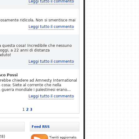
Leggi tutto il commento
osamente ridicola. Non si smentisce mai
Leggi tutto il commento
a questa cosa! Incredibile che nessuno
 oggi, a 22 anni di distanza
aduto!
Leggi tutto il commento
sco Possi
erebbe chiedere ad Amnesty International
 cosa: Siete al corrente che nella
 guerra mondiale i palestinesi erano…
Leggi tutto il commento
1
2
3
Feed RSS
28)
Tieniti aggiornato.