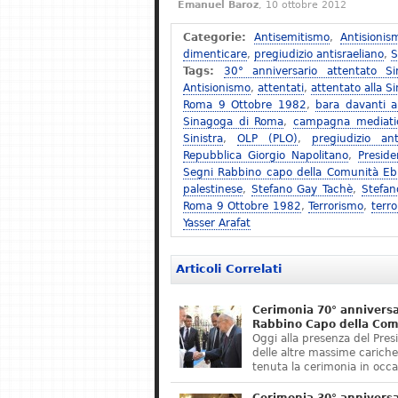
Emanuel Baroz
, 10 ottobre 2012
Categorie:
Antisemitismo
,
Antisionis
dimenticare
,
pregiudizio antisraeliano
,
S
Tags:
30° anniversario attentato 
Antisionismo
,
attentati
,
attentato alla 
Roma 9 Ottobre 1982
,
bara davanti a
Sinagoga di Roma
,
campagna mediatic
Sinistra
,
OLP (PLO)
,
pregiudizio ant
Repubblica Giorgio Napolitano
,
Preside
Segni Rabbino capo della Comunità Eb
palestinese
,
Stefano Gay Tachè
,
Stefan
Roma 9 Ottobre 1982
,
Terrorismo
,
terr
Yasser Arafat
Articoli Correlati
Cerimonia 70° anniversar
Rabbino Capo della Com
Oggi alla presenza del Pres
delle altre massime cariche
tenuta la cerimonia in occ