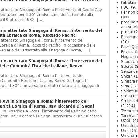
rio attentato Sinagoga di Roma: l’intervento di
Pakistan
PDCI
(9)
 attentato Sinagoga di Roma: l’intervento di Gadiel Gay
Per non 
ebrazioni per il 30° anniversario dell’attentato alla
(81)
 il 9 ottobre 1982, […]
pregiudiz
antisrael
rio attentato Sinagoga di Roma: l’intervento del
propal
(2
tà Ebraica di Roma, Riccardo Pacifici
Rassegn
 attentato Sinagoga di Roma: l’intervento del
(10)
braica di Roma, Riccardo Pacifici In occasione delle
Razzi Qa
iversario dell’attentato alla sinagoga di Roma, […]
Revision
Negazio
rio attentato Sinagoga di Roma: l’intervento del
Scudi U
delle Comunità Ebraiche Italiane, Renzo
Sderot
(8
Senza ca
 attentato Sinagoga di Roma: l’intervento del
Shoah
(1
le Comunità Ebraiche Italiane, Renzo Gattegna In
Sinistra I
 per il 30° anniversario dell’attentato alla sinagoga di
Siria
(17
Soldati R
Storia di 
Striscia 
o XVI in Sinagoga a Roma: l’intervento del
(1.214)
nità Ebraica di Roma, Rav Riccardo Di Segni
Terroris
VI in Sinagoga a Roma: l’intervento del Rabbino capo
Turchia
(
Roma, Rav Riccardo Di Segni Intervento di Rav Riccardo
UCOII
(9
]
Uncatego
Unifil
(61
Unione E