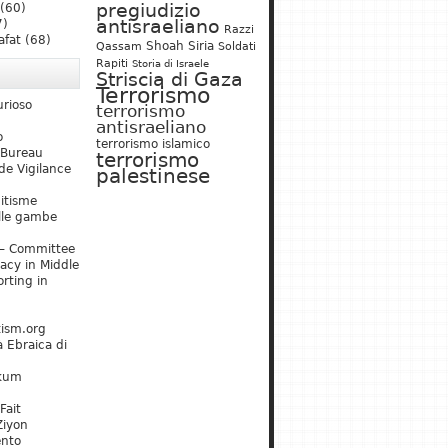
pregiudizio
(60)
antisraeliano
7)
Razzi
afat
(68)
Shoah
Siria
Qassam
Soldati
Rapiti
Storia di Israele
Striscia di Gaza
Terrorismo
urioso
terrorismo
antisraeliano
o
terrorismo islamico
 Bureau
terrorismo
de Vigilance
palestinese
mitisme
lle gambe
– Committee
acy in Middle
rting in
tism.org
 Ebraica di
kum
Fait
Ziyon
ento