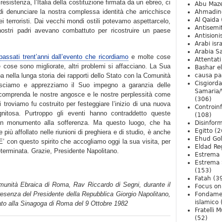
resistenza, l’Italia della costituzione firmata da un ebreo, ci
Abu Maz
, di denunciare la nostra complessa identità che arricchisce
Ahmadin
Al Qaida
i terroristi. Dai vecchi mondi ostili potevamo aspettarcelo,
Antisemi
nostri padri avevano combattuto per ricostruire un paese
Antision
Arabi isra
Arabia S
assati trent’anni dall’evento che ricordiamo
e molte cose
Attentati
 cose sono migliorate, altri problemi si affacciano. La Sua
Bashar e
 nella lunga storia dei rapporti dello Stato con la Comunità
causa pa
Cisgiord
osciamo e apprezziamo il Suo impegno a garanzia delle
Samaria/
 comprenda le nostre angosce e le nostre perplessità come
(306)
ci troviamo fu costruito per festeggiare l’inizio di una nuova
Controin
gnitosa. Purtroppo gli eventi hanno contraddetto queste
(108)
un monumento alla sofferenza. Ma questo luogo, che ha
Disinfor
Egitto
(2
più affollato nelle riunioni di preghiera e di studio, è anche
Ehud Go
 E’ con questo spirito che accogliamo oggi la sua visita, per
Eldad Re
determinata. Grazie, Presidente Napolitano.
Estrema 
Estrema 
(153)
Fatah
(3
omunità Ebraica di Roma, Rav Riccardo di Segni, durante il
Focus on 
presenza del Presidente della Repubblica Giorgio Napolitano,
Fondame
islamico
ntato alla Sinagoga di Roma del 9 Ottobre 1982
Fratelli 
(52)