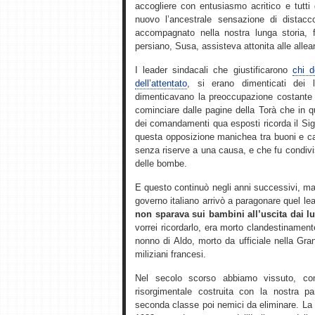
accogliere con entusiasmo acritico e tutti
nuovo l’ancestrale sensazione di distacco
accompagnato nella nostra lunga storia, fi
persiano, Susa, assisteva attonita alle allean
I leader sindacali che giustificarono
chi d
dell’attentato
, si erano dimenticati dei l
dimenticavano la preoccupazione costante de
cominciare dalle pagine della Torà che in 
dei comandamenti qua esposti ricorda il Sign
questa opposizione manichea tra buoni e catti
senza riserve a una causa, e che fu condivis
delle bombe.
E questo continuò negli anni successivi, mal
governo italiano arrivò a paragonare quel le
non sparava sui bambini all’uscita dai lu
vorrei ricordarlo, era morto clandestinament
nonno di Aldo, morto da ufficiale nella Gran
miliziani francesi.
Nel secolo scorso abbiamo vissuto, come 
risorgimentale costruita con la nostra pa
seconda classe poi nemici da eliminare. La 