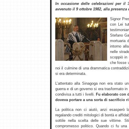
In occasione delle celebrazioni per il 
avvenuto il 9 ottobre 1982, alla presenza
Signor Pres
con Lei tut
testimonia
Stefano Ga
mortuaria d
intorno all
nelle strad
scoppiò in 
che fosse 
noi il culmine di una drammatica contraddizi
si era determinata.
L’attentato alla Sinagoga non era stato un 
guerra e di un governo si era trasformato i
condivisa a tutti i livelli.
Fu elaborato con d
doveva portare a una sorta di sacrificio r
La politica non ci aiutò, anzi esasperò 
regalando crediti mitologici di bontà e affida
sottile nella scelta delle sue vittime. S
compromesso politico. Quando ci fu una g