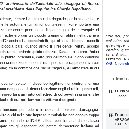
30° anniversario dell’attentato alla sinagoga di Roma,
 del presidente della Repubblica Giorgio Napolitano
idente, mentre La saluto e La ringrazio per la sua visita, e
te le autorità e gli amici qui presenti, vorrei portare una
nza personale poco nota. Il pomeriggio delle esequie di
i Tachè ero con un piccolo gruppo di rabbini nella camera
"Per noi, po
ell’Ospedale Fatebenefratelli, qui all’isola Tiberina, raccolti
sull´odio, su
qualunque v
a piccola bara, quando arrivò il Presidente Pertini, accolto
ebraico, ques
e da un assordante gelido silenzio. Davanti alla bara Pertini
lo tratterem
un pianto infrenabile, certo non cerimoniale. Sono convinto
razzismo e d
una commozione sincera, ma quel pianto rappresentava per
ONU Novemb
one; tra la commozione per la tragedia, e l’atmosfera in cui
Ultimi 
evento isolato. Il dissenso legittimo nei confronti di una
n una campagna di demonizzazione degli ebrei in quanto tali,
Lucian
isinvoltura un mito collettivo di colpevolizzazione, che
...ecco.
ituale di cui noi fummo le vittime designate
.
la tensione per fede o in cerca di consensi demagogici,
bilità a chi nelle sue imprese terroristiche non andava troppo
Frsncis
VERGOG
tiamo parlando dell’OLP, allora ben lontana da qualsiasi
DATE S
ara tra gli esponenti del potere democratico italiano ad