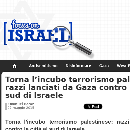
Antisemitismo
Disinformare
Gaza
West 
Torna l’incubo terrorismo pa
Non dimenticare
Storia di Israele
razzi lanciati da Gaza contro l
sud di Israele
Emanuel Baroz
27 maggio 2015
Torna l’incubo terrorismo palestinese: razz
contro le città al sud di Israele