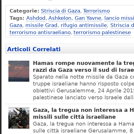
Categorie:
Striscia di Gaza
,
Terrorismo
Tags:
Ashdod
,
Ashkelon
,
Gan Yavne
,
lancio missi
Gaza
,
missile Grad
,
rifugio antimissile
,
Striscia 
terrorismo antisraeliano
,
terrorismo palestinese
Articoli Correlati
Hamas rompe nuovamente la treg
razzi da Gaza verso il sud di Israe
Sparato nella notte missile da Gaza co
truppe israeliane hanno risposto colp
obiettivi Gerusalemme, 24 Aprile 201
palestinese lanciato verso Israele dall
Gaza, la tregua non interessa a H
missili sulle città israeliane
Gaza, la tregua non interessa a Hamas:
sulle città israeliane Gerusalamme, 