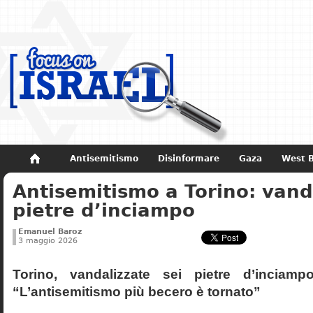
Antisemitismo
Disinformare
Gaza
West 
Antisemitismo a Torino: vand
Non dimenticare
Storia di Israele
pietre d’inciampo
Emanuel Baroz
3 maggio 2026
Torino, vandalizzate sei pietre d’inciamp
“L’antisemitismo più becero è tornato”