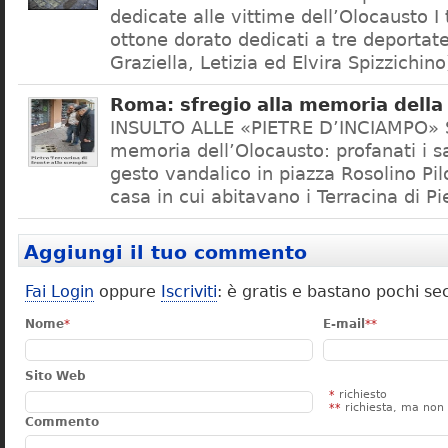
dedicate alle vittime dell’Olocausto I 
ottone dorato dedicati a tre deportate 
Graziella, Letizia ed Elvira Spizzichino)
Roma: sfregio alla memoria dell
INSULTO ALLE «PIETRE D’INCIAMPO» S
memoria dell’Olocausto: profanati i sa
gesto vandalico in piazza Rosolino Pilo
casa in cui abitavano i Terracina di P
Aggiungi il tuo commento
Fai Login
oppure
Iscriviti
: è gratis e bastano pochi se
Nome
*
E-mail
**
Sito Web
*
richiesto
**
richiesta, ma non 
Commento