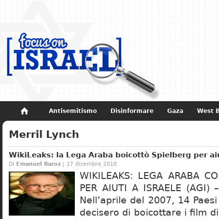
Antisemitismo
Disinformare
Gaza
West 
Non dimenticare
Storia di Israele
Merril Lynch
WikiLeaks: la Lega Araba boicottò Spielberg per aiu
Di
Emanuel Baroz
| 17 dicembre 2010
WIKILEAKS: LEGA ARABA C
PER AIUTI A ISRAELE (AGI) –
Nell’aprile del 2007, 14 Paes
decisero di boicottare i film 