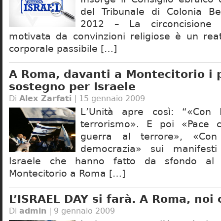
del Tribunale di Colonia Be
2012 – La circoncisione
motivata da convinzioni religiose è un rea
corporale passibile […]
A Roma, davanti a Montecitorio i po
sostegno per Israele
Di
Alex Zarfati
| 15 gennaio 2009
L’Unità apre così: “«Con I
terrorismo». E poi «Pace co
guerra al terrore», «Con
democrazia» sui manifesti
Israele che hanno fatto da sfondo al s
Montecitorio a Roma […]
L’ISRAEL DAY si farà. A Roma, noi
Di
admin
| 9 gennaio 2009