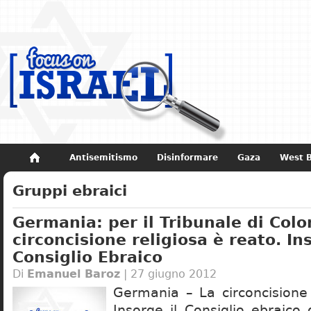
Antisemitismo
Disinformare
Gaza
West 
Non dimenticare
Storia di Israele
Gruppi ebraici
Germania: per il Tribunale di Colo
circoncisione religiosa è reato. Ins
Consiglio Ebraico
Di
Emanuel Baroz
| 27 giugno 2012
Germania – La circoncisione 
Insorge il Consiglio ebraico