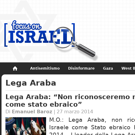
Antisemitismo
Disinformare
Gaza
West 
Lega Araba
Non dimenticare
Storia di Israele
Lega Araba: “Non riconosceremo m
come stato ebraico”
Di
Emanuel Baroz
| 27 marzo 2014
M.O.: Lega Araba, non ri
Israele come Stato ebraico 
2014 – I leader della Lega Arab