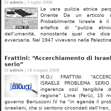
Di
admin
| 3 luglio 2008
La vera pulizia etnica per
Oriente Da un articolo 
Probabilmente Israele è il
artefice di “pulizia etni
dell’umanità, nonostante quel che dic
avversaria. Nel 1947 vivevano nella Palestin
Frattini: “Accerchiamento di Isra
serio”
Di
admin
| 18 maggio 2008
M.O./ FRATTINI: “ACCER
ISRAELE PROBLEMA SERIO
ingerenza così tangibile 
regione” Lima (Perù), 15 m
governo Berlusconi IV ha “in agenda il pro
israeliani, che si sentono circondati dall’Iran