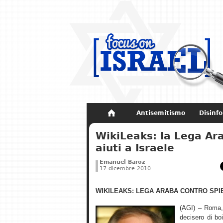
Antisemitismo
Disinf
Non dimenticare
Storia di Israel
WikiLeaks: la Lega Ar
aiuti a Israele
Emanuel Baroz
17 dicembre 2010
WIKILEAKS: LEGA ARABA CONTRO SPIE
(AGI) – Roma, 
decisero di bo