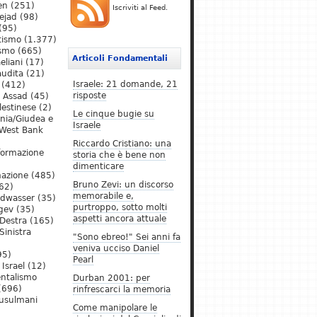
en
(251)
Iscriviti al Feed.
ejad
(98)
(95)
tismo
(1.377)
ismo
(665)
Articoli Fondamentali
eliani
(17)
audita
(21)
Israele: 21 domande, 21
(412)
risposte
l Assad
(45)
lestinese
(2)
Le cinque bugie su
ania/Giudea e
Israele
West Bank
Riccardo Cristiano: una
formazione
storia che è bene non
dimenticare
mazione
(485)
Bruno Zevi: un discorso
62)
memorabile e,
ldwasser
(35)
purtroppo, sotto molti
gev
(35)
aspetti ancora attuale
Destra
(165)
Sinistra
"Sono ebreo!" Sei anni fa
veniva ucciso Daniel
95)
Pearl
Israel
(12)
ntalismo
Durban 2001: per
(696)
rinfrescarci la memoria
Musulmani
Come manipolare le