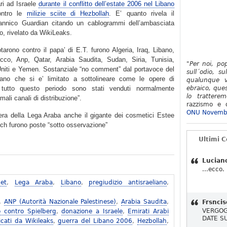
ari ad Israele
durante il conflitto dell’estate 2006 nel Libano
ontro le
milizie sciite di Hezbollah
. E’ quanto rivela il
itannico Guardian citando un cablogrammi dell’ambasciata
 rivelato da WikiLeaks.
tarono contro il papa’ di E.T. furono Algeria, Iraq, Libano,
cco, Anp, Qatar, Arabia Saudita, Sudan, Siria, Tunisia,
"Per noi, po
Uniti e Yemen. Sostanziale “no comment” dal portavoce del
sull´odio, su
cano che si e’ limitato a sottolineare come le opere di
qualunque v
 tutto questo periodo sono stati venduti normalmente
ebraico, ques
lo tratterem
mali canali di distribuzione”.
razzismo e d
ONU Novemb
nera della Lega Araba anche il gigante dei cosmetici Estee
nch furono poste “sotto osservazione”
Ultimi 
Lucian
...ecco.
net
,
Lega Araba
,
Libano
,
pregiudizio antisraeliano
,
,
ANP (Autorità Nazionale Palestinese)
,
Arabia Saudita
,
Frsncis
VERGOG
o contro Spielberg
,
donazione a Israele
,
Emirati Arabi
DATE S
licati da Wikileaks
,
guerra del Libano 2006
,
Hezbollah
,