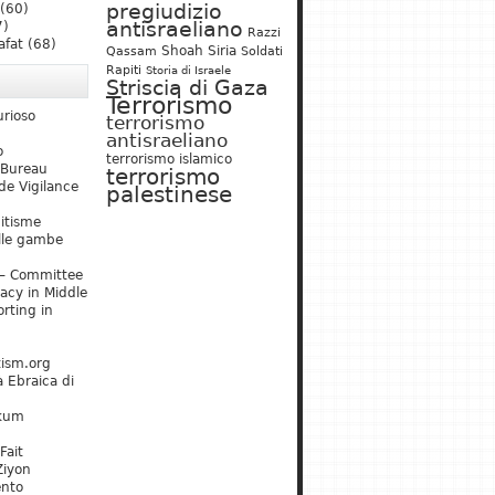
pregiudizio
(60)
antisraeliano
7)
Razzi
afat
(68)
Shoah
Siria
Qassam
Soldati
Rapiti
Storia di Israele
Striscia di Gaza
Terrorismo
urioso
terrorismo
antisraeliano
o
terrorismo islamico
 Bureau
terrorismo
de Vigilance
palestinese
mitisme
lle gambe
– Committee
acy in Middle
rting in
tism.org
 Ebraica di
kum
Fait
Ziyon
ento