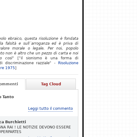
polo ebraico, questa risoluzione è fondata
lla falsità e sull´arroganza ed è priva di
alore morale o legale. Per noi, popolo
to non è altro che un pezzo di carta e noi
o così"
["il sionismo è una forma di
i discriminazione razziale" -
Risoluzione
re 1975
]
Commenti
Tag Cloud
o Tanto
Leggi tutto il commento
ca Burchietti
NA RAI ! LE NOTIZIE DEVONO ESSERE
UPERPARTES