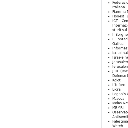
Federazio
Italiana
Fiamma N
Honest Re
ICT – Cen
Internazi
studi sul
Il Borghe
Il Contad
Galilea
Informaz
Israel na
Israele.n
Jerusale
Jerusale
JIDF (Jew
Defense 
Kolot
L'Informa
Licra
Logan’s 
M.acca
Malas Not
MEMRI
Osservat
Antisemi
Palestini
Watch