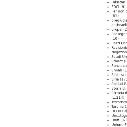
Pakistan
PDCI
(9)
Per non 
(81)
pregiudiz
antisrael
propal
(2
Rassegn
(10)
Razzi Qa
Revision
Negazio
Scudi U
Sderot
(8
Senza ca
Shoah
(1
Sinistra I
Siria
(17
Soldati R
Storia di 
Striscia 
(1.214)
Terroris
Turchia
(
UCOII
(9
Uncatego
Unifil
(61
Unione E