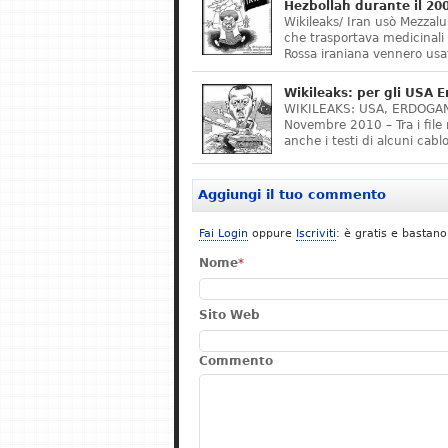
Hezbollah durante il 20
Wikileaks/ Iran usò Mezzalun
che trasportava medicinali
Rossa iraniana vennero usa
Wikileaks: per gli USA 
WIKILEAKS: USA, ERDOGAN
Novembre 2010 – Tra i file 
anche i testi di alcuni cab
Aggiungi il tuo commento
Fai Login
oppure
Iscriviti
: è gratis e bastano
Nome
*
Sito Web
Commento