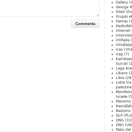
Gallery
(
George W
Gilad Sha
Gruppi eb
Hamas
(
Hezbolla
Internet
Intervist
Intifada
(
Intrafada
Iran
(354
Iraq
(7)
Kamikaze
Suicidi
(
Lega Ara
Libano
(
Libia
(28
Lotte tra
palestine
Manifesta
Israele
(5
Massimo
Nasrallah
Nazismo
OLP (PLO
ONG
(33
ONU (UN
Paesi de