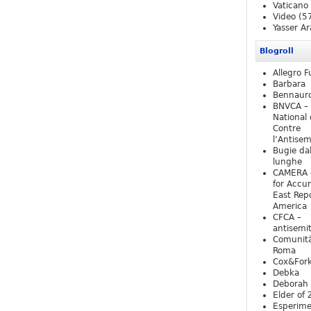
Vaticano
Video
(5
Yasser Ar
Blogroll
Allegro F
Barbara
Bennaur
BNVCA –
National 
Contre
l’Antise
Bugie da
lunghe
CAMERA 
for Accur
East Repo
America
CFCA –
antisemi
Comunità
Roma
Cox&For
Debka
Deborah 
Elder of 
Esperim