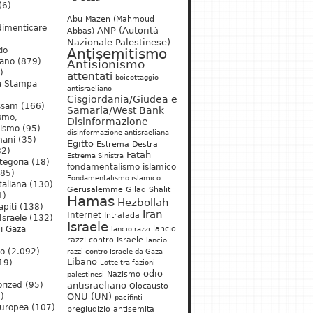
(6)
Abu Mazen (Mahmoud
dimenticare
ANP (Autorità
Abbas)
Nazionale Palestinese)
io
Antisemitismo
iano
(879)
Antisionismo
)
attentati
boicottaggio
a Stampa
antisraeliano
Cisgiordania/Giudea e
ssam
(166)
Samaria/West Bank
ismo,
Disinformazione
nismo
(95)
disinformazione antisraeliana
mani
(35)
Egitto
Estrema Destra
2)
Fatah
Estrema Sinistra
tegoria
(18)
fondamentalismo islamico
85)
Fondamentalismo islamico
taliana
(130)
Gerusalemme
Gilad Shalit
1)
Hamas
Hezbollah
apiti
(138)
Iran
Internet
Intrafada
Israele
(132)
Israele
lancio
di Gaza
lancio razzi
razzi contro Israele
lancio
mo
(2.092)
razzi contro Israele da Gaza
Libano
19)
Lotte tra fazioni
odio
)
Nazismo
palestinesi
rized
(95)
antisraeliano
Olocausto
)
ONU (UN)
pacifinti
uropea
(107)
pregiudizio antisemita