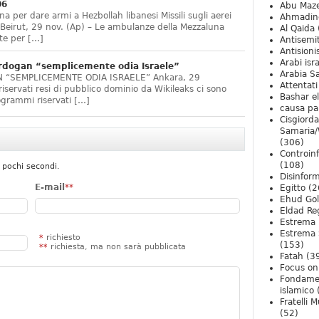
06
Abu Maz
a per dare armi a Hezbollah libanesi Missili sugli aerei
Ahmadin
 Beirut, 29 nov. (Ap) – Le ambulanze della Mezzaluna
Al Qaida
te per […]
Antisemi
Antision
Arabi isra
Erdogan “semplicemente odia Israele”
Arabia S
 “SEMPLICEMENTE ODIA ISRAELE” Ankara, 29
Attentati
riservati resi di pubblico dominio da Wikileaks ci sono
Bashar e
logrammi riservati […]
causa pa
Cisgiord
Samaria/
(306)
Controin
(108)
 pochi secondi.
Disinfor
E-mail
**
Egitto
(2
Ehud Go
Eldad Re
Estrema 
Estrema 
*
richiesto
(153)
**
richiesta, ma non sarà pubblicata
Fatah
(3
Focus on 
Fondame
islamico
Fratelli 
(52)