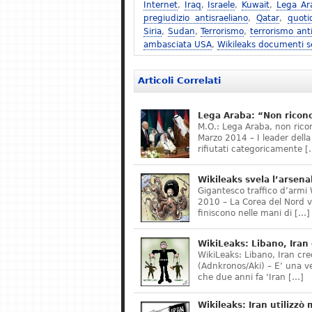
Internet
,
Iraq
,
Israele
,
Kuwait
,
Lega Ar
pregiudizio antisraeliano
,
Qatar
,
quoti
Siria
,
Sudan
,
Terrorismo
,
terrorismo ant
ambasciata USA
,
Wikileaks documenti s
Articoli Correlati
Lega Araba: “Non ricon
M.O.: Lega Araba, non rico
Marzo 2014 – I leader della 
rifiutati categoricamente [
Wikileaks svela l’arsena
Gigantesco traffico d’armi 
2010 – La Corea del Nord ve
finiscono nelle mani di […]
WikiLeaks: Libano, Iran 
WikiLeaks: Libano, Iran creo
(Adnkronos/Aki) – E’ una ve
che due anni fa ‘Iran […]
Wikileaks: Iran utilizzò