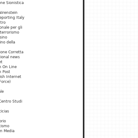
ne Sionistica
irenstein
porting Italy
tro
onale per gli
 terrorismo
sino
ino della
ione Corretta
tional news
et
m On Line
m Post
ish Internet
Force)
le
Centro Studi
icias
orio
tismo
an Media