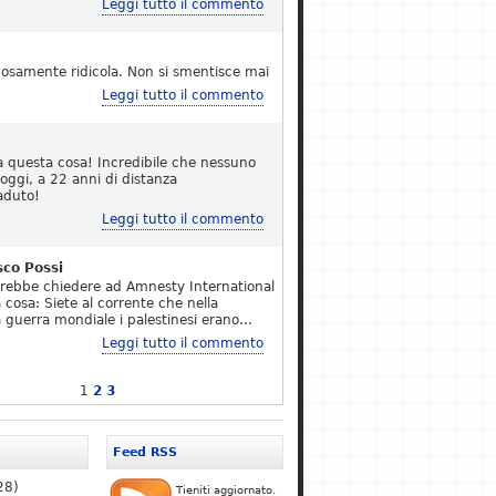
Leggi tutto il commento
osamente ridicola. Non si smentisce mai
Leggi tutto il commento
a questa cosa! Incredibile che nessuno
 oggi, a 22 anni di distanza
aduto!
Leggi tutto il commento
sco Possi
erebbe chiedere ad Amnesty International
 cosa: Siete al corrente che nella
 guerra mondiale i palestinesi erano…
Leggi tutto il commento
1
2
3
Feed RSS
28)
Tieniti aggiornato.