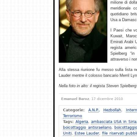
milione di doll
meridionale c
quotidiano br
Usa a Damasco,
I Paesi che vo
Kuwait, Maroc
Emirati Arabi 
regista ameri
Spielberg “in
attraverso i nor
Alla stessa riunione fu messo sulla lista 
Lauder mentre il colosso bancario Merril Ly
Nella foto in alto: il regista Steven Spielberg
Emanuel Baroz
, 17 dicembre 2010
Categorie:
A.N.P.
,
Hezbollah
,
Inter
Terrorismo
Tags:
Algeria
,
ambasciata USA in Siria
boicottaggio antisraeliano
,
boicottaggi
Uniti
,
Estee Lauder
,
file riservati pubb