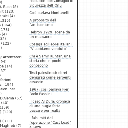
risoluzioni del Consiglio di
9)
Sicurezza dell´Onu
. Bush
(8)
lit
(123)
Così parlava Montanelli
raici
(4)
A proposito dell
1.315)
´antisionismo
h
(364)
(178)
Hebron 1929: scene da
e
(4)
un massacro
32)
(122)
Cossiga agli ebrei italiani:
)
"Vi abbiamo venduto"
Chi è Samir Kuntar: una
/ Attentatori
storia che in pochi
194)
conoscono
ba
(14)
237)
Testi palestinesi: ebrei
)
denigrati come serpenti
 fazioni
assassini
si
(194)
zioni per
1967: così parlava Pier
)
Paolo Pasolini
 D'Alema
(57)
Il caso Al Dura: cronaca
(40)
di una bugia fatta
(159)
passare per realtà
)
(120)
)
I falsi miti dell
)
(313)
´operazione "Cast Lead"
l Maghreb
(7)
a Gaza