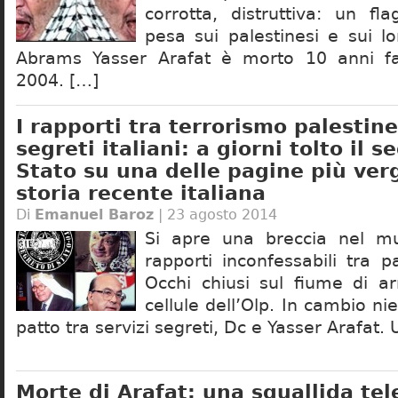
corrotta, distruttiva: un fl
pesa sui palestinesi e sui lor
Abrams Yasser Arafat è morto 10 anni f
2004. […]
I rapporti tra terrorismo palestine
segreti italiani: a giorni tolto il s
Stato su una delle pagine più ver
storia recente italiana
Di
Emanuel Baroz
| 23 agosto 2014
Si apre una breccia nel m
rapporti inconfessabili tra p
Occhi chiusi sul fiume di ar
cellule dell’Olp. In cambio nien
patto tra servizi segreti, Dc e Yasser Arafat.
Morte di Arafat: una squallida te