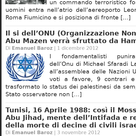
un commando terroristico fo
uomini entra nell’atrio dell’aereoporto Leo
Roma Fiumicino e si posiziona di fronte […]
Il si dell’ONU (Organizzazione Non
Abu Mazen verrà sfruttato da Ha
Di
Emanuel Baroz
| 1 dicembre 2012
I fondamentalisti punira
dell’Onu di Michael Sfaradi La
all’assemblea delle Nazioni 
voti a favore, 9 contrari e
trasformato lo status dei palestinesi da semp
Stato osservatore non […]
Tunisi, 16 Aprile 1988: così il Mos
Abu Jihad, mente dell’Intifada e 
della morte di decine di civili isra
Di
Emanuel Baroz
| 3 novembre 2012