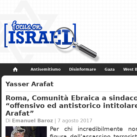
Antisemitismo
Disinformare
Gaza
West 
Non dimenticare
Storia di Israele
Yasser Arafat
Roma, Comunità Ebraica a sindaco
“offensivo ed antistorico intitola
Arafat”
Di
Emanuel Baroz
| 7 agosto 2017
Per chi incredibilmente n
figura dell’assassino terrori