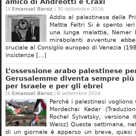
amico di Andreotti e Craxi
Di
Emanuel Baroz
| 30 settembre 2016
Addio al palestinese della P
Mattia Feltri Si è spento ie
una lunga malattia, Nemer
mirabolanti avventure ebb
cruciale al Consiglio europeo di Venezia (19
insistenze […]
L’ossessione arabo palestinese pe
Gerusalemme diventa sempre più 
per Israele e per gli ebrei
Di
Emanuel Baroz
| 8 settembre 2016
Perché i palestinesi voglion
Mordechai Kedar (Traduzione
Rochel Sylvetsky, versione i
Weisz) Questa settimana, nel
di un giornale è apparso un breve, quasi n