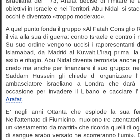
israeliana del ‘ 73, Arafat decise di limitare le a
obiettivi in Israele e nei Territori, Abu Nidal si sta
occhi è diventato «troppo moderato».
A quel punto fonda il gruppo «Al Fatah Consiglio R
il via alla sua di guerra: contro Israele e contro i 
Su suo ordine vengono uccisi i rappresentanti 
Islamabad, da Madrid al Kuwait.L’Iraq prima, la 
asilo e rifugio. Abu Nidal diventa terrorista anche p
credo ma anche per finanziare il suo gruppo: nel
Saddam Hussein gli chiede di organizzare l’ a
ambasciatore israeliano a Londra che darà
occasione per invadere il Libano e cacciare l’
Arafat
.
E’ negli anni Ottanta che esplode la sua
fe
Nell’attentato di Fiumicino, muoiono tre attentato
un «testamento da martiri» che ricorda quelli di o
di sangue arabo versato ne scorreranno fiumi». D