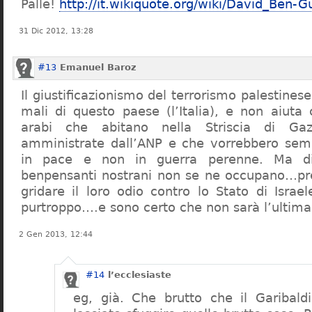
Palle!
http://it.wikiquote.org/wiki/David_Ben-G
31 Dic 2012, 13:28
#13
Emanuel Baroz
Il giustificazionismo del terrorismo palestines
mali di questo paese (l’Italia), e non aiuta
arabi che abitano nella Striscia di Ga
amministrate dall’ANP e che vorrebbero sem
in pace e non in guerra perenne. Ma di
benpensanti nostrani non se ne occupano…pr
gridare il loro odio contro lo Stato di Israel
purtroppo….e sono certo che non sarà l’ultima
2 Gen 2013, 12:44
#14
l’ecclesiaste
eg, già. Che brutto che il Garibaldi