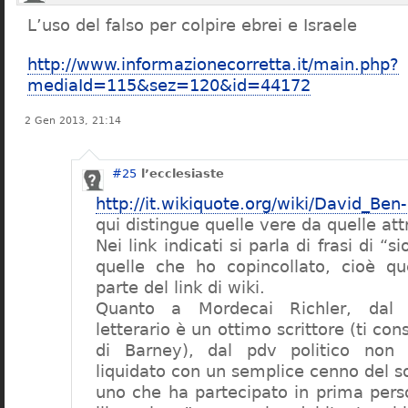
L’uso del falso per colpire ebrei e Israele
http://www.informazionecorretta.it/main.php?
mediaId=115&sez=120&id=44172
2 Gen 2013, 21:14
#25
l’ecclesiaste
http://it.wikiquote.org/wiki/David_Ben
qui distingue quelle vere da quelle attr
Nei link indicati si parla di frasi di “s
quelle che ho copincollato, cioè qu
parte del link di wiki.
Quanto a Mordecai Richler, dal 
letterario è un ottimo scrittore (ti con
di Barney), dal pdv politico non s
liquidato con un semplice cenno del s
uno che ha partecipato in prima perso