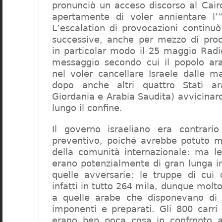
pronunciò un acceso discorso al Cairo
apertamente di voler annientare l’“e
L’escalation di provocazioni continu
successive, anche per mezzo di procl
in particolar modo il 25 maggio Radio
messaggio secondo cui il popolo ara
nel voler cancellare Israele dalle m
dopo anche altri quattro Stati ara
Giordania e Arabia Saudita) avvicinaron
lungo il confine.
Il governo israeliano era contrari
preventivo, poiché avrebbe potuto m
della comunità internazionale: ma le
erano potenzialmente di gran lunga inf
quelle avversarie: le truppe di cui
infatti in tutto 264 mila, dunque molto 
a quelle arabe che disponevano di 
imponenti e preparati. Gli 800 carri 
erano ben poca cosa in confronto a