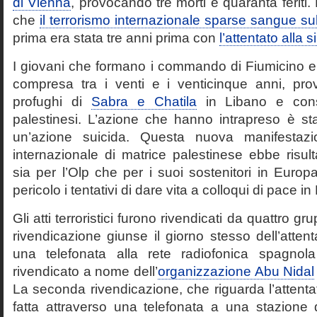
di Vienna
, provocando tre morti e quaranta feriti
che
il terrorismo internazionale sparse sangue sul t
prima era stata tre anni prima con
l’attentato alla
I giovani che formano i commando di Fiumicino e
compresa tra i venti e i venticinque anni, pr
profughi di
Sabra e Chatila
in Libano e cons
palestinesi. L’azione che hanno intrapreso è s
un’azione suicida. Questa nuova manifestazi
internazionale di matrice palestinese ebbe risultat
sia per l’Olp che per i suoi sostenitori in Europ
pericolo i tentativi di dare vita a colloqui di pace i
Gli atti terroristici furono rivendicati da quattro gr
rivendicazione giunse il giorno stesso dell’attent
una telefonata alla rete radiofonica spagnola
rivendicato a nome dell’
organizzazione Abu Nidal
La seconda rivendicazione, che riguarda l’attent
fatta attraverso una telefonata a una stazione d