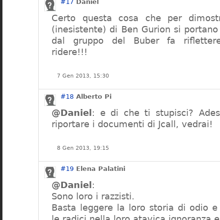
#17
Daniel
Certo questa cosa che per dimostr
(inesistente) di Ben Gurion si portan
dal gruppo del Buber fa riflette
ridere!!!
7 Gen 2013, 15:30
#18
Alberto Pi
@Daniel
: e di che ti stupisci? Ades
riportare i documenti di Jcall, vedrai!
8 Gen 2013, 19:15
#19
Elena Palatini
@Daniel
:
Sono loro i razzisti.
Basta leggere la loro storia di odio e
le radici nella loro atavica ignoranza e