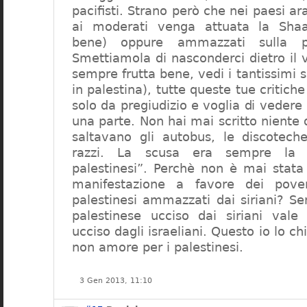
pacifisti. Strano però che nei paesi ara
ai moderati venga attuata la Sha
bene) oppure ammazzati sulla pu
Smettiamola di nasconderci dietro il 
sempre frutta bene, vedi i tantissimi s
in palestina), tutte queste tue critich
solo da pregiudizio e voglia di vedere 
una parte. Non hai mai scritto niente 
saltavano gli autobus, le discotech
razzi. La scusa era sempre la s
palestinesi”. Perchè non è mai stata
manifestazione a favore dei pover
palestinesi ammazzati dai siriani? S
palestinese ucciso dai siriani val
ucciso dagli israeliani. Questo io lo c
non amore per i palestinesi.
3 Gen 2013, 11:10