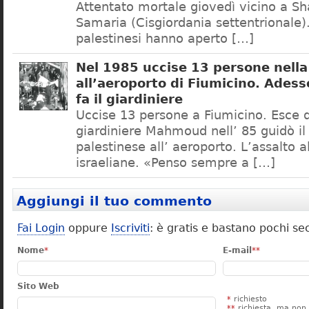
Attentato mortale giovedì vicino a S
Samaria (Cisgiordania settentrionale). 
palestinesi hanno aperto […]
Nel 1985 uccise 13 persone nella
all’aeroporto di Fiumicino. Adesso
fa il giardiniere
Uccise 13 persone a Fiumicino. Esce di 
giardiniere Mahmoud nell’ 85 guidò 
palestinese all’ aeroporto. L’assalto a
israeliane. «Penso sempre a […]
Aggiungi il tuo commento
Fai Login
oppure
Iscriviti
: è gratis e bastano pochi se
Nome
*
E-mail
**
Sito Web
*
richiesto
**
richiesta, ma non 