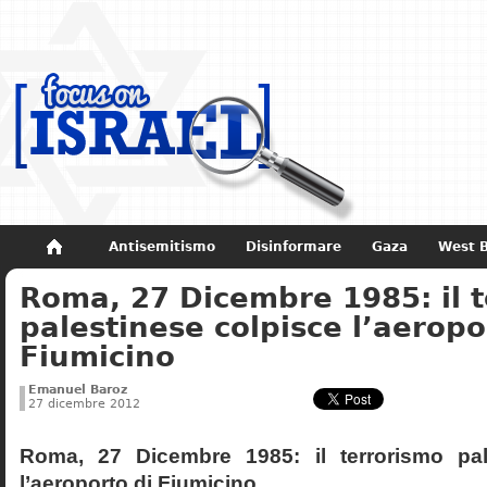
Antisemitismo
Disinformare
Gaza
West 
Roma, 27 Dicembre 1985: il 
Non dimenticare
Storia di Israele
palestinese colpisce l’aeropo
Fiumicino
Emanuel Baroz
27 dicembre 2012
Roma, 27 Dicembre 1985: il terrorismo pal
l’aeroporto di Fiumicino