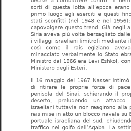
decise a combattere contro “il nemi
sorti di questa lotta all’epoca erano
primo luogo agli eserciti e questi fin
stati sconfitti (nel 1948 e nel 1956)
capovolgere questo trend. Già negli a
Siria aveva più volte bersagliato dalle
i villaggi israeliani limitrofi mediante il
così come il rais egiziano aveva
minacciato verbalmente lo Stato ebra
Ministro dal 1966 era Levi Eshkol, c
Ministero degli Esteri.
Il 16 maggio del 1967 Nasser intimò
di ritirare le proprie forze di pace
penisola del Sinai, schierando il pro
deserto, preludendo un attacco 
israeliani tuttavia non reagirono alla 
rais mise in atto un blocco navale su Ei
portuale israeliana del sud, chiuden
traffico nel golfo dell’Aqaba. La set