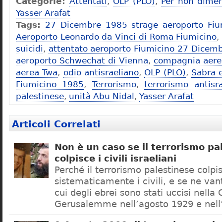
Categorie:
Attentati
,
OLP (PLO)
,
Per non dimen
Yasser Arafat
Tags:
27 Dicembre 1985 strage aeroporto Fiu
Aeroporto Leonardo da Vinci di Roma Fiumicino
suicidi
,
attentato aeroporto Fiumicino 27 Dicem
aeroporto Schwechat di Vienna
,
compagnia aerea
aerea Twa
,
odio antisraeliano
,
OLP (PLO)
,
Sabra e
Fiumicino 1985
,
Terrorismo
,
terrorismo antisr
palestinese
,
unità Abu Nidal
,
Yasser Arafat
Articoli Correlati
Non è un caso se il terrorismo pa
colpisce i civili israeliani
Perché il terrorismo palestinese colpi
sistematicamente i civili, e se ne van
cui degli ebrei sono stati uccisi nella 
Gerusalemme nell’agosto 1929 e nell