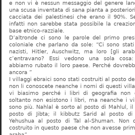
e non vi è nessun messaggio del genere lanc
una scusa inventata di sana pianta a posteriori 
cacciata dei palestinesi che erano il 90%. S
infatti non sarebbe stata possibile la creazi
base etnico-razziale.
D’altronde ci sono le parole del primo pres
coloniale che parlano da sole: “Ci sono stati
nazisti, Hitler, Auschwitz, ma loro [gli ara
c’entravano? Essi vedono una sola cosa
abbiamo rubato il loro paese. Perché dovrebb
ancora ”
I villaggi ebraici sono stati costruiti al posto de
non li conoscete neanche i nomi di questi villa
vi biasimo perché i libri di geografia non 
soltanto non esistono i libri, ma neanche i vi
sono più. Nahlal è sorto al posto di Mahlul, il
posto di Jibta; il kibbutz Sarid al posto di
Yehushua al posto di Tal al-Shuman. Non 
costruito in questo paese che non avesse pri
araba”.