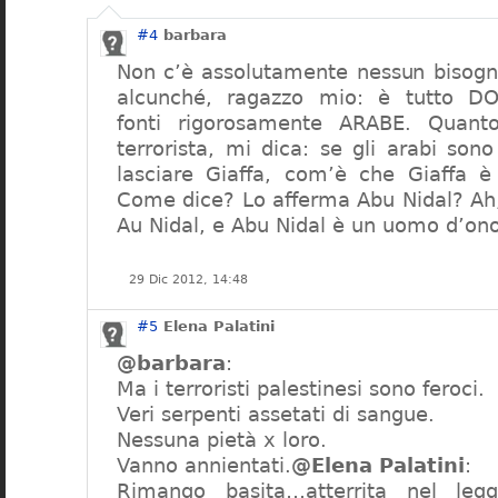
#4
barbara
Non c’è assolutamente nessun bisog
alcunché, ragazzo mio: è tutto 
fonti rigorosamente ARABE. Quant
terrorista, mi dica: se gli arabi sono 
lasciare Giaffa, com’è che Giaffa è
Come dice? Lo afferma Abu Nidal? Ah,
Au Nidal, e Abu Nidal è un uomo d’ono
29 Dic 2012, 14:48
#5
Elena Palatini
@barbara
:
Ma i terroristi palestinesi sono feroci.
Veri serpenti assetati di sangue.
Nessuna pietà x loro.
Vanno annientati.
@Elena Palatini
:
Rimango basita…atterrita nel leg