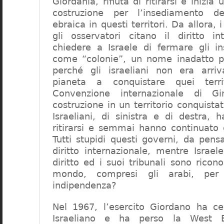
Giordania, rifiuta di ritirarsi e inizi
costruzione per l’insediamento de
ebraica in questi territori. Da allora,
gli osservatori citano il diritto in
chiedere a Israele di fermare gli in
come “colonie”, un nome inadatto pe
perché gli israeliani non era arri
pianeta a conquistare quei terri
Convenzione internazionale di Gi
costruzione in un territorio conquistat
Israeliani, di sinistra e di destra, h
ritirarsi e semmai hanno continuato 
Tutti stupidi questi governi, da pens
diritto internazionale, mentre Israe
diritto ed i suoi tribunali sono ricono
mondo, compresi gli arabi, per
indipendenza?
Nel 1967, l’esercito Giordano ha ced
Israeliano e ha perso la West Ba