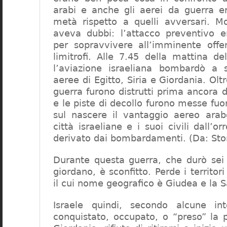
arabi e anche gli aerei da guerra 
metà rispetto a quelli avversari. 
aveva dubbi: l’attacco preventivo 
per sopravvivere all’imminente offen
limitrofi. Alle 7.45 della mattina d
l’aviazione israeliana bombardò a 
aeree di Egitto, Siria e Giordania. Olt
guerra furono distrutti prima ancora di
e le piste di decollo furono messe fu
sul nascere il vantaggio aereo ara
città israeliane e i suoi civili dall’o
derivato dai bombardamenti. (Da: Stori
Durante questa guerra, che durò sei g
giordano, è sconfitto. Perde i territor
il cui nome geografico è Giudea e la 
Israele quindi, secondo alcune int
conquistato, occupato, o “preso” la 