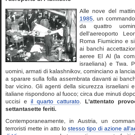
Alle nove del matti
1985
, un commando t
da quattro uomini
dell’aereoporto Le
Roma Fiumicino e si 
ai banchi accettazi
aeree El Al (la com
israeliana) e Twa. 
uomini, armati di kalashnikov, cominciano a lanc
a sparare sulla folla assembrata davanti ai banch
bar vicino. Gli agenti della sicurezza israeliani e
italiane rispondono al fuoco; circa due minuti dopo
uccisi e
il quarto catturato
.
L’attentato provo
settantasette feriti.
Contemporaneamente, in Austria, un comman
terroristi mette in atto lo
stesso tipo di azione all