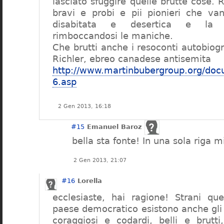
lasciato sfuggire quelle brutte cose. Ro
bravi e probi e pii pionieri che va
disabitata e desertica e la f
rimboccandosi le maniche.
Che brutti anche i resoconti autobiogr
Richler, ebreo canadese antisemita
http://www.martinbubergroup.org/doc
6.asp
2 Gen 2013, 16:18
#15
Emanuel Baroz
bella sta fonte! In una sola riga m
2 Gen 2013, 21:07
#16
Lorella
ecclesiaste, hai ragione! Strani que
paese democratico esistono anche gli 
coraggiosi e codardi, belli e brutti