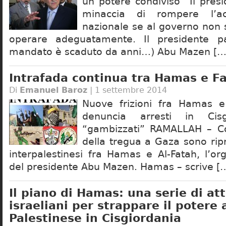
un potere condiviso” Il pres
minaccia di rompere l’a
nazionale se al governo non 
operare adeguatamente. Il presidente pal
mandato è scaduto da anni…) Abu Mazen […
Intrafada continua tra Hamas e F
Di
Emanuel Baroz
| 1 settembre 2014
Nuove frizioni fra Hamas 
denuncia arresti in Cisg
“gambizzati” RAMALLAH – Con
della tregua a Gaza sono rip
interpalestinesi fra Hamas e Al-Fatah, l’or
del presidente Abu Mazen. Hamas – scrive [
Il piano di Hamas: una serie di att
israeliani per strappare il potere 
Palestinese in Cisgiordania