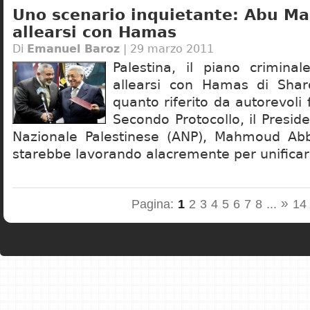
Uno scenario inquietante: Abu Ma
allearsi con Hamas
Di
Emanuel Baroz
| 29 marzo 2011
Palestina, il piano crimina
allearsi con Hamas di Sha
quanto riferito da autorevoli 
Secondo Protocollo, il Preside
Nazionale Palestinese (ANP), Mahmoud Ab
starebbe lavorando alacremente per unificare
»
Pagina:
1
2
3
4
5
6
7
8
...
14