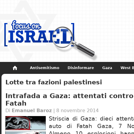
Antisemitismo
Disinformare
Gaza
West 
Non dimenticare
Storia di Israele
Lotte tra fazioni palestinesi
Intrafada a Gaza: attentati contro
Fatah
Di
Emanuel Baroz
| 8 novembre 2014
Striscia di Gaza: dieci atten
auto di Fatah Gaza, 7 N
Almeno 10 esplosioni hann