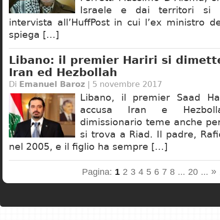
Israele e dai territori s
intervista all’HuffPost in cui l’ex ministro de
spiega […]
Libano: il premier Hariri si dimet
Iran ed Hezbollah
Di
Emanuel Baroz
| 5 novembre 2017
Libano, il premier Saad Har
accusa Iran e Hezboll
dimissionario teme anche per
si trova a Riad. Il padre, Rafi
nel 2005, e il figlio ha sempre […]
»
Pagina:
1
2
3
4
5
6
7
8
...
20
...