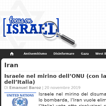
Antisemitismo
Disinformare
Gaza
West 
Iran
Non dimenticare
Storia di Israele
Israele nel mirino dell’ONU (con l
dell’Italia)
Di
Emanuel Baroz
| 20 novembre 2019
Israele nel mirino del disuma
lo bombarda, l’Iran vuole elim
l’Italia) vota otto risoluzioni 