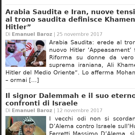
Arabia Saudita e Iran, nuove tensi
al trono saudita definisce Khamen
Hitler”
Di
Emanuel Baroz
| 25 novembre 2017
Arabia Saudita: erede al tro
nuovo Hitler ‘Appeasament’ 
Riforma su donne da vero
suprema iraniana, Ali Khame
Hitler del Medio Oriente“. Lo afferma Mo
– ormai […]
Il signor Dalemmah e il suo eterno
confronti di Israele
Di
Emanuel Baroz
| 12 novembre 2017
I vecchi odi non si scord
D’Alema contro Israele sull’H
Ferretti Massimo D’Alema, sì 