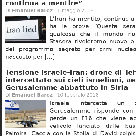
continua a mentire”
Di
Emanuel Baroz
| 1 maggio 2018
L’Iran ha mentito, continua a
ha le prove “Questa ser
qualcosa che il mondo no
Stasera riveleremo nuove e 
del programma segreto per armi nuclear
nascosto per […]
Tensione Israele-Iran: drone di Te
intercettato sui cieli israeliani, a
Gerusalemme abbattuto in Siria
Di
Emanuel Baroz
| 10 febbraio 2018
Israele intercetta un d
Gerusalemme risponde con r
perde un F16 che viene abb
velivolo lanciato dalle ba
Palmira. Caccia con la Stella di David colpi