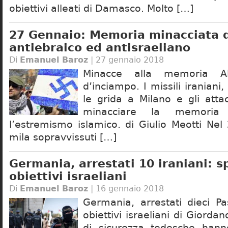
obiettivi alleati di Damasco. Molto […]
27 Gennaio: Memoria minacciata d
antiebraico ed antisraeliano
Di
Emanuel Baroz
| 27 gennaio 2018
Minacce alla memoria Al
d’inciampo. I missili iraniani,
le grida a Milano e gli atta
minacciare la memori
l’estremismo islamico. di Giulio Meotti Ne
mila sopravvissuti […]
Germania, arrestati 10 iraniani: 
obiettivi israeliani
Di
Emanuel Baroz
| 16 gennaio 2018
Germania, arrestati dieci P
obiettivi israeliani di Giorda
di sicurezza tedesche hanno