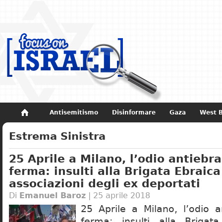
Antisemitismo
Disinformare
Gaza
West 
Non dimenticare
Storia di Israele
Estrema Sinistra
25 Aprile a Milano, l’odio antiebra
ferma: insulti alla Brigata Ebraica
associazioni degli ex deportati
Di
Emanuel Baroz
| 25 aprile 2018
25 Aprile a Milano, l’odio a
ferma: insulti alla Brigat