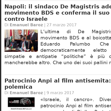
Napoli: il sindaco De Magistris ade
movimento BDS e conferma il suo 
contro Israele
Di
Emanuel Baroz
| 27 marzo 2017
L’ultima di De Magistri
movimento BDS e al boicottag
Eduardo Palumbo Ch
democraticamente eletto
simpatie e antipatie “politiche” è più c
mancherebbe altro. Che uno dei suoi pallini r
Patrocinio Anpi al film antisemita:
polemica
Di
Emanuel Baroz
| 9 marzo 2017
«Israele, il cancro». Div
patrocinio Anpi al film antise