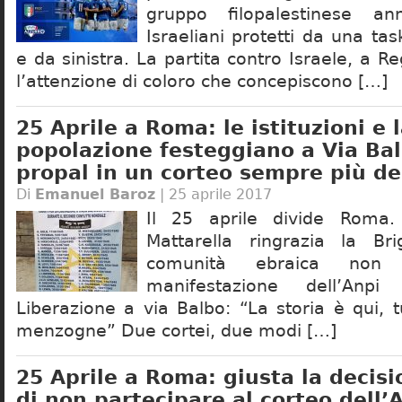
gruppo filopalestinese annu
Israeliani protetti da una ta
e da sinistra. La partita contro Israele, a Re
l’attenzione di coloro che concepiscono […]
25 Aprile a Roma: le istituzioni e 
popolazione festeggiano a Via Balb
propal in un corteo sempre più de
Di
Emanuel Baroz
| 25 aprile 2017
Il 25 aprile divide Roma. 
Mattarella ringrazia la Br
comunità ebraica non p
manifestazione dell’Anp
Liberazione a via Balbo: “La storia è qui, t
menzogne” Due cortei, due modi […]
25 Aprile a Roma: giusta la decisi
di non partecipare al corteo dell’