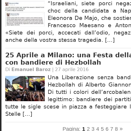
“Israeliani, siete porci negaz
choc della candidata a Nap
Eleonora De Majo, che sostie
Francesco Maesano e Anton
«Siete dei porci, accecati dall’odio, negazi
anche della vostra stessa tragedia. […]
25 Aprile a Milano: una Festa dell
con bandiere di Hezbollah
Di
Emanuel Baroz
| 27 aprile 2016
Una Liberazione senza ban
Hezbollah di Alberto Giannon
Di tutti i colori dell’arcobal
legittimo: bandiere dei partiti
tutte le sigle scese in piazza a festeggiare 
Stelle […]
»
Pagina:
1
2
3
4
5
6
7
8