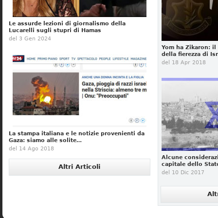
Le assurde lezioni di giornalismo della
Lucarelli sugli stupri di Hamas
del 3 Gen 2024
Yom ha Zikaron: il 
della fierezza di Is
del 18 Apr 2018
La stampa italiana e le notizie provenienti da
Gaza: siamo alle solite…
del 14 Ago 2018
Alcune considera
capitale dello Stat
Altri Articoli
del 10 Dic 2017
Alt