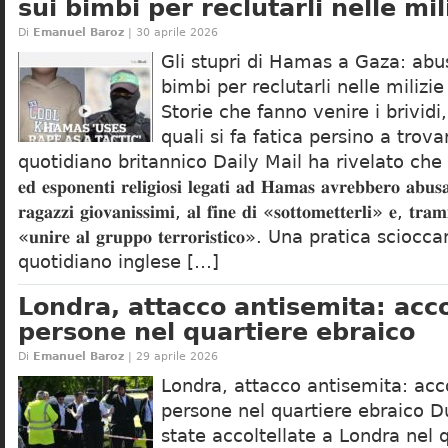
sui bimbi per reclutarli nelle mil
Di
Emanuel Baroz
| 30 aprile 2026
Gli stupri di Hamas a Gaza: abusi
bimbi per reclutarli nelle milizie
Storie che fanno venire i brividi
quali si fa fatica persino a trovar
quotidiano britannico Daily Mail ha rivelato che 𝐚 𝐆𝐚𝐳
𝐞𝐝 𝐞𝐬𝐩𝐨𝐧𝐞𝐧𝐭𝐢 𝐫𝐞𝐥𝐢𝐠𝐢𝐨𝐬𝐢 𝐥𝐞𝐠𝐚𝐭𝐢 𝐚𝐝 𝐇𝐚𝐦𝐚𝐬 𝐚𝐯𝐫𝐞𝐛𝐛𝐞𝐫𝐨 𝐚𝐛𝐮𝐬
𝐫𝐚𝐠𝐚𝐳𝐳𝐢 𝐠𝐢𝐨𝐯𝐚𝐧𝐢𝐬𝐬𝐢𝐦𝐢, 𝐚𝐥 𝐟𝐢𝐧𝐞 𝐝𝐢 «𝐬𝐨𝐭𝐭𝐨𝐦𝐞𝐭𝐭𝐞𝐫𝐥𝐢» 𝐞, 𝐭𝐫𝐚𝐦
«𝐮𝐧𝐢𝐫𝐞 𝐚𝐥 𝐠𝐫𝐮𝐩𝐩𝐨 𝐭𝐞𝐫𝐫𝐨𝐫𝐢𝐬𝐭𝐢𝐜𝐨». Una pratica scio
quotidiano inglese […]
Londra, attacco antisemita: acco
persone nel quartiere ebraico
Di
Emanuel Baroz
| 29 aprile 2026
Londra, attacco antisemita: acc
persone nel quartiere ebraico 
state accoltellate a Londra nel 