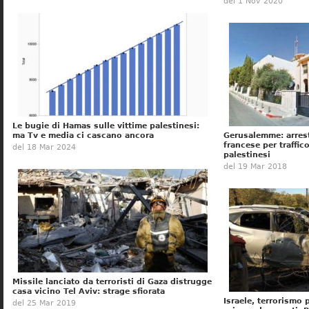
del 1 Nov 2020
Le bugie di Hamas sulle vittime palestinesi:
ma Tv e media ci cascano ancora
Gerusalemme: arres
francese per traffico
del 18 Mar 2024
palestinesi
del 19 Mar 2018
Missile lanciato da terroristi di Gaza distrugge
casa vicino Tel Aviv: strage sfiorata
Israele, terrorismo
del 25 Mar 2019