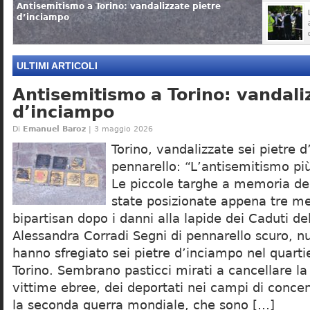
Antisemitismo a Torino: vandalizzate pietre
d’inciampo
ULTIMI ARTICOLI
Antisemitismo a Torino: vandali
d’inciampo
Di
Emanuel Baroz
| 3 maggio 2026
Torino, vandalizzate sei pietre 
pennarello: “L’antisemitismo pi
Le piccole targhe a memoria de
state posizionate appena tre m
bipartisan dopo i danni alla lapide dei Caduti de
Alessandra Corradi Segni di pennarello scuro, n
hanno sfregiato sei pietre d’inciampo nel quarti
Torino. Sembrano pasticci mirati a cancellare l
vittime ebree, dei deportati nei campi di conc
la seconda guerra mondiale, che sono […]