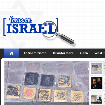
Antisemitismo
Disinformare
Gaza
West 
Non dimenticare
Storia di Israele