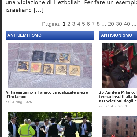
una violazione di Hezbollah. Per fare un esempi
israeliano […]
Pagina:
1
2
3
4
5
6
7
8
...
20
30
40
...
ANTISEMITISMO
ANTISIONISMO
Antisemitismo a Torino: vandalizzate pietre
25 Aprile a Milano, 
d’inciampo
ferma: insulti alla B
associazioni degli e
del 3 Mag 2026
del 25 Apr 2018