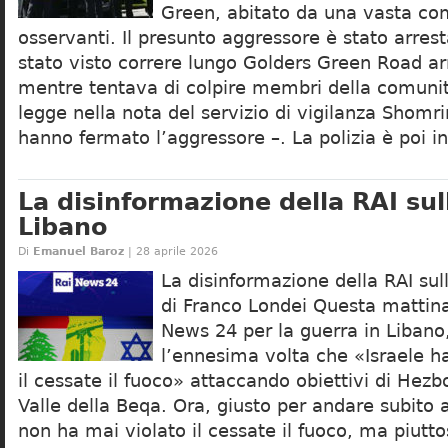
Green, abitato da una vasta com
osservanti. Il presunto aggressore è stato arre
stato visto correre lungo Golders Green Road ar
mentre tentava di colpire membri della comunit
legge nella nota del servizio di vigilanza Shomri
hanno fermato l’aggressore –. La polizia è poi i
La disinformazione della RAI sul
Libano
Di
Emanuel Baroz
| 28 aprile 2026
La disinformazione della RAI sul
di Franco Londei Questa mattina 
News 24 per la guerra in Libano,
l’ennesima volta che «Israele ha
il cessate il fuoco» attaccando obiettivi di Hezb
Valle della Beqa. Ora, giusto per andare subito a
non ha mai violato il cessate il fuoco, ma piutt