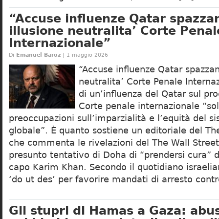
“Accuse influenze Qatar spazza
illusione neutralita’ Corte Penal
Internazionale”
Di
Emanuel Baroz
| 1 maggio 2026
“Accuse influenze Qatar spazzano
neutralita’ Corte Penale Interna
di un’influenza del Qatar sul pr
Corte penale internazionale “so
preoccupazioni sull’imparzialità e l’equità del s
globale”. È quanto sostiene un editoriale del Th
che commenta le rivelazioni del The Wall Street
presunto tentativo di Doha di “prendersi cura” 
capo Karim Khan. Secondo il quotidiano israelian
‘do ut des’ per favorire mandati di arresto cont
Gli stupri di Hamas a Gaza: abusi