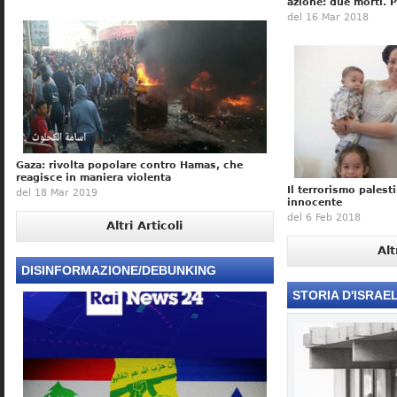
azione: due morti. 
del 16 Mar 2018
Gaza: rivolta popolare contro Hamas, che
reagisce in maniera violenta
Il terrorismo palest
del 18 Mar 2019
innocente
del 6 Feb 2018
Altri Articoli
Alt
DISINFORMAZIONE/DEBUNKING
STORIA D'ISRAE