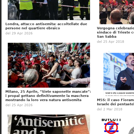
Londra, attacco antisemita: accoltellate due
persone nel quartiere ebraico
Vergogna celebrazio
sindaco di Trieste c
del 29 Apr 2026
San Sabba
del 25 Apr 2018
Milano, 25 Aprile, “Siete saponette mancate”:
i propal gettano definitivamente la maschera
mostrando la loro vera natura antisemita
M5S: il caso Fioramo
Israele dei pentastel
del 25 Apr 2026
del 2 Mar 2018