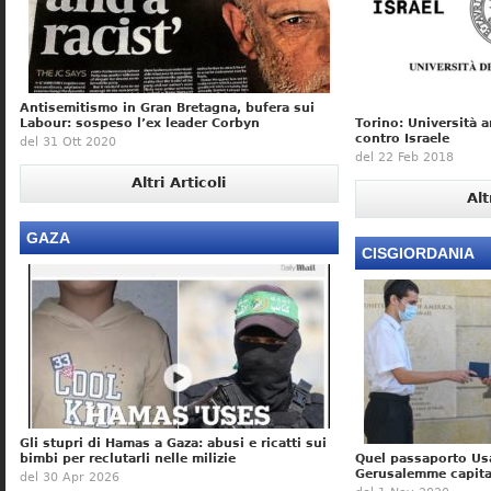
Antisemitismo in Gran Bretagna, bufera sui
Labour: sospeso l’ex leader Corbyn
Torino: Università a
contro Israele
del 31 Ott 2020
del 22 Feb 2018
Altri Articoli
Alt
GAZA
CISGIORDANIA
Gli stupri di Hamas a Gaza: abusi e ricatti sui
bimbi per reclutarli nelle milizie
Quel passaporto Us
Gerusalemme capital
del 30 Apr 2026