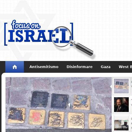
Antisemitismo
Disinformare
Gaza
West 
Non dimenticare
Storia di Israele