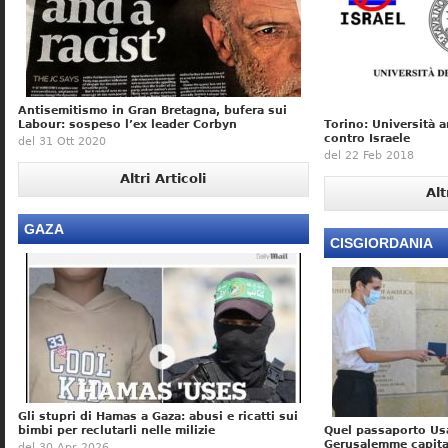
Antisemitismo in Gran Bretagna, bufera sui
Labour: sospeso l’ex leader Corbyn
Torino: Università a
contro Israele
del 31 Ott 2020
del 22 Feb 2018
Altri Articoli
Alt
GAZA
CISGIORDANIA
Gli stupri di Hamas a Gaza: abusi e ricatti sui
bimbi per reclutarli nelle milizie
Quel passaporto Us
Gerusalemme capital
del 30 Apr 2026