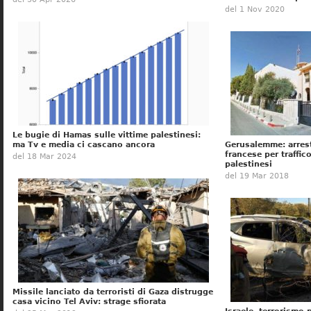
del 1 Nov 2020
Le bugie di Hamas sulle vittime palestinesi:
ma Tv e media ci cascano ancora
Gerusalemme: arres
francese per traffico
del 18 Mar 2024
palestinesi
del 19 Mar 2018
Missile lanciato da terroristi di Gaza distrugge
casa vicino Tel Aviv: strage sfiorata