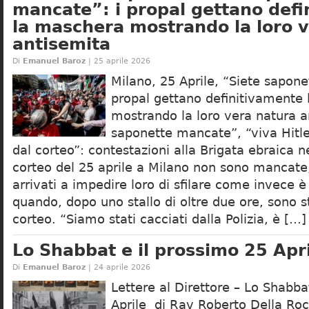
mancate”: i propal gettano def
la maschera mostrando la loro 
antisemita
Di
Emanuel Baroz
| 25 aprile 2026
Milano, 25 Aprile, “Siete sapon
propal gettano definitivamente
mostrando la loro vera natura a
saponette mancate”, “viva Hitler”
dal corteo”: contestazioni alla Brigata ebraica ne
corteo del 25 aprile a Milano non sono mancate
arrivati a impedire loro di sfilare come invece 
quando, dopo uno stallo di oltre due ore, sono sta
corteo. “Siamo stati cacciati dalla Polizia, è […]
Lo Shabbat e il prossimo 25 Apr
Di
Emanuel Baroz
| 24 aprile 2026
Lettere al Direttore – Lo Shabba
Aprile di Rav Roberto Della Ro