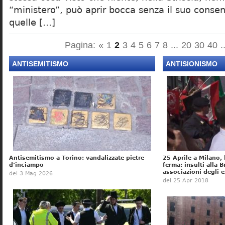
“ministero”, può aprir bocca senza il suo conse
quelle […]
Pagina:
«
1
2
3
4
5
6
7
8
...
20
30
40
.
ANTISEMITISMO
ANTISIONISMO
Antisemitismo a Torino: vandalizzate pietre
25 Aprile a Milano, 
d’inciampo
ferma: insulti alla B
associazioni degli e
del 3 Mag 2026
del 25 Apr 2018