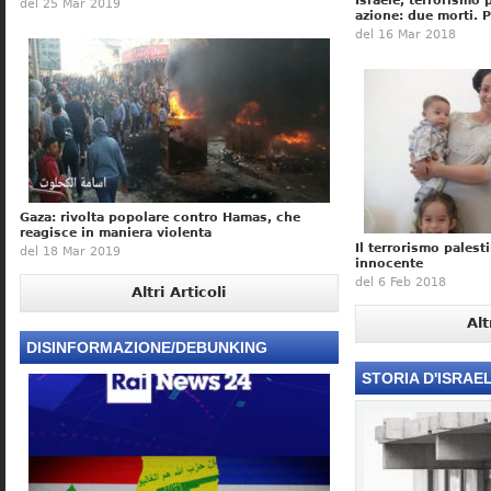
Israele, terrorismo
del 25 Mar 2019
azione: due morti. 
del 16 Mar 2018
Gaza: rivolta popolare contro Hamas, che
reagisce in maniera violenta
Il terrorismo palest
del 18 Mar 2019
innocente
del 6 Feb 2018
Altri Articoli
Alt
DISINFORMAZIONE/DEBUNKING
STORIA D'ISRAE