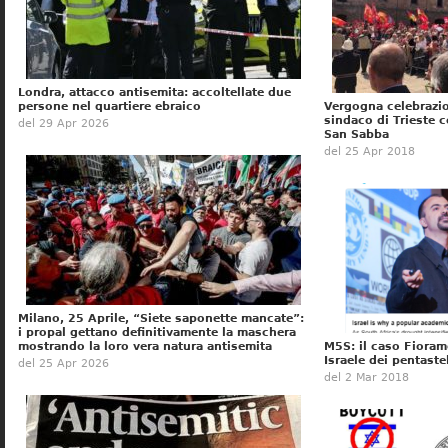
Londra, attacco antisemita: accoltellate due
persone nel quartiere ebraico
Vergogna celebrazio
sindaco di Trieste c
del 29 Apr 2026
San Sabba
del 25 Apr 2018
Milano, 25 Aprile, “Siete saponette mancate”:
i propal gettano definitivamente la maschera
mostrando la loro vera natura antisemita
M5S: il caso Fioramo
Israele dei pentastel
del 25 Apr 2026
del 2 Mar 2018