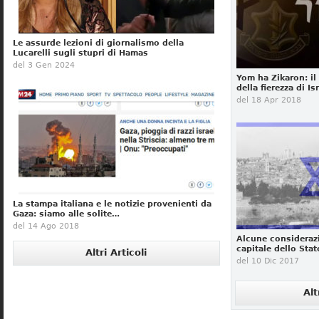
Le assurde lezioni di giornalismo della
Lucarelli sugli stupri di Hamas
del 3 Gen 2024
Yom ha Zikaron: il 
della fierezza di Is
del 18 Apr 2018
La stampa italiana e le notizie provenienti da
Gaza: siamo alle solite…
del 14 Ago 2018
Alcune considera
capitale dello Stat
Altri Articoli
del 10 Dic 2017
Alt