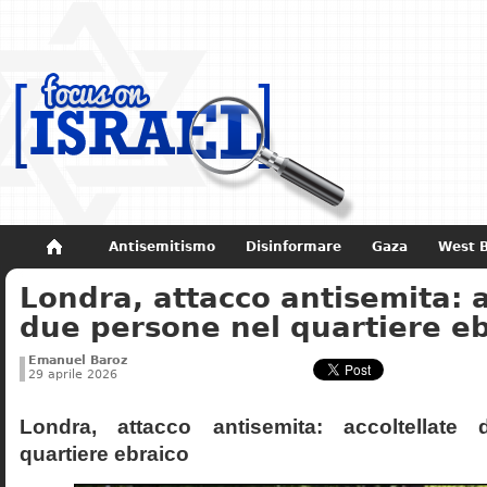
Antisemitismo
Disinformare
Gaza
West 
Londra, attacco antisemita: a
Non dimenticare
Storia di Israele
due persone nel quartiere e
Emanuel Baroz
29 aprile 2026
Londra, attacco antisemita: accoltellate
quartiere ebraico