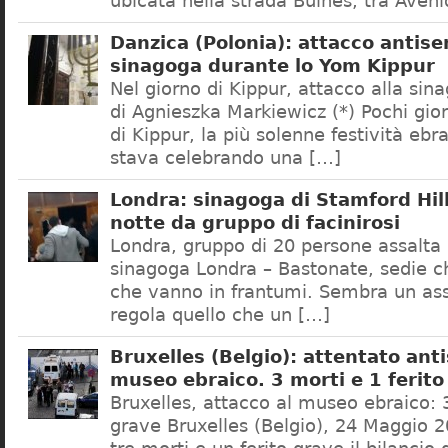
ubicata nella strada Bulnes, tra Aven
Danzica (Polonia): attacco antise
sinagoga durante lo Yom Kippur
Nel giorno di Kippur, attacco alla sin
di Agnieszka Markiewicz (*) Pochi gior
di Kippur, la più solenne festività ebr
stava celebrando una […]
Londra: sinagoga di Stamford Hill
notte da gruppo di facinirosi
Londra, gruppo di 20 persone assalta 
sinagoga Londra – Bastonate, sedie ch
che vanno in frantumi. Sembra un ass
regola quello che un […]
Bruxelles (Belgio): attentato ant
museo ebraico. 3 morti e 1 ferito
Bruxelles, attacco al museo ebraico: 3
grave Bruxelles (Belgio), 24 Maggio 