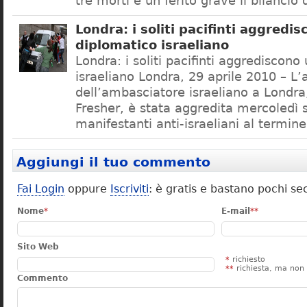
tre morti e un ferito grave il bilancio 
Londra: i soliti pacifinti aggredi
diplomatico israeliano
Londra: i soliti pacifinti aggrediscono
israeliano Londra, 29 aprile 2010 – L’
dell’ambasciatore israeliano a Londra
Fresher, è stata aggredita mercoledì 
manifestanti anti-israeliani al termin
Aggiungi il tuo commento
Fai Login
oppure
Iscriviti
: è gratis e bastano pochi se
Nome
*
E-mail
**
Sito Web
*
richiesto
**
richiesta, ma non 
Commento