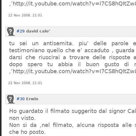
,’http://it.youtube.com/watch?v=I7CS8hQIt
22 Nov 2008, 21:01
#29
david calo’
tu sei un antisemita. piu’ delle parole e
testimoniano quello che e’ accaduto , guarda
darsi che riuscirai a trovare delle risposte
dopo spero tu abbia il buon gusto di n
,’http://it.youtube.com/watch?v=I7CS8hQIt
22 Nov 2008, 21:01
#30
Erwin
Ho guardato il filmato suggerito dal signor Ca
non visto.
Non si da ,nel filmato, alcuna risposta all
che ho posto.