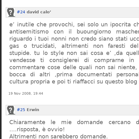
#24
david calo’
e’ inutile che provochi, sei solo un ipocrita 
antisemitismo con il buoungiorno masche
riguardo i tuoi nonni non credo siano stati uc
gas o trucidati, altrimenti non faresti d
stupide. tu lo style non sai cosa e’ ,da quel
vendesse ti consiglerei di comprarne in
commentare cose delle quali non sai niente,
bocca di altri ,prima documentati persona
cultura propria e poi ti riaffacci su questo blog
19 Nov 2008, 19:44
#25
Erwin
Chiaramente le mie domande cercano d
….risposta, è ovvio!
Altrimenti non sarebbero domande.