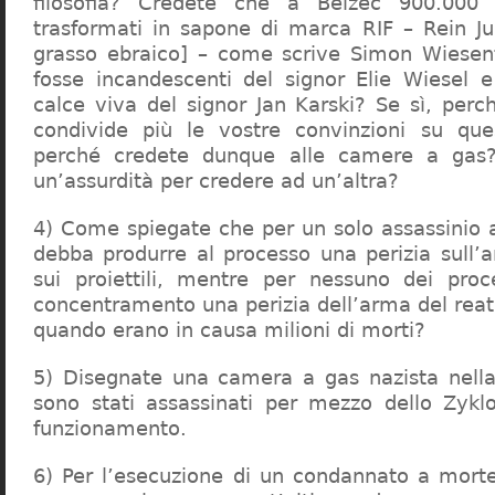
filosofia? Credete che a Belzec 900.000 
trasformati in sapone di marca RIF – Rein Ju
grasso ebraico] – come scrive Simon Wiesent
fosse incandescenti del signor Elie Wiesel 
calce viva del signor Jan Karski? Se sì, perc
condivide più le vostre convinzioni su que
perché credete dunque alle camere a gas?
un’assurdità per credere ad un’altra?
4) Come spiegate che per un solo assassinio a 
debba produrre al processo una perizia sull’
sui proiettili, mentre per nessuno dei proc
concentramento una perizia dell’arma del reat
quando erano in causa milioni di morti?
5) Disegnate una camera a gas nazista nella
sono stati assassinati per mezzo dello Zykl
funzionamento.
6) Per l’esecuzione di un condannato a mort