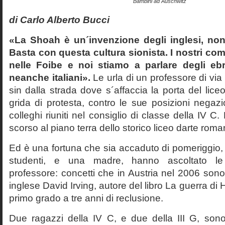
Bambini ad Auschwitz
di Carlo Alberto Bucci
«La Shoah è un´invenzione degli inglesi, non
Basta con questa cultura sionista. I nostri com
nelle Foibe e noi stiamo a parlare degli eb
neanche italiani».
Le urla di un professore di via
sin dalla strada dove s´affaccia la porta del liceo 
grida di protesta, contro le sue posizioni negazi
colleghi riuniti nel consiglio di classe della IV 
scorso al piano terra dello storico liceo darte roma
Ed è una fortuna che sia accaduto di pomeriggio, 
studenti, e una madre, hanno ascoltato le f
professore: concetti che in Austria nel 2006 sono 
inglese David Irving, autore del libro La guerra di H
primo grado a tre anni di reclusione.
Due ragazzi della IV C, e due della III G, son