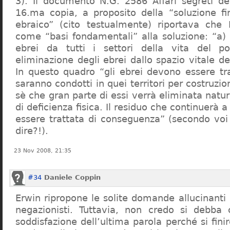
3). Il documento N.G. 2586 Affari segreti de
16.ma copia, a proposito della “soluzione f
ebraico” (cito testualmente) riportava che 
come “basi fondamentali” alla soluzione: “a) 
ebrei da tutti i settori della vita del p
eliminazione degli ebrei dallo spazio vitale d
In questo quadro “gli ebrei devono essere tra
saranno condotti in quei territori per costruzio
sè che gran parte di essi verrà eliminata nat
di deficienza fisica. Il residuo che continuerà 
essere trattata di conseguenza” (secondo vo
dire?!).
23 Nov 2008, 21:35
#34
Daniele Coppin
Erwin ripropone le solite domande allucinanti
negazionisti. Tuttavia, non credo si debba 
soddisfazione dell’ultima parola perché si finir