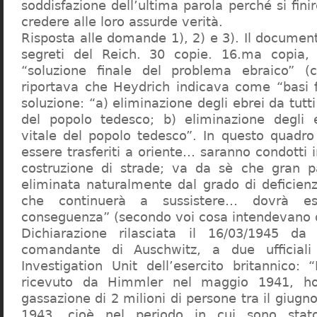
soddisfazione dell’ultima parola perché si finir
credere alle loro assurde verità.
Risposta alle domande 1), 2) e 3). Il documen
segreti del Reich. 30 copie. 16.ma copia, 
“soluzione finale del problema ebraico” (c
riportava che Heydrich indicava come “basi 
soluzione: “a) eliminazione degli ebrei da tutti 
del popolo tedesco; b) eliminazione degli e
vitale del popolo tedesco”. In questo quadro
essere trasferiti a oriente… saranno condotti in
costruzione di strade; va da sè che gran pa
eliminata naturalmente dal grado di deficienza
che continuerà a sussistere… dovrà ess
conseguenza” (secondo voi cosa intendevano d
Dichiarazione rilasciata il 16/03/1945 d
comandante di Auschwitz, a due ufficial
Investigation Unit dell’esercito britannico: 
ricevuto da Himmler nel maggio 1941, ho
gassazione di 2 milioni di persone tra il giugno
1943, cioè nel periodo in cui sono sta