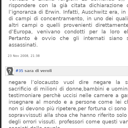
rispondere con la già citata dichiarazione 
l’ignoranza di Erwin. Infatti, Auschwitz era, in
di campi di concentramento, in uno dei quali 
altri campi o quelli provenienti direttamente
d’Europa, venivano condotti per la loro eli
Pertanto è ovvio che gli internati siano st
assassinati.
23 Nov 2008, 21:38
#35
sara di veroli
negare l’olocausto vuol dire negare la st
sacrificio di milioni di donne,bambini e uomi
testimoniare perchè uccisi nelle camere a ga
insegnare al mondo e a persone come lei ch
non si devono più ripetere,per fortuna ci sono
sopravvissuti alla shoa che hanno riferito so
degli orrori vissuti. professori come questi 