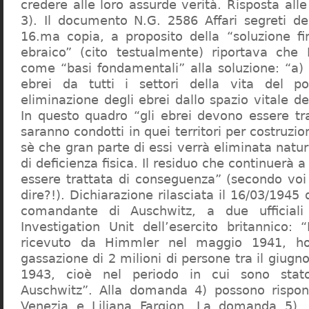
credere alle loro assurde verità. Risposta al
3). Il documento N.G. 2586 Affari segreti de
16.ma copia, a proposito della “soluzione f
ebraico” (cito testualmente) riportava che 
come “basi fondamentali” alla soluzione: “a) 
ebrei da tutti i settori della vita del p
eliminazione degli ebrei dallo spazio vitale d
In questo quadro “gli ebrei devono essere tra
saranno condotti in quei territori per costruzio
sè che gran parte di essi verrà eliminata nat
di deficienza fisica. Il residuo che continuerà 
essere trattata di conseguenza” (secondo vo
dire?!). Dichiarazione rilasciata il 16/03/1945
comandante di Auschwitz, a due ufficial
Investigation Unit dell’esercito britannico: 
ricevuto da Himmler nel maggio 1941, ho
gassazione di 2 milioni di persone tra il giugno
1943, cioè nel periodo in cui sono sta
Auschwitz”. Alla domanda 4) possono rispo
Venezia e Liliana Fargion. La domanda 5), 