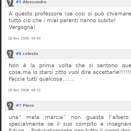
#5
Alessandro
A questo professore (se cosi si può chiamare)
tutto ciò che i miei parenti hanno subito!
Vergogna!
18 Nov 2008, 00:49
#6
celeste
Non è la prima volta che si sentono que
cose,ma lo starsi zitto vuol dire accettarle!!!!!
Faccia tutti qualcosa…….
18 Nov 2008, 08:25
#7
Piero
una” mela marcia” non guasta l’alber
specialmente se il suo compito è insegnare
future… fortunatamente non tutto il corpo doc