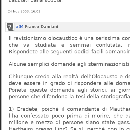
cacciati dalla scuola.
24 Nov 2008, 16:01
#36
Franco Damiani
Il revisionismo olocaustico è una serissima cor
che va studiata e semmai confutata, n
Rispondete alle seguenti dodici facili domandi
Alcune semplici domande agli sterminazionisti
Chiunque creda alla realtà dell’Olocausto e d
deve essere in grado di rispondere alle dom
Ponete queste domande agli storici, ai giorna
persone che difendono la tesi della storiografia 
1) Credete, poiché il comandante di Mauthau
l’ha confessato poco prima di morire, che d
milione e mezzo di persone siano state gassa
Hartheim presso Linz? Se sì, perché non lo 