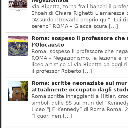
negazionista
Via Ripetta, torna fra i banchi il prof
Shoah di Chiara Righetti L’amarezza d
“Assurdo ritrovarlo proprio qui”. Lui r
sereno” ROMA – Giacca scura […]
Roma: sospeso il professore che
l’Olocausto
Roma: sospeso il professore che nega
ROMA – Negazionismo, la lezione è fini
liceo artistico di via Ripetta da oggi 
il professor Roberto […]
Roma: scritte neonaziste sui muri
attualmente occupato dagli stud
Roma:scritte inneggianti a Hitler, croc
simboli delle SS sui muri del “Kennedy
Liceo “J.F. Kennedy” di Roma Roma, 2
“I cuori neri […]