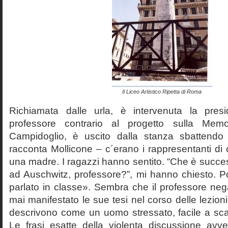
Il Liceo Artistico Ripetta di Roma
Richiamata dalle urla, è intervenuta la pres
professore contrario al progetto sulla Mem
Campidoglio, è uscito dalla stanza sbattendo 
racconta Mollicone – c´erano i rappresentanti di c
una madre. I ragazzi hanno sentito. “Che è succes
ad Auschwitz, professore?”, mi hanno chiesto. 
parlato in classe». Sembra che il professore neg
mai manifestato le sue tesi nel corso delle lezion
descrivono come un uomo stressato, facile a scat
Le frasi esatte della violenta discussione avv