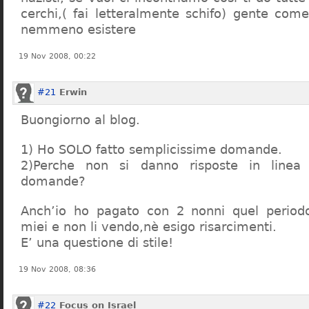
cerchi,( fai letteralmente schifo) gente co
nemmeno esistere
19 Nov 2008, 00:22
#21
Erwin
Buongiorno al blog.
1) Ho SOLO fatto semplicissime domande.
2)Perche non si danno risposte in linea 
domande?
Anch’io ho pagato con 2 nonni quel period
miei e non li vendo,nè esigo risarcimenti.
E’ una questione di stile!
19 Nov 2008, 08:36
#22
Focus on Israel