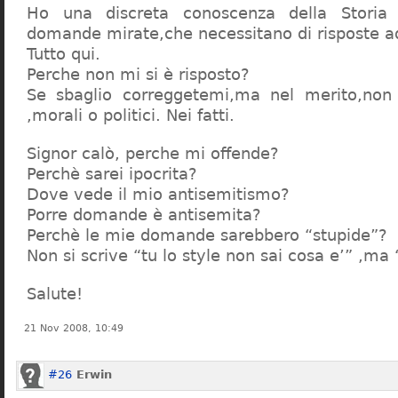
Ho una discreta conoscenza della Storia 
domande mirate,che necessitano di risposte a
Tutto qui.
Perche non mi si è risposto?
Se sbaglio correggetemi,ma nel merito,non c
,morali o politici. Nei fatti.
Signor calò, perche mi offende?
Perchè sarei ipocrita?
Dove vede il mio antisemitismo?
Porre domande è antisemita?
Perchè le mie domande sarebbero “stupide”?
Non si scrive “tu lo style non sai cosa e’” ,ma
Salute!
21 Nov 2008, 10:49
#26
Erwin