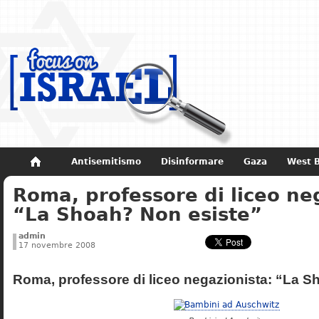
Antisemitismo
Disinformare
Gaza
West 
Roma, professore di liceo ne
Non dimenticare
Storia di Israele
“La Shoah? Non esiste”
admin
17 novembre 2008
Roma, professore di liceo negazionista: “La S