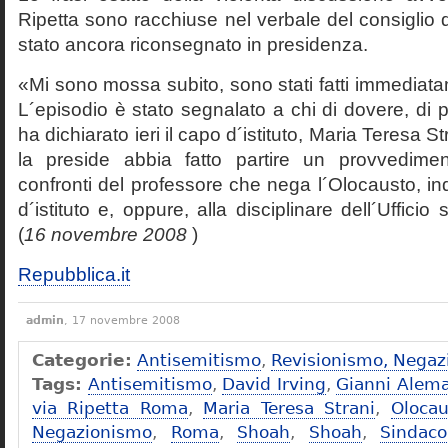
Ripetta sono racchiuse nel verbale del consiglio 
stato ancora riconsegnato in presidenza.
«Mi sono mossa subito, sono stati fatti immediatam
L´episodio è stato segnalato a chi di dovere, di 
ha dichiarato ieri il capo d´istituto, Maria Teresa S
la preside abbia fatto partire un provvedime
confronti del professore che nega l´Olocausto, ind
d´istituto e, oppure, alla disciplinare dell´Ufficio 
(
16 novembre 2008
)
Repubblica.it
admin
, 17 novembre 2008
Categorie:
Antisemitismo
,
Revisionismo, Negaz
Tags:
Antisemitismo
,
David Irving
,
Gianni Alem
via Ripetta Roma
,
Maria Teresa Strani
,
Olocau
Negazionismo
,
Roma
,
Shoah
,
Shoah
,
Sindac