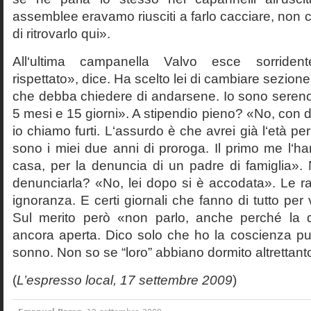
assemblee eravamo riusciti a farlo cacciare, non 
di ritrovarlo qui».
All‘ultima campanella Valvo esce sorride
rispettato», dice. Ha scelto lei di cambiare sezio
che debba chiedere di andarsene. Io sono sereno
5 mesi e 15 giorni». A stipendio pieno? «No, con d
io chiamo furti. L‘assurdo è che avrei già l‘età pe
sono i miei due anni di proroga. Il primo me l‘h
casa, per la denuncia di un padre di famiglia». 
denunciarla? «No, lei dopo si è accodata». Le ra
ignoranza. E certi giornali che fanno di tutto per
Sul merito però «non parlo, anche perché la 
ancora aperta. Dico solo che ho la coscienza pul
sonno. Non so se “loro” abbiano dormito altrettanto 
(
L’espresso local, 17 settembre 2009
)