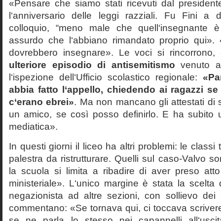
«Pensare che siamo stati ricevuti dal presiden
l‘anniversario delle leggi razziali. Fu Fini a d
colloquio, “meno male che quell‘insegnante è
assurdo che l‘abbiano rimandato proprio qui».
dovrebbero insegnare». Le voci si rincorrono
ulteriore episodio di antisemitismo
venuto al
l‘ispezione dell‘Ufficio scolastico regionale:
«Pa
abbia fatto l‘appello, chiedendo ai ragazzi se 
c‘erano ebrei»
. Ma non mancano gli attestati di s
un amico, se così posso definirlo. E ha subito
mediatica».
In questi giorni il liceo ha altri problemi: le class
palestra da ristrutturare. Quelli sul caso-Valvo son
la scuola si limita a ribadire di aver preso att
ministeriale». L‘unico margine è stata la scelta 
negazionista ad altre sezioni, con sollievo dei
commentano: «Se tornava qui, ci toccava scriver
se ne parla lo stesso nei capannelli all‘usci