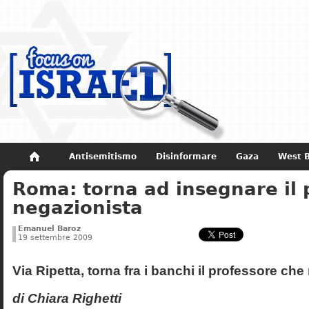
Antisemitismo
Disinformare
Gaza
West 
Roma: torna ad insegnare il 
Non dimenticare
Storia di Israele
negazionista
Emanuel Baroz
19 settembre 2009
Via Ripetta, torna fra i banchi il professore ch
di Chiara Righetti