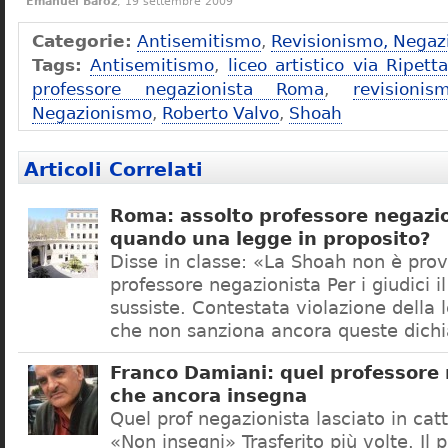
Emanuel Baroz
, 19 settembre 2009
Categorie:
Antisemitismo
,
Revisionismo, Negaz
Tags:
Antisemitismo
,
liceo artistico via Ripet
professore negazionista Roma
,
revisionis
Negazionismo
,
Roberto Valvo
,
Shoah
Articoli Correlati
Roma: assolto professore negazio
quando una legge in proposito?
Disse in classe: «La Shoah non è prov
professore negazionista Per i giudici i
sussiste. Contestata violazione della
che non sanziona ancora queste dichi
Franco Damiani: quel professore 
che ancora insegna
Quel prof negazionista lasciato in catt
«Non insegni» Trasferito più volte. Il 