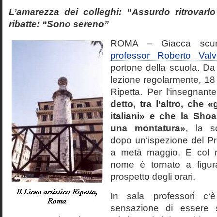
L’amarezza dei colleghi: “Assurdo ritrovarlo
ribatte: “Sono sereno”
ROMA – Giacca scura
professor Roberto Va
portone della scuola. Da
lezione regolarmente, 18 o
Ripetta. Per l‘insegnant
detto, tra l‘altro, che 
italiani» e che la Sho
una montatura»
, la s
dopo un‘ispezione del Pro
a metà maggio. E col n
nome è tornato a figurar
prospetto degli orari.
In sala professori c
sensazione di essere st