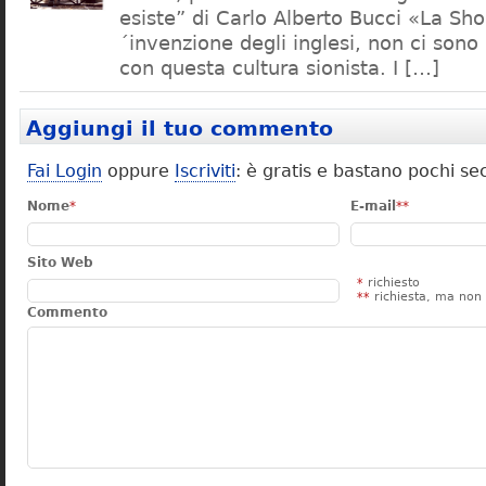
esiste” di Carlo Alberto Bucci «La Sh
´invenzione degli inglesi, non ci sono
con questa cultura sionista. I […]
Aggiungi il tuo commento
Fai Login
oppure
Iscriviti
: è gratis e bastano pochi se
Nome
*
E-mail
**
Sito Web
*
richiesto
**
richiesta, ma non 
Commento