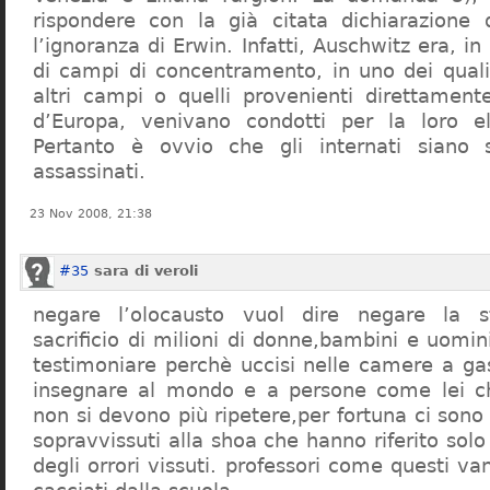
rispondere con la già citata dichiarazione 
l’ignoranza di Erwin. Infatti, Auschwitz era, in
di campi di concentramento, in uno dei quali 
altri campi o quelli provenienti direttamente
d’Europa, venivano condotti per la loro eli
Pertanto è ovvio che gli internati siano st
assassinati.
23 Nov 2008, 21:38
#35
sara di veroli
negare l’olocausto vuol dire negare la st
sacrificio di milioni di donne,bambini e uomi
testimoniare perchè uccisi nelle camere a ga
insegnare al mondo e a persone come lei ch
non si devono più ripetere,per fortuna ci sono
sopravvissuti alla shoa che hanno riferito so
degli orrori vissuti. professori come questi 