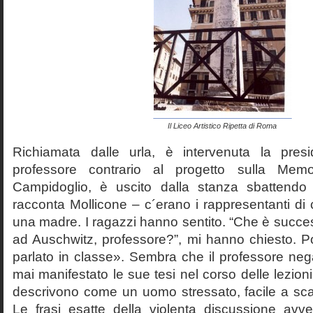
Il Liceo Artistico Ripetta di Roma
Richiamata dalle urla, è intervenuta la pres
professore contrario al progetto sulla Mem
Campidoglio, è uscito dalla stanza sbattendo 
racconta Mollicone – c´erano i rappresentanti di c
una madre. I ragazzi hanno sentito. “Che è succes
ad Auschwitz, professore?”, mi hanno chiesto. 
parlato in classe». Sembra che il professore neg
mai manifestato le sue tesi nel corso delle lezion
descrivono come un uomo stressato, facile a scat
Le frasi esatte della violenta discussione avv