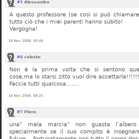
#5
Alessandro
A questo professore (se cosi si può chiamare)
tutto ciò che i miei parenti hanno subito!
Vergogna!
18 Nov 2008, 00:49
#6
celeste
Non è la prima volta che si sentono que
cose,ma lo starsi zitto vuol dire accettarle!!!!!
Faccia tutti qualcosa…….
18 Nov 2008, 08:25
#7
Piero
una” mela marcia” non guasta l’alber
specialmente se il suo compito è insegnare
future… fortunatamente non tutto il corpo doc