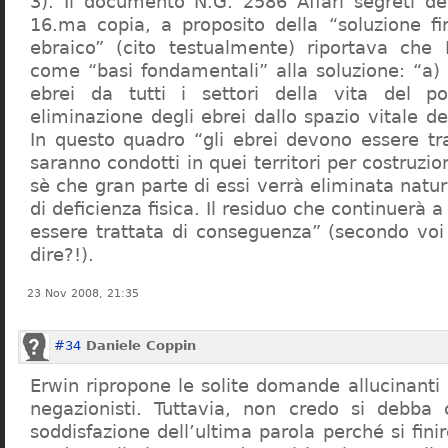
3). Il documento N.G. 2586 Affari segreti de
16.ma copia, a proposito della “soluzione f
ebraico” (cito testualmente) riportava che 
come “basi fondamentali” alla soluzione: “a) 
ebrei da tutti i settori della vita del p
eliminazione degli ebrei dallo spazio vitale d
In questo quadro “gli ebrei devono essere tra
saranno condotti in quei territori per costruzio
sè che gran parte di essi verrà eliminata nat
di deficienza fisica. Il residuo che continuerà 
essere trattata di conseguenza” (secondo vo
dire?!).
23 Nov 2008, 21:35
#34
Daniele Coppin
Erwin ripropone le solite domande allucinanti
negazionisti. Tuttavia, non credo si debba 
soddisfazione dell’ultima parola perché si finir