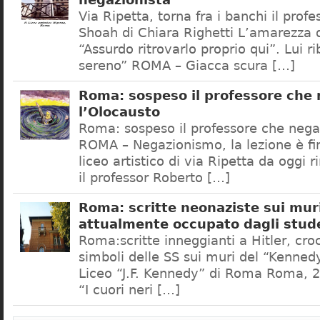
negazionista
Via Ripetta, torna fra i banchi il prof
Shoah di Chiara Righetti L’amarezza d
“Assurdo ritrovarlo proprio qui”. Lui r
sereno” ROMA – Giacca scura […]
Roma: sospeso il professore che
l’Olocausto
Roma: sospeso il professore che nega
ROMA – Negazionismo, la lezione è fini
liceo artistico di via Ripetta da oggi 
il professor Roberto […]
Roma: scritte neonaziste sui muri
attualmente occupato dagli stud
Roma:scritte inneggianti a Hitler, croc
simboli delle SS sui muri del “Kennedy
Liceo “J.F. Kennedy” di Roma Roma, 2
“I cuori neri […]