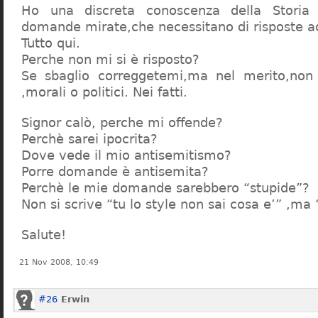
Ho una discreta conoscenza della Storia 
domande mirate,che necessitano di risposte a
Tutto qui.
Perche non mi si è risposto?
Se sbaglio correggetemi,ma nel merito,non c
,morali o politici. Nei fatti.
Signor calò, perche mi offende?
Perchè sarei ipocrita?
Dove vede il mio antisemitismo?
Porre domande è antisemita?
Perchè le mie domande sarebbero “stupide”?
Non si scrive “tu lo style non sai cosa e’” ,ma
Salute!
21 Nov 2008, 10:49
#26
Erwin