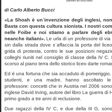
Bambini ad Auschwitz
di Carlo Alberto Bucci
«La Shoah è un´invenzione degli inglesi, non
Basta con questa cultura sionista. I nostri com
nelle Foibe e noi stiamo a parlare degli eb
neanche italiani».
Le urla di un professore di via
sin dalla strada dove s´affaccia la porta del liceo 
grida di protesta, contro le sue posizioni negazi
colleghi riuniti nel consiglio di classe della IV 
scorso al piano terra dello storico liceo darte roma
Ed è una fortuna che sia accaduto di pomeriggio, 
studenti, e una madre, hanno ascoltato le f
professore: concetti che in Austria nel 2006 sono 
inglese David Irving, autore del libro La guerra di H
primo grado a tre anni di reclusione.
Due ragazzi della IV C, e due della III G, son