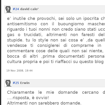
#24
david calo’
e’ inutile che provochi, sei solo un ipocrita 
antisemitismo con il buoungiorno masche
riguardo i tuoi nonni non credo siano stati uc
gas o trucidati, altrimenti non faresti d
stupide. tu lo style non sai cosa e’ ,da quel
vendesse ti consiglerei di comprarne in
commentare cose delle quali non sai niente,
bocca di altri ,prima documentati persona
cultura propria e poi ti riaffacci su questo blog
19 Nov 2008, 19:44
#25
Erwin
Chiaramente le mie domande cercano d
….risposta, è ovvio!
Altrimenti non sarebbero domande.