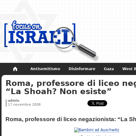
Antisemitismo
Disinformare
Gaza
West 
Roma, professore di liceo ne
Non dimenticare
Storia di Israele
“La Shoah? Non esiste”
admin
17 novembre 2008
Roma, professore di liceo negazionista: “La S