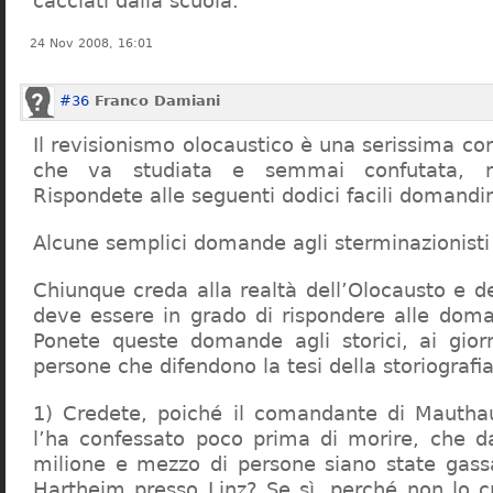
cacciati dalla scuola.
24 Nov 2008, 16:01
#36
Franco Damiani
Il revisionismo olocaustico è una serissima cor
che va studiata e semmai confutata, n
Rispondete alle seguenti dodici facili domandi
Alcune semplici domande agli sterminazionisti
Chiunque creda alla realtà dell’Olocausto e d
deve essere in grado di rispondere alle dom
Ponete queste domande agli storici, ai giorna
persone che difendono la tesi della storiografia 
1) Credete, poiché il comandante di Mauthau
l’ha confessato poco prima di morire, che d
milione e mezzo di persone siano state gassa
Hartheim presso Linz? Se sì, perché non lo 