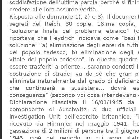
soddisfazione dell’ultima parola perché si finir
credere alle loro assurde verità.
Risposta alle domande 1), 2) e 3). Il documen
segreti del Reich. 30 copie. 16.ma copia, 
“soluzione finale del problema ebraico” (c
riportava che Heydrich indicava come “basi 
soluzione: “a) eliminazione degli ebrei da tutti 
del popolo tedesco; b) eliminazione degli e
vitale del popolo tedesco”. In questo quadro
essere trasferiti a oriente… saranno condotti in
costruzione di strade; va da sè che gran pa
eliminata naturalmente dal grado di deficienza
che continuerà a sussistere… dovrà ess
conseguenza” (secondo voi cosa intendevano d
Dichiarazione rilasciata il 16/03/1945 d
comandante di Auschwitz, a due ufficial
Investigation Unit dell’esercito britannico: 
ricevuto da Himmler nel maggio 1941, ho
gassazione di 2 milioni di persone tra il giugno
1943, cioè nel periodo in cui sono sta