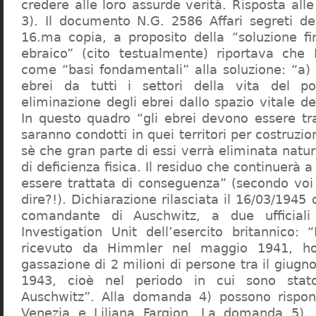
credere alle loro assurde verità. Risposta al
3). Il documento N.G. 2586 Affari segreti de
16.ma copia, a proposito della “soluzione f
ebraico” (cito testualmente) riportava che 
come “basi fondamentali” alla soluzione: “a) 
ebrei da tutti i settori della vita del p
eliminazione degli ebrei dallo spazio vitale d
In questo quadro “gli ebrei devono essere tra
saranno condotti in quei territori per costruzio
sè che gran parte di essi verrà eliminata nat
di deficienza fisica. Il residuo che continuerà 
essere trattata di conseguenza” (secondo vo
dire?!). Dichiarazione rilasciata il 16/03/1945
comandante di Auschwitz, a due ufficial
Investigation Unit dell’esercito britannico: 
ricevuto da Himmler nel maggio 1941, ho
gassazione di 2 milioni di persone tra il giugno
1943, cioè nel periodo in cui sono sta
Auschwitz”. Alla domanda 4) possono rispo
Venezia e Liliana Fargion. La domanda 5), 