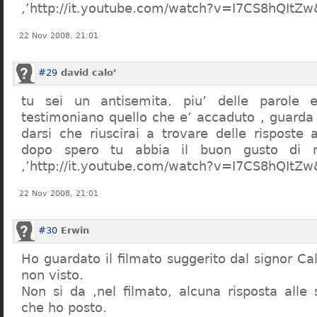
,’http://it.youtube.com/watch?v=I7CS8hQIt
22 Nov 2008, 21:01
#29
david calo’
tu sei un antisemita. piu’ delle parole e
testimoniano quello che e’ accaduto , guarda
darsi che riuscirai a trovare delle risposte
dopo spero tu abbia il buon gusto di n
,’http://it.youtube.com/watch?v=I7CS8hQIt
22 Nov 2008, 21:01
#30
Erwin
Ho guardato il filmato suggerito dal signor Ca
non visto.
Non si da ,nel filmato, alcuna risposta all
che ho posto.