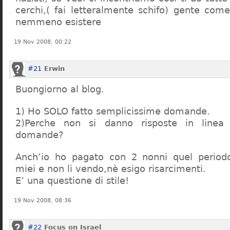
cerchi,( fai letteralmente schifo) gente co
nemmeno esistere
19 Nov 2008, 00:22
#21
Erwin
Buongiorno al blog.
1) Ho SOLO fatto semplicissime domande.
2)Perche non si danno risposte in linea 
domande?
Anch’io ho pagato con 2 nonni quel period
miei e non li vendo,nè esigo risarcimenti.
E’ una questione di stile!
19 Nov 2008, 08:36
#22
Focus on Israel