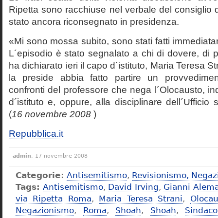
Ripetta sono racchiuse nel verbale del consiglio 
stato ancora riconsegnato in presidenza.
«Mi sono mossa subito, sono stati fatti immediatam
L´episodio è stato segnalato a chi di dovere, di 
ha dichiarato ieri il capo d´istituto, Maria Teresa S
la preside abbia fatto partire un provvedime
confronti del professore che nega l´Olocausto, ind
d´istituto e, oppure, alla disciplinare dell´Ufficio 
(
16 novembre 2008
)
Repubblica.it
admin
, 17 novembre 2008
Categorie:
Antisemitismo
,
Revisionismo, Negaz
Tags:
Antisemitismo
,
David Irving
,
Gianni Alem
via Ripetta Roma
,
Maria Teresa Strani
,
Olocau
Negazionismo
,
Roma
,
Shoah
,
Shoah
,
Sindac