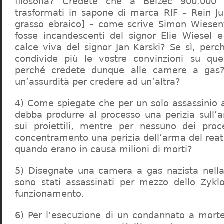
filosofia? Credete che a Belzec 900.000 
trasformati in sapone di marca RIF – Rein Ju
grasso ebraico] – come scrive Simon Wiesent
fosse incandescenti del signor Elie Wiesel 
calce viva del signor Jan Karski? Se sì, perc
condivide più le vostre convinzioni su que
perché credete dunque alle camere a gas?
un’assurdità per credere ad un’altra?
4) Come spiegate che per un solo assassinio a 
debba produrre al processo una perizia sull’
sui proiettili, mentre per nessuno dei proc
concentramento una perizia dell’arma del reat
quando erano in causa milioni di morti?
5) Disegnate una camera a gas nazista nella
sono stati assassinati per mezzo dello Zykl
funzionamento.
6) Per l’esecuzione di un condannato a mort