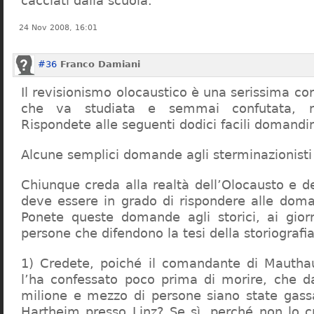
cacciati dalla scuola.
24 Nov 2008, 16:01
#36
Franco Damiani
Il revisionismo olocaustico è una serissima cor
che va studiata e semmai confutata, n
Rispondete alle seguenti dodici facili domandi
Alcune semplici domande agli sterminazionisti
Chiunque creda alla realtà dell’Olocausto e d
deve essere in grado di rispondere alle dom
Ponete queste domande agli storici, ai giorna
persone che difendono la tesi della storiografia 
1) Credete, poiché il comandante di Mauthau
l’ha confessato poco prima di morire, che d
milione e mezzo di persone siano state gassa
Hartheim presso Linz? Se sì, perché non lo 