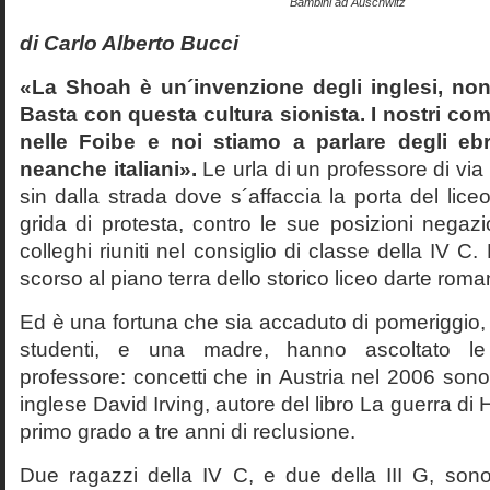
Bambini ad Auschwitz
di Carlo Alberto Bucci
«La Shoah è un´invenzione degli inglesi, non
Basta con questa cultura sionista. I nostri com
nelle Foibe e noi stiamo a parlare degli eb
neanche italiani».
Le urla di un professore di via
sin dalla strada dove s´affaccia la porta del liceo 
grida di protesta, contro le sue posizioni negazi
colleghi riuniti nel consiglio di classe della IV 
scorso al piano terra dello storico liceo darte roma
Ed è una fortuna che sia accaduto di pomeriggio, 
studenti, e una madre, hanno ascoltato le f
professore: concetti che in Austria nel 2006 sono 
inglese David Irving, autore del libro La guerra di H
primo grado a tre anni di reclusione.
Due ragazzi della IV C, e due della III G, son