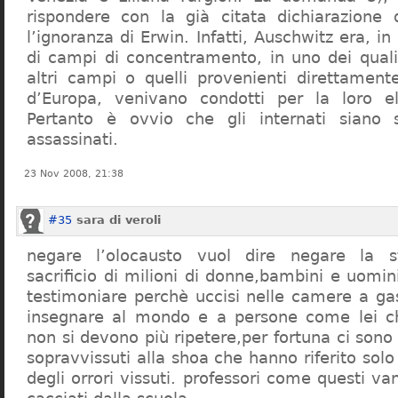
rispondere con la già citata dichiarazione 
l’ignoranza di Erwin. Infatti, Auschwitz era, in
di campi di concentramento, in uno dei quali 
altri campi o quelli provenienti direttamente
d’Europa, venivano condotti per la loro eli
Pertanto è ovvio che gli internati siano st
assassinati.
23 Nov 2008, 21:38
#35
sara di veroli
negare l’olocausto vuol dire negare la st
sacrificio di milioni di donne,bambini e uomi
testimoniare perchè uccisi nelle camere a ga
insegnare al mondo e a persone come lei ch
non si devono più ripetere,per fortuna ci sono
sopravvissuti alla shoa che hanno riferito so
degli orrori vissuti. professori come questi 