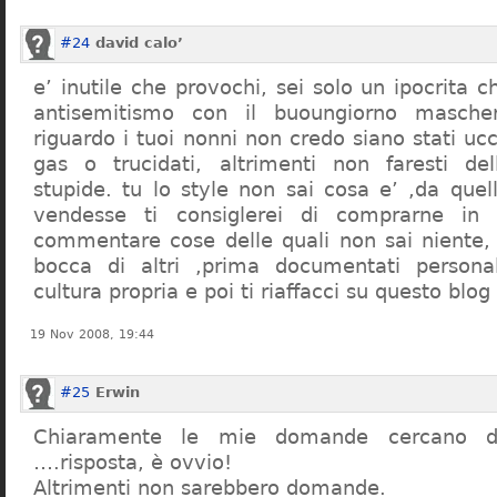
#24
david calo’
e’ inutile che provochi, sei solo un ipocrita 
antisemitismo con il buoungiorno masche
riguardo i tuoi nonni non credo siano stati uc
gas o trucidati, altrimenti non faresti d
stupide. tu lo style non sai cosa e’ ,da quel
vendesse ti consiglerei di comprarne in
commentare cose delle quali non sai niente,
bocca di altri ,prima documentati persona
cultura propria e poi ti riaffacci su questo blog
19 Nov 2008, 19:44
#25
Erwin
Chiaramente le mie domande cercano d
….risposta, è ovvio!
Altrimenti non sarebbero domande.