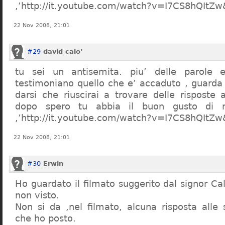
,’http://it.youtube.com/watch?v=I7CS8hQIt
22 Nov 2008, 21:01
#29
david calo’
tu sei un antisemita. piu’ delle parole e
testimoniano quello che e’ accaduto , guarda
darsi che riuscirai a trovare delle risposte
dopo spero tu abbia il buon gusto di n
,’http://it.youtube.com/watch?v=I7CS8hQIt
22 Nov 2008, 21:01
#30
Erwin
Ho guardato il filmato suggerito dal signor Ca
non visto.
Non si da ,nel filmato, alcuna risposta all
che ho posto.