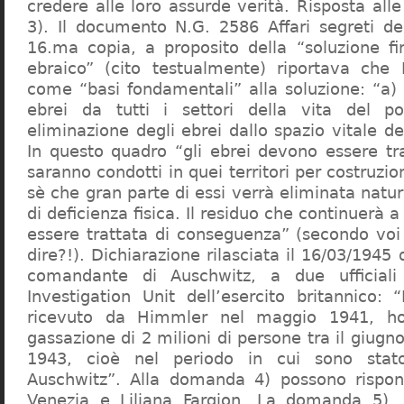
credere alle loro assurde verità. Risposta al
3). Il documento N.G. 2586 Affari segreti de
16.ma copia, a proposito della “soluzione f
ebraico” (cito testualmente) riportava che 
come “basi fondamentali” alla soluzione: “a) 
ebrei da tutti i settori della vita del p
eliminazione degli ebrei dallo spazio vitale d
In questo quadro “gli ebrei devono essere tra
saranno condotti in quei territori per costruzio
sè che gran parte di essi verrà eliminata nat
di deficienza fisica. Il residuo che continuerà 
essere trattata di conseguenza” (secondo vo
dire?!). Dichiarazione rilasciata il 16/03/1945
comandante di Auschwitz, a due ufficial
Investigation Unit dell’esercito britannico: 
ricevuto da Himmler nel maggio 1941, ho
gassazione di 2 milioni di persone tra il giugno
1943, cioè nel periodo in cui sono sta
Auschwitz”. Alla domanda 4) possono rispo
Venezia e Liliana Fargion. La domanda 5), 