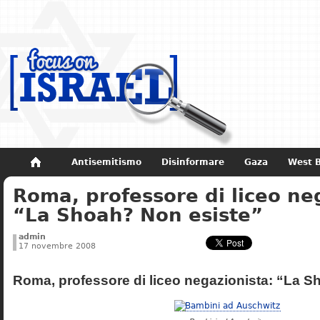
Antisemitismo
Disinformare
Gaza
West 
Roma, professore di liceo ne
Non dimenticare
Storia di Israele
“La Shoah? Non esiste”
admin
17 novembre 2008
Roma, professore di liceo negazionista: “La S