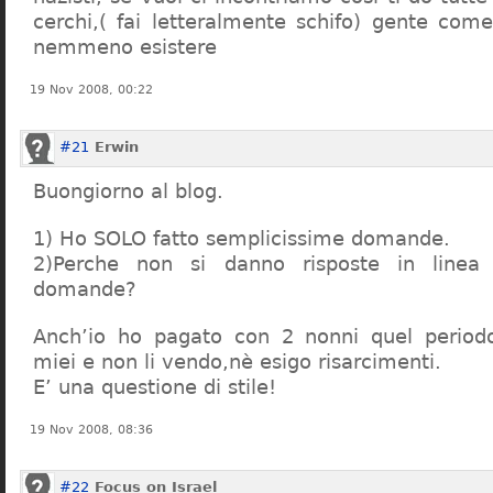
cerchi,( fai letteralmente schifo) gente co
nemmeno esistere
19 Nov 2008, 00:22
#21
Erwin
Buongiorno al blog.
1) Ho SOLO fatto semplicissime domande.
2)Perche non si danno risposte in linea 
domande?
Anch’io ho pagato con 2 nonni quel period
miei e non li vendo,nè esigo risarcimenti.
E’ una questione di stile!
19 Nov 2008, 08:36
#22
Focus on Israel