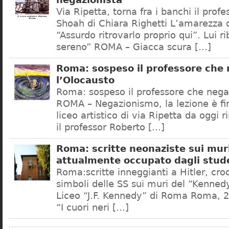
negazionista
Via Ripetta, torna fra i banchi il prof
Shoah di Chiara Righetti L’amarezza d
“Assurdo ritrovarlo proprio qui”. Lui r
sereno” ROMA – Giacca scura […]
Roma: sospeso il professore che
l’Olocausto
Roma: sospeso il professore che nega
ROMA – Negazionismo, la lezione è fini
liceo artistico di via Ripetta da oggi 
il professor Roberto […]
Roma: scritte neonaziste sui muri
attualmente occupato dagli stud
Roma:scritte inneggianti a Hitler, croc
simboli delle SS sui muri del “Kennedy
Liceo “J.F. Kennedy” di Roma Roma, 2
“I cuori neri […]