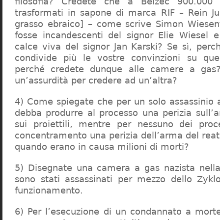
filosofia? Credete che a Belzec 900.000 
trasformati in sapone di marca RIF – Rein Ju
grasso ebraico] – come scrive Simon Wiesent
fosse incandescenti del signor Elie Wiesel 
calce viva del signor Jan Karski? Se sì, perc
condivide più le vostre convinzioni su que
perché credete dunque alle camere a gas?
un’assurdità per credere ad un’altra?
4) Come spiegate che per un solo assassinio a 
debba produrre al processo una perizia sull’
sui proiettili, mentre per nessuno dei proc
concentramento una perizia dell’arma del reat
quando erano in causa milioni di morti?
5) Disegnate una camera a gas nazista nella
sono stati assassinati per mezzo dello Zykl
funzionamento.
6) Per l’esecuzione di un condannato a mort