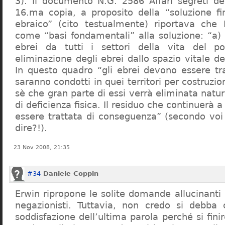
3). Il documento N.G. 2586 Affari segreti de
16.ma copia, a proposito della “soluzione f
ebraico” (cito testualmente) riportava che 
come “basi fondamentali” alla soluzione: “a) 
ebrei da tutti i settori della vita del p
eliminazione degli ebrei dallo spazio vitale d
In questo quadro “gli ebrei devono essere tra
saranno condotti in quei territori per costruzio
sè che gran parte di essi verrà eliminata nat
di deficienza fisica. Il residuo che continuerà 
essere trattata di conseguenza” (secondo vo
dire?!).
23 Nov 2008, 21:35
#34
Daniele Coppin
Erwin ripropone le solite domande allucinanti
negazionisti. Tuttavia, non credo si debba 
soddisfazione dell’ultima parola perché si finir