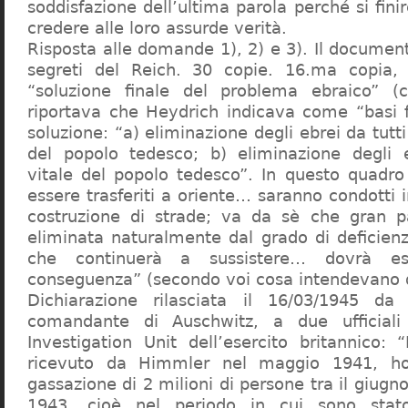
soddisfazione dell’ultima parola perché si finir
credere alle loro assurde verità.
Risposta alle domande 1), 2) e 3). Il documen
segreti del Reich. 30 copie. 16.ma copia, 
“soluzione finale del problema ebraico” (c
riportava che Heydrich indicava come “basi 
soluzione: “a) eliminazione degli ebrei da tutti 
del popolo tedesco; b) eliminazione degli e
vitale del popolo tedesco”. In questo quadro
essere trasferiti a oriente… saranno condotti in
costruzione di strade; va da sè che gran pa
eliminata naturalmente dal grado di deficienza
che continuerà a sussistere… dovrà ess
conseguenza” (secondo voi cosa intendevano d
Dichiarazione rilasciata il 16/03/1945 d
comandante di Auschwitz, a due ufficial
Investigation Unit dell’esercito britannico: 
ricevuto da Himmler nel maggio 1941, ho
gassazione di 2 milioni di persone tra il giugno
1943, cioè nel periodo in cui sono sta