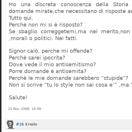
Ho una discreta conoscenza della Storia 
domande mirate,che necessitano di risposte a
Tutto qui.
Perche non mi si è risposto?
Se sbaglio correggetemi,ma nel merito,non c
,morali o politici. Nei fatti.
Signor calò, perche mi offende?
Perchè sarei ipocrita?
Dove vede il mio antisemitismo?
Porre domande è antisemita?
Perchè le mie domande sarebbero “stupide”?
Non si scrive “tu lo style non sai cosa e’” ,ma
Salute!
21 Nov 2008, 10:49
#26
Erwin