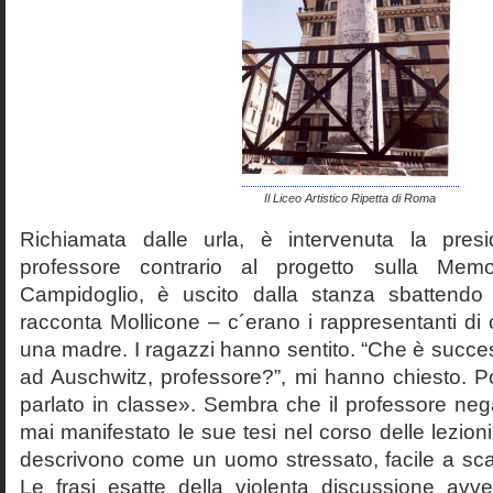
Il Liceo Artistico Ripetta di Roma
Richiamata dalle urla, è intervenuta la pres
professore contrario al progetto sulla Mem
Campidoglio, è uscito dalla stanza sbattendo 
racconta Mollicone – c´erano i rappresentanti di c
una madre. I ragazzi hanno sentito. “Che è succes
ad Auschwitz, professore?”, mi hanno chiesto. 
parlato in classe». Sembra che il professore neg
mai manifestato le sue tesi nel corso delle lezion
descrivono come un uomo stressato, facile a scat
Le frasi esatte della violenta discussione avv