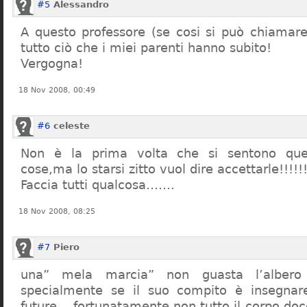
#5
Alessandro
A questo professore (se cosi si può chiamare)
tutto ciò che i miei parenti hanno subito!
Vergogna!
18 Nov 2008, 00:49
#6
celeste
Non è la prima volta che si sentono que
cose,ma lo starsi zitto vuol dire accettarle!!!!!
Faccia tutti qualcosa…….
18 Nov 2008, 08:25
#7
Piero
una” mela marcia” non guasta l’alber
specialmente se il suo compito è insegnare
future… fortunatamente non tutto il corpo doc