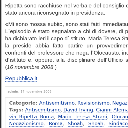
Ripetta sono racchiuse nel verbale del consiglio 
stato ancora riconsegnato in presidenza.
«Mi sono mossa subito, sono stati fatti immediatam
L´episodio è stato segnalato a chi di dovere, di 
ha dichiarato ieri il capo d´istituto, Maria Teresa S
la preside abbia fatto partire un provvedime
confronti del professore che nega l´Olocausto, ind
d´istituto e, oppure, alla disciplinare dell´Ufficio 
(
16 novembre 2008
)
Repubblica.it
admin
, 17 novembre 2008
Categorie:
Antisemitismo
,
Revisionismo, Negaz
Tags:
Antisemitismo
,
David Irving
,
Gianni Alem
via Ripetta Roma
,
Maria Teresa Strani
,
Olocau
Negazionismo
,
Roma
,
Shoah
,
Shoah
,
Sindac