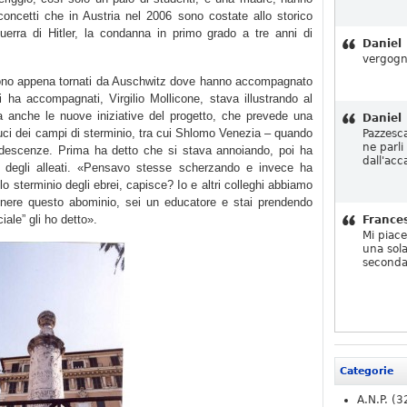
 concetti che in Austria nel 2006 sono costate allo storico
guerra di Hitler, la condanna in primo grado a tre anni di
Daniel
vergogn
 sono appena tornati da Auschwitz dove hanno accompagnato
 ha accompagnati, Virgilio Mollicone, stava illustrando al
ma anche le nuove iniziative del progetto, che prevede una
Daniel
duci dei campi di sterminio, tra cui Shlomo Venezia – quando
Pazzesc
ne parli
ndescenze. Prima ha detto che si stava annoiando, poi ha
dall'acc
 degli alleati. «Pensavo stesse scherzando e invece ha
lo sterminio degli ebrei, capisce? Io e altri colleghi abbiamo
nere questo abominio, sei un educatore e stai prendendo
iale” gli ho detto».
France
Mi piac
una sola
seconda
Categorie
A.N.P.
(3