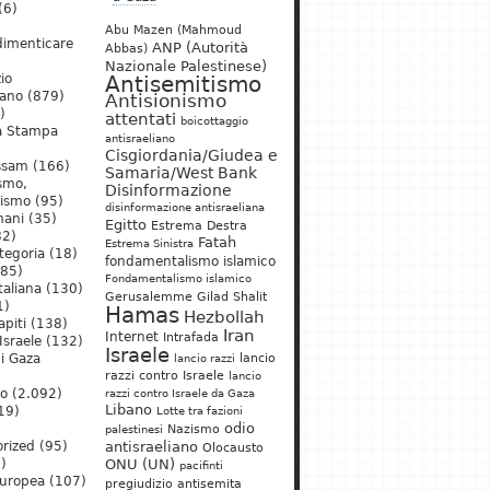
(6)
Abu Mazen (Mahmoud
dimenticare
ANP (Autorità
Abbas)
Nazionale Palestinese)
io
Antisemitismo
iano
(879)
Antisionismo
)
attentati
boicottaggio
a Stampa
antisraeliano
Cisgiordania/Giudea e
ssam
(166)
Samaria/West Bank
ismo,
Disinformazione
nismo
(95)
disinformazione antisraeliana
mani
(35)
Egitto
Estrema Destra
2)
Fatah
Estrema Sinistra
tegoria
(18)
fondamentalismo islamico
85)
Fondamentalismo islamico
taliana
(130)
Gerusalemme
Gilad Shalit
1)
Hamas
Hezbollah
apiti
(138)
Iran
Internet
Intrafada
Israele
(132)
Israele
lancio
di Gaza
lancio razzi
razzi contro Israele
lancio
mo
(2.092)
razzi contro Israele da Gaza
Libano
19)
Lotte tra fazioni
odio
)
Nazismo
palestinesi
rized
(95)
antisraeliano
Olocausto
)
ONU (UN)
pacifinti
uropea
(107)
pregiudizio antisemita