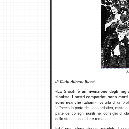
B
di Carlo Alberto Bucci
«La Shoah è un´invenzione degli ingle
sionista. I nostri compatrioti sono morti
sono neanche italiani».
Le urla di un prof
´affaccia la porta del liceo artistico, miste 
parte dei colleghi riuniti nel consiglio di
dello storico liceo darte romano.
Ed è una fortuna che sia accaduto di pome