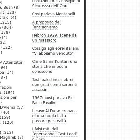
risoluzioni del Consiglio di
9)
Sicurezza dell´Onu
. Bush
(8)
lit
(123)
Così parlava Montanelli
raici
(4)
A proposito dell
1.315)
´antisionismo
h
(364)
(178)
Hebron 1929: scene da
e
(4)
un massacro
32)
(122)
Cossiga agli ebrei italiani:
)
"Vi abbiamo venduto"
Chi è Samir Kuntar: una
/ Attentatori
storia che in pochi
194)
conoscono
ba
(14)
237)
Testi palestinesi: ebrei
)
denigrati come serpenti
 fazioni
assassini
si
(194)
zioni per
1967: così parlava Pier
)
Paolo Pasolini
 D'Alema
(57)
Il caso Al Dura: cronaca
(40)
di una bugia fatta
(159)
passare per realtà
)
(120)
)
I falsi miti dell
)
(313)
´operazione "Cast Lead"
l Maghreb
(7)
a Gaza