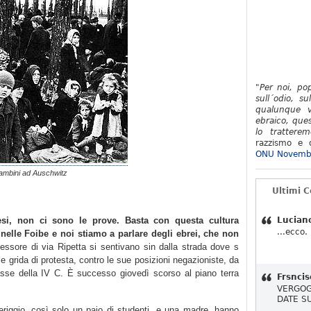
"Per noi, po
sull´odio, su
qualunque v
ebraico, ques
lo tratterem
razzismo e d
ONU Novemb
ambini ad Auschwitz
Ultimi 
si, non ci sono le prove. Basta con questa cultura
Lucian
...ecco.
 nelle Foibe e noi stiamo a parlare degli ebrei, che non
essore di via Ripetta si sentivano sin dalla strada dove s
alle grida di protesta, contro le sue posizioni negazioniste, da
 classe della IV C. È successo giovedì scorso al piano terra
Frsncis
VERGOG
DATE S
riggio, così solo un paio di studenti, e una madre, hanno