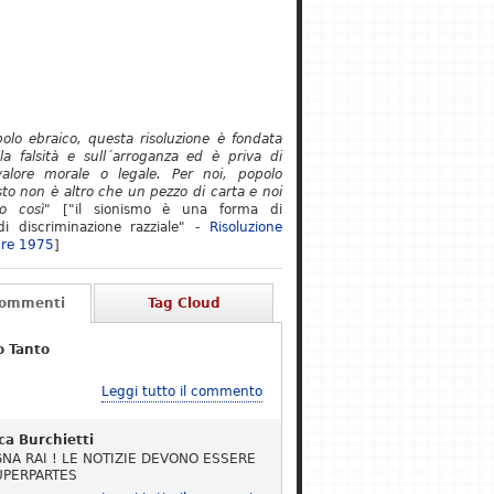
polo ebraico, questa risoluzione è fondata
lla falsità e sull´arroganza ed è priva di
alore morale o legale. Per noi, popolo
to non è altro che un pezzo di carta e noi
o così"
["il sionismo è una forma di
i discriminazione razziale" -
Risoluzione
re 1975
]
Commenti
Tag Cloud
o Tanto
Leggi tutto il commento
ca Burchietti
NA RAI ! LE NOTIZIE DEVONO ESSERE
UPERPARTES