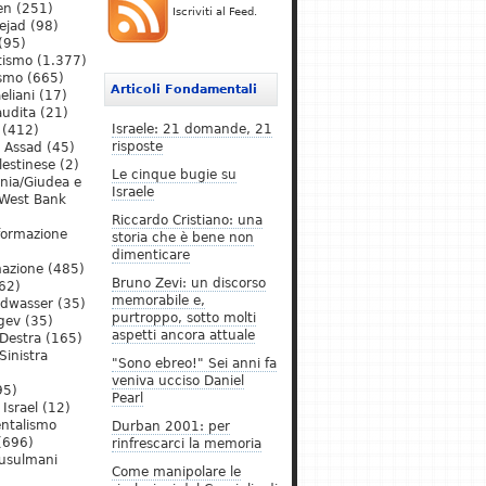
en
(251)
Iscriviti al Feed.
ejad
(98)
(95)
tismo
(1.377)
ismo
(665)
Articoli Fondamentali
eliani
(17)
audita
(21)
Israele: 21 domande, 21
(412)
risposte
l Assad
(45)
lestinese
(2)
Le cinque bugie su
ania/Giudea e
Israele
West Bank
Riccardo Cristiano: una
formazione
storia che è bene non
dimenticare
mazione
(485)
Bruno Zevi: un discorso
62)
memorabile e,
ldwasser
(35)
purtroppo, sotto molti
gev
(35)
aspetti ancora attuale
Destra
(165)
Sinistra
"Sono ebreo!" Sei anni fa
veniva ucciso Daniel
95)
Pearl
Israel
(12)
ntalismo
Durban 2001: per
(696)
rinfrescarci la memoria
Musulmani
Come manipolare le