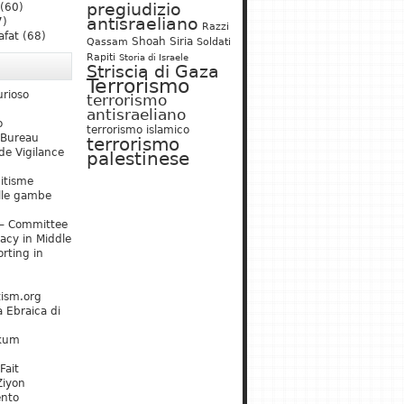
pregiudizio
(60)
antisraeliano
7)
Razzi
afat
(68)
Shoah
Siria
Qassam
Soldati
Rapiti
Storia di Israele
Striscia di Gaza
Terrorismo
urioso
terrorismo
antisraeliano
o
terrorismo islamico
 Bureau
terrorismo
de Vigilance
palestinese
mitisme
lle gambe
– Committee
acy in Middle
rting in
tism.org
 Ebraica di
kum
Fait
Ziyon
ento