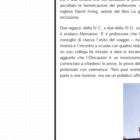
ascoltato le farneticazioni del professore:
inglese David Irving, autore del libro La 
reclusione.
Due ragazzi della IV C, e due della III G,
il sindaco Alemanno. E il professore che li
consiglio di classe l´esito del viaggio – 
mostra e l´incontro a scuola con quattro re
un suo collega ha iniziato a dare in esca
aggiunto che l´Olocausto è un invenzione
cominciato a chiederci le prove, le prove del
protestato con veemenza: “Non puoi soste
parte a una riunione, ora sei un pubblico uffic