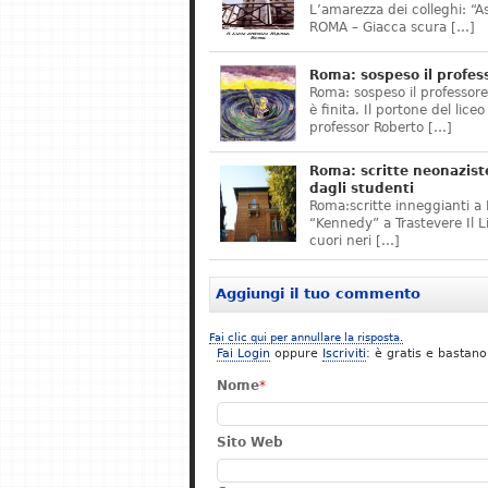
L’amarezza dei colleghi: “A
ROMA – Giacca scura […]
Roma: sospeso il profes
Roma: sospeso il professor
è finita. Il portone del lice
professor Roberto […]
Roma: scritte neonazist
dagli studenti
Roma:scritte inneggianti a H
“Kennedy” a Trastevere Il 
cuori neri […]
Aggiungi il tuo commento
Fai clic qui per annullare la risposta.
Fai Login
oppure
Iscriviti
: è gratis e bastano
Nome
*
Sito Web