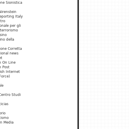
ne Sionistica
irenstein
porting Italy
tro
onale per gli
 terrorismo
sino
ino della
ione Corretta
tional news
et
m On Line
m Post
ish Internet
Force)
le
Centro Studi
icias
orio
tismo
an Media