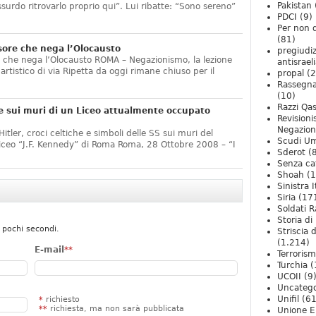
Pakistan
ssurdo ritrovarlo proprio qui”. Lui ribatte: “Sono sereno”
PDCI
(9)
Per non 
(81)
sore che nega l’Olocausto
pregiudiz
e che nega l’Olocausto ROMA – Negazionismo, la lezione
antisrael
o artistico di via Ripetta da oggi rimane chiuso per il
propal
(2
Rassegn
(10)
Razzi Qa
e sui muri di un Liceo attualmente occupato
Revision
Negazio
itler, croci celtiche e simboli delle SS sui muri del
Scudi U
Liceo “J.F. Kennedy” di Roma Roma, 28 Ottobre 2008 – “I
Sderot
(8
Senza ca
Shoah
(1
Sinistra I
Siria
(17
Soldati R
Storia di 
 pochi secondi.
Striscia 
(1.214)
E-mail
**
Terroris
Turchia
(
UCOII
(9
Uncatego
Unifil
(61
*
richiesto
**
richiesta, ma non sarà pubblicata
Unione E