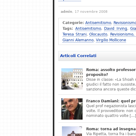
admin
, 17 novembre 2008
Categorie:
Antisemitismo
,
Revisionism
Tags:
Antisemitismo
,
David Irving
,
Gi
Teresa Strani
,
Olocausto
,
Revisionismo,
Gianni Alemanno
,
Virgilio Mollicone
Articoli Correlati
Roma: assolto professor
proposito?
Disse in classe: «La Shoah 
giudici il fatto non sussis
sanziona ancora queste dic
Franco Damiani: quel pr
Quel prof negazionista lasci
volte. Il provveditore: non 
nominato quattro volte […
Roma: torna ad insegnar
Via Ripetta, torna fra i ban