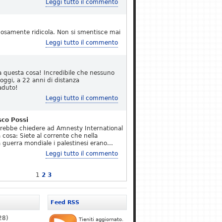
Leggi tutto il commento
osamente ridicola. Non si smentisce mai
Leggi tutto il commento
a questa cosa! Incredibile che nessuno
 oggi, a 22 anni di distanza
aduto!
Leggi tutto il commento
sco Possi
erebbe chiedere ad Amnesty International
 cosa: Siete al corrente che nella
 guerra mondiale i palestinesi erano…
Leggi tutto il commento
1
2
3
Feed RSS
28)
Tieniti aggiornato.