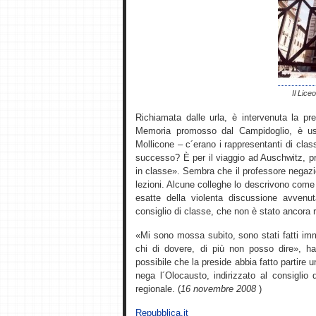
Il Lice
Richiamata dalle urla, è intervenuta la pre
Memoria promosso dal Campidoglio, è usc
Mollicone – c´erano i rappresentanti di clas
successo? È per il viaggio ad Auschwitz, p
in classe». Sembra che il professore negazi
lezioni. Alcune colleghe lo descrivono come 
esatte della violenta discussione avvenu
consiglio di classe, che non è stato ancora 
«Mi sono mossa subito, sono stati fatti imm
chi di dovere, di più non posso dire», ha 
possibile che la preside abbia fatto partire
nega l´Olocausto, indirizzato al consiglio d´
regionale. (
16 novembre 2008
)
Repubblica.it