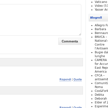
Vaticano
Video
(5
Yasser Ar
Blogroll
Allegro F
Barbara
Bennaur
BNVCA –
National 
Contre
l’Antise
Bugie da
lunghe
CAMERA 
for Accur
East Repo
America
CFCA –
|
antisemi
Rispondi
Quota
Comunità
Roma
Cox&For
Debka
Deborah 
Elder of 
Esperim
|
Rispondi
Quota