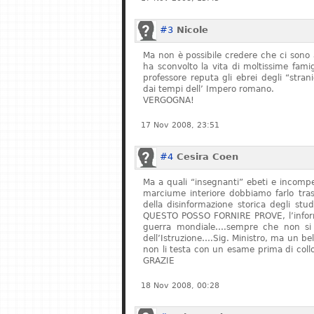
#3
Nicole
Ma non è possibile credere che ci sono 
ha sconvolto la vita di moltissime fam
professore reputa gli ebrei degli “stran
dai tempi dell’ Impero romano.
VERGOGNA!
17 Nov 2008, 23:51
#4
Cesira Coen
Ma a quali “insegnanti” ebeti e incompe
marciume interiore dobbiamo farlo tras
della disinformazione storica degli stu
QUESTO POSSO FORNIRE PROVE, l’informa
guerra mondiale….sempre che non si fe
dell’Istruzione….Sig. Ministro, ma un bel
non li testa con un esame prima di col
GRAZIE
18 Nov 2008, 00:28