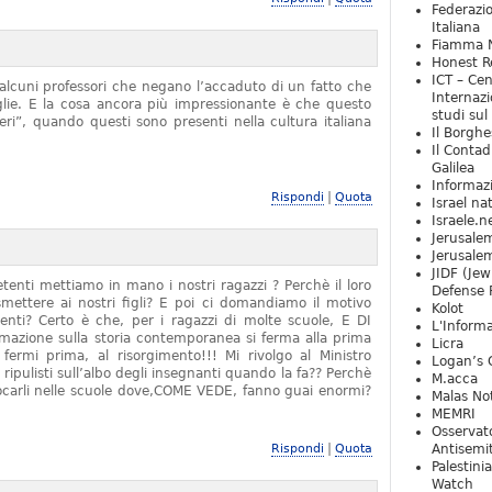
Federazio
Italiana
Fiamma N
Honest Re
ICT – Cen
alcuni professori che negano l’accaduto di un fatto che
Internazi
iglie. E la cosa ancora più impressionante è che questo
studi sul
ieri”, quando questi sono presenti nella cultura italiana
Il Borghe
Il Contad
Galilea
Informaz
|
Rispondi
Quota
Israel na
Israele.n
Jerusale
Jerusale
JIDF (Jew
tenti mettiamo in mano i nostri ragazzi ? Perchè il loro
Defense 
mettere ai nostri figli? E poi ci domandiamo il motivo
Kolot
denti? Certo è che, per i ragazzi di molte scuole, E DI
L'Informa
zione sulla storia contemporanea si ferma alla prima
Licra
rmi prima, al risorgimento!!! Mi rivolgo al Ministro
Logan’s 
 ripulisti sull’albo degli insegnanti quando la fa?? Perchè
M.acca
locarli nelle scuole dove,COME VEDE, fanno guai enormi?
Malas Not
MEMRI
Osservat
|
Rispondi
Quota
Antisemi
Palestini
Watch