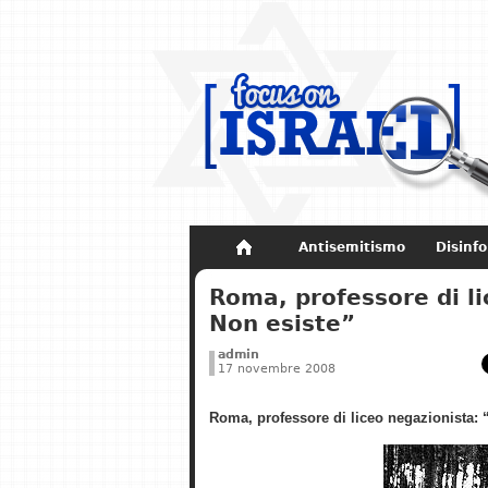
Antisemitismo
Disinf
Non dimenticare
Storia di Israel
Roma, professore di l
Non esiste”
admin
17 novembre 2008
Roma, professore di liceo negazionista: