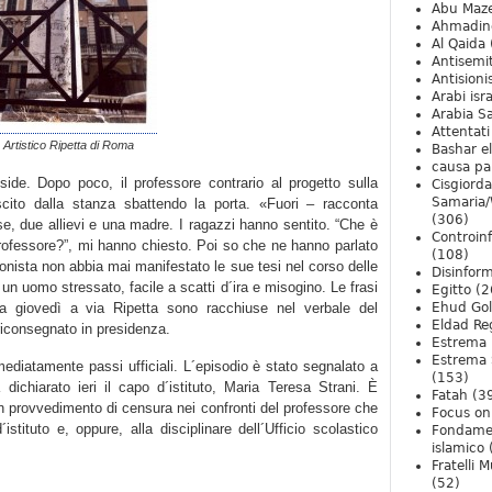
Abu Maz
Ahmadin
Al Qaida
Antisemi
Antision
Arabi isra
Arabia S
Attentati
o Artistico Ripetta di Roma
Bashar e
causa pa
side. Dopo poco, il professore contrario al progetto sulla
Cisgiord
Samaria/
ito dalla stanza sbattendo la porta. «Fuori – racconta
(306)
se, due allievi e una madre. I ragazzi hanno sentito. “Che è
Controin
rofessore?”, mi hanno chiesto. Poi so che ne hanno parlato
(108)
onista non abbia mai manifestato le sue tesi nel corso delle
Disinfor
un uomo stressato, facile a scatti d´ira e misogino. Le frasi
Egitto
(2
ta giovedì a via Ripetta sono racchiuse nel verbale del
Ehud Go
Eldad Re
riconsegnato in presidenza.
Estrema 
Estrema 
ediatamente passi ufficiali. L´episodio è stato segnalato a
(153)
dichiarato ieri il capo d´istituto, Maria Teresa Strani. È
Fatah
(3
 un provvedimento di censura nei confronti del professore che
Focus on 
istituto e, oppure, alla disciplinare dell´Ufficio scolastico
Fondame
islamico
Fratelli 
(52)