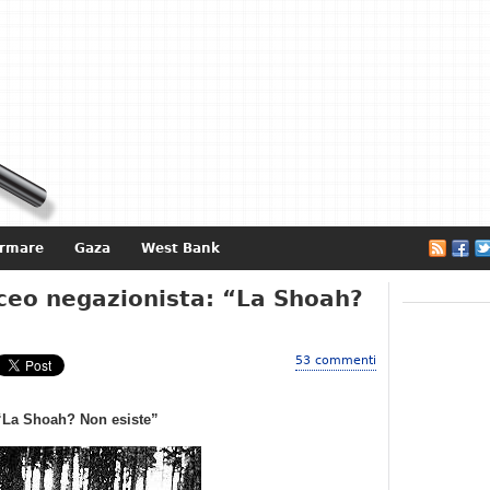
ormare
Gaza
West Bank
e
iceo negazionista: “La Shoah?
53 commenti
 “La Shoah? Non esiste”