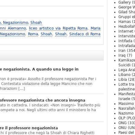
Gallery
(
George W
Gilad Sha
Gruppi eb
Hamas
(
o, Negazionismo
,
Shoah
Hezbolla
anni Alemanno
,
liceo artistico via Ripetta Roma
,
Maria
Internet
 Negazionismo
,
Roma
,
Shoah
,
Shoah
,
Sindaco di Roma
Intervist
Intifada
(
Intrafada
Iran
(354
Iraq
(7)
Kamikaze
Suicidi
(
e negazionista. A quando una legge in
Lega Ara
Libano
(
non è provata» Assolto il professore negazionista Per i
Libia
(28
te. Contestata violazione della legge Mancino che non
Lotte tra
hiarazioni […]
palestine
Manifesta
Israele
(5
ofessore negazionista che ancora insegna
Massimo
ato in cattedra. I sindacati: «Non insegni» Trasferito più
Nasrallah
compete a noi. Negli ultimi otto anni il ministero lo ha
Nazismo
]
OLP (PLO
ONG
(33
ONU (UN
e il professore negazionista
Paesi de
chi il professore che negò la Shoah di Chiara Righetti