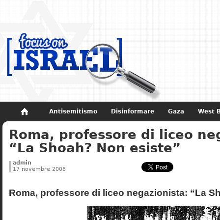
Antisemitismo
Disinformare
Gaza
West 
Roma, professore di liceo ne
Non dimenticare
Storia di Israele
“La Shoah? Non esiste”
admin
17 novembre 2008
Roma, professore di liceo negazionista: “La S