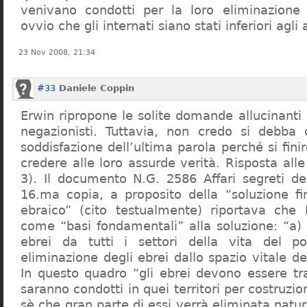
venivano condotti per la loro eliminazione 
ovvio che gli internati siano stati inferiori agli 
23 Nov 2008, 21:34
#33
Daniele Coppin
Erwin ripropone le solite domande allucinanti
negazionisti. Tuttavia, non credo si debba 
soddisfazione dell’ultima parola perché si finir
credere alle loro assurde verità. Risposta al
3). Il documento N.G. 2586 Affari segreti de
16.ma copia, a proposito della “soluzione f
ebraico” (cito testualmente) riportava che 
come “basi fondamentali” alla soluzione: “a) 
ebrei da tutti i settori della vita del p
eliminazione degli ebrei dallo spazio vitale d
In questo quadro “gli ebrei devono essere tra
saranno condotti in quei territori per costruzio
sè che gran parte di essi verrà eliminata nat