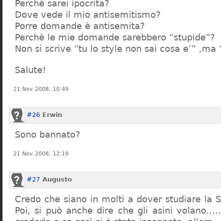
Perchè sarei ipocrita?
Dove vede il mio antisemitismo?
Porre domande è antisemita?
Perchè le mie domande sarebbero “stupide”?
Non si scrive “tu lo style non sai cosa e’” ,ma
Salute!
21 Nov 2008, 10:49
#26
Erwin
Sono bannato?
21 Nov 2008, 12:19
#27
Augusto
Credo che siano in molti a dover studiare la St
Poi, si può anche dire che gli asini volano…