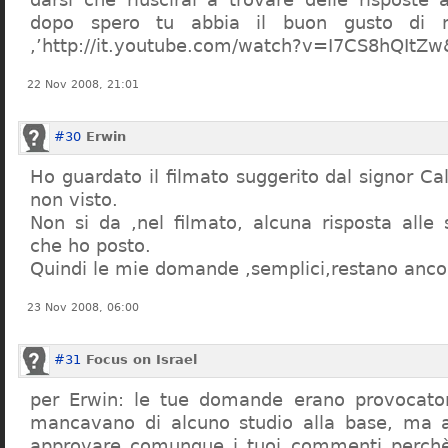
dopo spero tu abbia il buon gusto di n
,’http://it.youtube.com/watch?v=I7CS8hQIt
22 Nov 2008, 21:01
#30
Erwin
Ho guardato il filmato suggerito dal signor Ca
non visto.
Non si da ,nel filmato, alcuna risposta all
che ho posto.
Quindi le mie domande ,semplici,restano ancor
23 Nov 2008, 06:00
#31
Focus on Israel
per Erwin: le tue domande erano provocato
mancavano di alcuno studio alla base, ma 
approvare comunque i tuoi commenti perchè