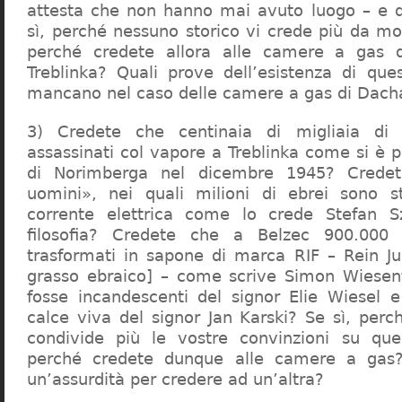
attesta che non hanno mai avuto luogo – e 
sì, perché nessuno storico vi crede più da m
perché credete allora alle camere a gas 
Treblinka? Quali prove dell’esistenza di qu
mancano nel caso delle camere a gas di Dac
3) Credete che centinaia di migliaia di 
assassinati col vapore a Treblinka come si è 
di Norimberga nel dicembre 1945? Credet
uomini», nei quali milioni di ebrei sono st
corrente elettrica come lo crede Stefan S
filosofia? Credete che a Belzec 900.000 
trasformati in sapone di marca RIF – Rein Ju
grasso ebraico] – come scrive Simon Wiesent
fosse incandescenti del signor Elie Wiesel 
calce viva del signor Jan Karski? Se sì, perc
condivide più le vostre convinzioni su que
perché credete dunque alle camere a gas?
un’assurdità per credere ad un’altra?