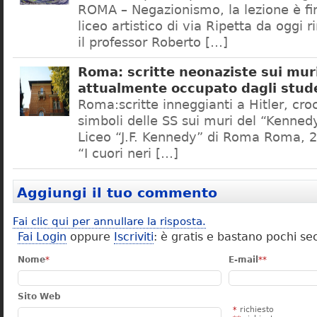
ROMA – Negazionismo, la lezione è fini
liceo artistico di via Ripetta da oggi 
il professor Roberto […]
Roma: scritte neonaziste sui muri
attualmente occupato dagli stud
Roma:scritte inneggianti a Hitler, croc
simboli delle SS sui muri del “Kennedy
Liceo “J.F. Kennedy” di Roma Roma, 2
“I cuori neri […]
Aggiungi il tuo commento
Fai clic qui per annullare la risposta.
Fai Login
oppure
Iscriviti
: è gratis e bastano pochi se
Nome
*
E-mail
**
Sito Web
*
richiesto