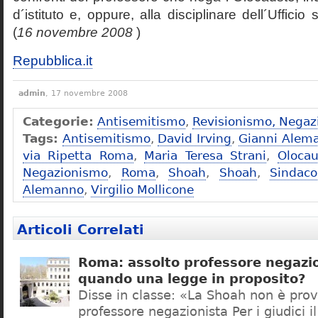
d´istituto e, oppure, alla disciplinare dell´Ufficio 
(
16 novembre 2008
)
Repubblica.it
admin
, 17 novembre 2008
Categorie:
Antisemitismo
,
Revisionismo, Negaz
Tags:
Antisemitismo
,
David Irving
,
Gianni Alem
via Ripetta Roma
,
Maria Teresa Strani
,
Olocau
Negazionismo
,
Roma
,
Shoah
,
Shoah
,
Sindac
Alemanno
,
Virgilio Mollicone
Articoli Correlati
Roma: assolto professore negazio
quando una legge in proposito?
Disse in classe: «La Shoah non è prov
professore negazionista Per i giudici i