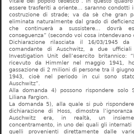
vitale del popolo tedesco”. In questo quadro
essere trasferiti a oriente… saranno condotti in
costruzione di strade; va da sè che gran pa
eliminata naturalmente dal grado di deficienza
che continuerà a sussistere… dovrà ess
conseguenza” (secondo voi cosa intendevano d
Dichiarazione rilasciata il 16/03/1945 d
comandante di Auschwitz, a due ufficial
Investigation Unit dell’esercito britannico: 
ricevuto da Himmler nel maggio 1941, ho
gassazione di 2 milioni di persone tra il giugno
1943, cioè nel periodo in cui sono sta
Auschwitz”.
Alla domanda 4) possono rispondere solo 
Liliana Fargion.
La domanda 5), alla quale si può rispondere
dichiarazione di Hoss, dimostra l’ignoranza 
Auschwitz era, in realtà, un insie
concentramento, in uno dei quali gli internati 
quelli provenienti direttamente dalle vari