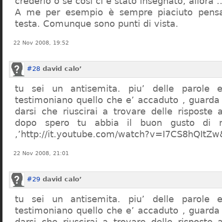
crederlo o se così ci è stato insegnato, allor
A me per esempio è sempre piaciuto pensa
testa. Comunque sono punti di vista.
22 Nov 2008, 19:52
#28
david calo’
tu sei un antisemita. piu’ delle parole e
testimoniano quello che e’ accaduto , guarda
darsi che riuscirai a trovare delle risposte
dopo spero tu abbia il buon gusto di n
,’http://it.youtube.com/watch?v=I7CS8hQIt
22 Nov 2008, 21:01
#29
david calo’
tu sei un antisemita. piu’ delle parole e
testimoniano quello che e’ accaduto , guarda
darsi che riuscirai a trovare delle risposte