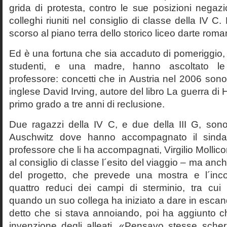
grida di protesta, contro le sue posizioni negazi
colleghi riuniti nel consiglio di classe della IV 
scorso al piano terra dello storico liceo darte roma
Ed è una fortuna che sia accaduto di pomeriggio, 
studenti, e una madre, hanno ascoltato le f
professore: concetti che in Austria nel 2006 sono 
inglese David Irving, autore del libro La guerra di H
primo grado a tre anni di reclusione.
Due ragazzi della IV C, e due della III G, son
Auschwitz dove hanno accompagnato il sinda
professore che li ha accompagnati, Virgilio Mollico
al consiglio di classe l´esito del viaggio – ma anch
del progetto, che prevede una mostra e l´inc
quattro reduci dei campi di sterminio, tra cu
quando un suo collega ha iniziato a dare in esca
detto che si stava annoiando, poi ha aggiunto c
invenzione degli alleati. «Pensavo stesse sch