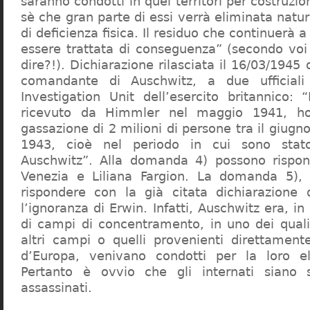
saranno condotti in quei territori per costruzio
sè che gran parte di essi verrà eliminata nat
di deficienza fisica. Il residuo che continuerà 
essere trattata di conseguenza” (secondo vo
dire?!). Dichiarazione rilasciata il 16/03/1945
comandante di Auschwitz, a due ufficial
Investigation Unit dell’esercito britannico: 
ricevuto da Himmler nel maggio 1941, ho
gassazione di 2 milioni di persone tra il giugno
1943, cioè nel periodo in cui sono sta
Auschwitz”. Alla domanda 4) possono rispo
Venezia e Liliana Fargion. La domanda 5), 
rispondere con la già citata dichiarazione 
l’ignoranza di Erwin. Infatti, Auschwitz era, in
di campi di concentramento, in uno dei quali 
altri campi o quelli provenienti direttamente
d’Europa, venivano condotti per la loro eli
Pertanto è ovvio che gli internati siano st
assassinati.