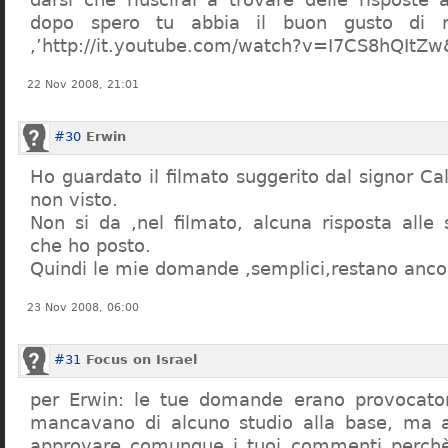
dopo spero tu abbia il buon gusto di n
,’http://it.youtube.com/watch?v=I7CS8hQIt
22 Nov 2008, 21:01
#30
Erwin
Ho guardato il filmato suggerito dal signor Ca
non visto.
Non si da ,nel filmato, alcuna risposta all
che ho posto.
Quindi le mie domande ,semplici,restano ancor
23 Nov 2008, 06:00
#31
Focus on Israel
per Erwin: le tue domande erano provocato
mancavano di alcuno studio alla base, ma 
approvare comunque i tuoi commenti perchè