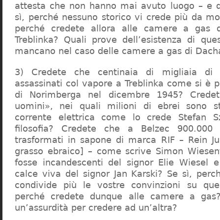
attesta che non hanno mai avuto luogo – e 
sì, perché nessuno storico vi crede più da m
perché credete allora alle camere a gas 
Treblinka? Quali prove dell’esistenza di qu
mancano nel caso delle camere a gas di Dac
3) Credete che centinaia di migliaia di 
assassinati col vapore a Treblinka come si è 
di Norimberga nel dicembre 1945? Credet
uomini», nei quali milioni di ebrei sono st
corrente elettrica come lo crede Stefan S
filosofia? Credete che a Belzec 900.000 
trasformati in sapone di marca RIF – Rein Ju
grasso ebraico] – come scrive Simon Wiesent
fosse incandescenti del signor Elie Wiesel 
calce viva del signor Jan Karski? Se sì, perc
condivide più le vostre convinzioni su que
perché credete dunque alle camere a gas?
un’assurdità per credere ad un’altra?