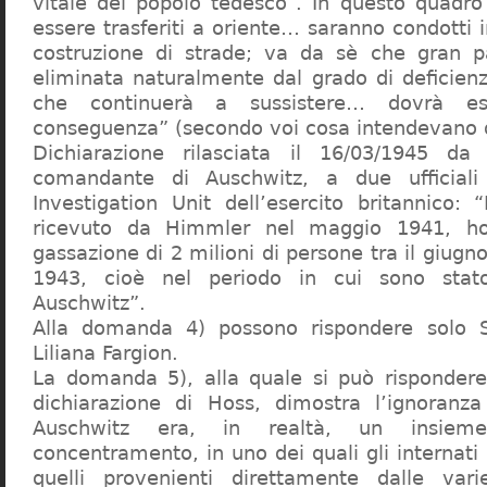
vitale del popolo tedesco”. In questo quadro
essere trasferiti a oriente… saranno condotti in
costruzione di strade; va da sè che gran pa
eliminata naturalmente dal grado di deficienza
che continuerà a sussistere… dovrà ess
conseguenza” (secondo voi cosa intendevano d
Dichiarazione rilasciata il 16/03/1945 d
comandante di Auschwitz, a due ufficial
Investigation Unit dell’esercito britannico: 
ricevuto da Himmler nel maggio 1941, ho
gassazione di 2 milioni di persone tra il giugno
1943, cioè nel periodo in cui sono sta
Auschwitz”.
Alla domanda 4) possono rispondere solo 
Liliana Fargion.
La domanda 5), alla quale si può rispondere
dichiarazione di Hoss, dimostra l’ignoranza 
Auschwitz era, in realtà, un insie
concentramento, in uno dei quali gli internati 
quelli provenienti direttamente dalle vari