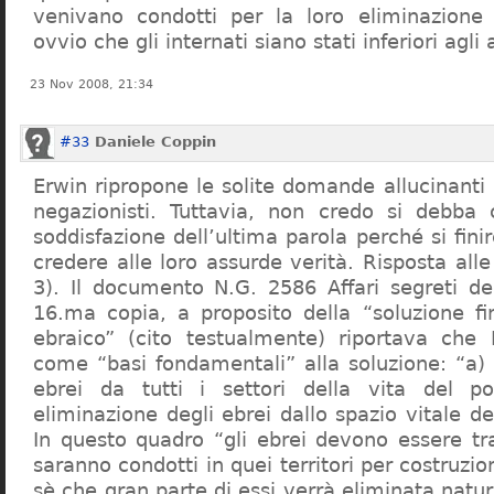
venivano condotti per la loro eliminazione 
ovvio che gli internati siano stati inferiori agli 
23 Nov 2008, 21:34
#33
Daniele Coppin
Erwin ripropone le solite domande allucinanti
negazionisti. Tuttavia, non credo si debba 
soddisfazione dell’ultima parola perché si finir
credere alle loro assurde verità. Risposta al
3). Il documento N.G. 2586 Affari segreti de
16.ma copia, a proposito della “soluzione f
ebraico” (cito testualmente) riportava che 
come “basi fondamentali” alla soluzione: “a) 
ebrei da tutti i settori della vita del p
eliminazione degli ebrei dallo spazio vitale d
In questo quadro “gli ebrei devono essere tra
saranno condotti in quei territori per costruzio
sè che gran parte di essi verrà eliminata nat