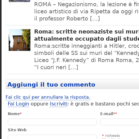
ROMA – Negazionismo, la lezione è fini
liceo artistico di via Ripetta da oggi 
il professor Roberto […]
Roma: scritte neonaziste sui muri
attualmente occupato dagli stud
Roma:scritte inneggianti a Hitler, croc
simboli delle SS sui muri del “Kennedy
Liceo “J.F. Kennedy” di Roma Roma, 2
“I cuori neri […]
Aggiungi il tuo commento
Fai clic qui per annullare la risposta.
Fai Login
oppure
Iscriviti
: è gratis e bastano pochi se
Nome
*
E-mail
**
Sito Web
*
richiesto