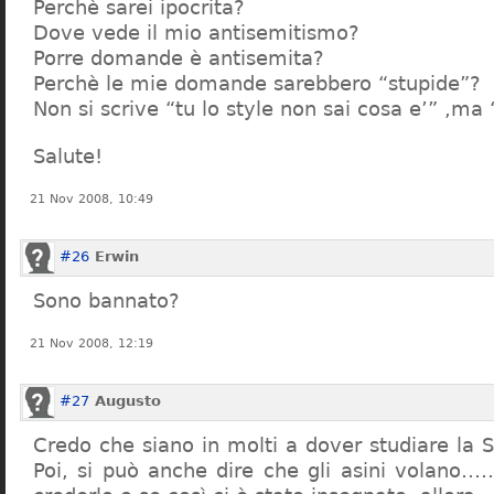
Perchè sarei ipocrita?
Dove vede il mio antisemitismo?
Porre domande è antisemita?
Perchè le mie domande sarebbero “stupide”?
Non si scrive “tu lo style non sai cosa e’” ,ma
Salute!
21 Nov 2008, 10:49
#26
Erwin
Sono bannato?
21 Nov 2008, 12:19
#27
Augusto
Credo che siano in molti a dover studiare la St
Poi, si può anche dire che gli asini volano…