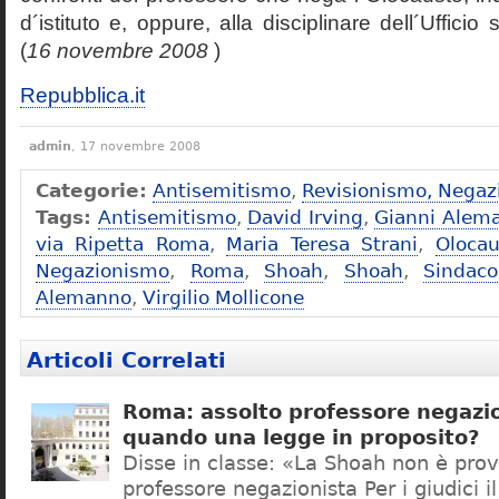
d´istituto e, oppure, alla disciplinare dell´Ufficio 
(
16 novembre 2008
)
Repubblica.it
admin
, 17 novembre 2008
Categorie:
Antisemitismo
,
Revisionismo, Negaz
Tags:
Antisemitismo
,
David Irving
,
Gianni Alem
via Ripetta Roma
,
Maria Teresa Strani
,
Olocau
Negazionismo
,
Roma
,
Shoah
,
Shoah
,
Sindac
Alemanno
,
Virgilio Mollicone
Articoli Correlati
Roma: assolto professore negazio
quando una legge in proposito?
Disse in classe: «La Shoah non è prov
professore negazionista Per i giudici i