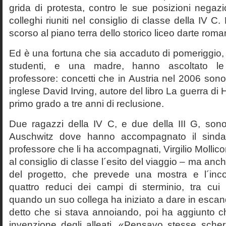
grida di protesta, contro le sue posizioni negazi
colleghi riuniti nel consiglio di classe della IV 
scorso al piano terra dello storico liceo darte roma
Ed è una fortuna che sia accaduto di pomeriggio, 
studenti, e una madre, hanno ascoltato le f
professore: concetti che in Austria nel 2006 sono 
inglese David Irving, autore del libro La guerra di H
primo grado a tre anni di reclusione.
Due ragazzi della IV C, e due della III G, son
Auschwitz dove hanno accompagnato il sinda
professore che li ha accompagnati, Virgilio Mollico
al consiglio di classe l´esito del viaggio – ma anch
del progetto, che prevede una mostra e l´inc
quattro reduci dei campi di sterminio, tra cu
quando un suo collega ha iniziato a dare in esca
detto che si stava annoiando, poi ha aggiunto c
invenzione degli alleati. «Pensavo stesse sch