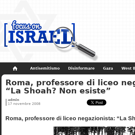
Antisemitismo
Disinformare
Gaza
West 
Roma, professore di liceo ne
Non dimenticare
Storia di Israele
“La Shoah? Non esiste”
admin
17 novembre 2008
Roma, professore di liceo negazionista: “La S