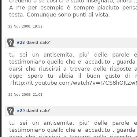
crederlo o se così ci è stato insegnato, allor
A me per esempio è sempre piaciuto pensa
testa. Comunque sono punti di vista.
22 Nov 2008, 19:52
#28
david calo’
tu sei un antisemita. piu’ delle parole e
testimoniano quello che e’ accaduto , guarda
darsi che riuscirai a trovare delle risposte
dopo spero tu abbia il buon gusto di n
,’http://it.youtube.com/watch?v=I7CS8hQIt
22 Nov 2008, 21:01
#29
david calo’
tu sei un antisemita. piu’ delle parole e
testimoniano quello che e’ accaduto , guarda
darsi che riuscirai a trovare delle risposte