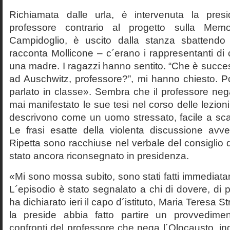
Richiamata dalle urla, è intervenuta la pres
professore contrario al progetto sulla Mem
Campidoglio, è uscito dalla stanza sbattendo 
racconta Mollicone – c´erano i rappresentanti di c
una madre. I ragazzi hanno sentito. “Che è succes
ad Auschwitz, professore?”, mi hanno chiesto. 
parlato in classe». Sembra che il professore neg
mai manifestato le sue tesi nel corso delle lezion
descrivono come un uomo stressato, facile a scat
Le frasi esatte della violenta discussione avv
Ripetta sono racchiuse nel verbale del consiglio 
stato ancora riconsegnato in presidenza.
«Mi sono mossa subito, sono stati fatti immediatam
L´episodio è stato segnalato a chi di dovere, di 
ha dichiarato ieri il capo d´istituto, Maria Teresa S
la preside abbia fatto partire un provvedime
confronti del professore che nega l´Olocausto, ind