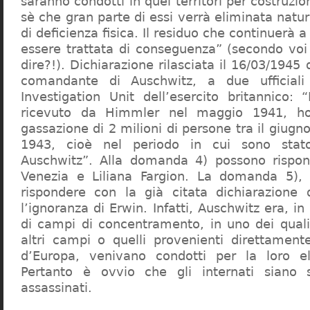
saranno condotti in quei territori per costruzio
sè che gran parte di essi verrà eliminata nat
di deficienza fisica. Il residuo che continuerà 
essere trattata di conseguenza” (secondo vo
dire?!). Dichiarazione rilasciata il 16/03/1945
comandante di Auschwitz, a due ufficial
Investigation Unit dell’esercito britannico: 
ricevuto da Himmler nel maggio 1941, ho
gassazione di 2 milioni di persone tra il giugno
1943, cioè nel periodo in cui sono sta
Auschwitz”. Alla domanda 4) possono rispo
Venezia e Liliana Fargion. La domanda 5), 
rispondere con la già citata dichiarazione 
l’ignoranza di Erwin. Infatti, Auschwitz era, in
di campi di concentramento, in uno dei quali 
altri campi o quelli provenienti direttamente
d’Europa, venivano condotti per la loro eli
Pertanto è ovvio che gli internati siano st
assassinati.