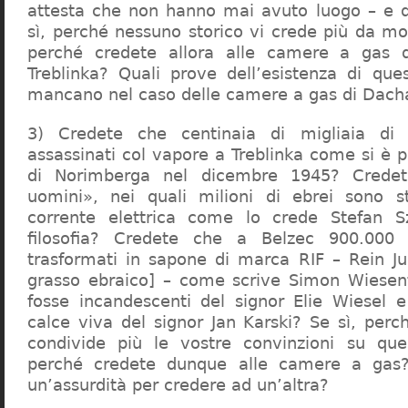
attesta che non hanno mai avuto luogo – e 
sì, perché nessuno storico vi crede più da m
perché credete allora alle camere a gas 
Treblinka? Quali prove dell’esistenza di qu
mancano nel caso delle camere a gas di Dac
3) Credete che centinaia di migliaia di 
assassinati col vapore a Treblinka come si è 
di Norimberga nel dicembre 1945? Credet
uomini», nei quali milioni di ebrei sono st
corrente elettrica come lo crede Stefan S
filosofia? Credete che a Belzec 900.000 
trasformati in sapone di marca RIF – Rein Ju
grasso ebraico] – come scrive Simon Wiesent
fosse incandescenti del signor Elie Wiesel 
calce viva del signor Jan Karski? Se sì, perc
condivide più le vostre convinzioni su que
perché credete dunque alle camere a gas?
un’assurdità per credere ad un’altra?