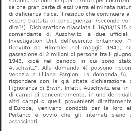
saranno condotti in quei territori per costruzio
sè che gran parte di essi verrà eliminata nat
di deficienza fisica. Il residuo che continuerà 
essere trattata di conseguenza” (secondo vo
dire?!). Dichiarazione rilasciata il 16/03/1945
comandante di Auschwitz, a due ufficial
Investigation Unit dell’esercito britannico: 
ricevuto da Himmler nel maggio 1941, ho
gassazione di 2 milioni di persone tra il giugno
1943, cioè nel periodo in cui sono sta
Auschwitz”. Alla domanda 4) possono rispo
Venezia e Liliana Fargion. La domanda 5), 
rispondere con la già citata dichiarazione 
l’ignoranza di Erwin. Infatti, Auschwitz era, in
di campi di concentramento, in uno dei quali 
altri campi o quelli provenienti direttamente
d’Europa, venivano condotti per la loro eli
Pertanto è ovvio che gli internati siano st
assassinati.