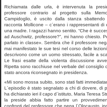
Richiamata dalle urla, è intervenuta la pres
professore contrario al progetto sulla Mem
Campidoglio, è uscito dalla stanza sbattendo 
racconta Mollicone – c´erano i rappresentanti di c
una madre. I ragazzi hanno sentito. “Che è succes
ad Auschwitz, professore?”, mi hanno chiesto. 
parlato in classe». Sembra che il professore neg
mai manifestato le sue tesi nel corso delle lezion
descrivono come un uomo stressato, facile a scat
Le frasi esatte della violenta discussione avv
Ripetta sono racchiuse nel verbale del consiglio 
stato ancora riconsegnato in presidenza.
«Mi sono mossa subito, sono stati fatti immediatam
L´episodio è stato segnalato a chi di dovere, di 
ha dichiarato ieri il capo d´istituto, Maria Teresa S
la preside abbia fatto partire un provvedime
confronti del professore che nega l´Olocausto, ind