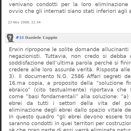
venivano condotti per la loro eliminazione 
ovvio che gli internati siano stati inferiori agli 
23 Nov 2008, 21:34
#33
Daniele Coppin
Erwin ripropone le solite domande allucinanti
negazionisti. Tuttavia, non credo si debba 
soddisfazione dell’ultima parola perché si finir
credere alle loro assurde verità. Risposta al
3). Il documento N.G. 2586 Affari segreti de
16.ma copia, a proposito della “soluzione f
ebraico” (cito testualmente) riportava che 
come “basi fondamentali” alla soluzione: “a) 
ebrei da tutti i settori della vita del p
eliminazione degli ebrei dallo spazio vitale d
In questo quadro “gli ebrei devono essere tra
saranno condotti in quei territori per costruzio
sè che gran parte di essi verrà eliminata nat