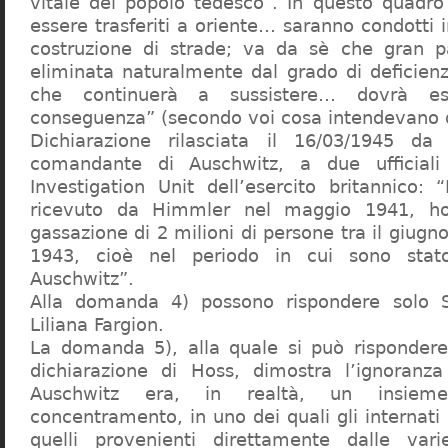
vitale del popolo tedesco”. In questo quadro
essere trasferiti a oriente… saranno condotti in
costruzione di strade; va da sè che gran pa
eliminata naturalmente dal grado di deficienza
che continuerà a sussistere… dovrà ess
conseguenza” (secondo voi cosa intendevano d
Dichiarazione rilasciata il 16/03/1945 d
comandante di Auschwitz, a due ufficial
Investigation Unit dell’esercito britannico: 
ricevuto da Himmler nel maggio 1941, ho
gassazione di 2 milioni di persone tra il giugno
1943, cioè nel periodo in cui sono sta
Auschwitz”.
Alla domanda 4) possono rispondere solo 
Liliana Fargion.
La domanda 5), alla quale si può rispondere
dichiarazione di Hoss, dimostra l’ignoranza 
Auschwitz era, in realtà, un insie
concentramento, in uno dei quali gli internati 
quelli provenienti direttamente dalle vari