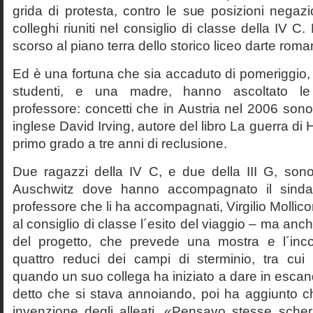
grida di protesta, contro le sue posizioni negazi
colleghi riuniti nel consiglio di classe della IV 
scorso al piano terra dello storico liceo darte roma
Ed è una fortuna che sia accaduto di pomeriggio, 
studenti, e una madre, hanno ascoltato le f
professore: concetti che in Austria nel 2006 sono 
inglese David Irving, autore del libro La guerra di H
primo grado a tre anni di reclusione.
Due ragazzi della IV C, e due della III G, son
Auschwitz dove hanno accompagnato il sinda
professore che li ha accompagnati, Virgilio Mollico
al consiglio di classe l´esito del viaggio – ma anch
del progetto, che prevede una mostra e l´inc
quattro reduci dei campi di sterminio, tra cu
quando un suo collega ha iniziato a dare in esca
detto che si stava annoiando, poi ha aggiunto c
invenzione degli alleati. «Pensavo stesse sch