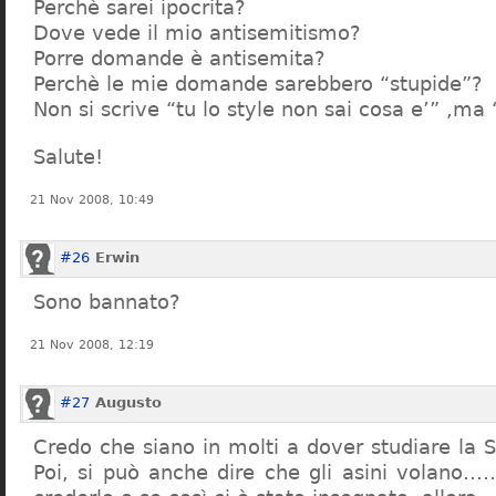
Perchè sarei ipocrita?
Dove vede il mio antisemitismo?
Porre domande è antisemita?
Perchè le mie domande sarebbero “stupide”?
Non si scrive “tu lo style non sai cosa e’” ,ma
Salute!
21 Nov 2008, 10:49
#26
Erwin
Sono bannato?
21 Nov 2008, 12:19
#27
Augusto
Credo che siano in molti a dover studiare la St
Poi, si può anche dire che gli asini volano…