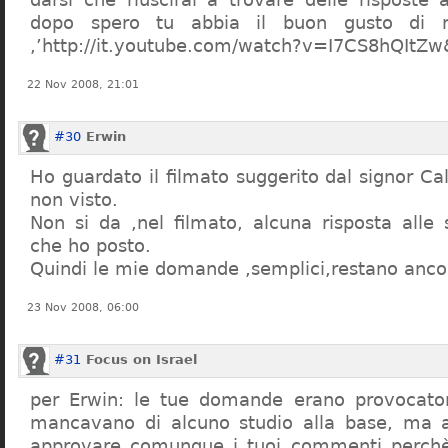
dopo spero tu abbia il buon gusto di n
,’http://it.youtube.com/watch?v=I7CS8hQIt
22 Nov 2008, 21:01
#30
Erwin
Ho guardato il filmato suggerito dal signor Ca
non visto.
Non si da ,nel filmato, alcuna risposta all
che ho posto.
Quindi le mie domande ,semplici,restano ancor
23 Nov 2008, 06:00
#31
Focus on Israel
per Erwin: le tue domande erano provocato
mancavano di alcuno studio alla base, ma 
approvare comunque i tuoi commenti perchè