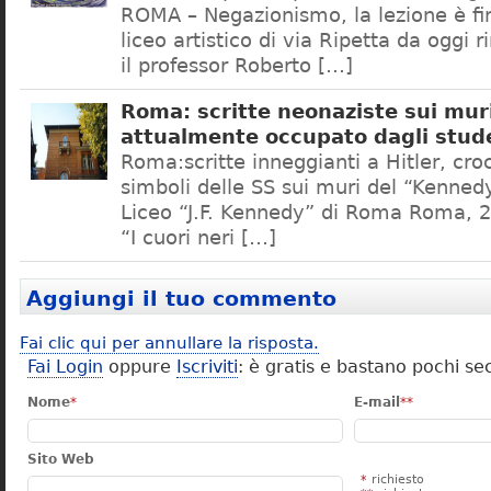
ROMA – Negazionismo, la lezione è fini
liceo artistico di via Ripetta da oggi 
il professor Roberto […]
Roma: scritte neonaziste sui muri
attualmente occupato dagli stud
Roma:scritte inneggianti a Hitler, croc
simboli delle SS sui muri del “Kennedy
Liceo “J.F. Kennedy” di Roma Roma, 2
“I cuori neri […]
Aggiungi il tuo commento
Fai clic qui per annullare la risposta.
Fai Login
oppure
Iscriviti
: è gratis e bastano pochi se
Nome
*
E-mail
**
Sito Web
*
richiesto