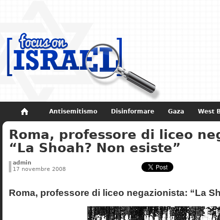
Antisemitismo
Disinformare
Gaza
West 
Roma, professore di liceo ne
Non dimenticare
Storia di Israele
“La Shoah? Non esiste”
admin
17 novembre 2008
Roma, professore di liceo negazionista: “La S