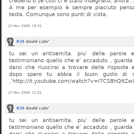
crederlo o se così ci è stato insegnato, allor
A me per esempio è sempre piaciuto pensa
testa. Comunque sono punti di vista.
22 Nov 2008, 19:52
#28
david calo’
tu sei un antisemita. piu’ delle parole e
testimoniano quello che e’ accaduto , guarda
darsi che riuscirai a trovare delle risposte
dopo spero tu abbia il buon gusto di n
,’http://it.youtube.com/watch?v=I7CS8hQIt
22 Nov 2008, 21:01
#29
david calo’
tu sei un antisemita. piu’ delle parole e
testimoniano quello che e’ accaduto , guarda
darsi che riuscirai a trovare delle risposte