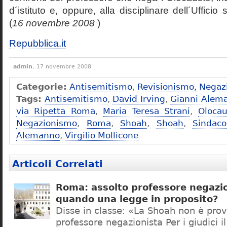
d´istituto e, oppure, alla disciplinare dell´Ufficio 
(
16 novembre 2008
)
Repubblica.it
admin
, 17 novembre 2008
Categorie:
Antisemitismo
,
Revisionismo, Negaz
Tags:
Antisemitismo
,
David Irving
,
Gianni Alem
via Ripetta Roma
,
Maria Teresa Strani
,
Olocau
Negazionismo
,
Roma
,
Shoah
,
Shoah
,
Sindac
Alemanno
,
Virgilio Mollicone
Articoli Correlati
Roma: assolto professore negazio
quando una legge in proposito?
Disse in classe: «La Shoah non è prov
professore negazionista Per i giudici i