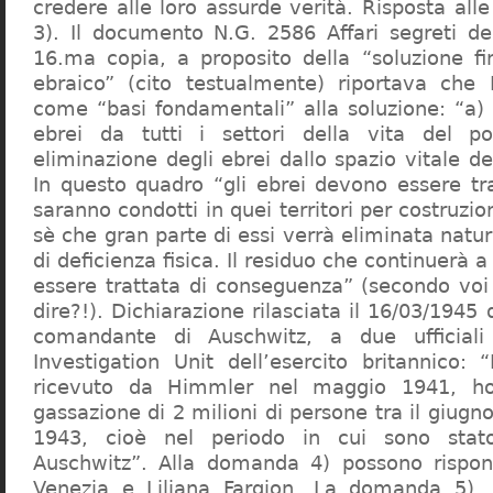
credere alle loro assurde verità. Risposta al
3). Il documento N.G. 2586 Affari segreti de
16.ma copia, a proposito della “soluzione f
ebraico” (cito testualmente) riportava che 
come “basi fondamentali” alla soluzione: “a) 
ebrei da tutti i settori della vita del p
eliminazione degli ebrei dallo spazio vitale d
In questo quadro “gli ebrei devono essere tra
saranno condotti in quei territori per costruzio
sè che gran parte di essi verrà eliminata nat
di deficienza fisica. Il residuo che continuerà 
essere trattata di conseguenza” (secondo vo
dire?!). Dichiarazione rilasciata il 16/03/1945
comandante di Auschwitz, a due ufficial
Investigation Unit dell’esercito britannico: 
ricevuto da Himmler nel maggio 1941, ho
gassazione di 2 milioni di persone tra il giugno
1943, cioè nel periodo in cui sono sta
Auschwitz”. Alla domanda 4) possono rispo
Venezia e Liliana Fargion. La domanda 5), 