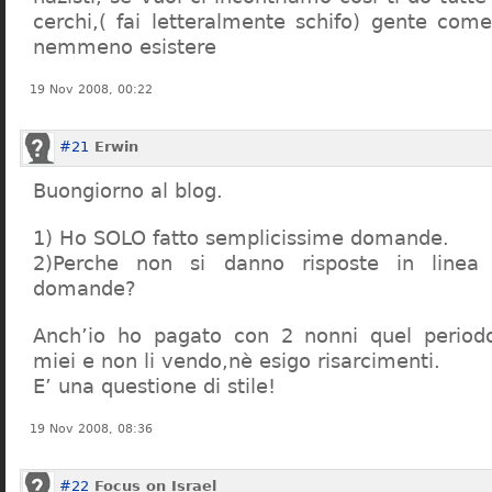
cerchi,( fai letteralmente schifo) gente co
nemmeno esistere
19 Nov 2008, 00:22
#21
Erwin
Buongiorno al blog.
1) Ho SOLO fatto semplicissime domande.
2)Perche non si danno risposte in linea 
domande?
Anch’io ho pagato con 2 nonni quel period
miei e non li vendo,nè esigo risarcimenti.
E’ una questione di stile!
19 Nov 2008, 08:36
#22
Focus on Israel