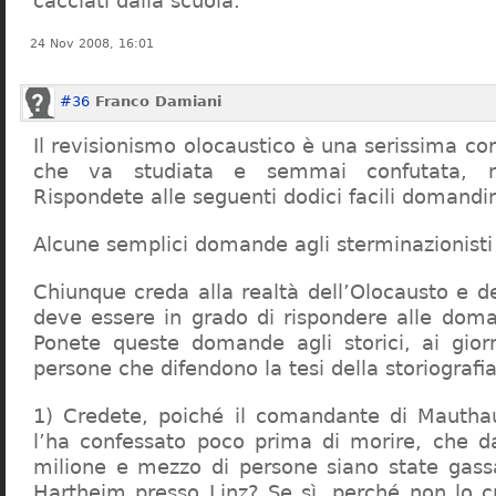
cacciati dalla scuola.
24 Nov 2008, 16:01
#36
Franco Damiani
Il revisionismo olocaustico è una serissima cor
che va studiata e semmai confutata, n
Rispondete alle seguenti dodici facili domandi
Alcune semplici domande agli sterminazionisti
Chiunque creda alla realtà dell’Olocausto e d
deve essere in grado di rispondere alle dom
Ponete queste domande agli storici, ai giorna
persone che difendono la tesi della storiografia 
1) Credete, poiché il comandante di Mauthau
l’ha confessato poco prima di morire, che d
milione e mezzo di persone siano state gassa
Hartheim presso Linz? Se sì, perché non lo 