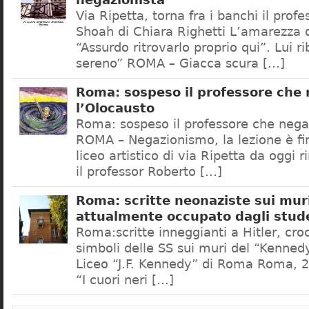
negazionista
Via Ripetta, torna fra i banchi il prof
Shoah di Chiara Righetti L’amarezza d
“Assurdo ritrovarlo proprio qui”. Lui r
sereno” ROMA – Giacca scura […]
Roma: sospeso il professore che
l’Olocausto
Roma: sospeso il professore che nega
ROMA – Negazionismo, la lezione è fini
liceo artistico di via Ripetta da oggi 
il professor Roberto […]
Roma: scritte neonaziste sui muri
attualmente occupato dagli stud
Roma:scritte inneggianti a Hitler, croc
simboli delle SS sui muri del “Kennedy
Liceo “J.F. Kennedy” di Roma Roma, 2
“I cuori neri […]