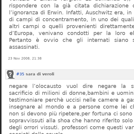
rispondere con la già citata dichiarazione 
l’ignoranza di Erwin. Infatti, Auschwitz era, in
di campi di concentramento, in uno dei quali 
altri campi o quelli provenienti direttamente
d’Europa, venivano condotti per la loro eli
Pertanto è ovvio che gli internati siano st
assassinati.
23 Nov 2008, 21:38
#35
sara di veroli
negare l’olocausto vuol dire negare la st
sacrificio di milioni di donne,bambini e uomi
testimoniare perchè uccisi nelle camere a ga
insegnare al mondo e a persone come lei ch
non si devono più ripetere,per fortuna ci sono
sopravvissuti alla shoa che hanno riferito so
degli orrori vissuti. professori come questi 