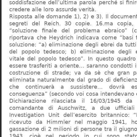
soddisfazione dell’ultima parola perché si finir
credere alle loro assurde verità.
Risposta alle domande 1), 2) e 3). Il documen
segreti del Reich. 30 copie. 16.ma copia, 
“soluzione finale del problema ebraico” (c
riportava che Heydrich indicava come “basi 
soluzione: “a) eliminazione degli ebrei da tutti 
del popolo tedesco; b) eliminazione degli e
vitale del popolo tedesco”. In questo quadro
essere trasferiti a oriente… saranno condotti in
costruzione di strade; va da sè che gran pa
eliminata naturalmente dal grado di deficienza
che continuerà a sussistere… dovrà ess
conseguenza” (secondo voi cosa intendevano d
Dichiarazione rilasciata il 16/03/1945 d
comandante di Auschwitz, a due ufficial
Investigation Unit dell’esercito britannico: 
ricevuto da Himmler nel maggio 1941, ho
gassazione di 2 milioni di persone tra il giugno
1943, cioè nel periodo in cui sono sta