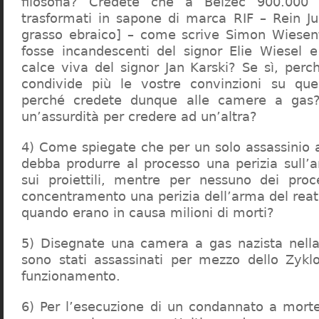
filosofia? Credete che a Belzec 900.000 
trasformati in sapone di marca RIF – Rein Ju
grasso ebraico] – come scrive Simon Wiesent
fosse incandescenti del signor Elie Wiesel 
calce viva del signor Jan Karski? Se sì, perc
condivide più le vostre convinzioni su que
perché credete dunque alle camere a gas?
un’assurdità per credere ad un’altra?
4) Come spiegate che per un solo assassinio a 
debba produrre al processo una perizia sull’
sui proiettili, mentre per nessuno dei proc
concentramento una perizia dell’arma del reat
quando erano in causa milioni di morti?
5) Disegnate una camera a gas nazista nella
sono stati assassinati per mezzo dello Zykl
funzionamento.
6) Per l’esecuzione di un condannato a mort