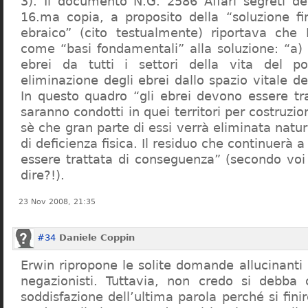
3). Il documento N.G. 2586 Affari segreti de
16.ma copia, a proposito della “soluzione f
ebraico” (cito testualmente) riportava che 
come “basi fondamentali” alla soluzione: “a) 
ebrei da tutti i settori della vita del p
eliminazione degli ebrei dallo spazio vitale d
In questo quadro “gli ebrei devono essere tra
saranno condotti in quei territori per costruzio
sè che gran parte di essi verrà eliminata nat
di deficienza fisica. Il residuo che continuerà 
essere trattata di conseguenza” (secondo vo
dire?!).
23 Nov 2008, 21:35
#34
Daniele Coppin
Erwin ripropone le solite domande allucinanti
negazionisti. Tuttavia, non credo si debba 
soddisfazione dell’ultima parola perché si finir