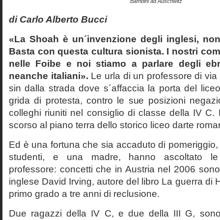
Bambini ad Auschwitz
di Carlo Alberto Bucci
«La Shoah è un´invenzione degli inglesi, non
Basta con questa cultura sionista. I nostri com
nelle Foibe e noi stiamo a parlare degli eb
neanche italiani».
Le urla di un professore di via
sin dalla strada dove s´affaccia la porta del liceo 
grida di protesta, contro le sue posizioni negazi
colleghi riuniti nel consiglio di classe della IV 
scorso al piano terra dello storico liceo darte roma
Ed è una fortuna che sia accaduto di pomeriggio, 
studenti, e una madre, hanno ascoltato le f
professore: concetti che in Austria nel 2006 sono 
inglese David Irving, autore del libro La guerra di H
primo grado a tre anni di reclusione.
Due ragazzi della IV C, e due della III G, son