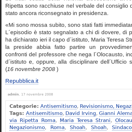
Ripetta sono racchiuse nel verbale del consiglio 
stato ancora riconsegnato in presidenza.
«Mi sono mossa subito, sono stati fatti immediatam
L´episodio è stato segnalato a chi di dovere, di 
ha dichiarato ieri il capo d´istituto, Maria Teresa S
la preside abbia fatto partire un provvedime
confronti del professore che nega l´Olocausto, ind
d´istituto e, oppure, alla disciplinare dell´Ufficio 
(
16 novembre 2008
)
Repubblica.it
admin
, 17 novembre 2008
Categorie:
Antisemitismo
,
Revisionismo, Negaz
Tags:
Antisemitismo
,
David Irving
,
Gianni Alem
via Ripetta Roma
,
Maria Teresa Strani
,
Olocau
Negazionismo
,
Roma
,
Shoah
,
Shoah
,
Sindac