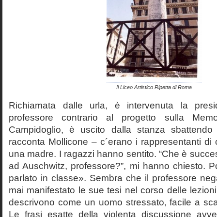
Il Liceo Artistico Ripetta di Roma
Richiamata dalle urla, è intervenuta la pres
professore contrario al progetto sulla Mem
Campidoglio, è uscito dalla stanza sbattendo 
racconta Mollicone – c´erano i rappresentanti di c
una madre. I ragazzi hanno sentito. “Che è succes
ad Auschwitz, professore?”, mi hanno chiesto. 
parlato in classe». Sembra che il professore neg
mai manifestato le sue tesi nel corso delle lezion
descrivono come un uomo stressato, facile a scat
Le frasi esatte della violenta discussione avv