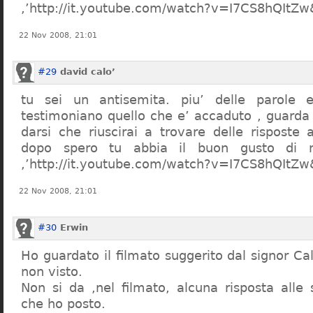
,’http://it.youtube.com/watch?v=I7CS8hQIt
22 Nov 2008, 21:01
#29
david calo’
tu sei un antisemita. piu’ delle parole e
testimoniano quello che e’ accaduto , guarda
darsi che riuscirai a trovare delle risposte
dopo spero tu abbia il buon gusto di n
,’http://it.youtube.com/watch?v=I7CS8hQIt
22 Nov 2008, 21:01
#30
Erwin
Ho guardato il filmato suggerito dal signor Ca
non visto.
Non si da ,nel filmato, alcuna risposta all
che ho posto.