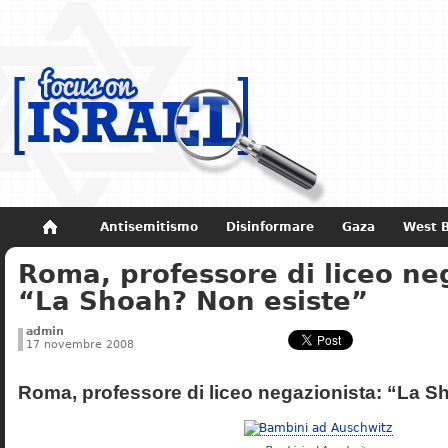
Antisemitismo
Disinformare
Gaza
West 
Roma, professore di liceo ne
Non dimenticare
Storia di Israele
“La Shoah? Non esiste”
admin
17 novembre 2008
Roma, professore di liceo negazionista: “La S