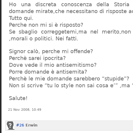
Ho una discreta conoscenza della Storia 
domande mirate,che necessitano di risposte a
Tutto qui.
Perche non mi si è risposto?
Se sbaglio correggetemi,ma nel merito,non c
,morali o politici. Nei fatti.
Signor calò, perche mi offende?
Perchè sarei ipocrita?
Dove vede il mio antisemitismo?
Porre domande è antisemita?
Perchè le mie domande sarebbero “stupide”?
Non si scrive “tu lo style non sai cosa e’” ,ma
Salute!
21 Nov 2008, 10:49
#26
Erwin