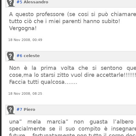
#5
Alessandro
A questo professore (se cosi si può chiamare)
tutto ciò che i miei parenti hanno subito!
Vergogna!
18 Nov 2008, 00:49
#6
celeste
Non è la prima volta che si sentono que
cose,ma lo starsi zitto vuol dire accettarle!!!!!
Faccia tutti qualcosa…….
18 Nov 2008, 08:25
#7
Piero
una” mela marcia” non guasta l’alber
specialmente se il suo compito è insegnare
future… fortunatamente non tutto il corpo doc