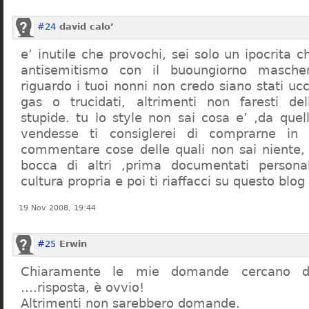
#24
david calo’
e’ inutile che provochi, sei solo un ipocrita 
antisemitismo con il buoungiorno masche
riguardo i tuoi nonni non credo siano stati uc
gas o trucidati, altrimenti non faresti d
stupide. tu lo style non sai cosa e’ ,da quel
vendesse ti consiglerei di comprarne in
commentare cose delle quali non sai niente,
bocca di altri ,prima documentati persona
cultura propria e poi ti riaffacci su questo blog
19 Nov 2008, 19:44
#25
Erwin
Chiaramente le mie domande cercano d
….risposta, è ovvio!
Altrimenti non sarebbero domande.