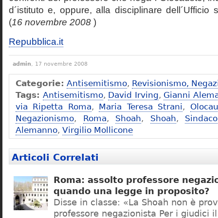
d´istituto e, oppure, alla disciplinare dell´Ufficio 
(
16 novembre 2008
)
Repubblica.it
admin
, 17 novembre 2008
Categorie:
Antisemitismo
,
Revisionismo, Negaz
Tags:
Antisemitismo
,
David Irving
,
Gianni Alem
via Ripetta Roma
,
Maria Teresa Strani
,
Olocau
Negazionismo
,
Roma
,
Shoah
,
Shoah
,
Sindac
Alemanno
,
Virgilio Mollicone
Articoli Correlati
Roma: assolto professore negazio
quando una legge in proposito?
Disse in classe: «La Shoah non è prov
professore negazionista Per i giudici i