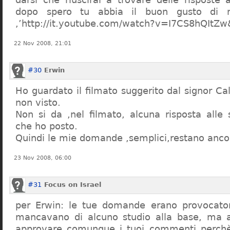
dopo spero tu abbia il buon gusto di n
,’http://it.youtube.com/watch?v=I7CS8hQIt
22 Nov 2008, 21:01
#30
Erwin
Ho guardato il filmato suggerito dal signor Ca
non visto.
Non si da ,nel filmato, alcuna risposta all
che ho posto.
Quindi le mie domande ,semplici,restano ancor
23 Nov 2008, 06:00
#31
Focus on Israel
per Erwin: le tue domande erano provocato
mancavano di alcuno studio alla base, ma 
approvare comunque i tuoi commenti perchè