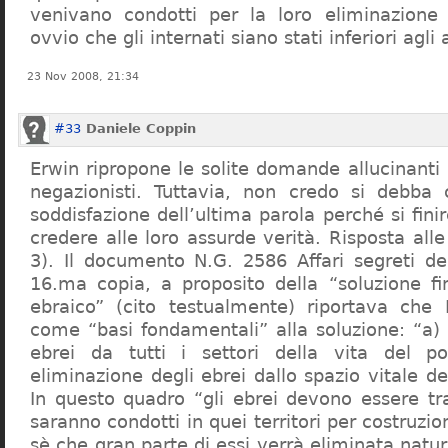
venivano condotti per la loro eliminazione 
ovvio che gli internati siano stati inferiori agli 
23 Nov 2008, 21:34
#33
Daniele Coppin
Erwin ripropone le solite domande allucinanti
negazionisti. Tuttavia, non credo si debba 
soddisfazione dell’ultima parola perché si finir
credere alle loro assurde verità. Risposta al
3). Il documento N.G. 2586 Affari segreti de
16.ma copia, a proposito della “soluzione f
ebraico” (cito testualmente) riportava che 
come “basi fondamentali” alla soluzione: “a) 
ebrei da tutti i settori della vita del p
eliminazione degli ebrei dallo spazio vitale d
In questo quadro “gli ebrei devono essere tra
saranno condotti in quei territori per costruzio
sè che gran parte di essi verrà eliminata nat