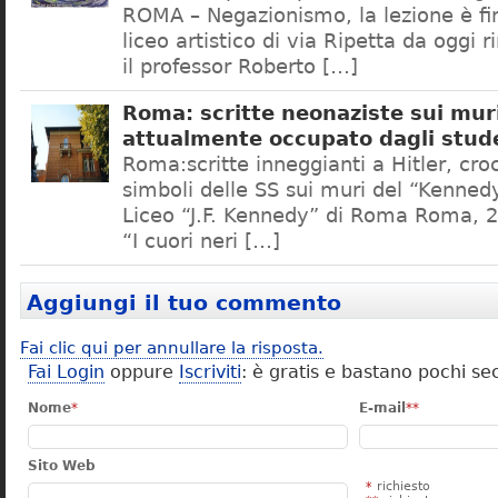
ROMA – Negazionismo, la lezione è fini
liceo artistico di via Ripetta da oggi 
il professor Roberto […]
Roma: scritte neonaziste sui muri
attualmente occupato dagli stud
Roma:scritte inneggianti a Hitler, croc
simboli delle SS sui muri del “Kennedy
Liceo “J.F. Kennedy” di Roma Roma, 2
“I cuori neri […]
Aggiungi il tuo commento
Fai clic qui per annullare la risposta.
Fai Login
oppure
Iscriviti
: è gratis e bastano pochi se
Nome
*
E-mail
**
Sito Web
*
richiesto