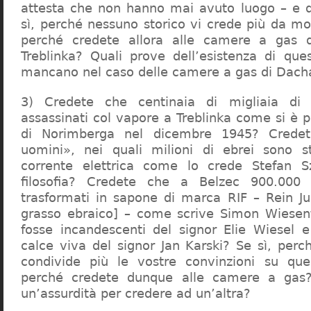
attesta che non hanno mai avuto luogo – e 
sì, perché nessuno storico vi crede più da m
perché credete allora alle camere a gas 
Treblinka? Quali prove dell’esistenza di qu
mancano nel caso delle camere a gas di Dac
3) Credete che centinaia di migliaia di 
assassinati col vapore a Treblinka come si è 
di Norimberga nel dicembre 1945? Credet
uomini», nei quali milioni di ebrei sono st
corrente elettrica come lo crede Stefan S
filosofia? Credete che a Belzec 900.000 
trasformati in sapone di marca RIF – Rein Ju
grasso ebraico] – come scrive Simon Wiesent
fosse incandescenti del signor Elie Wiesel 
calce viva del signor Jan Karski? Se sì, perc
condivide più le vostre convinzioni su que
perché credete dunque alle camere a gas?
un’assurdità per credere ad un’altra?