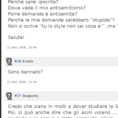
Perchè sarei ipocrita?
Dove vede il mio antisemitismo?
Porre domande è antisemita?
Perchè le mie domande sarebbero “stupide”?
Non si scrive “tu lo style non sai cosa e’” ,ma
Salute!
21 Nov 2008, 10:49
#26
Erwin
Sono bannato?
21 Nov 2008, 12:19
#27
Augusto
Credo che siano in molti a dover studiare la St
Poi, si può anche dire che gli asini volano…