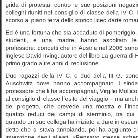
grida di protesta, contro le sue posizioni negazi
colleghi riuniti nel consiglio di classe della IV 
scorso al piano terra dello storico liceo darte roma
Ed è una fortuna che sia accaduto di pomeriggio, 
studenti, e una madre, hanno ascoltato le f
professore: concetti che in Austria nel 2006 sono 
inglese David Irving, autore del libro La guerra di H
primo grado a tre anni di reclusione.
Due ragazzi della IV C, e due della III G, son
Auschwitz dove hanno accompagnato il sinda
professore che li ha accompagnati, Virgilio Mollico
al consiglio di classe l´esito del viaggio – ma anch
del progetto, che prevede una mostra e l´inc
quattro reduci dei campi di sterminio, tra cu
quando un suo collega ha iniziato a dare in esca
detto che si stava annoiando, poi ha aggiunto c
invenzione degli alleati. «Pensavo stesse sch