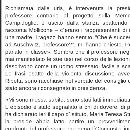
Richiamata dalle urla, è intervenuta la pres
professore contrario al progetto sulla Mem
Campidoglio, è uscito dalla stanza sbattendo 
racconta Mollicone – c´erano i rappresentanti di c
una madre. I ragazzi hanno sentito. “Che è succes
ad Auschwitz, professore?”, mi hanno chiesto. 
parlato in classe». Sembra che il professore neg
mai manifestato le sue tesi nel corso delle lezion
descrivono come un uomo stressato, facile a scat
Le frasi esatte della violenta discussione avv
Ripetta sono racchiuse nel verbale del consiglio 
stato ancora riconsegnato in presidenza.
«Mi sono mossa subito, sono stati fatti immediatam
L´episodio è stato segnalato a chi di dovere, di 
ha dichiarato ieri il capo d´istituto, Maria Teresa S
la preside abbia fatto partire un provvedime
confronti del professore che nega l´Olocausto, ind