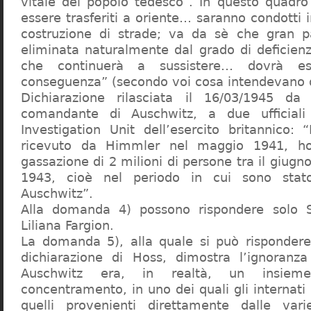
vitale del popolo tedesco”. In questo quadro
essere trasferiti a oriente… saranno condotti in
costruzione di strade; va da sè che gran pa
eliminata naturalmente dal grado di deficienza
che continuerà a sussistere… dovrà ess
conseguenza” (secondo voi cosa intendevano d
Dichiarazione rilasciata il 16/03/1945 d
comandante di Auschwitz, a due ufficial
Investigation Unit dell’esercito britannico: 
ricevuto da Himmler nel maggio 1941, ho
gassazione di 2 milioni di persone tra il giugno
1943, cioè nel periodo in cui sono sta
Auschwitz”.
Alla domanda 4) possono rispondere solo 
Liliana Fargion.
La domanda 5), alla quale si può rispondere
dichiarazione di Hoss, dimostra l’ignoranza 
Auschwitz era, in realtà, un insie
concentramento, in uno dei quali gli internati 
quelli provenienti direttamente dalle vari