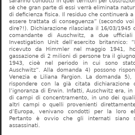
saranno condotti in quei territori per costruzio
sè che gran parte di essi verrà eliminata nat
di deficienza fisica. Il residuo che continuerà 
essere trattata di conseguenza” (secondo vo
dire?!). Dichiarazione rilasciata il 16/03/1945
comandante di Auschwitz, a due ufficial
Investigation Unit dell’esercito britannico: 
ricevuto da Himmler nel maggio 1941, ho
gassazione di 2 milioni di persone tra il giugno
1943, cioè nel periodo in cui sono sta
Auschwitz”. Alla domanda 4) possono rispo
Venezia e Liliana Fargion. La domanda 5), 
rispondere con la già citata dichiarazione 
l’ignoranza di Erwin. Infatti, Auschwitz era, in
di campi di concentramento, in uno dei quali 
altri campi o quelli provenienti direttamente
d’Europa, venivano condotti per la loro eli
Pertanto è ovvio che gli internati siano st
assassinati.