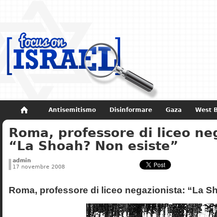
Antisemitismo
Disinformare
Gaza
West 
Roma, professore di liceo ne
Non dimenticare
Storia di Israele
“La Shoah? Non esiste”
admin
17 novembre 2008
Roma, professore di liceo negazionista: “La S