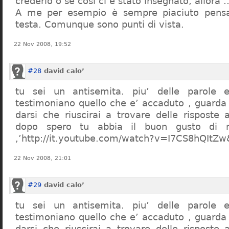
crederlo o se così ci è stato insegnato, allor
A me per esempio è sempre piaciuto pensa
testa. Comunque sono punti di vista.
22 Nov 2008, 19:52
#28
david calo’
tu sei un antisemita. piu’ delle parole e
testimoniano quello che e’ accaduto , guarda
darsi che riuscirai a trovare delle risposte
dopo spero tu abbia il buon gusto di n
,’http://it.youtube.com/watch?v=I7CS8hQIt
22 Nov 2008, 21:01
#29
david calo’
tu sei un antisemita. piu’ delle parole e
testimoniano quello che e’ accaduto , guarda
darsi che riuscirai a trovare delle risposte