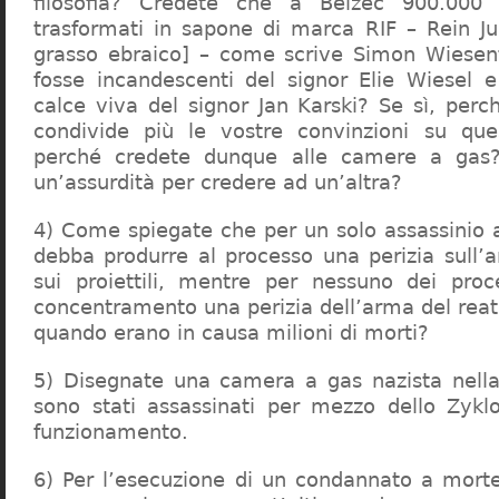
filosofia? Credete che a Belzec 900.000 
trasformati in sapone di marca RIF – Rein Ju
grasso ebraico] – come scrive Simon Wiesent
fosse incandescenti del signor Elie Wiesel 
calce viva del signor Jan Karski? Se sì, perc
condivide più le vostre convinzioni su que
perché credete dunque alle camere a gas?
un’assurdità per credere ad un’altra?
4) Come spiegate che per un solo assassinio a 
debba produrre al processo una perizia sull’
sui proiettili, mentre per nessuno dei proc
concentramento una perizia dell’arma del reat
quando erano in causa milioni di morti?
5) Disegnate una camera a gas nazista nella
sono stati assassinati per mezzo dello Zykl
funzionamento.
6) Per l’esecuzione di un condannato a mort