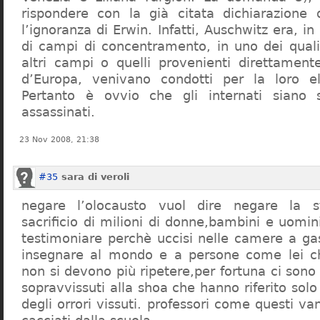
rispondere con la già citata dichiarazione 
l’ignoranza di Erwin. Infatti, Auschwitz era, in
di campi di concentramento, in uno dei quali 
altri campi o quelli provenienti direttamente
d’Europa, venivano condotti per la loro eli
Pertanto è ovvio che gli internati siano st
assassinati.
23 Nov 2008, 21:38
#35
sara di veroli
negare l’olocausto vuol dire negare la st
sacrificio di milioni di donne,bambini e uomi
testimoniare perchè uccisi nelle camere a ga
insegnare al mondo e a persone come lei ch
non si devono più ripetere,per fortuna ci sono
sopravvissuti alla shoa che hanno riferito so
degli orrori vissuti. professori come questi 