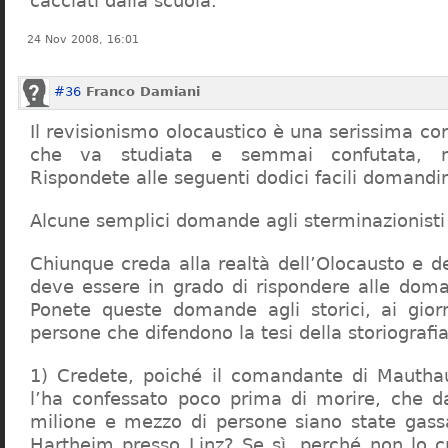
cacciati dalla scuola.
24 Nov 2008, 16:01
#36
Franco Damiani
Il revisionismo olocaustico è una serissima cor
che va studiata e semmai confutata, n
Rispondete alle seguenti dodici facili domandi
Alcune semplici domande agli sterminazionisti
Chiunque creda alla realtà dell’Olocausto e d
deve essere in grado di rispondere alle dom
Ponete queste domande agli storici, ai giorna
persone che difendono la tesi della storiografia 
1) Credete, poiché il comandante di Mauthau
l’ha confessato poco prima di morire, che d
milione e mezzo di persone siano state gassa
Hartheim presso Linz? Se sì, perché non lo 