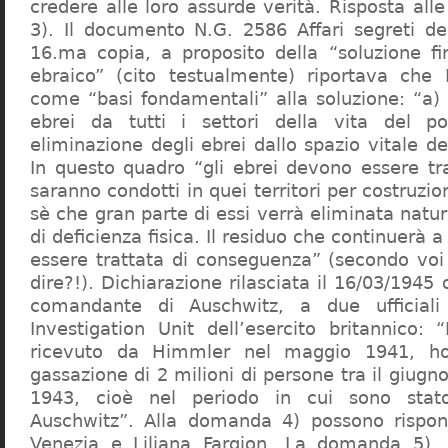
credere alle loro assurde verità. Risposta al
3). Il documento N.G. 2586 Affari segreti de
16.ma copia, a proposito della “soluzione f
ebraico” (cito testualmente) riportava che 
come “basi fondamentali” alla soluzione: “a) 
ebrei da tutti i settori della vita del p
eliminazione degli ebrei dallo spazio vitale d
In questo quadro “gli ebrei devono essere tra
saranno condotti in quei territori per costruzio
sè che gran parte di essi verrà eliminata nat
di deficienza fisica. Il residuo che continuerà 
essere trattata di conseguenza” (secondo vo
dire?!). Dichiarazione rilasciata il 16/03/1945
comandante di Auschwitz, a due ufficial
Investigation Unit dell’esercito britannico: 
ricevuto da Himmler nel maggio 1941, ho
gassazione di 2 milioni di persone tra il giugno
1943, cioè nel periodo in cui sono sta
Auschwitz”. Alla domanda 4) possono rispo
Venezia e Liliana Fargion. La domanda 5), 