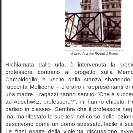
Il Liceo Artistico Ripetta di Roma
Richiamata dalle urla, è intervenuta la pres
professore contrario al progetto sulla Mem
Campidoglio, è uscito dalla stanza sbattendo 
racconta Mollicone – c´erano i rappresentanti di c
una madre. I ragazzi hanno sentito. “Che è succes
ad Auschwitz, professore?”, mi hanno chiesto. 
parlato in classe». Sembra che il professore neg
mai manifestato le sue tesi nel corso delle lezion
descrivono come un uomo stressato, facile a scat
Le frasi esatte della violenta discussione avv