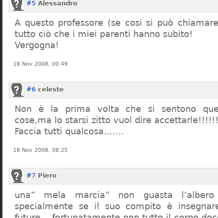
#5
Alessandro
A questo professore (se cosi si può chiamare)
tutto ciò che i miei parenti hanno subito!
Vergogna!
18 Nov 2008, 00:49
#6
celeste
Non è la prima volta che si sentono que
cose,ma lo starsi zitto vuol dire accettarle!!!!!
Faccia tutti qualcosa…….
18 Nov 2008, 08:25
#7
Piero
una” mela marcia” non guasta l’alber
specialmente se il suo compito è insegnare
future… fortunatamente non tutto il corpo doc