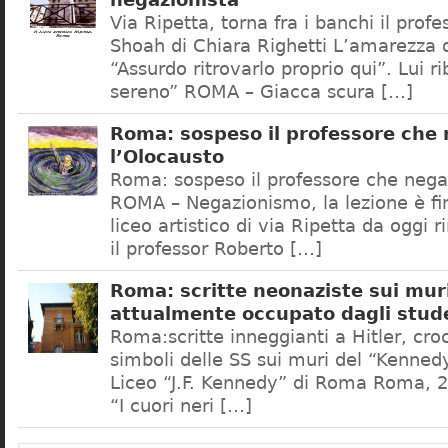
negazionista
Via Ripetta, torna fra i banchi il prof
Shoah di Chiara Righetti L’amarezza d
“Assurdo ritrovarlo proprio qui”. Lui r
sereno” ROMA – Giacca scura […]
Roma: sospeso il professore che
l’Olocausto
Roma: sospeso il professore che nega
ROMA – Negazionismo, la lezione è fini
liceo artistico di via Ripetta da oggi 
il professor Roberto […]
Roma: scritte neonaziste sui muri
attualmente occupato dagli stud
Roma:scritte inneggianti a Hitler, croc
simboli delle SS sui muri del “Kennedy
Liceo “J.F. Kennedy” di Roma Roma, 2
“I cuori neri […]