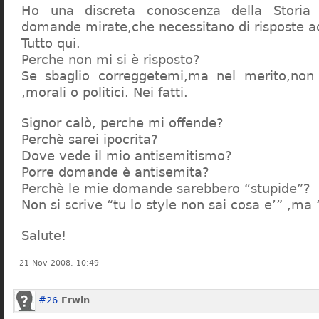
Ho una discreta conoscenza della Storia 
domande mirate,che necessitano di risposte a
Tutto qui.
Perche non mi si è risposto?
Se sbaglio correggetemi,ma nel merito,non c
,morali o politici. Nei fatti.
Signor calò, perche mi offende?
Perchè sarei ipocrita?
Dove vede il mio antisemitismo?
Porre domande è antisemita?
Perchè le mie domande sarebbero “stupide”?
Non si scrive “tu lo style non sai cosa e’” ,ma
Salute!
21 Nov 2008, 10:49
#26
Erwin