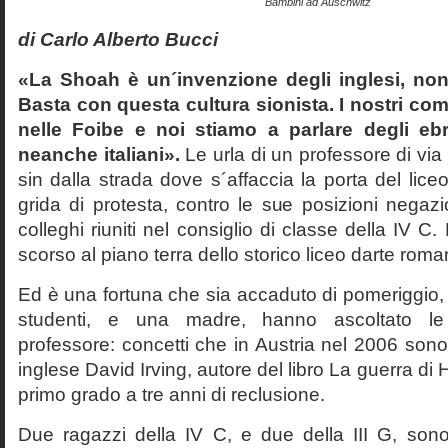
Bambini ad Auschwitz
di Carlo Alberto Bucci
«La Shoah è un´invenzione degli inglesi, non
Basta con questa cultura sionista. I nostri com
nelle Foibe e noi stiamo a parlare degli eb
neanche italiani».
Le urla di un professore di via
sin dalla strada dove s´affaccia la porta del liceo 
grida di protesta, contro le sue posizioni negazi
colleghi riuniti nel consiglio di classe della IV 
scorso al piano terra dello storico liceo darte roma
Ed è una fortuna che sia accaduto di pomeriggio, 
studenti, e una madre, hanno ascoltato le f
professore: concetti che in Austria nel 2006 sono 
inglese David Irving, autore del libro La guerra di H
primo grado a tre anni di reclusione.
Due ragazzi della IV C, e due della III G, son