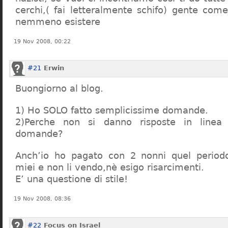
cerchi,( fai letteralmente schifo) gente co
nemmeno esistere
19 Nov 2008, 00:22
#21
Erwin
Buongiorno al blog.
1) Ho SOLO fatto semplicissime domande.
2)Perche non si danno risposte in linea 
domande?
Anch’io ho pagato con 2 nonni quel period
miei e non li vendo,nè esigo risarcimenti.
E’ una questione di stile!
19 Nov 2008, 08:36
#22
Focus on Israel