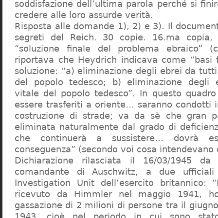
soddisfazione dell’ultima parola perché si finir
credere alle loro assurde verità.
Risposta alle domande 1), 2) e 3). Il documen
segreti del Reich. 30 copie. 16.ma copia, 
“soluzione finale del problema ebraico” (c
riportava che Heydrich indicava come “basi 
soluzione: “a) eliminazione degli ebrei da tutti 
del popolo tedesco; b) eliminazione degli e
vitale del popolo tedesco”. In questo quadro
essere trasferiti a oriente… saranno condotti in
costruzione di strade; va da sè che gran pa
eliminata naturalmente dal grado di deficienza
che continuerà a sussistere… dovrà ess
conseguenza” (secondo voi cosa intendevano d
Dichiarazione rilasciata il 16/03/1945 d
comandante di Auschwitz, a due ufficial
Investigation Unit dell’esercito britannico: 
ricevuto da Himmler nel maggio 1941, ho
gassazione di 2 milioni di persone tra il giugno
1943, cioè nel periodo in cui sono sta