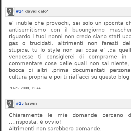
#24
david calo’
e’ inutile che provochi, sei solo un ipocrita 
antisemitismo con il buoungiorno masche
riguardo i tuoi nonni non credo siano stati uc
gas o trucidati, altrimenti non faresti d
stupide. tu lo style non sai cosa e’ ,da quel
vendesse ti consiglerei di comprarne in
commentare cose delle quali non sai niente,
bocca di altri ,prima documentati persona
cultura propria e poi ti riaffacci su questo blog
19 Nov 2008, 19:44
#25
Erwin
Chiaramente le mie domande cercano d
….risposta, è ovvio!
Altrimenti non sarebbero domande.