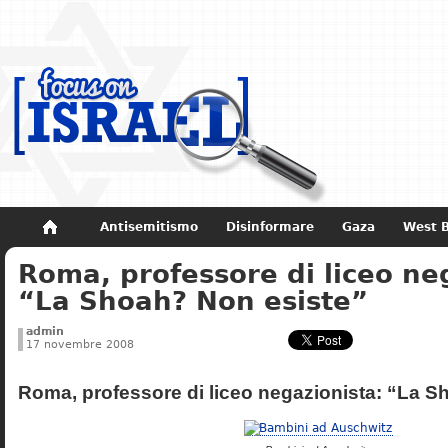
Antisemitismo
Disinformare
Gaza
West 
Roma, professore di liceo ne
Non dimenticare
Storia di Israele
“La Shoah? Non esiste”
admin
17 novembre 2008
Roma, professore di liceo negazionista: “La S