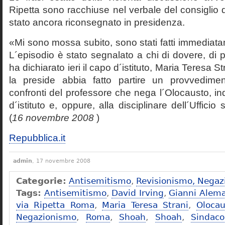
Ripetta sono racchiuse nel verbale del consiglio 
stato ancora riconsegnato in presidenza.
«Mi sono mossa subito, sono stati fatti immediatam
L´episodio è stato segnalato a chi di dovere, di 
ha dichiarato ieri il capo d´istituto, Maria Teresa S
la preside abbia fatto partire un provvedime
confronti del professore che nega l´Olocausto, ind
d´istituto e, oppure, alla disciplinare dell´Ufficio 
(
16 novembre 2008
)
Repubblica.it
admin
, 17 novembre 2008
Categorie:
Antisemitismo
,
Revisionismo, Negaz
Tags:
Antisemitismo
,
David Irving
,
Gianni Alem
via Ripetta Roma
,
Maria Teresa Strani
,
Olocau
Negazionismo
,
Roma
,
Shoah
,
Shoah
,
Sindac