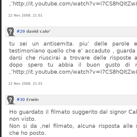
,’http://it.youtube.com/watch?v=I7CS8hQIt
22 Nov 2008, 21:01
#29
david calo’
tu sei un antisemita. piu’ delle parole e
testimoniano quello che e’ accaduto , guarda
darsi che riuscirai a trovare delle risposte
dopo spero tu abbia il buon gusto di n
,’http://it.youtube.com/watch?v=I7CS8hQIt
22 Nov 2008, 21:01
#30
Erwin
Ho guardato il filmato suggerito dal signor Ca
non visto.
Non si da ,nel filmato, alcuna risposta all
che ho posto.