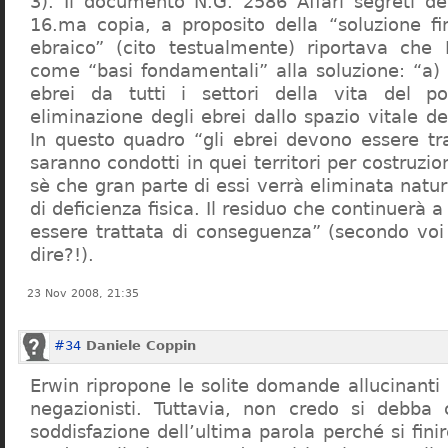
3). Il documento N.G. 2586 Affari segreti de
16.ma copia, a proposito della “soluzione f
ebraico” (cito testualmente) riportava che 
come “basi fondamentali” alla soluzione: “a) 
ebrei da tutti i settori della vita del p
eliminazione degli ebrei dallo spazio vitale d
In questo quadro “gli ebrei devono essere tra
saranno condotti in quei territori per costruzio
sè che gran parte di essi verrà eliminata nat
di deficienza fisica. Il residuo che continuerà 
essere trattata di conseguenza” (secondo vo
dire?!).
23 Nov 2008, 21:35
#34
Daniele Coppin
Erwin ripropone le solite domande allucinanti
negazionisti. Tuttavia, non credo si debba 
soddisfazione dell’ultima parola perché si finir