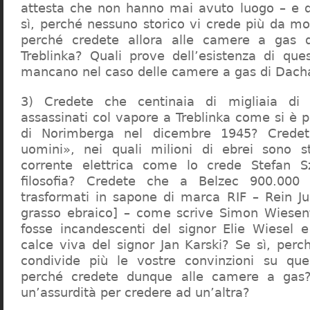
attesta che non hanno mai avuto luogo – e 
sì, perché nessuno storico vi crede più da m
perché credete allora alle camere a gas 
Treblinka? Quali prove dell’esistenza di qu
mancano nel caso delle camere a gas di Dac
3) Credete che centinaia di migliaia di 
assassinati col vapore a Treblinka come si è 
di Norimberga nel dicembre 1945? Credet
uomini», nei quali milioni di ebrei sono st
corrente elettrica come lo crede Stefan S
filosofia? Credete che a Belzec 900.000 
trasformati in sapone di marca RIF – Rein Ju
grasso ebraico] – come scrive Simon Wiesent
fosse incandescenti del signor Elie Wiesel 
calce viva del signor Jan Karski? Se sì, perc
condivide più le vostre convinzioni su que
perché credete dunque alle camere a gas?
un’assurdità per credere ad un’altra?