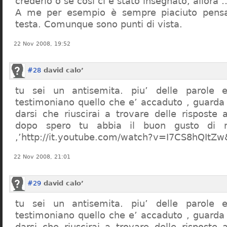
crederlo o se così ci è stato insegnato, allor
A me per esempio è sempre piaciuto pensa
testa. Comunque sono punti di vista.
22 Nov 2008, 19:52
#28
david calo’
tu sei un antisemita. piu’ delle parole e
testimoniano quello che e’ accaduto , guarda
darsi che riuscirai a trovare delle risposte
dopo spero tu abbia il buon gusto di n
,’http://it.youtube.com/watch?v=I7CS8hQIt
22 Nov 2008, 21:01
#29
david calo’
tu sei un antisemita. piu’ delle parole e
testimoniano quello che e’ accaduto , guarda
darsi che riuscirai a trovare delle risposte