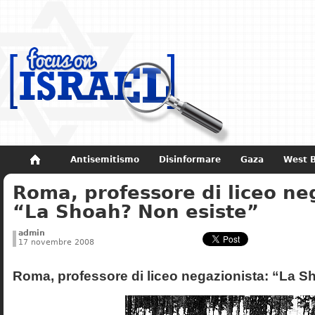
Antisemitismo
Disinformare
Gaza
West 
Roma, professore di liceo ne
Non dimenticare
Storia di Israele
“La Shoah? Non esiste”
admin
17 novembre 2008
Roma, professore di liceo negazionista: “La S