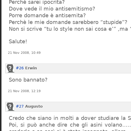
Perchè sarei ipocrita?
Dove vede il mio antisemitismo?
Porre domande è antisemita?
Perchè le mie domande sarebbero “stupide”?
Non si scrive “tu lo style non sai cosa e’” ,ma
Salute!
21 Nov 2008, 10:49
#26
Erwin
Sono bannato?
21 Nov 2008, 12:19
#27
Augusto
Credo che siano in molti a dover studiare la St
Poi, si può anche dire che gli asini volano…