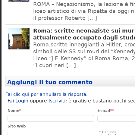
ROMA – Negazionismo, la lezione è fini
liceo artistico di via Ripetta da oggi 
il professor Roberto […]
Roma: scritte neonaziste sui muri
attualmente occupato dagli stud
Roma:scritte inneggianti a Hitler, croc
simboli delle SS sui muri del “Kennedy
Liceo “J.F. Kennedy” di Roma Roma, 2
“I cuori neri […]
Aggiungi il tuo commento
Fai clic qui per annullare la risposta.
Fai Login
oppure
Iscriviti
: è gratis e bastano pochi se
Nome
*
E-mail
**
Sito Web
*
richiesto