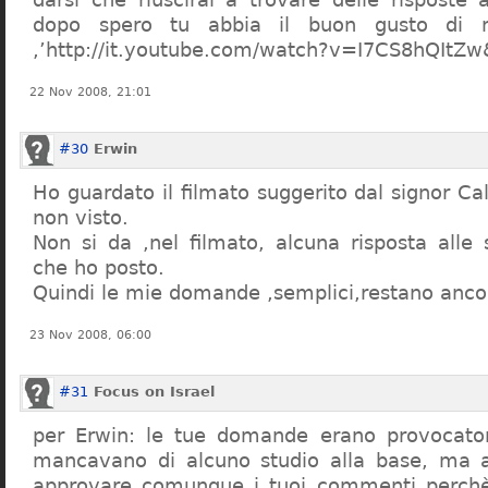
dopo spero tu abbia il buon gusto di n
,’http://it.youtube.com/watch?v=I7CS8hQIt
22 Nov 2008, 21:01
#30
Erwin
Ho guardato il filmato suggerito dal signor Ca
non visto.
Non si da ,nel filmato, alcuna risposta all
che ho posto.
Quindi le mie domande ,semplici,restano ancor
23 Nov 2008, 06:00
#31
Focus on Israel
per Erwin: le tue domande erano provocato
mancavano di alcuno studio alla base, ma 
approvare comunque i tuoi commenti perchè