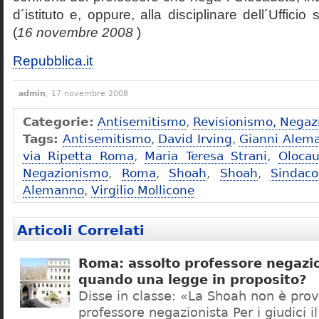
d´istituto e, oppure, alla disciplinare dell´Ufficio 
(
16 novembre 2008
)
Repubblica.it
admin
, 17 novembre 2008
Categorie:
Antisemitismo
,
Revisionismo, Negaz
Tags:
Antisemitismo
,
David Irving
,
Gianni Alem
via Ripetta Roma
,
Maria Teresa Strani
,
Olocau
Negazionismo
,
Roma
,
Shoah
,
Shoah
,
Sindac
Alemanno
,
Virgilio Mollicone
Articoli Correlati
Roma: assolto professore negazio
quando una legge in proposito?
Disse in classe: «La Shoah non è prov
professore negazionista Per i giudici i