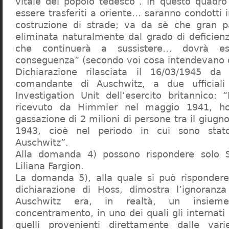
vitale del popolo tedesco”. In questo quadro
essere trasferiti a oriente… saranno condotti in
costruzione di strade; va da sè che gran pa
eliminata naturalmente dal grado di deficienza
che continuerà a sussistere… dovrà ess
conseguenza” (secondo voi cosa intendevano d
Dichiarazione rilasciata il 16/03/1945 d
comandante di Auschwitz, a due ufficial
Investigation Unit dell’esercito britannico: 
ricevuto da Himmler nel maggio 1941, ho
gassazione di 2 milioni di persone tra il giugno
1943, cioè nel periodo in cui sono sta
Auschwitz”.
Alla domanda 4) possono rispondere solo 
Liliana Fargion.
La domanda 5), alla quale si può rispondere
dichiarazione di Hoss, dimostra l’ignoranza 
Auschwitz era, in realtà, un insie
concentramento, in uno dei quali gli internati 
quelli provenienti direttamente dalle vari