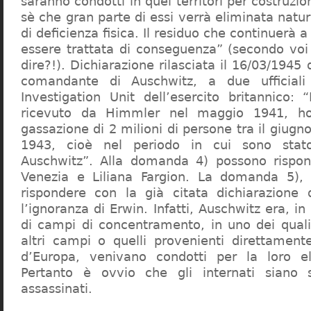
saranno condotti in quei territori per costruzio
sè che gran parte di essi verrà eliminata nat
di deficienza fisica. Il residuo che continuerà 
essere trattata di conseguenza” (secondo vo
dire?!). Dichiarazione rilasciata il 16/03/1945
comandante di Auschwitz, a due ufficial
Investigation Unit dell’esercito britannico: 
ricevuto da Himmler nel maggio 1941, ho
gassazione di 2 milioni di persone tra il giugno
1943, cioè nel periodo in cui sono sta
Auschwitz”. Alla domanda 4) possono rispo
Venezia e Liliana Fargion. La domanda 5), 
rispondere con la già citata dichiarazione 
l’ignoranza di Erwin. Infatti, Auschwitz era, in
di campi di concentramento, in uno dei quali 
altri campi o quelli provenienti direttamente
d’Europa, venivano condotti per la loro eli
Pertanto è ovvio che gli internati siano st
assassinati.