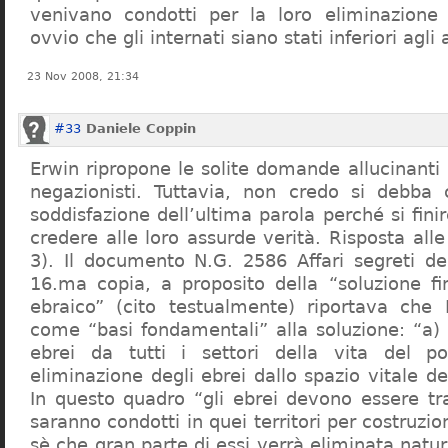
venivano condotti per la loro eliminazione 
ovvio che gli internati siano stati inferiori agli 
23 Nov 2008, 21:34
#33
Daniele Coppin
Erwin ripropone le solite domande allucinanti
negazionisti. Tuttavia, non credo si debba 
soddisfazione dell’ultima parola perché si finir
credere alle loro assurde verità. Risposta al
3). Il documento N.G. 2586 Affari segreti de
16.ma copia, a proposito della “soluzione f
ebraico” (cito testualmente) riportava che 
come “basi fondamentali” alla soluzione: “a) 
ebrei da tutti i settori della vita del p
eliminazione degli ebrei dallo spazio vitale d
In questo quadro “gli ebrei devono essere tra
saranno condotti in quei territori per costruzio
sè che gran parte di essi verrà eliminata nat