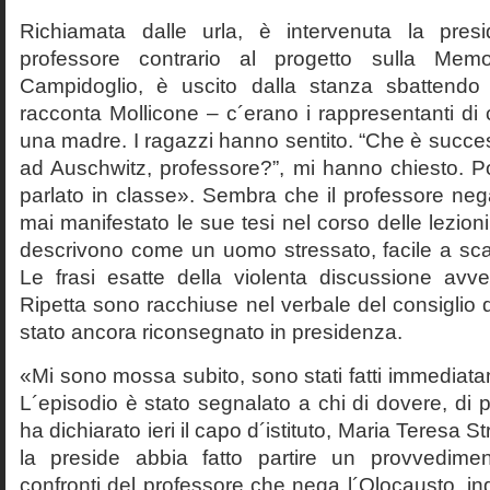
Richiamata dalle urla, è intervenuta la pres
professore contrario al progetto sulla Mem
Campidoglio, è uscito dalla stanza sbattendo 
racconta Mollicone – c´erano i rappresentanti di c
una madre. I ragazzi hanno sentito. “Che è succes
ad Auschwitz, professore?”, mi hanno chiesto. 
parlato in classe». Sembra che il professore neg
mai manifestato le sue tesi nel corso delle lezion
descrivono come un uomo stressato, facile a scat
Le frasi esatte della violenta discussione avv
Ripetta sono racchiuse nel verbale del consiglio 
stato ancora riconsegnato in presidenza.
«Mi sono mossa subito, sono stati fatti immediatam
L´episodio è stato segnalato a chi di dovere, di 
ha dichiarato ieri il capo d´istituto, Maria Teresa S
la preside abbia fatto partire un provvedime
confronti del professore che nega l´Olocausto, ind