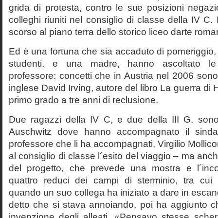
grida di protesta, contro le sue posizioni negazi
colleghi riuniti nel consiglio di classe della IV 
scorso al piano terra dello storico liceo darte roma
Ed è una fortuna che sia accaduto di pomeriggio, 
studenti, e una madre, hanno ascoltato le f
professore: concetti che in Austria nel 2006 sono 
inglese David Irving, autore del libro La guerra di H
primo grado a tre anni di reclusione.
Due ragazzi della IV C, e due della III G, son
Auschwitz dove hanno accompagnato il sinda
professore che li ha accompagnati, Virgilio Mollico
al consiglio di classe l´esito del viaggio – ma anch
del progetto, che prevede una mostra e l´inc
quattro reduci dei campi di sterminio, tra cu
quando un suo collega ha iniziato a dare in esca
detto che si stava annoiando, poi ha aggiunto c
invenzione degli alleati. «Pensavo stesse sch