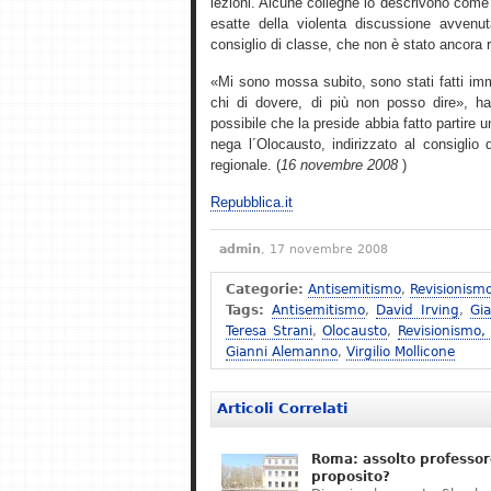
lezioni. Alcune colleghe lo descrivono come 
esatte della violenta discussione avvenu
consiglio di classe, che non è stato ancora 
«Mi sono mossa subito, sono stati fatti imm
chi di dovere, di più non posso dire», ha 
possibile che la preside abbia fatto partire
nega l´Olocausto, indirizzato al consiglio d´
regionale. (
16 novembre 2008
)
Repubblica.it
admin
, 17 novembre 2008
Categorie:
Antisemitismo
,
Revisionism
Tags:
Antisemitismo
,
David Irving
,
Gi
Teresa Strani
,
Olocausto
,
Revisionismo,
Gianni Alemanno
,
Virgilio Mollicone
Articoli Correlati
Roma: assolto professor
proposito?