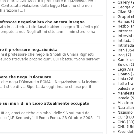
non è provata» Assolto il professore negazionista Per i
Gallery
(
te. Contestata violazione della legge Mancino che non
George W
hiarazioni […]
Gilad Sha
Gruppi eb
Hamas
(
ofessore negazionista che ancora insegna
Hezbolla
ato in cattedra. I sindacati: «Non insegni» Trasferito più
Internet
compete a noi. Negli ultimi otto anni il ministero lo ha
Intervist
]
Intifada
(
Intrafada
e il professore negazionista
Iran
(354
chi il professore che negò la Shoah di Chiara Righetti
Iraq
(7)
ssurdo ritrovarlo proprio qui”. Lui ribatte: “Sono sereno”
Kamikaze
Suicidi
(
Lega Ara
Libano
(
sore che nega l’Olocausto
Libia
(28
e che nega l’Olocausto ROMA – Negazionismo, la lezione
Lotte tra
o artistico di via Ripetta da oggi rimane chiuso per il
palestine
Manifesta
Israele
(5
Massimo
e sui muri di un Liceo attualmente occupato
Nasrallah
Nazismo
itler, croci celtiche e simboli delle SS sui muri del
OLP (PLO
Liceo “J.F. Kennedy” di Roma Roma, 28 Ottobre 2008 – “I
ONG
(33
ONU (UN
Paesi de