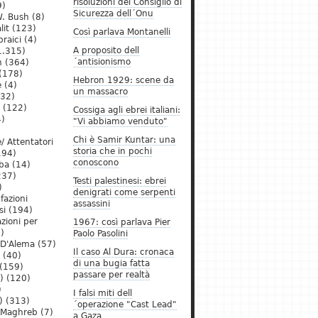
risoluzioni del Consiglio di
9)
Sicurezza dell´Onu
. Bush
(8)
lit
(123)
Così parlava Montanelli
raici
(4)
A proposito dell
1.315)
´antisionismo
h
(364)
(178)
Hebron 1929: scene da
e
(4)
un massacro
32)
(122)
Cossiga agli ebrei italiani:
)
"Vi abbiamo venduto"
Chi è Samir Kuntar: una
/ Attentatori
storia che in pochi
194)
conoscono
ba
(14)
237)
Testi palestinesi: ebrei
)
denigrati come serpenti
 fazioni
assassini
si
(194)
zioni per
1967: così parlava Pier
)
Paolo Pasolini
 D'Alema
(57)
Il caso Al Dura: cronaca
(40)
di una bugia fatta
(159)
passare per realtà
)
(120)
)
I falsi miti dell
)
(313)
´operazione "Cast Lead"
l Maghreb
(7)
a Gaza