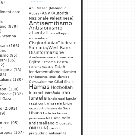
(6)
Abu Mazen (Mahmoud
dimenticare
ANP (Autorità
Abbas)
Nazionale Palestinese)
io
Antisemitismo
iano
(879)
Antisionismo
)
attentati
boicottaggio
a Stampa
antisraeliano
Cisgiordania/Giudea e
ssam
(166)
Samaria/West Bank
ismo,
Disinformazione
nismo
(95)
disinformazione antisraeliana
mani
(35)
Egitto
Estrema Destra
2)
Fatah
Estrema Sinistra
tegoria
(18)
fondamentalismo islamico
85)
Fondamentalismo islamico
taliana
(130)
Gerusalemme
Gilad Shalit
1)
Hamas
Hezbollah
apiti
(138)
Iran
Internet
Intrafada
Israele
(132)
Israele
lancio
di Gaza
lancio razzi
razzi contro Israele
lancio
mo
(2.092)
razzi contro Israele da Gaza
Libano
19)
Lotte tra fazioni
odio
)
Nazismo
palestinesi
rized
(95)
antisraeliano
Olocausto
)
ONU (UN)
pacifinti
uropea
(107)
pregiudizio antisemita