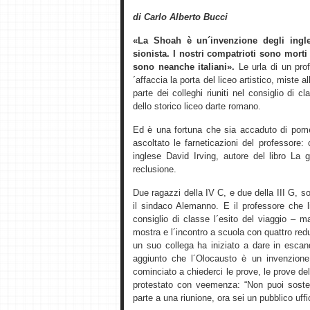
di Carlo Alberto Bucci
«La Shoah è un´invenzione degli ingle
sionista. I nostri compatrioti sono morti
sono neanche italiani».
Le urla di un prof
´affaccia la porta del liceo artistico, miste 
parte dei colleghi riuniti nel consiglio di
dello storico liceo darte romano.
Ed è una fortuna che sia accaduto di pome
ascoltato le farneticazioni del professore:
inglese David Irving, autore del libro La 
reclusione.
Due ragazzi della IV C, e due della III G,
il sindaco Alemanno. E il professore che li
consiglio di classe l´esito del viaggio – 
mostra e l´incontro a scuola con quattro re
un suo collega ha iniziato a dare in esca
aggiunto che l´Olocausto è un invenzione
cominciato a chiederci le prove, le prove del
protestato con veemenza: “Non puoi soste
parte a una riunione, ora sei un pubblico uffic