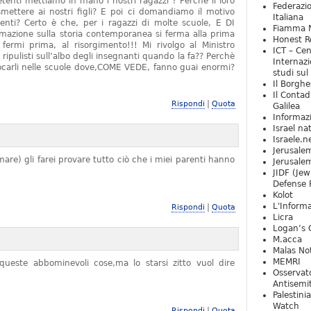
tenti mettiamo in mano i nostri ragazzi ? Perchè il loro
Federazio
mettere ai nostri figli? E poi ci domandiamo il motivo
Italiana
denti? Certo è che, per i ragazzi di molte scuole, E DI
Fiamma N
zione sulla storia contemporanea si ferma alla prima
Honest Re
rmi prima, al risorgimento!!! Mi rivolgo al Ministro
ICT – Cen
 ripulisti sull’albo degli insegnanti quando la fa?? Perchè
Internazi
locarli nelle scuole dove,COME VEDE, fanno guai enormi?
studi sul
Il Borghe
Il Contad
|
Rispondi
Quota
Galilea
Informaz
Israel na
Israele.n
Jerusale
are) gli farei provare tutto ciò che i miei parenti hanno
Jerusale
JIDF (Jew
Defense 
Kolot
L'Informa
|
Rispondi
Quota
Licra
Logan’s 
M.acca
Malas Not
MEMRI
ueste abbominevoli cose,ma lo starsi zitto vuol dire
Osservat
Antisemi
Palestini
Watch
|
Rispondi
Quota