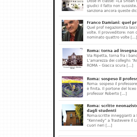
Disse in classe: «La Shoah 
giudici il fatto non sussis
sanziona ancora queste dic
Franco Damiani: quel pr
Quel prof negazionista lasci
volte. Il provveditore: non 
nominato quattro volte […
Roma: torna ad insegnar
Via Ripetta, torna fra i ban
L’amarezza dei colleghi: “A
ROMA – Giacca scura […]
Roma: sospeso il profes
Roma: sospeso il professor
è finita. Il portone del lice
professor Roberto […]
Roma: scritte neonazist
dagli studenti
Roma:scritte inneggianti a H
“Kennedy” a Trastevere Il 
cuori neri […]