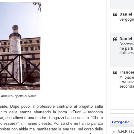
Daniel
vergogn
Daniel
Pazzesc
ne parli
dall'acc
France
Mi piac
una sola
seconda
o Artistico Ripetta di Roma
side. Dopo poco, il professore contrario al progetto sulla
ito dalla stanza sbattendo la porta. «Fuori – racconta
se, due allievi e una madre. I ragazzi hanno sentito. “Che è
Categorie
rofessore?”, mi hanno chiesto. Poi so che ne hanno parlato
onista non abbia mai manifestato le sue tesi nel corso delle
A.N.P.
(3