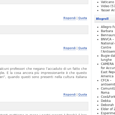
Vaticano
Video
(5
Yasser Ar
|
Rispondi
Quota
Blogroll
Allegro F
Barbara
Bennaur
BNVCA –
National 
Contre
|
Rispondi
Quota
l’Antise
Bugie da
lunghe
CAMERA 
for Accur
alcuni professori che negano l’accaduto di un fatto che
East Repo
iglie. E la cosa ancora più impressionante è che questo
America
ieri”, quando questi sono presenti nella cultura italiana
CFCA –
antisemi
Comunità
Roma
|
Rispondi
Quota
Cox&For
Debka
Deborah 
Elder of 
Esperim