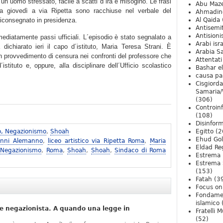
un uomo stressato, facile a scatti d´ira e misogino. Le frasi
Abu Maz
ta giovedì a via Ripetta sono racchiuse nel verbale del
Ahmadin
riconsegnato in presidenza.
Al Qaida
Antisemi
Antision
ediatamente passi ufficiali. L´episodio è stato segnalato a
Arabi isra
dichiarato ieri il capo d´istituto, Maria Teresa Strani. È
Arabia S
 un provvedimento di censura nei confronti del professore che
Attentati
istituto e, oppure, alla disciplinare dell´Ufficio scolastico
Bashar e
causa pa
Cisgiord
Samaria/
(306)
Controin
(108)
Disinfor
o, Negazionismo
,
Shoah
Egitto
(2
Ehud Go
anni Alemanno
,
liceo artistico via Ripetta Roma
,
Maria
Eldad Re
 Negazionismo
,
Roma
,
Shoah
,
Shoah
,
Sindaco di Roma
Estrema 
Estrema 
(153)
Fatah
(3
Focus on 
Fondame
islamico
e negazionista. A quando una legge in
Fratelli 
(52)