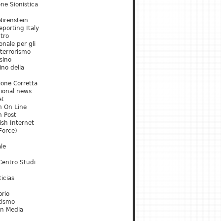
ne Sionistica
irenstein
porting Italy
tro
onale per gli
 terrorismo
sino
ino della
ione Corretta
tional news
et
m On Line
m Post
ish Internet
Force)
le
Centro Studi
icias
orio
tismo
an Media