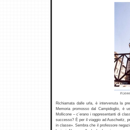
Il Lice
Richiamata dalle urla, è intervenuta la pre
Memoria promosso dal Campidoglio, è usc
Mollicone – c´erano i rappresentanti di clas
successo? È per il viaggio ad Auschwitz, p
in classe». Sembra che il professore negazi