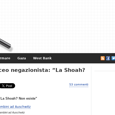
ormare
Gaza
West Bank
e
iceo negazionista: “La Shoah?
53 commenti
 “La Shoah? Non esiste”
ambini ad Auschwitz