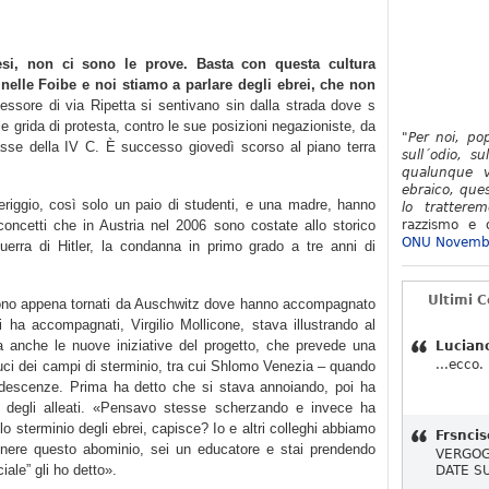
si, non ci sono le prove. Basta con questa cultura
 nelle Foibe e noi stiamo a parlare degli ebrei, che non
essore di via Ripetta si sentivano sin dalla strada dove s
alle grida di protesta, contro le sue posizioni negazioniste, da
"Per noi, po
 classe della IV C. È successo giovedì scorso al piano terra
sull´odio, su
qualunque v
ebraico, ques
riggio, così solo un paio di studenti, e una madre, hanno
lo tratterem
 concetti che in Austria nel 2006 sono costate allo storico
razzismo e d
ONU Novemb
guerra di Hitler, la condanna in primo grado a tre anni di
Ultimi 
 sono appena tornati da Auschwitz dove hanno accompagnato
 ha accompagnati, Virgilio Mollicone, stava illustrando al
ma anche le nuove iniziative del progetto, che prevede una
Lucian
...ecco.
duci dei campi di sterminio, tra cui Shlomo Venezia – quando
ndescenze. Prima ha detto che si stava annoiando, poi ha
 degli alleati. «Pensavo stesse scherzando e invece ha
lo sterminio degli ebrei, capisce? Io e altri colleghi abbiamo
Frsncis
nere questo abominio, sei un educatore e stai prendendo
VERGOG
iale” gli ho detto».
DATE S