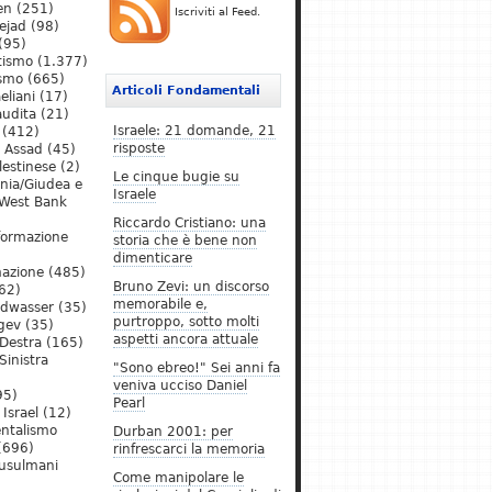
en
(251)
Iscriviti al Feed.
ejad
(98)
(95)
tismo
(1.377)
ismo
(665)
Articoli Fondamentali
eliani
(17)
audita
(21)
Israele: 21 domande, 21
(412)
risposte
l Assad
(45)
lestinese
(2)
Le cinque bugie su
ania/Giudea e
Israele
West Bank
Riccardo Cristiano: una
formazione
storia che è bene non
dimenticare
mazione
(485)
Bruno Zevi: un discorso
62)
memorabile e,
ldwasser
(35)
purtroppo, sotto molti
gev
(35)
aspetti ancora attuale
Destra
(165)
Sinistra
"Sono ebreo!" Sei anni fa
veniva ucciso Daniel
95)
Pearl
Israel
(12)
ntalismo
Durban 2001: per
(696)
rinfrescarci la memoria
Musulmani
Come manipolare le