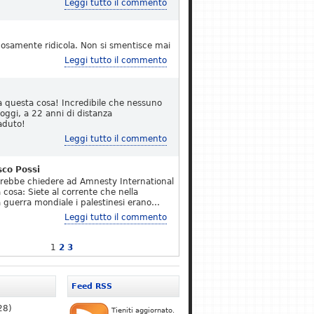
Leggi tutto il commento
osamente ridicola. Non si smentisce mai
Leggi tutto il commento
a questa cosa! Incredibile che nessuno
 oggi, a 22 anni di distanza
aduto!
Leggi tutto il commento
sco Possi
erebbe chiedere ad Amnesty International
 cosa: Siete al corrente che nella
 guerra mondiale i palestinesi erano…
Leggi tutto il commento
1
2
3
Feed RSS
28)
Tieniti aggiornato.