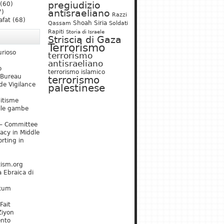
pregiudizio
(60)
antisraeliano
7)
Razzi
afat
(68)
Shoah
Siria
Qassam
Soldati
Rapiti
Storia di Israele
Striscia di Gaza
Terrorismo
urioso
terrorismo
antisraeliano
o
terrorismo islamico
 Bureau
terrorismo
de Vigilance
palestinese
mitisme
lle gambe
– Committee
acy in Middle
rting in
tism.org
 Ebraica di
kum
Fait
Ziyon
ento