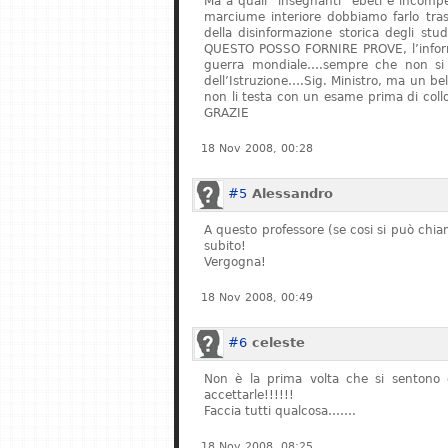
Ma a quali “insegnanti” ebeti e incompe
marciume interiore dobbiamo farlo tras
della disinformazione storica degli stu
QUESTO POSSO FORNIRE PROVE, l’informa
guerra mondiale….sempre che non si fe
dell’Istruzione….Sig. Ministro, ma un bel
non li testa con un esame prima di col
GRAZIE
18 Nov 2008, 00:28
#5
Alessandro
A questo professore (se cosi si può chiam
subito!
Vergogna!
18 Nov 2008, 00:49
#6
celeste
Non è la prima volta che si sentono q
accettarle!!!!!!
Faccia tutti qualcosa…….
18 Nov 2008, 08:25