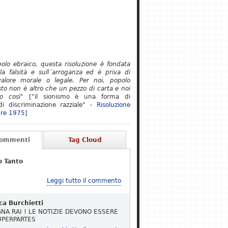
polo ebraico, questa risoluzione è fondata
lla falsità e sull´arroganza ed è priva di
alore morale o legale. Per noi, popolo
to non è altro che un pezzo di carta e noi
o così"
["il sionismo è una forma di
i discriminazione razziale" -
Risoluzione
re 1975
]
Commenti
Tag Cloud
o Tanto
Leggi tutto il commento
ca Burchietti
NA RAI ! LE NOTIZIE DEVONO ESSERE
UPERPARTES