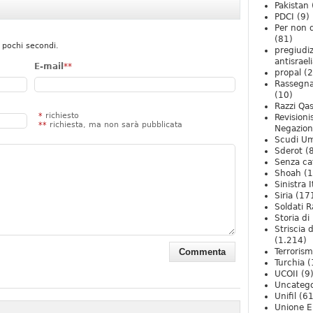
Pakistan
PDCI
(9)
Per non 
(81)
 pochi secondi.
pregiudiz
antisrael
E-mail
**
propal
(2
Rassegn
(10)
Razzi Qa
*
richiesto
Revision
**
richiesta, ma non sarà pubblicata
Negazio
Scudi U
Sderot
(8
Senza ca
Shoah
(1
Sinistra I
Siria
(17
Soldati R
Storia di 
Striscia 
(1.214)
Terroris
Turchia
(
UCOII
(9
Uncatego
Unifil
(61
Unione E