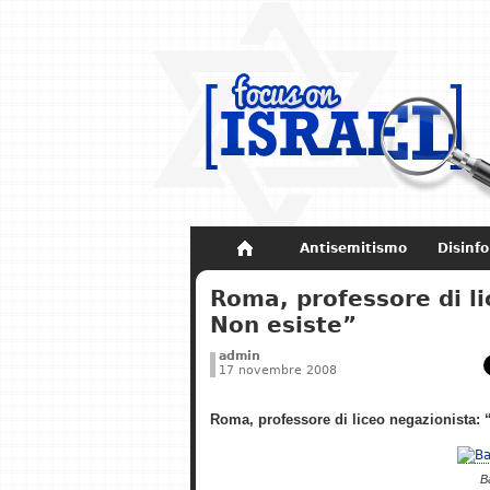
Antisemitismo
Disinf
Non dimenticare
Storia di Israel
Roma, professore di l
Non esiste”
admin
17 novembre 2008
Roma, professore di liceo negazionista:
B