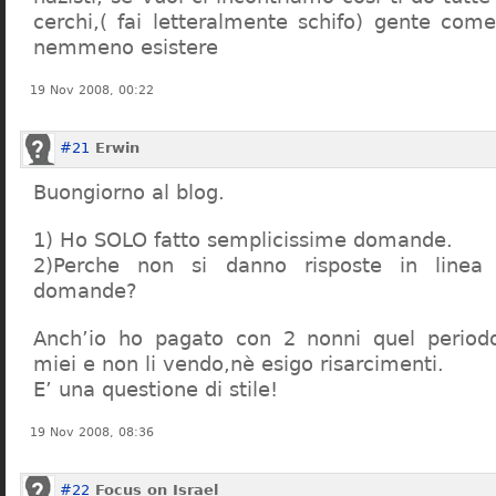
cerchi,( fai letteralmente schifo) gente co
nemmeno esistere
19 Nov 2008, 00:22
#21
Erwin
Buongiorno al blog.
1) Ho SOLO fatto semplicissime domande.
2)Perche non si danno risposte in linea 
domande?
Anch’io ho pagato con 2 nonni quel period
miei e non li vendo,nè esigo risarcimenti.
E’ una questione di stile!
19 Nov 2008, 08:36
#22
Focus on Israel