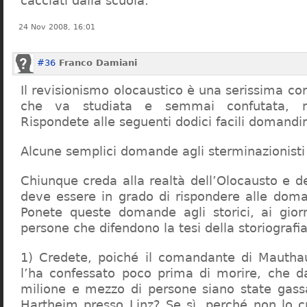
cacciati dalla scuola.
24 Nov 2008, 16:01
#36
Franco Damiani
Il revisionismo olocaustico è una serissima cor
che va studiata e semmai confutata, n
Rispondete alle seguenti dodici facili domandi
Alcune semplici domande agli sterminazionisti
Chiunque creda alla realtà dell’Olocausto e d
deve essere in grado di rispondere alle dom
Ponete queste domande agli storici, ai giorna
persone che difendono la tesi della storiografia 
1) Credete, poiché il comandante di Mauthau
l’ha confessato poco prima di morire, che d
milione e mezzo di persone siano state gassa
Hartheim presso Linz? Se sì, perché non lo 