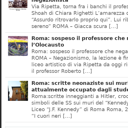
negazionista
Via Ripetta, torna fra i banchi il prof
Shoah di Chiara Righetti L’amarezza d
“Assurdo ritrovarlo proprio qui”. Lui r
sereno” ROMA – Giacca scura […]
Roma: sospeso il professore che
l’Olocausto
Roma: sospeso il professore che nega
ROMA – Negazionismo, la lezione è fini
liceo artistico di via Ripetta da oggi 
il professor Roberto […]
Roma: scritte neonaziste sui muri
attualmente occupato dagli stud
Roma:scritte inneggianti a Hitler, croc
simboli delle SS sui muri del “Kennedy
Liceo “J.F. Kennedy” di Roma Roma, 2
“I cuori neri […]