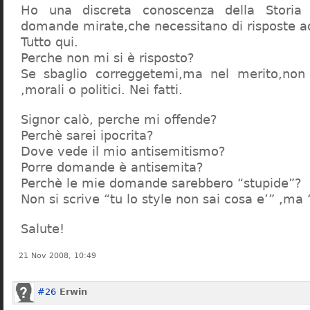
Ho una discreta conoscenza della Storia 
domande mirate,che necessitano di risposte a
Tutto qui.
Perche non mi si è risposto?
Se sbaglio correggetemi,ma nel merito,non c
,morali o politici. Nei fatti.
Signor calò, perche mi offende?
Perchè sarei ipocrita?
Dove vede il mio antisemitismo?
Porre domande è antisemita?
Perchè le mie domande sarebbero “stupide”?
Non si scrive “tu lo style non sai cosa e’” ,ma
Salute!
21 Nov 2008, 10:49
#26
Erwin