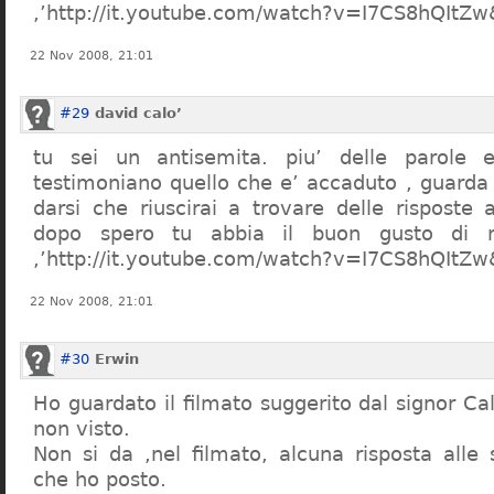
,’http://it.youtube.com/watch?v=I7CS8hQIt
22 Nov 2008, 21:01
#29
david calo’
tu sei un antisemita. piu’ delle parole e
testimoniano quello che e’ accaduto , guarda
darsi che riuscirai a trovare delle risposte
dopo spero tu abbia il buon gusto di n
,’http://it.youtube.com/watch?v=I7CS8hQIt
22 Nov 2008, 21:01
#30
Erwin
Ho guardato il filmato suggerito dal signor Ca
non visto.
Non si da ,nel filmato, alcuna risposta all
che ho posto.