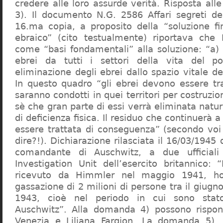
credere alle loro assurde verità. Risposta al
3). Il documento N.G. 2586 Affari segreti de
16.ma copia, a proposito della “soluzione f
ebraico” (cito testualmente) riportava che 
come “basi fondamentali” alla soluzione: “a) 
ebrei da tutti i settori della vita del p
eliminazione degli ebrei dallo spazio vitale d
In questo quadro “gli ebrei devono essere tra
saranno condotti in quei territori per costruzio
sè che gran parte di essi verrà eliminata nat
di deficienza fisica. Il residuo che continuerà 
essere trattata di conseguenza” (secondo vo
dire?!). Dichiarazione rilasciata il 16/03/1945
comandante di Auschwitz, a due ufficial
Investigation Unit dell’esercito britannico: 
ricevuto da Himmler nel maggio 1941, ho
gassazione di 2 milioni di persone tra il giugno
1943, cioè nel periodo in cui sono sta
Auschwitz”. Alla domanda 4) possono rispo
Venezia e Liliana Fargion. La domanda 5), 