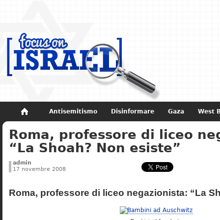
Antisemitismo
Disinformare
Gaza
West 
Roma, professore di liceo ne
Non dimenticare
Storia di Israele
“La Shoah? Non esiste”
admin
17 novembre 2008
Roma, professore di liceo negazionista: “La S