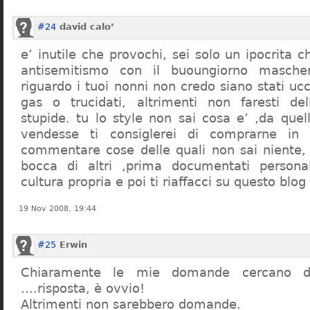
#24
david calo’
e’ inutile che provochi, sei solo un ipocrita 
antisemitismo con il buoungiorno masche
riguardo i tuoi nonni non credo siano stati uc
gas o trucidati, altrimenti non faresti d
stupide. tu lo style non sai cosa e’ ,da quel
vendesse ti consiglerei di comprarne in
commentare cose delle quali non sai niente,
bocca di altri ,prima documentati persona
cultura propria e poi ti riaffacci su questo blog
19 Nov 2008, 19:44
#25
Erwin
Chiaramente le mie domande cercano d
….risposta, è ovvio!
Altrimenti non sarebbero domande.