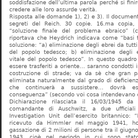
soddisfazione dell’ultima parola perché si finir
credere alle loro assurde verità.
Risposta alle domande 1), 2) e 3). Il documen
segreti del Reich. 30 copie. 16.ma copia, 
“soluzione finale del problema ebraico” (c
riportava che Heydrich indicava come “basi 
soluzione: “a) eliminazione degli ebrei da tutti 
del popolo tedesco; b) eliminazione degli e
vitale del popolo tedesco”. In questo quadro
essere trasferiti a oriente… saranno condotti in
costruzione di strade; va da sè che gran pa
eliminata naturalmente dal grado di deficienza
che continuerà a sussistere… dovrà ess
conseguenza” (secondo voi cosa intendevano d
Dichiarazione rilasciata il 16/03/1945 d
comandante di Auschwitz, a due ufficial
Investigation Unit dell’esercito britannico: 
ricevuto da Himmler nel maggio 1941, ho
gassazione di 2 milioni di persone tra il giugno
1943, cioè nel periodo in cui sono sta