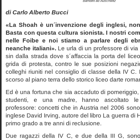
Bambini ad Auschwitz
di Carlo Alberto Bucci
«La Shoah è un´invenzione degli inglesi, non
Basta con questa cultura sionista. I nostri com
nelle Foibe e noi stiamo a parlare degli eb
neanche italiani».
Le urla di un professore di via
sin dalla strada dove s´affaccia la porta del liceo 
grida di protesta, contro le sue posizioni negazi
colleghi riuniti nel consiglio di classe della IV 
scorso al piano terra dello storico liceo darte roma
Ed è una fortuna che sia accaduto di pomeriggio, 
studenti, e una madre, hanno ascoltato le f
professore: concetti che in Austria nel 2006 sono 
inglese David Irving, autore del libro La guerra di H
primo grado a tre anni di reclusione.
Due ragazzi della IV C, e due della III G, son