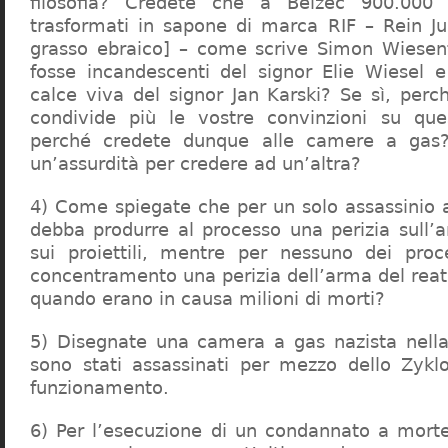
filosofia? Credete che a Belzec 900.000 
trasformati in sapone di marca RIF – Rein Ju
grasso ebraico] – come scrive Simon Wiesent
fosse incandescenti del signor Elie Wiesel 
calce viva del signor Jan Karski? Se sì, perc
condivide più le vostre convinzioni su que
perché credete dunque alle camere a gas?
un’assurdità per credere ad un’altra?
4) Come spiegate che per un solo assassinio a 
debba produrre al processo una perizia sull’
sui proiettili, mentre per nessuno dei proc
concentramento una perizia dell’arma del reat
quando erano in causa milioni di morti?
5) Disegnate una camera a gas nazista nella
sono stati assassinati per mezzo dello Zykl
funzionamento.
6) Per l’esecuzione di un condannato a mort