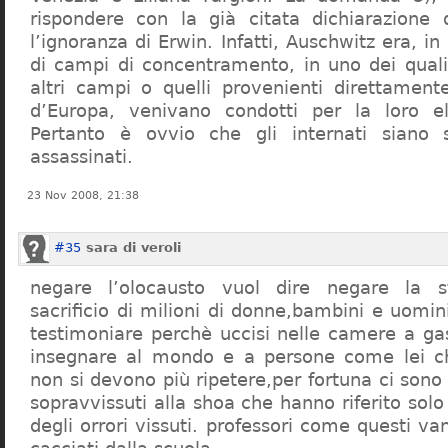
rispondere con la già citata dichiarazione 
l’ignoranza di Erwin. Infatti, Auschwitz era, in
di campi di concentramento, in uno dei quali 
altri campi o quelli provenienti direttamente
d’Europa, venivano condotti per la loro eli
Pertanto è ovvio che gli internati siano st
assassinati.
23 Nov 2008, 21:38
#35
sara di veroli
negare l’olocausto vuol dire negare la st
sacrificio di milioni di donne,bambini e uomi
testimoniare perchè uccisi nelle camere a ga
insegnare al mondo e a persone come lei ch
non si devono più ripetere,per fortuna ci sono
sopravvissuti alla shoa che hanno riferito so
degli orrori vissuti. professori come questi 