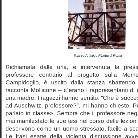
Il Liceo Artistico Ripetta di Roma
Richiamata dalle urla, è intervenuta la pres
professore contrario al progetto sulla Mem
Campidoglio, è uscito dalla stanza sbattendo 
racconta Mollicone – c´erano i rappresentanti di c
una madre. I ragazzi hanno sentito. “Che è succes
ad Auschwitz, professore?”, mi hanno chiesto. 
parlato in classe». Sembra che il professore neg
mai manifestato le sue tesi nel corso delle lezion
descrivono come un uomo stressato, facile a scat
Le frasi esatte della violenta discussione avv