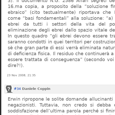
3). Il documento N.G. 2586 Affari segreti de
16.ma copia, a proposito della “soluzione f
ebraico” (cito testualmente) riportava che 
come “basi fondamentali” alla soluzione: “a) 
ebrei da tutti i settori della vita del p
eliminazione degli ebrei dallo spazio vitale d
In questo quadro “gli ebrei devono essere tra
saranno condotti in quei territori per costruzio
sè che gran parte di essi verrà eliminata nat
di deficienza fisica. Il residuo che continuerà 
essere trattata di conseguenza” (secondo vo
dire?!).
23 Nov 2008, 21:35
#34
Daniele Coppin
Erwin ripropone le solite domande allucinanti
negazionisti. Tuttavia, non credo si debba 
soddisfazione dell’ultima parola perché si finir