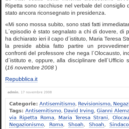
Ripetta sono racchiuse nel verbale del consiglio 
stato ancora riconsegnato in presidenza.
«Mi sono mossa subito, sono stati fatti immediatam
L´episodio è stato segnalato a chi di dovere, di 
ha dichiarato ieri il capo d´istituto, Maria Teresa S
la preside abbia fatto partire un provvedime
confronti del professore che nega l´Olocausto, ind
d´istituto e, oppure, alla disciplinare dell´Ufficio 
(
16 novembre 2008
)
Repubblica.it
admin
, 17 novembre 2008
Categorie:
Antisemitismo
,
Revisionismo, Negaz
Tags:
Antisemitismo
,
David Irving
,
Gianni Alem
via Ripetta Roma
,
Maria Teresa Strani
,
Olocau
Negazionismo
,
Roma
,
Shoah
,
Shoah
,
Sindac