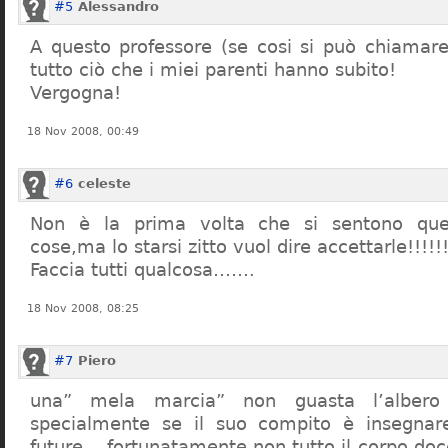
#5
Alessandro
A questo professore (se cosi si può chiamare)
tutto ciò che i miei parenti hanno subito!
Vergogna!
18 Nov 2008, 00:49
#6
celeste
Non è la prima volta che si sentono que
cose,ma lo starsi zitto vuol dire accettarle!!!!!
Faccia tutti qualcosa…….
18 Nov 2008, 08:25
#7
Piero
una” mela marcia” non guasta l’alber
specialmente se il suo compito è insegnare
future… fortunatamente non tutto il corpo doc