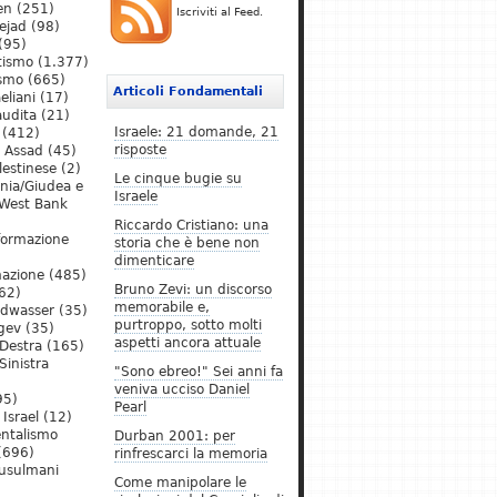
en
(251)
Iscriviti al Feed.
ejad
(98)
(95)
tismo
(1.377)
ismo
(665)
Articoli Fondamentali
eliani
(17)
audita
(21)
Israele: 21 domande, 21
(412)
risposte
l Assad
(45)
lestinese
(2)
Le cinque bugie su
ania/Giudea e
Israele
West Bank
Riccardo Cristiano: una
formazione
storia che è bene non
dimenticare
mazione
(485)
Bruno Zevi: un discorso
62)
memorabile e,
ldwasser
(35)
purtroppo, sotto molti
gev
(35)
aspetti ancora attuale
Destra
(165)
Sinistra
"Sono ebreo!" Sei anni fa
veniva ucciso Daniel
95)
Pearl
Israel
(12)
ntalismo
Durban 2001: per
(696)
rinfrescarci la memoria
Musulmani
Come manipolare le