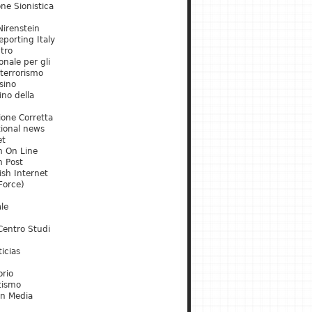
ne Sionistica
irenstein
porting Italy
tro
onale per gli
 terrorismo
sino
ino della
ione Corretta
tional news
et
m On Line
m Post
ish Internet
Force)
le
Centro Studi
icias
orio
tismo
an Media