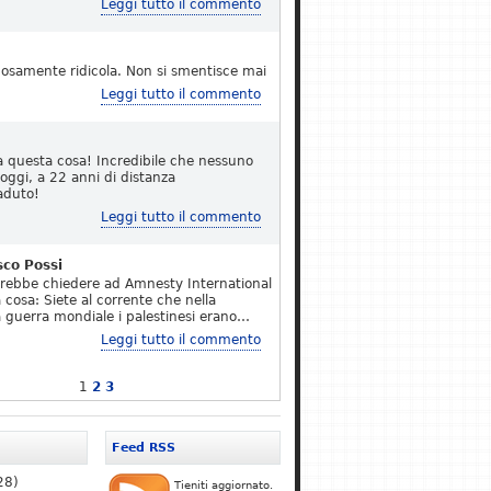
Leggi tutto il commento
osamente ridicola. Non si smentisce mai
Leggi tutto il commento
a questa cosa! Incredibile che nessuno
 oggi, a 22 anni di distanza
aduto!
Leggi tutto il commento
sco Possi
erebbe chiedere ad Amnesty International
 cosa: Siete al corrente che nella
 guerra mondiale i palestinesi erano…
Leggi tutto il commento
1
2
3
Feed RSS
28)
Tieniti aggiornato.