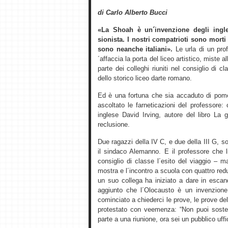
di Carlo Alberto Bucci
«La Shoah è un´invenzione degli ingle
sionista. I nostri compatrioti sono morti
sono neanche italiani».
Le urla di un prof
´affaccia la porta del liceo artistico, miste 
parte dei colleghi riuniti nel consiglio di
dello storico liceo darte romano.
Ed è una fortuna che sia accaduto di pome
ascoltato le farneticazioni del professore:
inglese David Irving, autore del libro La 
reclusione.
Due ragazzi della IV C, e due della III G,
il sindaco Alemanno. E il professore che li
consiglio di classe l´esito del viaggio – 
mostra e l´incontro a scuola con quattro re
un suo collega ha iniziato a dare in esca
aggiunto che l´Olocausto è un invenzione
cominciato a chiederci le prove, le prove del
protestato con veemenza: “Non puoi soste
parte a una riunione, ora sei un pubblico uffic