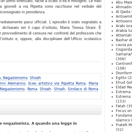
un uomo stressato, facile a scatti d´ira e misogino. Le frasi
Abu Maz
ta giovedì a via Ripetta sono racchiuse nel verbale del
Ahmadin
riconsegnato in presidenza.
Al Qaida
Antisemi
Antision
ediatamente passi ufficiali. L´episodio è stato segnalato a
Arabi isra
dichiarato ieri il capo d´istituto, Maria Teresa Strani. È
Arabia S
 un provvedimento di censura nei confronti del professore che
Attentati
istituto e, oppure, alla disciplinare dell´Ufficio scolastico
Bashar e
causa pa
Cisgiord
Samaria/
(306)
Controin
(108)
Disinfor
o, Negazionismo
,
Shoah
Egitto
(2
Ehud Go
anni Alemanno
,
liceo artistico via Ripetta Roma
,
Maria
Eldad Re
 Negazionismo
,
Roma
,
Shoah
,
Shoah
,
Sindaco di Roma
Estrema 
Estrema 
(153)
Fatah
(3
Focus on 
Fondame
islamico
e negazionista. A quando una legge in
Fratelli 
(52)