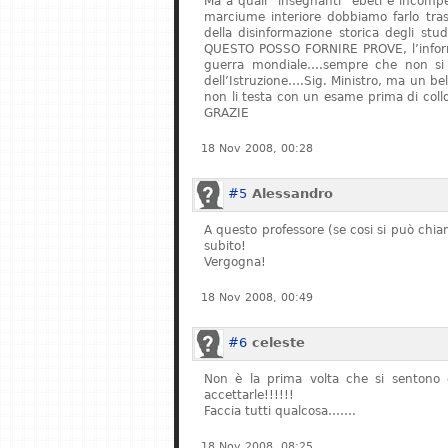
Ma a quali “insegnanti” ebeti e incompe
marciume interiore dobbiamo farlo tras
della disinformazione storica degli stu
QUESTO POSSO FORNIRE PROVE, l’informa
guerra mondiale….sempre che non si fe
dell’Istruzione….Sig. Ministro, ma un bel
non li testa con un esame prima di col
GRAZIE
18 Nov 2008, 00:28
#5
Alessandro
A questo professore (se cosi si può chiam
subito!
Vergogna!
18 Nov 2008, 00:49
#6
celeste
Non è la prima volta che si sentono q
accettarle!!!!!!
Faccia tutti qualcosa…….
18 Nov 2008, 08:25