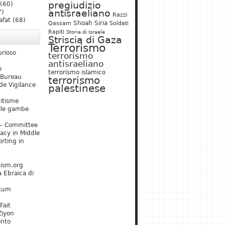
pregiudizio
(60)
antisraeliano
7)
Razzi
afat
(68)
Shoah
Siria
Qassam
Soldati
Rapiti
Storia di Israele
Striscia di Gaza
Terrorismo
urioso
terrorismo
antisraeliano
o
terrorismo islamico
 Bureau
terrorismo
de Vigilance
palestinese
mitisme
lle gambe
– Committee
acy in Middle
rting in
tism.org
 Ebraica di
kum
Fait
Ziyon
ento