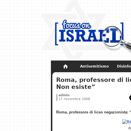
Antisemitismo
Disinf
Non dimenticare
Storia di Israel
Roma, professore di l
Non esiste”
admin
17 novembre 2008
Roma, professore di liceo negazionista:
B