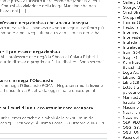
non è provata» Assolto il professore negazionista Per i
Gallery
(
te. Contestata violazione della legge Mancino che non
George W
hiarazioni […]
Gilad Sha
Gruppi eb
Hamas
(
ofessore negazionista che ancora insegna
Hezbolla
ato in cattedra. I sindacati: «Non insegni» Trasferito più
Internet
compete a noi. Negli ultimi otto anni il ministero lo ha
Intervist
]
Intifada
(
Intrafada
e il professore negazionista
Iran
(354
chi il professore che negò la Shoah di Chiara Righetti
Iraq
(7)
ssurdo ritrovarlo proprio qui”. Lui ribatte: “Sono sereno”
Kamikaze
Suicidi
(
Lega Ara
Libano
(
sore che nega l’Olocausto
Libia
(28
e che nega l’Olocausto ROMA – Negazionismo, la lezione
Lotte tra
o artistico di via Ripetta da oggi rimane chiuso per il
palestine
Manifesta
Israele
(5
Massimo
e sui muri di un Liceo attualmente occupato
Nasrallah
Nazismo
itler, croci celtiche e simboli delle SS sui muri del
OLP (PLO
Liceo “J.F. Kennedy” di Roma Roma, 28 Ottobre 2008 – “I
ONG
(33
ONU (UN
Paesi de