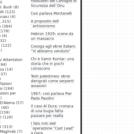
risoluzioni del Consiglio di
9)
Sicurezza dell´Onu
. Bush
(8)
lit
(123)
Così parlava Montanelli
raici
(4)
A proposito dell
1.315)
´antisionismo
h
(364)
(178)
Hebron 1929: scene da
e
(4)
un massacro
32)
(122)
Cossiga agli ebrei italiani:
)
"Vi abbiamo venduto"
Chi è Samir Kuntar: una
/ Attentatori
storia che in pochi
194)
conoscono
ba
(14)
237)
Testi palestinesi: ebrei
)
denigrati come serpenti
 fazioni
assassini
si
(194)
zioni per
1967: così parlava Pier
)
Paolo Pasolini
 D'Alema
(57)
Il caso Al Dura: cronaca
(40)
di una bugia fatta
(159)
passare per realtà
)
(120)
)
I falsi miti dell
)
(313)
´operazione "Cast Lead"
l Maghreb
(7)
a Gaza