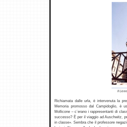
Il Lice
Richiamata dalle urla, è intervenuta la pre
Memoria promosso dal Campidoglio, è usc
Mollicone – c´erano i rappresentanti di clas
successo? È per il viaggio ad Auschwitz, p
in classe». Sembra che il professore negazi