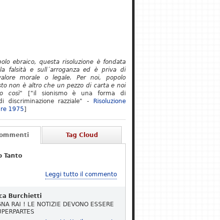
polo ebraico, questa risoluzione è fondata
lla falsità e sull´arroganza ed è priva di
alore morale o legale. Per noi, popolo
to non è altro che un pezzo di carta e noi
o così"
["il sionismo è una forma di
i discriminazione razziale" -
Risoluzione
re 1975
]
Commenti
Tag Cloud
o Tanto
Leggi tutto il commento
ca Burchietti
NA RAI ! LE NOTIZIE DEVONO ESSERE
UPERPARTES