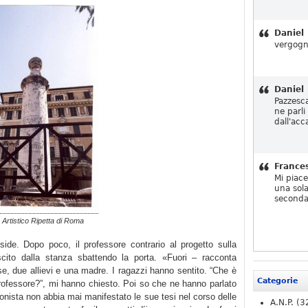
Daniel
vergogn
Daniel
Pazzesc
ne parli
dall'acc
France
Mi piac
una sola
seconda
o Artistico Ripetta di Roma
side. Dopo poco, il professore contrario al progetto sulla
ito dalla stanza sbattendo la porta. «Fuori – racconta
se, due allievi e una madre. I ragazzi hanno sentito. “Che è
Categorie
rofessore?”, mi hanno chiesto. Poi so che ne hanno parlato
onista non abbia mai manifestato le sue tesi nel corso delle
A.N.P.
(3