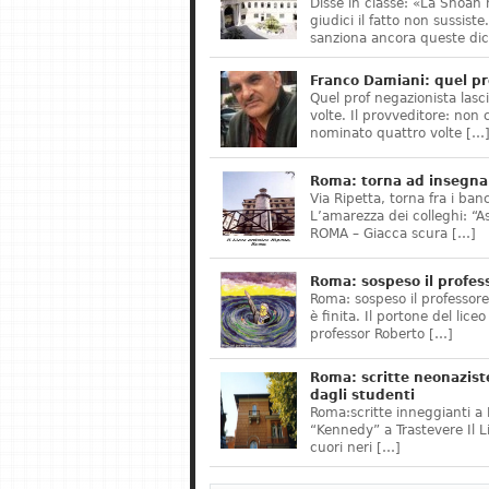
Disse in classe: «La Shoah 
giudici il fatto non sussis
sanziona ancora queste dic
Franco Damiani: quel pr
Quel prof negazionista lasci
volte. Il provveditore: non 
nominato quattro volte […
Roma: torna ad insegnar
Via Ripetta, torna fra i ban
L’amarezza dei colleghi: “A
ROMA – Giacca scura […]
Roma: sospeso il profes
Roma: sospeso il professor
è finita. Il portone del lice
professor Roberto […]
Roma: scritte neonazist
dagli studenti
Roma:scritte inneggianti a H
“Kennedy” a Trastevere Il 
cuori neri […]