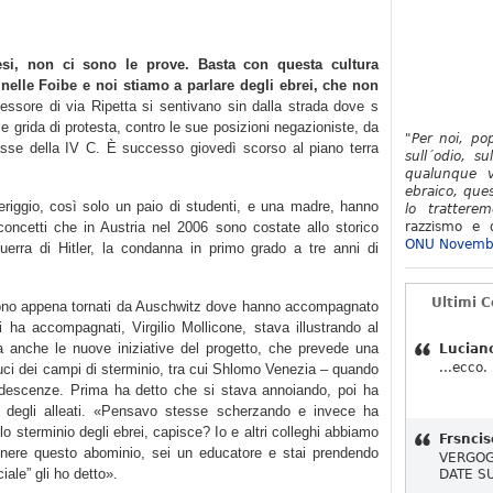
si, non ci sono le prove. Basta con questa cultura
 nelle Foibe e noi stiamo a parlare degli ebrei, che non
essore di via Ripetta si sentivano sin dalla strada dove s
alle grida di protesta, contro le sue posizioni negazioniste, da
"Per noi, po
 classe della IV C. È successo giovedì scorso al piano terra
sull´odio, su
qualunque v
ebraico, ques
riggio, così solo un paio di studenti, e una madre, hanno
lo tratterem
 concetti che in Austria nel 2006 sono costate allo storico
razzismo e d
ONU Novemb
guerra di Hitler, la condanna in primo grado a tre anni di
Ultimi 
 sono appena tornati da Auschwitz dove hanno accompagnato
 ha accompagnati, Virgilio Mollicone, stava illustrando al
ma anche le nuove iniziative del progetto, che prevede una
Lucian
...ecco.
duci dei campi di sterminio, tra cui Shlomo Venezia – quando
ndescenze. Prima ha detto che si stava annoiando, poi ha
 degli alleati. «Pensavo stesse scherzando e invece ha
lo sterminio degli ebrei, capisce? Io e altri colleghi abbiamo
Frsncis
nere questo abominio, sei un educatore e stai prendendo
VERGOG
iale” gli ho detto».
DATE S