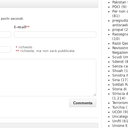
Pakistan
PDCI
(9)
Per non 
(81)
 pochi secondi.
pregiudiz
antisrael
E-mail
**
propal
(2
Rassegn
(10)
Razzi Qa
*
richiesto
Revision
**
richiesta, ma non sarà pubblicata
Negazio
Scudi U
Sderot
(8
Senza ca
Shoah
(1
Sinistra I
Siria
(17
Soldati R
Storia di 
Striscia 
(1.214)
Terroris
Turchia
(
UCOII
(9
Uncatego
Unifil
(61
Unione E