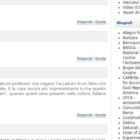
Vaticano
Video
(5
Yasser Ar
|
Rispondi
Quota
Blogroll
Allegro F
Barbara
Bennaur
BNVCA –
National 
Contre
|
Rispondi
Quota
l’Antise
Bugie da
lunghe
CAMERA 
for Accur
alcuni professori che negano l’accaduto di un fatto che
East Repo
iglie. E la cosa ancora più impressionante è che questo
America
ieri”, quando questi sono presenti nella cultura italiana
CFCA –
antisemi
Comunità
Roma
|
Rispondi
Quota
Cox&For
Debka
Deborah 
Elder of 
Esperim