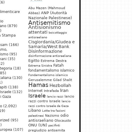
(6)
Abu Mazen (Mahmoud
dimenticare
ANP (Autorità
Abbas)
Nazionale Palestinese)
io
Antisemitismo
iano
(879)
Antisionismo
)
attentati
boicottaggio
a Stampa
antisraeliano
Cisgiordania/Giudea e
ssam
(166)
Samaria/West Bank
ismo,
Disinformazione
nismo
(95)
disinformazione antisraeliana
mani
(35)
Egitto
Estrema Destra
2)
Fatah
Estrema Sinistra
tegoria
(18)
fondamentalismo islamico
85)
Fondamentalismo islamico
taliana
(130)
Gerusalemme
Gilad Shalit
1)
Hamas
Hezbollah
apiti
(138)
Iran
Internet
Intrafada
Israele
(132)
Israele
lancio
di Gaza
lancio razzi
razzi contro Israele
lancio
mo
(2.092)
razzi contro Israele da Gaza
Libano
19)
Lotte tra fazioni
odio
)
Nazismo
palestinesi
rized
(95)
antisraeliano
Olocausto
)
ONU (UN)
pacifinti
uropea
(107)
pregiudizio antisemita