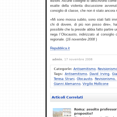
lezioni. Alcune colleghe lo descrivono come 
esatte della violenta discussione avvenu
consiglio di classe, che non è stato ancora 
«Mi sono mossa subito, sono stati fatti imm
chi di dovere, di più non posso dire», ha 
possibile che la preside abbia fatto partire
nega l´Olocausto, indirizzato al consiglio d´
regionale. (
16 novembre 2008
)
Repubblica.it
admin
, 17 novembre 2008
Categorie:
Antisemitismo
,
Revisionism
Tags:
Antisemitismo
,
David Irving
,
Gi
Teresa Strani
,
Olocausto
,
Revisionismo,
Gianni Alemanno
,
Virgilio Mollicone
Articoli Correlati
Roma: assolto professor
proposito?