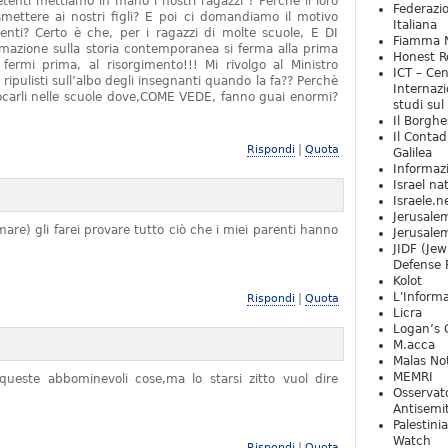
tenti mettiamo in mano i nostri ragazzi ? Perchè il loro
Federazio
mettere ai nostri figli? E poi ci domandiamo il motivo
Italiana
denti? Certo è che, per i ragazzi di molte scuole, E DI
Fiamma N
zione sulla storia contemporanea si ferma alla prima
Honest Re
rmi prima, al risorgimento!!! Mi rivolgo al Ministro
ICT – Cen
 ripulisti sull’albo degli insegnanti quando la fa?? Perchè
Internazi
locarli nelle scuole dove,COME VEDE, fanno guai enormi?
studi sul
Il Borghe
Il Contad
|
Rispondi
Quota
Galilea
Informaz
Israel na
Israele.n
Jerusale
are) gli farei provare tutto ciò che i miei parenti hanno
Jerusale
JIDF (Jew
Defense 
Kolot
L'Informa
|
Rispondi
Quota
Licra
Logan’s 
M.acca
Malas Not
MEMRI
ueste abbominevoli cose,ma lo starsi zitto vuol dire
Osservat
Antisemi
Palestini
Watch
|
Rispondi
Quota