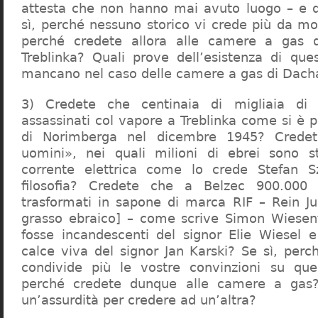
attesta che non hanno mai avuto luogo – e 
sì, perché nessuno storico vi crede più da m
perché credete allora alle camere a gas 
Treblinka? Quali prove dell’esistenza di qu
mancano nel caso delle camere a gas di Dac
3) Credete che centinaia di migliaia di 
assassinati col vapore a Treblinka come si è 
di Norimberga nel dicembre 1945? Credet
uomini», nei quali milioni di ebrei sono st
corrente elettrica come lo crede Stefan S
filosofia? Credete che a Belzec 900.000 
trasformati in sapone di marca RIF – Rein Ju
grasso ebraico] – come scrive Simon Wiesent
fosse incandescenti del signor Elie Wiesel 
calce viva del signor Jan Karski? Se sì, perc
condivide più le vostre convinzioni su que
perché credete dunque alle camere a gas?
un’assurdità per credere ad un’altra?