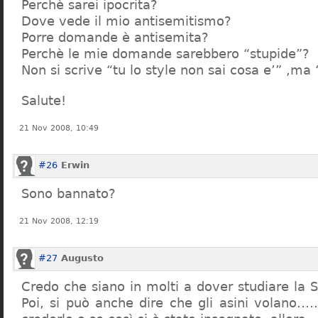
Perchè sarei ipocrita?
Dove vede il mio antisemitismo?
Porre domande è antisemita?
Perchè le mie domande sarebbero “stupide”?
Non si scrive “tu lo style non sai cosa e’” ,ma
Salute!
21 Nov 2008, 10:49
#26
Erwin
Sono bannato?
21 Nov 2008, 12:19
#27
Augusto
Credo che siano in molti a dover studiare la St
Poi, si può anche dire che gli asini volano…