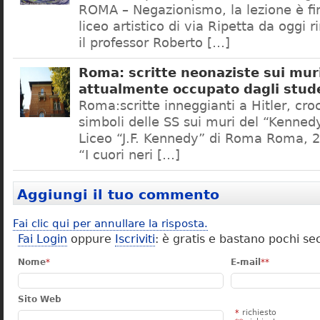
ROMA – Negazionismo, la lezione è fini
liceo artistico di via Ripetta da oggi 
il professor Roberto […]
Roma: scritte neonaziste sui muri
attualmente occupato dagli stud
Roma:scritte inneggianti a Hitler, croc
simboli delle SS sui muri del “Kennedy
Liceo “J.F. Kennedy” di Roma Roma, 2
“I cuori neri […]
Aggiungi il tuo commento
Fai clic qui per annullare la risposta.
Fai Login
oppure
Iscriviti
: è gratis e bastano pochi se
Nome
*
E-mail
**
Sito Web
*
richiesto