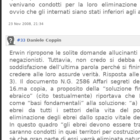
venivano condotti per la loro eliminazione 
ovvio che gli internati siano stati inferiori agli 
23 Nov 2008, 21:34
#33
Daniele Coppin
Erwin ripropone le solite domande allucinanti
negazionisti. Tuttavia, non credo si debba 
soddisfazione dell’ultima parola perché si finir
credere alle loro assurde verità. Risposta al
3). Il documento N.G. 2586 Affari segreti de
16.ma copia, a proposito della “soluzione f
ebraico” (cito testualmente) riportava che 
come “basi fondamentali” alla soluzione: “a) 
ebrei da tutti i settori della vita del p
eliminazione degli ebrei dallo spazio vitale d
In questo quadro “gli ebrei devono essere tra
saranno condotti in quei territori per costruzio
sè che gran parte di essi verrà eliminata nat