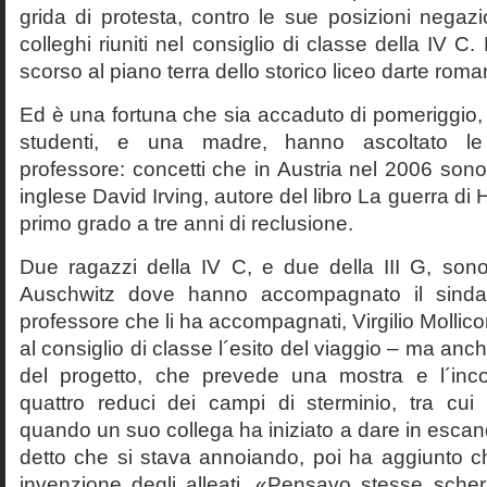
grida di protesta, contro le sue posizioni negazi
colleghi riuniti nel consiglio di classe della IV 
scorso al piano terra dello storico liceo darte roma
Ed è una fortuna che sia accaduto di pomeriggio, 
studenti, e una madre, hanno ascoltato le f
professore: concetti che in Austria nel 2006 sono 
inglese David Irving, autore del libro La guerra di H
primo grado a tre anni di reclusione.
Due ragazzi della IV C, e due della III G, son
Auschwitz dove hanno accompagnato il sinda
professore che li ha accompagnati, Virgilio Mollico
al consiglio di classe l´esito del viaggio – ma anch
del progetto, che prevede una mostra e l´inc
quattro reduci dei campi di sterminio, tra cu
quando un suo collega ha iniziato a dare in esca
detto che si stava annoiando, poi ha aggiunto c
invenzione degli alleati. «Pensavo stesse sch