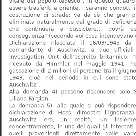
vitale del popolo tedesco”. In questo quadro
essere trasferiti a oriente… saranno condotti in
costruzione di strade; va da sè che gran pa
eliminata naturalmente dal grado di deficienza
che continuerà a sussistere… dovrà ess
conseguenza” (secondo voi cosa intendevano d
Dichiarazione rilasciata il 16/03/1945 d
comandante di Auschwitz, a due ufficial
Investigation Unit dell’esercito britannico: 
ricevuto da Himmler nel maggio 1941, ho
gassazione di 2 milioni di persone tra il giugno
1943, cioè nel periodo in cui sono sta
Auschwitz”.
Alla domanda 4) possono rispondere solo 
Liliana Fargion.
La domanda 5), alla quale si può rispondere
dichiarazione di Hoss, dimostra l’ignoranza 
Auschwitz era, in realtà, un insie
concentramento, in uno dei quali gli internati 
quelli provenienti direttamente dalle vari