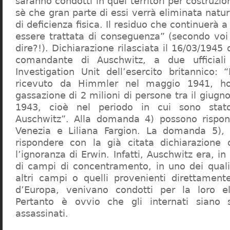
saranno condotti in quei territori per costruzio
sè che gran parte di essi verrà eliminata nat
di deficienza fisica. Il residuo che continuerà 
essere trattata di conseguenza” (secondo vo
dire?!). Dichiarazione rilasciata il 16/03/1945
comandante di Auschwitz, a due ufficial
Investigation Unit dell’esercito britannico: 
ricevuto da Himmler nel maggio 1941, ho
gassazione di 2 milioni di persone tra il giugno
1943, cioè nel periodo in cui sono sta
Auschwitz”. Alla domanda 4) possono rispo
Venezia e Liliana Fargion. La domanda 5), 
rispondere con la già citata dichiarazione 
l’ignoranza di Erwin. Infatti, Auschwitz era, in
di campi di concentramento, in uno dei quali 
altri campi o quelli provenienti direttamente
d’Europa, venivano condotti per la loro eli
Pertanto è ovvio che gli internati siano st
assassinati.