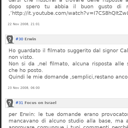
dopo spero tu abbia il buon gusto di n
,’http://it.youtube.com/watch?v=I7CS8hQIt
22 Nov 2008, 21:01
#30
Erwin
Ho guardato il filmato suggerito dal signor Ca
non visto.
Non si da ,nel filmato, alcuna risposta all
che ho posto.
Quindi le mie domande ,semplici,restano ancor
23 Nov 2008, 06:00
#31
Focus on Israel
per Erwin: le tue domande erano provocato
mancavano di alcuno studio alla base, ma 
approvare comunque i tuoi commenti perchè