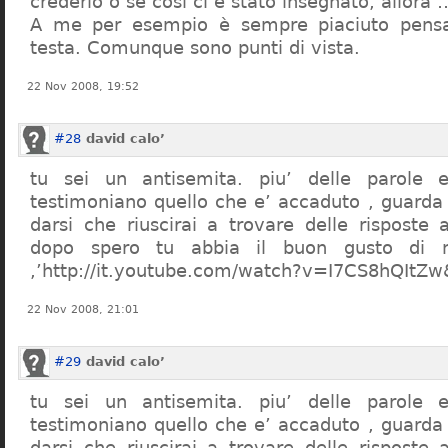
crederlo o se così ci è stato insegnato, allor
A me per esempio è sempre piaciuto pensa
testa. Comunque sono punti di vista.
22 Nov 2008, 19:52
#28
david calo’
tu sei un antisemita. piu’ delle parole e
testimoniano quello che e’ accaduto , guarda
darsi che riuscirai a trovare delle risposte
dopo spero tu abbia il buon gusto di n
,’http://it.youtube.com/watch?v=I7CS8hQIt
22 Nov 2008, 21:01
#29
david calo’
tu sei un antisemita. piu’ delle parole e
testimoniano quello che e’ accaduto , guarda
darsi che riuscirai a trovare delle risposte