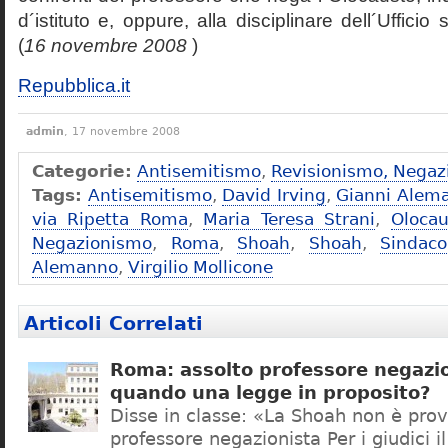
d´istituto e, oppure, alla disciplinare dell´Ufficio 
(
16 novembre 2008
)
Repubblica.it
admin
, 17 novembre 2008
Categorie:
Antisemitismo
,
Revisionismo, Negaz
Tags:
Antisemitismo
,
David Irving
,
Gianni Alem
via Ripetta Roma
,
Maria Teresa Strani
,
Olocau
Negazionismo
,
Roma
,
Shoah
,
Shoah
,
Sindac
Alemanno
,
Virgilio Mollicone
Articoli Correlati
Roma: assolto professore negazio
quando una legge in proposito?
Disse in classe: «La Shoah non è prov
professore negazionista Per i giudici i