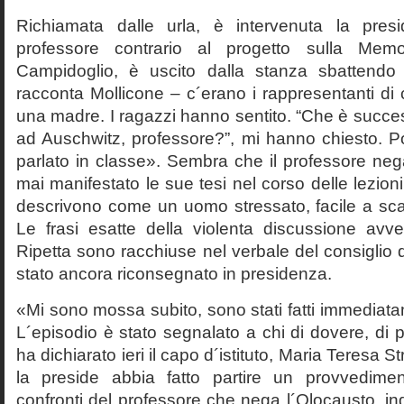
Richiamata dalle urla, è intervenuta la pres
professore contrario al progetto sulla Mem
Campidoglio, è uscito dalla stanza sbattendo 
racconta Mollicone – c´erano i rappresentanti di c
una madre. I ragazzi hanno sentito. “Che è succes
ad Auschwitz, professore?”, mi hanno chiesto. 
parlato in classe». Sembra che il professore neg
mai manifestato le sue tesi nel corso delle lezion
descrivono come un uomo stressato, facile a scat
Le frasi esatte della violenta discussione avv
Ripetta sono racchiuse nel verbale del consiglio 
stato ancora riconsegnato in presidenza.
«Mi sono mossa subito, sono stati fatti immediatam
L´episodio è stato segnalato a chi di dovere, di 
ha dichiarato ieri il capo d´istituto, Maria Teresa S
la preside abbia fatto partire un provvedime
confronti del professore che nega l´Olocausto, ind