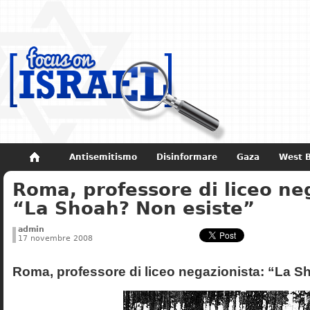
Antisemitismo
Disinformare
Gaza
West 
Roma, professore di liceo ne
Non dimenticare
Storia di Israele
“La Shoah? Non esiste”
admin
17 novembre 2008
Roma, professore di liceo negazionista: “La S