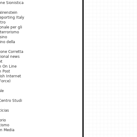
ne Sionistica
irenstein
porting Italy
tro
onale per gli
 terrorismo
sino
ino della
ione Corretta
tional news
et
m On Line
m Post
ish Internet
Force)
le
Centro Studi
icias
orio
tismo
an Media