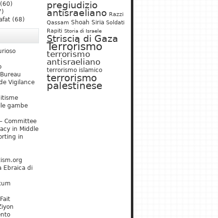
pregiudizio
(60)
antisraeliano
7)
Razzi
afat
(68)
Shoah
Siria
Qassam
Soldati
Rapiti
Storia di Israele
Striscia di Gaza
Terrorismo
urioso
terrorismo
antisraeliano
o
terrorismo islamico
 Bureau
terrorismo
de Vigilance
palestinese
mitisme
lle gambe
– Committee
acy in Middle
rting in
tism.org
 Ebraica di
kum
Fait
Ziyon
ento