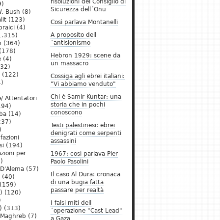
risoluzioni del Consiglio di
9)
Sicurezza dell´Onu
. Bush
(8)
lit
(123)
Così parlava Montanelli
raici
(4)
A proposito dell
1.315)
´antisionismo
h
(364)
(178)
Hebron 1929: scene da
e
(4)
un massacro
32)
(122)
Cossiga agli ebrei italiani:
)
"Vi abbiamo venduto"
Chi è Samir Kuntar: una
/ Attentatori
storia che in pochi
194)
conoscono
ba
(14)
237)
Testi palestinesi: ebrei
)
denigrati come serpenti
 fazioni
assassini
si
(194)
zioni per
1967: così parlava Pier
)
Paolo Pasolini
 D'Alema
(57)
Il caso Al Dura: cronaca
(40)
di una bugia fatta
(159)
passare per realtà
)
(120)
)
I falsi miti dell
)
(313)
´operazione "Cast Lead"
l Maghreb
(7)
a Gaza