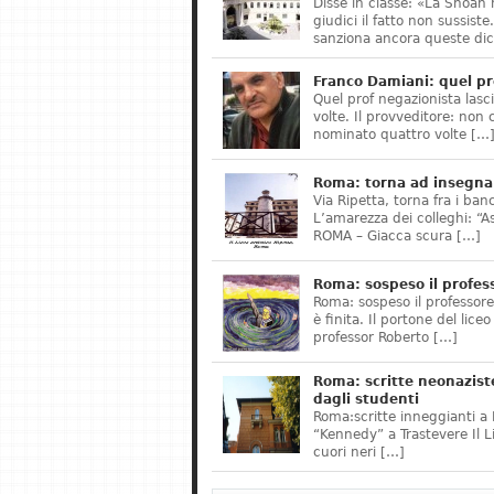
Disse in classe: «La Shoah 
giudici il fatto non sussis
sanziona ancora queste dic
Franco Damiani: quel pr
Quel prof negazionista lasci
volte. Il provveditore: non 
nominato quattro volte […
Roma: torna ad insegnar
Via Ripetta, torna fra i ban
L’amarezza dei colleghi: “A
ROMA – Giacca scura […]
Roma: sospeso il profes
Roma: sospeso il professor
è finita. Il portone del lice
professor Roberto […]
Roma: scritte neonazist
dagli studenti
Roma:scritte inneggianti a H
“Kennedy” a Trastevere Il 
cuori neri […]