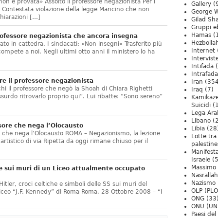
non è provata» Assolto il professore negazionista Per i
Gallery
(
te. Contestata violazione della legge Mancino che non
George W
hiarazioni […]
Gilad Sha
Gruppi eb
Hamas
(
ofessore negazionista che ancora insegna
Hezbolla
ato in cattedra. I sindacati: «Non insegni» Trasferito più
Internet
compete a noi. Negli ultimi otto anni il ministero lo ha
Intervist
]
Intifada
(
Intrafada
e il professore negazionista
Iran
(354
chi il professore che negò la Shoah di Chiara Righetti
Iraq
(7)
ssurdo ritrovarlo proprio qui”. Lui ribatte: “Sono sereno”
Kamikaze
Suicidi
(
Lega Ara
Libano
(
sore che nega l’Olocausto
Libia
(28
e che nega l’Olocausto ROMA – Negazionismo, la lezione
Lotte tra
o artistico di via Ripetta da oggi rimane chiuso per il
palestine
Manifesta
Israele
(5
Massimo
e sui muri di un Liceo attualmente occupato
Nasrallah
Nazismo
itler, croci celtiche e simboli delle SS sui muri del
OLP (PLO
Liceo “J.F. Kennedy” di Roma Roma, 28 Ottobre 2008 – “I
ONG
(33
ONU (UN
Paesi de