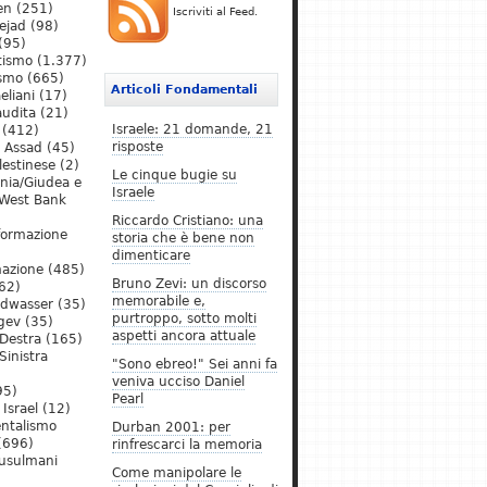
en
(251)
Iscriviti al Feed.
ejad
(98)
(95)
tismo
(1.377)
ismo
(665)
Articoli Fondamentali
eliani
(17)
audita
(21)
Israele: 21 domande, 21
(412)
risposte
l Assad
(45)
lestinese
(2)
Le cinque bugie su
ania/Giudea e
Israele
West Bank
Riccardo Cristiano: una
formazione
storia che è bene non
dimenticare
mazione
(485)
Bruno Zevi: un discorso
62)
memorabile e,
ldwasser
(35)
purtroppo, sotto molti
gev
(35)
aspetti ancora attuale
Destra
(165)
Sinistra
"Sono ebreo!" Sei anni fa
veniva ucciso Daniel
95)
Pearl
Israel
(12)
ntalismo
Durban 2001: per
(696)
rinfrescarci la memoria
Musulmani
Come manipolare le