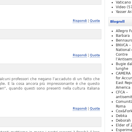
Vaticano
Video
(5
Yasser Ar
|
Rispondi
Quota
Blogroll
Allegro F
Barbara
Bennaur
BNVCA –
National 
Contre
|
Rispondi
Quota
l’Antise
Bugie da
lunghe
CAMERA 
for Accur
alcuni professori che negano l’accaduto di un fatto che
East Repo
iglie. E la cosa ancora più impressionante è che questo
America
ieri”, quando questi sono presenti nella cultura italiana
CFCA –
antisemi
Comunità
Roma
|
Rispondi
Quota
Cox&For
Debka
Deborah 
Elder of 
Esperim