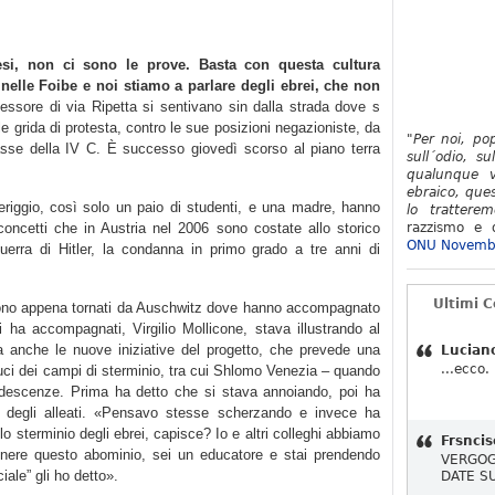
si, non ci sono le prove. Basta con questa cultura
 nelle Foibe e noi stiamo a parlare degli ebrei, che non
essore di via Ripetta si sentivano sin dalla strada dove s
alle grida di protesta, contro le sue posizioni negazioniste, da
"Per noi, po
 classe della IV C. È successo giovedì scorso al piano terra
sull´odio, su
qualunque v
ebraico, ques
riggio, così solo un paio di studenti, e una madre, hanno
lo tratterem
 concetti che in Austria nel 2006 sono costate allo storico
razzismo e d
ONU Novemb
guerra di Hitler, la condanna in primo grado a tre anni di
Ultimi 
 sono appena tornati da Auschwitz dove hanno accompagnato
 ha accompagnati, Virgilio Mollicone, stava illustrando al
ma anche le nuove iniziative del progetto, che prevede una
Lucian
...ecco.
duci dei campi di sterminio, tra cui Shlomo Venezia – quando
ndescenze. Prima ha detto che si stava annoiando, poi ha
 degli alleati. «Pensavo stesse scherzando e invece ha
lo sterminio degli ebrei, capisce? Io e altri colleghi abbiamo
Frsncis
nere questo abominio, sei un educatore e stai prendendo
VERGOG
iale” gli ho detto».
DATE S