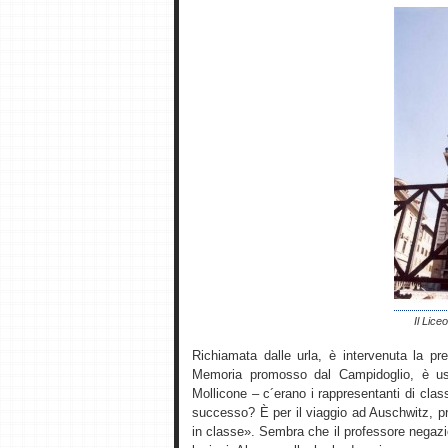
Il Lice
Richiamata dalle urla, è intervenuta la pre
Memoria promosso dal Campidoglio, è usc
Mollicone – c´erano i rappresentanti di clas
successo? È per il viaggio ad Auschwitz, p
in classe». Sembra che il professore negazi