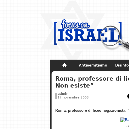
Antisemitismo
Disinf
Non dimenticare
Storia di Israel
Roma, professore di l
Non esiste”
admin
17 novembre 2008
Roma, professore di liceo negazionista:
B