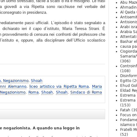
un uomo stressato, facile a scatti d´ira e misogino. Le frasi
Abu Maz
ta giovedì a via Ripetta sono racchiuse nel verbale del
Ahmadin
riconsegnato in presidenza.
Al Qaida
Antisemi
Antision
ediatamente passi ufficiali. L´episodio è stato segnalato a
Arabi isra
dichiarato ieri il capo d´istituto, Maria Teresa Strani. È
Arabia S
 un provvedimento di censura nei confronti del professore che
Attentati
istituto e, oppure, alla disciplinare dell´Ufficio scolastico
Bashar e
causa pa
Cisgiord
Samaria/
(306)
Controin
(108)
Disinfor
o, Negazionismo
,
Shoah
Egitto
(2
Ehud Go
anni Alemanno
,
liceo artistico via Ripetta Roma
,
Maria
Eldad Re
 Negazionismo
,
Roma
,
Shoah
,
Shoah
,
Sindaco di Roma
Estrema 
Estrema 
(153)
Fatah
(3
Focus on 
Fondame
islamico
e negazionista. A quando una legge in
Fratelli 
(52)