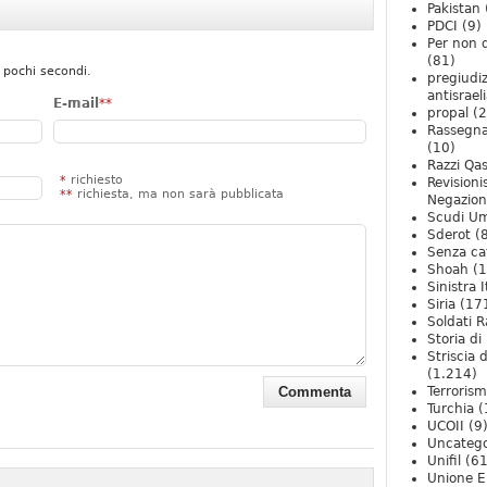
Pakistan
PDCI
(9)
Per non 
(81)
 pochi secondi.
pregiudiz
antisrael
E-mail
**
propal
(2
Rassegn
(10)
Razzi Qa
*
richiesto
Revision
**
richiesta, ma non sarà pubblicata
Negazio
Scudi U
Sderot
(8
Senza ca
Shoah
(1
Sinistra I
Siria
(17
Soldati R
Storia di 
Striscia 
(1.214)
Terroris
Turchia
(
UCOII
(9
Uncatego
Unifil
(61
Unione E