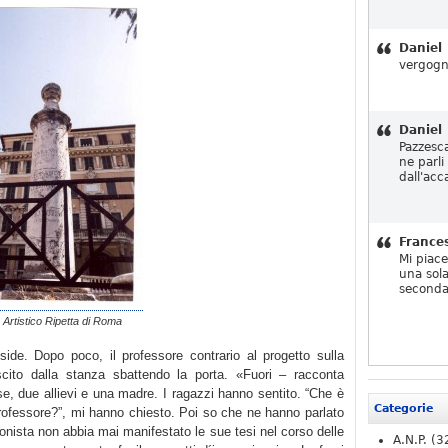
Daniel
vergogn
Daniel
Pazzesc
ne parli
dall'acc
France
Mi piac
una sola
seconda
o Artistico Ripetta di Roma
side. Dopo poco, il professore contrario al progetto sulla
ito dalla stanza sbattendo la porta. «Fuori – racconta
se, due allievi e una madre. I ragazzi hanno sentito. “Che è
Categorie
rofessore?”, mi hanno chiesto. Poi so che ne hanno parlato
onista non abbia mai manifestato le sue tesi nel corso delle
A.N.P.
(3