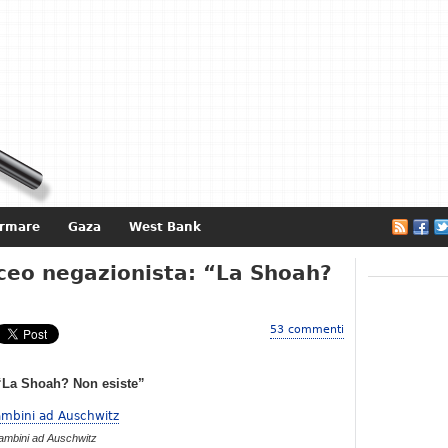
ormare
Gaza
West Bank
e
iceo negazionista: “La Shoah?
53 commenti
 “La Shoah? Non esiste”
ambini ad Auschwitz