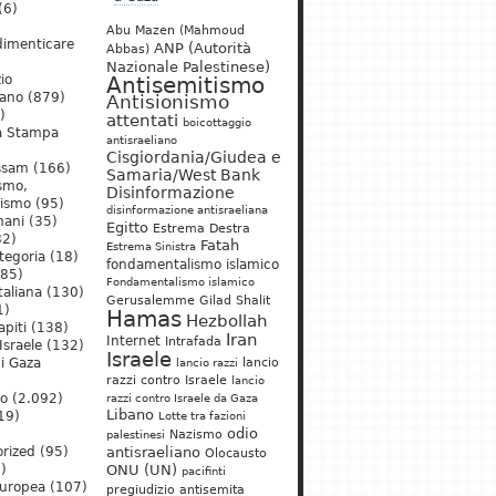
(6)
Abu Mazen (Mahmoud
dimenticare
ANP (Autorità
Abbas)
Nazionale Palestinese)
io
Antisemitismo
iano
(879)
Antisionismo
)
attentati
boicottaggio
a Stampa
antisraeliano
Cisgiordania/Giudea e
ssam
(166)
Samaria/West Bank
ismo,
Disinformazione
nismo
(95)
disinformazione antisraeliana
mani
(35)
Egitto
Estrema Destra
2)
Fatah
Estrema Sinistra
tegoria
(18)
fondamentalismo islamico
85)
Fondamentalismo islamico
taliana
(130)
Gerusalemme
Gilad Shalit
1)
Hamas
Hezbollah
apiti
(138)
Iran
Internet
Intrafada
Israele
(132)
Israele
lancio
di Gaza
lancio razzi
razzi contro Israele
lancio
mo
(2.092)
razzi contro Israele da Gaza
Libano
19)
Lotte tra fazioni
odio
)
Nazismo
palestinesi
rized
(95)
antisraeliano
Olocausto
)
ONU (UN)
pacifinti
uropea
(107)
pregiudizio antisemita