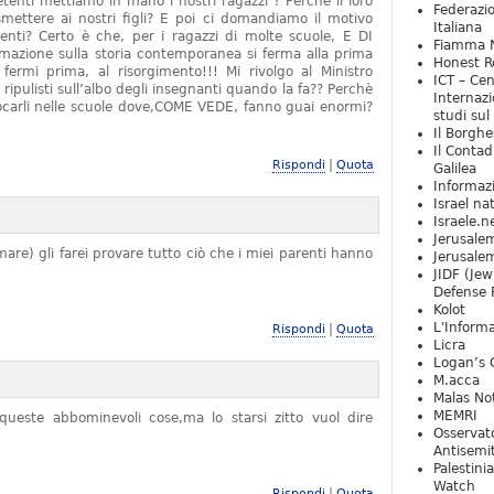
tenti mettiamo in mano i nostri ragazzi ? Perchè il loro
Federazio
mettere ai nostri figli? E poi ci domandiamo il motivo
Italiana
denti? Certo è che, per i ragazzi di molte scuole, E DI
Fiamma N
zione sulla storia contemporanea si ferma alla prima
Honest Re
rmi prima, al risorgimento!!! Mi rivolgo al Ministro
ICT – Cen
 ripulisti sull’albo degli insegnanti quando la fa?? Perchè
Internazi
locarli nelle scuole dove,COME VEDE, fanno guai enormi?
studi sul
Il Borghe
Il Contad
|
Rispondi
Quota
Galilea
Informaz
Israel na
Israele.n
Jerusale
are) gli farei provare tutto ciò che i miei parenti hanno
Jerusale
JIDF (Jew
Defense 
Kolot
L'Informa
|
Rispondi
Quota
Licra
Logan’s 
M.acca
Malas Not
MEMRI
ueste abbominevoli cose,ma lo starsi zitto vuol dire
Osservat
Antisemi
Palestini
Watch
|
Rispondi
Quota