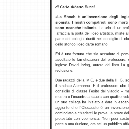
di Carlo Alberto Bucci
«La Shoah è un´invenzione degli ingle
sionista. I nostri compatrioti sono morti
sono neanche italiani».
Le urla di un prof
´affaccia la porta del liceo artistico, miste 
parte dei colleghi riuniti nel consiglio di
dello storico liceo darte romano.
Ed è una fortuna che sia accaduto di pome
ascoltato le farneticazioni del professore:
inglese David Irving, autore del libro La 
reclusione.
Due ragazzi della IV C, e due della III G,
il sindaco Alemanno. E il professore che li
consiglio di classe l´esito del viaggio – 
mostra e l´incontro a scuola con quattro re
un suo collega ha iniziato a dare in esca
aggiunto che l´Olocausto è un invenzione
cominciato a chiederci le prove, le prove del
protestato con veemenza: “Non puoi soste
parte a una riunione, ora sei un pubblico uffic