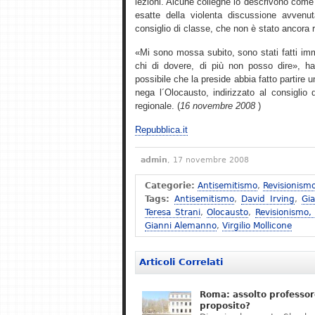
lezioni. Alcune colleghe lo descrivono come 
esatte della violenta discussione avvenu
consiglio di classe, che non è stato ancora 
«Mi sono mossa subito, sono stati fatti imm
chi di dovere, di più non posso dire», ha 
possibile che la preside abbia fatto partire
nega l´Olocausto, indirizzato al consiglio d´
regionale. (
16 novembre 2008
)
Repubblica.it
admin
, 17 novembre 2008
Categorie:
Antisemitismo
,
Revisionism
Tags:
Antisemitismo
,
David Irving
,
Gi
Teresa Strani
,
Olocausto
,
Revisionismo,
Gianni Alemanno
,
Virgilio Mollicone
Articoli Correlati
Roma: assolto professor
proposito?