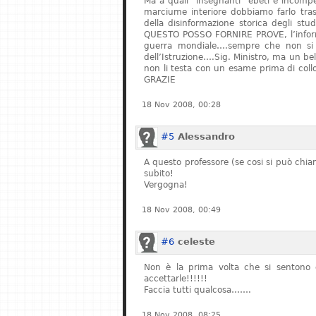
Ma a quali “insegnanti” ebeti e incompe
marciume interiore dobbiamo farlo tras
della disinformazione storica degli stu
QUESTO POSSO FORNIRE PROVE, l’informa
guerra mondiale….sempre che non si fe
dell’Istruzione….Sig. Ministro, ma un bel
non li testa con un esame prima di col
GRAZIE
18 Nov 2008, 00:28
#5
Alessandro
A questo professore (se cosi si può chiam
subito!
Vergogna!
18 Nov 2008, 00:49
#6
celeste
Non è la prima volta che si sentono q
accettarle!!!!!!
Faccia tutti qualcosa…….
18 Nov 2008, 08:25