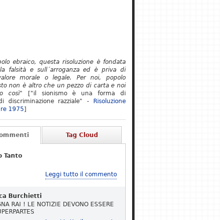
polo ebraico, questa risoluzione è fondata
lla falsità e sull´arroganza ed è priva di
alore morale o legale. Per noi, popolo
to non è altro che un pezzo di carta e noi
o così"
["il sionismo è una forma di
i discriminazione razziale" -
Risoluzione
re 1975
]
Commenti
Tag Cloud
o Tanto
Leggi tutto il commento
ca Burchietti
NA RAI ! LE NOTIZIE DEVONO ESSERE
UPERPARTES