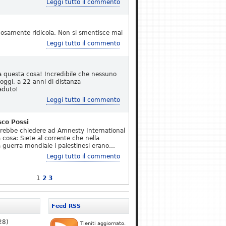
Leggi tutto il commento
osamente ridicola. Non si smentisce mai
Leggi tutto il commento
a questa cosa! Incredibile che nessuno
 oggi, a 22 anni di distanza
aduto!
Leggi tutto il commento
sco Possi
erebbe chiedere ad Amnesty International
 cosa: Siete al corrente che nella
 guerra mondiale i palestinesi erano…
Leggi tutto il commento
1
2
3
Feed RSS
28)
Tieniti aggiornato.