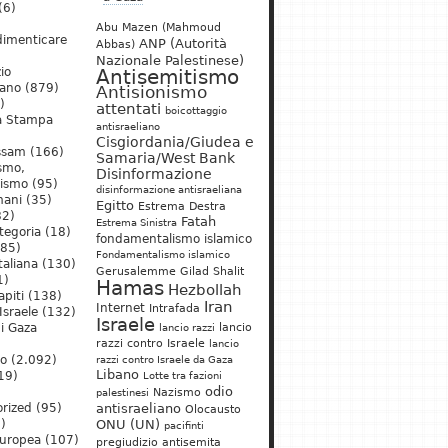
(6)
Abu Mazen (Mahmoud
dimenticare
ANP (Autorità
Abbas)
Nazionale Palestinese)
io
Antisemitismo
iano
(879)
Antisionismo
)
attentati
boicottaggio
a Stampa
antisraeliano
Cisgiordania/Giudea e
ssam
(166)
Samaria/West Bank
ismo,
Disinformazione
nismo
(95)
disinformazione antisraeliana
mani
(35)
Egitto
Estrema Destra
2)
Fatah
Estrema Sinistra
tegoria
(18)
fondamentalismo islamico
85)
Fondamentalismo islamico
taliana
(130)
Gerusalemme
Gilad Shalit
1)
Hamas
Hezbollah
apiti
(138)
Iran
Internet
Intrafada
Israele
(132)
Israele
lancio
di Gaza
lancio razzi
razzi contro Israele
lancio
mo
(2.092)
razzi contro Israele da Gaza
Libano
19)
Lotte tra fazioni
odio
)
Nazismo
palestinesi
rized
(95)
antisraeliano
Olocausto
)
ONU (UN)
pacifinti
uropea
(107)
pregiudizio antisemita