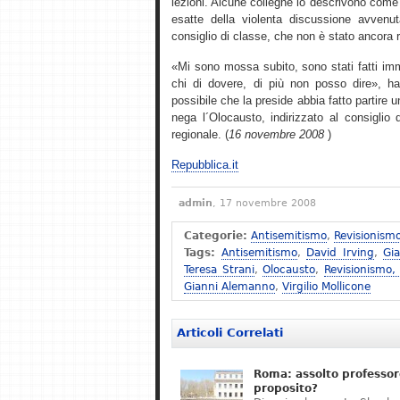
lezioni. Alcune colleghe lo descrivono come 
esatte della violenta discussione avvenu
consiglio di classe, che non è stato ancora 
«Mi sono mossa subito, sono stati fatti imm
chi di dovere, di più non posso dire», ha 
possibile che la preside abbia fatto partire
nega l´Olocausto, indirizzato al consiglio d´
regionale. (
16 novembre 2008
)
Repubblica.it
admin
, 17 novembre 2008
Categorie:
Antisemitismo
,
Revisionism
Tags:
Antisemitismo
,
David Irving
,
Gi
Teresa Strani
,
Olocausto
,
Revisionismo,
Gianni Alemanno
,
Virgilio Mollicone
Articoli Correlati
Roma: assolto professor
proposito?