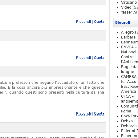
Vaticano
Video
(5
Yasser Ar
|
Rispondi
Quota
Blogroll
Allegro F
Barbara
Bennaur
BNVCA –
National 
Contre
|
Rispondi
Quota
l’Antise
Bugie da
lunghe
CAMERA 
for Accur
alcuni professori che negano l’accaduto di un fatto che
East Repo
iglie. E la cosa ancora più impressionante è che questo
America
ieri”, quando questi sono presenti nella cultura italiana
CFCA –
antisemi
Comunità
Roma
|
Rispondi
Quota
Cox&For
Debka
Deborah 
Elder of 
Esperim