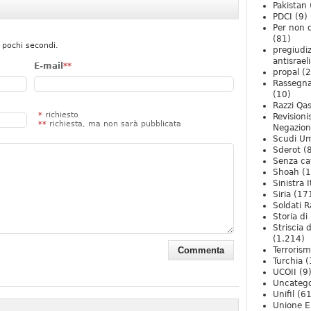
Pakistan
PDCI
(9)
Per non 
(81)
 pochi secondi.
pregiudiz
antisrael
E-mail
**
propal
(2
Rassegn
(10)
Razzi Qa
*
richiesto
Revision
**
richiesta, ma non sarà pubblicata
Negazio
Scudi U
Sderot
(8
Senza ca
Shoah
(1
Sinistra I
Siria
(17
Soldati R
Storia di 
Striscia 
(1.214)
Terroris
Turchia
(
UCOII
(9
Uncatego
Unifil
(61
Unione E