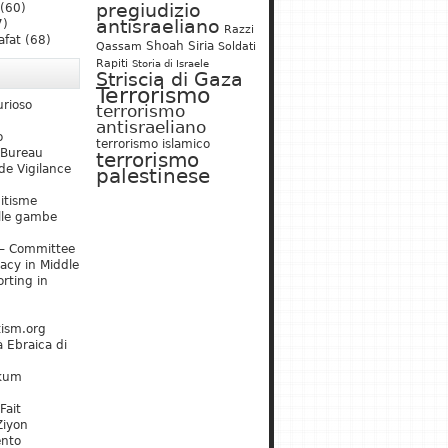
pregiudizio
(60)
antisraeliano
7)
Razzi
afat
(68)
Shoah
Siria
Qassam
Soldati
Rapiti
Storia di Israele
Striscia di Gaza
Terrorismo
urioso
terrorismo
antisraeliano
o
terrorismo islamico
 Bureau
terrorismo
de Vigilance
palestinese
mitisme
lle gambe
– Committee
acy in Middle
rting in
tism.org
 Ebraica di
kum
Fait
Ziyon
ento