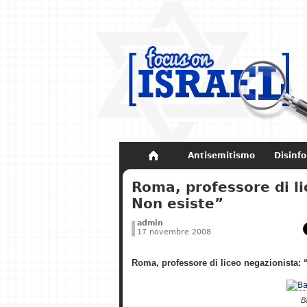
Antisemitismo
Disinf
Non dimenticare
Storia di Israel
Roma, professore di l
Non esiste”
admin
17 novembre 2008
Roma, professore di liceo negazionista:
B