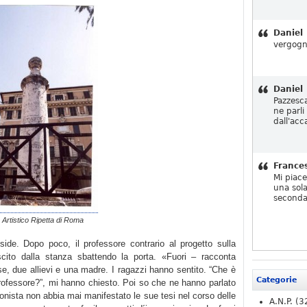
Daniel
vergogn
Daniel
Pazzesc
ne parli
dall'acc
France
Mi piac
una sola
seconda
o Artistico Ripetta di Roma
side. Dopo poco, il professore contrario al progetto sulla
ito dalla stanza sbattendo la porta. «Fuori – racconta
se, due allievi e una madre. I ragazzi hanno sentito. “Che è
Categorie
rofessore?”, mi hanno chiesto. Poi so che ne hanno parlato
onista non abbia mai manifestato le sue tesi nel corso delle
A.N.P.
(3