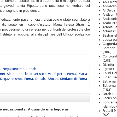
un uomo stressato, facile a scatti d´ira e misogino. Le frasi
Abu Maz
ta giovedì a via Ripetta sono racchiuse nel verbale del
Ahmadin
riconsegnato in presidenza.
Al Qaida
Antisemi
Antision
ediatamente passi ufficiali. L´episodio è stato segnalato a
Arabi isra
dichiarato ieri il capo d´istituto, Maria Teresa Strani. È
Arabia S
 un provvedimento di censura nei confronti del professore che
Attentati
istituto e, oppure, alla disciplinare dell´Ufficio scolastico
Bashar e
causa pa
Cisgiord
Samaria/
(306)
Controin
(108)
Disinfor
o, Negazionismo
,
Shoah
Egitto
(2
Ehud Go
anni Alemanno
,
liceo artistico via Ripetta Roma
,
Maria
Eldad Re
 Negazionismo
,
Roma
,
Shoah
,
Shoah
,
Sindaco di Roma
Estrema 
Estrema 
(153)
Fatah
(3
Focus on 
Fondame
islamico
e negazionista. A quando una legge in
Fratelli 
(52)