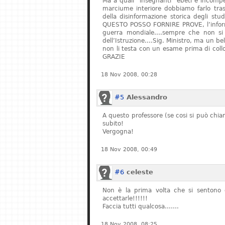
Ma a quali “insegnanti” ebeti e incompe
marciume interiore dobbiamo farlo tras
della disinformazione storica degli stu
QUESTO POSSO FORNIRE PROVE, l’informa
guerra mondiale….sempre che non si fe
dell’Istruzione….Sig. Ministro, ma un bel
non li testa con un esame prima di col
GRAZIE
18 Nov 2008, 00:28
#5
Alessandro
A questo professore (se cosi si può chiam
subito!
Vergogna!
18 Nov 2008, 00:49
#6
celeste
Non è la prima volta che si sentono q
accettarle!!!!!!
Faccia tutti qualcosa…….
18 Nov 2008, 08:25