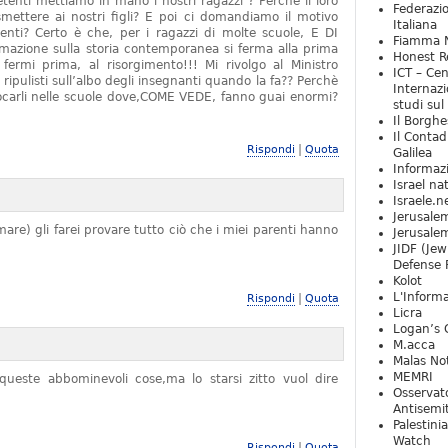
tenti mettiamo in mano i nostri ragazzi ? Perchè il loro
Federazio
mettere ai nostri figli? E poi ci domandiamo il motivo
Italiana
denti? Certo è che, per i ragazzi di molte scuole, E DI
Fiamma N
zione sulla storia contemporanea si ferma alla prima
Honest Re
rmi prima, al risorgimento!!! Mi rivolgo al Ministro
ICT – Cen
 ripulisti sull’albo degli insegnanti quando la fa?? Perchè
Internazi
locarli nelle scuole dove,COME VEDE, fanno guai enormi?
studi sul
Il Borghe
Il Contad
|
Rispondi
Quota
Galilea
Informaz
Israel na
Israele.n
Jerusale
are) gli farei provare tutto ciò che i miei parenti hanno
Jerusale
JIDF (Jew
Defense 
Kolot
L'Informa
|
Rispondi
Quota
Licra
Logan’s 
M.acca
Malas Not
MEMRI
ueste abbominevoli cose,ma lo starsi zitto vuol dire
Osservat
Antisemi
Palestini
Watch
|
Rispondi
Quota