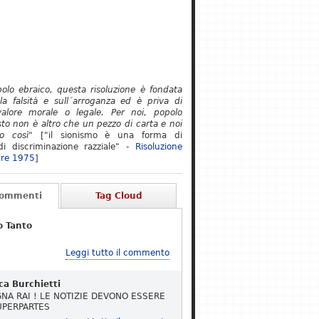
polo ebraico, questa risoluzione è fondata
lla falsità e sull´arroganza ed è priva di
alore morale o legale. Per noi, popolo
to non è altro che un pezzo di carta e noi
o così"
["il sionismo è una forma di
i discriminazione razziale" -
Risoluzione
re 1975
]
Commenti
Tag Cloud
o Tanto
Leggi tutto il commento
ca Burchietti
NA RAI ! LE NOTIZIE DEVONO ESSERE
UPERPARTES