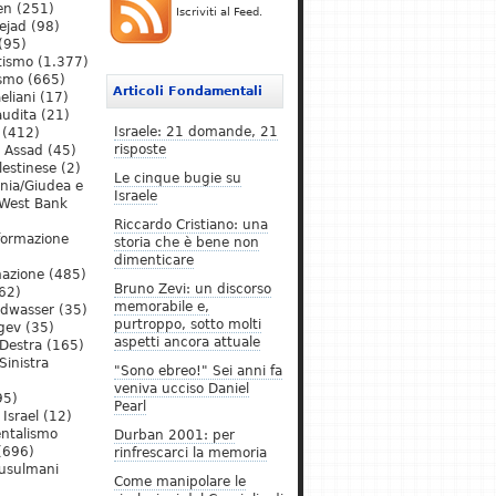
en
(251)
Iscriviti al Feed.
ejad
(98)
(95)
tismo
(1.377)
ismo
(665)
Articoli Fondamentali
eliani
(17)
audita
(21)
Israele: 21 domande, 21
(412)
risposte
l Assad
(45)
lestinese
(2)
Le cinque bugie su
ania/Giudea e
Israele
West Bank
Riccardo Cristiano: una
formazione
storia che è bene non
dimenticare
mazione
(485)
Bruno Zevi: un discorso
62)
memorabile e,
ldwasser
(35)
purtroppo, sotto molti
gev
(35)
aspetti ancora attuale
Destra
(165)
Sinistra
"Sono ebreo!" Sei anni fa
veniva ucciso Daniel
95)
Pearl
Israel
(12)
ntalismo
Durban 2001: per
(696)
rinfrescarci la memoria
Musulmani
Come manipolare le