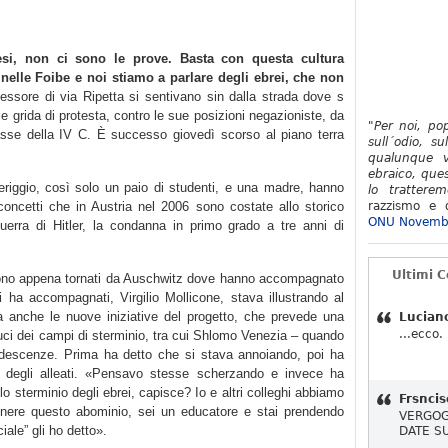
si, non ci sono le prove. Basta con questa cultura
 nelle Foibe e noi stiamo a parlare degli ebrei, che non
essore di via Ripetta si sentivano sin dalla strada dove s
alle grida di protesta, contro le sue posizioni negazioniste, da
"Per noi, po
 classe della IV C. È successo giovedì scorso al piano terra
sull´odio, su
qualunque v
ebraico, ques
riggio, così solo un paio di studenti, e una madre, hanno
lo tratterem
 concetti che in Austria nel 2006 sono costate allo storico
razzismo e d
ONU Novemb
guerra di Hitler, la condanna in primo grado a tre anni di
Ultimi 
 sono appena tornati da Auschwitz dove hanno accompagnato
 ha accompagnati, Virgilio Mollicone, stava illustrando al
ma anche le nuove iniziative del progetto, che prevede una
Lucian
...ecco.
duci dei campi di sterminio, tra cui Shlomo Venezia – quando
ndescenze. Prima ha detto che si stava annoiando, poi ha
 degli alleati. «Pensavo stesse scherzando e invece ha
lo sterminio degli ebrei, capisce? Io e altri colleghi abbiamo
Frsncis
nere questo abominio, sei un educatore e stai prendendo
VERGOG
iale” gli ho detto».
DATE S