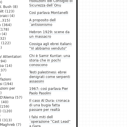
risoluzioni del Consiglio di
9)
Sicurezza dell´Onu
. Bush
(8)
lit
(123)
Così parlava Montanelli
raici
(4)
A proposito dell
1.315)
´antisionismo
h
(364)
(178)
Hebron 1929: scene da
e
(4)
un massacro
32)
(122)
Cossiga agli ebrei italiani:
)
"Vi abbiamo venduto"
Chi è Samir Kuntar: una
/ Attentatori
storia che in pochi
194)
conoscono
ba
(14)
237)
Testi palestinesi: ebrei
)
denigrati come serpenti
 fazioni
assassini
si
(194)
zioni per
1967: così parlava Pier
)
Paolo Pasolini
 D'Alema
(57)
Il caso Al Dura: cronaca
(40)
di una bugia fatta
(159)
passare per realtà
)
(120)
)
I falsi miti dell
)
(313)
´operazione "Cast Lead"
l Maghreb
(7)
a Gaza