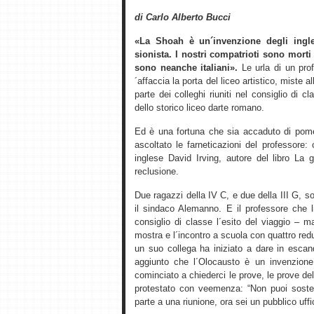
di Carlo Alberto Bucci
«La Shoah è un´invenzione degli ingle
sionista. I nostri compatrioti sono morti
sono neanche italiani».
Le urla di un prof
´affaccia la porta del liceo artistico, miste 
parte dei colleghi riuniti nel consiglio di
dello storico liceo darte romano.
Ed è una fortuna che sia accaduto di pome
ascoltato le farneticazioni del professore:
inglese David Irving, autore del libro La 
reclusione.
Due ragazzi della IV C, e due della III G,
il sindaco Alemanno. E il professore che li
consiglio di classe l´esito del viaggio – 
mostra e l´incontro a scuola con quattro re
un suo collega ha iniziato a dare in esca
aggiunto che l´Olocausto è un invenzione
cominciato a chiederci le prove, le prove del
protestato con veemenza: “Non puoi soste
parte a una riunione, ora sei un pubblico uffic