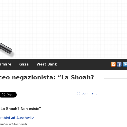
ormare
Gaza
West Bank
e
iceo negazionista: “La Shoah?
53 commenti
 “La Shoah? Non esiste”
ambini ad Auschwitz