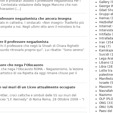
non è provata» Assolto il professore negazionista Per i
Gallery
(
te. Contestata violazione della legge Mancino che non
George W
hiarazioni […]
Gilad Sha
Gruppi eb
Hamas
(
ofessore negazionista che ancora insegna
Hezbolla
ato in cattedra. I sindacati: «Non insegni» Trasferito più
Internet
compete a noi. Negli ultimi otto anni il ministero lo ha
Intervist
]
Intifada
(
Intrafada
e il professore negazionista
Iran
(354
chi il professore che negò la Shoah di Chiara Righetti
Iraq
(7)
ssurdo ritrovarlo proprio qui”. Lui ribatte: “Sono sereno”
Kamikaze
Suicidi
(
Lega Ara
Libano
(
sore che nega l’Olocausto
Libia
(28
e che nega l’Olocausto ROMA – Negazionismo, la lezione
Lotte tra
o artistico di via Ripetta da oggi rimane chiuso per il
palestine
Manifesta
Israele
(5
Massimo
e sui muri di un Liceo attualmente occupato
Nasrallah
Nazismo
itler, croci celtiche e simboli delle SS sui muri del
OLP (PLO
Liceo “J.F. Kennedy” di Roma Roma, 28 Ottobre 2008 – “I
ONG
(33
ONU (UN
Paesi de