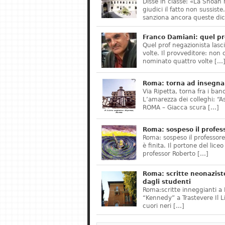
Disse in classe: «La Shoah 
giudici il fatto non sussis
sanziona ancora queste dic
Franco Damiani: quel pr
Quel prof negazionista lasci
volte. Il provveditore: non 
nominato quattro volte […
Roma: torna ad insegnar
Via Ripetta, torna fra i ban
L’amarezza dei colleghi: “A
ROMA – Giacca scura […]
Roma: sospeso il profes
Roma: sospeso il professor
è finita. Il portone del lice
professor Roberto […]
Roma: scritte neonazist
dagli studenti
Roma:scritte inneggianti a H
“Kennedy” a Trastevere Il 
cuori neri […]