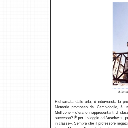
Il Lice
Richiamata dalle urla, è intervenuta la pre
Memoria promosso dal Campidoglio, è usc
Mollicone – c´erano i rappresentanti di clas
successo? È per il viaggio ad Auschwitz, p
in classe». Sembra che il professore negazi