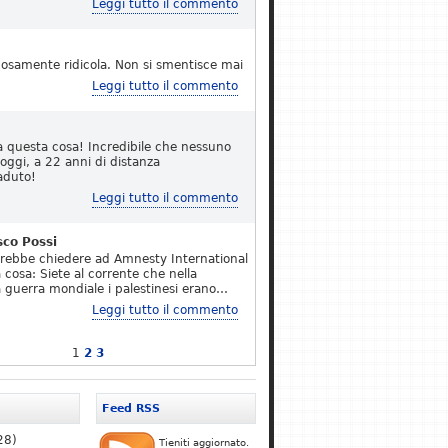
Leggi tutto il commento
osamente ridicola. Non si smentisce mai
Leggi tutto il commento
a questa cosa! Incredibile che nessuno
 oggi, a 22 anni di distanza
aduto!
Leggi tutto il commento
sco Possi
erebbe chiedere ad Amnesty International
 cosa: Siete al corrente che nella
 guerra mondiale i palestinesi erano…
Leggi tutto il commento
1
2
3
Feed RSS
28)
Tieniti aggiornato.