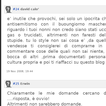
#24
david calo’
e’ inutile che provochi, sei solo un ipocrita 
antisemitismo con il buoungiorno masche
riguardo i tuoi nonni non credo siano stati uc
gas o trucidati, altrimenti non faresti d
stupide. tu lo style non sai cosa e’ ,da quel
vendesse ti consiglerei di comprarne in
commentare cose delle quali non sai niente,
bocca di altri ,prima documentati persona
cultura propria e poi ti riaffacci su questo blog
19 Nov 2008, 19:44
#25
Erwin
Chiaramente le mie domande cercano d
….risposta, è ovvio!
Altrimenti non sarebbero domande.