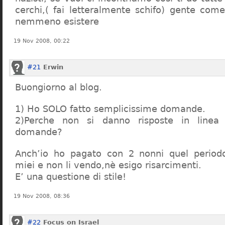
cerchi,( fai letteralmente schifo) gente co
nemmeno esistere
19 Nov 2008, 00:22
#21
Erwin
Buongiorno al blog.
1) Ho SOLO fatto semplicissime domande.
2)Perche non si danno risposte in linea 
domande?
Anch’io ho pagato con 2 nonni quel period
miei e non li vendo,nè esigo risarcimenti.
E’ una questione di stile!
19 Nov 2008, 08:36
#22
Focus on Israel