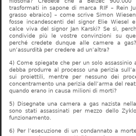
filosofia? Credete che a Belzec 900.000 
trasformati in sapone di marca RIF – Rein Ju
grasso ebraico] – come scrive Simon Wiesent
fosse incandescenti del signor Elie Wiesel 
calce viva del signor Jan Karski? Se sì, perc
condivide più le vostre convinzioni su que
perché credete dunque alle camere a gas?
un’assurdità per credere ad un’altra?
4) Come spiegate che per un solo assassinio a 
debba produrre al processo una perizia sull’
sui proiettili, mentre per nessuno dei proc
concentramento una perizia dell’arma del reat
quando erano in causa milioni di morti?
5) Disegnate una camera a gas nazista nella
sono stati assassinati per mezzo dello Zykl
funzionamento.
6) Per l’esecuzione di un condannato a mort