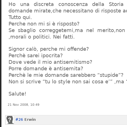
Ho una discreta conoscenza della Storia 
domande mirate,che necessitano di risposte a
Tutto qui.
Perche non mi si è risposto?
Se sbaglio correggetemi,ma nel merito,non c
,morali o politici. Nei fatti.
Signor calò, perche mi offende?
Perchè sarei ipocrita?
Dove vede il mio antisemitismo?
Porre domande è antisemita?
Perchè le mie domande sarebbero “stupide”?
Non si scrive “tu lo style non sai cosa e’” ,ma
Salute!
21 Nov 2008, 10:49
#26
Erwin