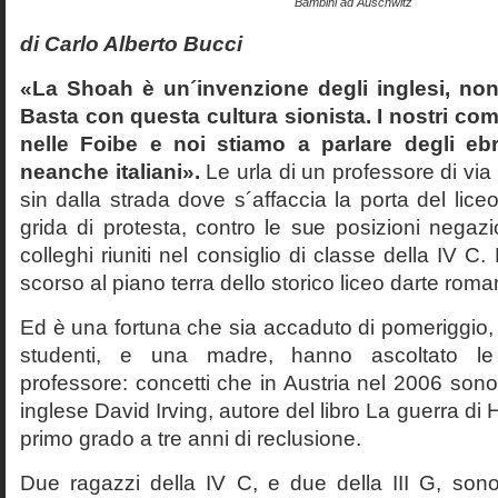
Bambini ad Auschwitz
di Carlo Alberto Bucci
«La Shoah è un´invenzione degli inglesi, non
Basta con questa cultura sionista. I nostri com
nelle Foibe e noi stiamo a parlare degli eb
neanche italiani».
Le urla di un professore di via
sin dalla strada dove s´affaccia la porta del liceo 
grida di protesta, contro le sue posizioni negazi
colleghi riuniti nel consiglio di classe della IV 
scorso al piano terra dello storico liceo darte roma
Ed è una fortuna che sia accaduto di pomeriggio, 
studenti, e una madre, hanno ascoltato le f
professore: concetti che in Austria nel 2006 sono 
inglese David Irving, autore del libro La guerra di H
primo grado a tre anni di reclusione.
Due ragazzi della IV C, e due della III G, son