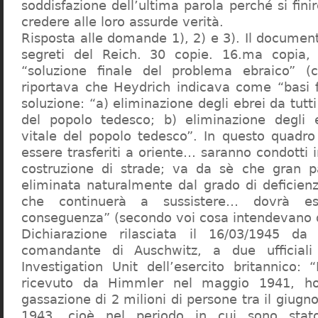
soddisfazione dell’ultima parola perché si finir
credere alle loro assurde verità.
Risposta alle domande 1), 2) e 3). Il documen
segreti del Reich. 30 copie. 16.ma copia, 
“soluzione finale del problema ebraico” (c
riportava che Heydrich indicava come “basi 
soluzione: “a) eliminazione degli ebrei da tutti 
del popolo tedesco; b) eliminazione degli e
vitale del popolo tedesco”. In questo quadro
essere trasferiti a oriente… saranno condotti in
costruzione di strade; va da sè che gran pa
eliminata naturalmente dal grado di deficienza
che continuerà a sussistere… dovrà ess
conseguenza” (secondo voi cosa intendevano d
Dichiarazione rilasciata il 16/03/1945 d
comandante di Auschwitz, a due ufficial
Investigation Unit dell’esercito britannico: 
ricevuto da Himmler nel maggio 1941, ho
gassazione di 2 milioni di persone tra il giugno
1943, cioè nel periodo in cui sono sta