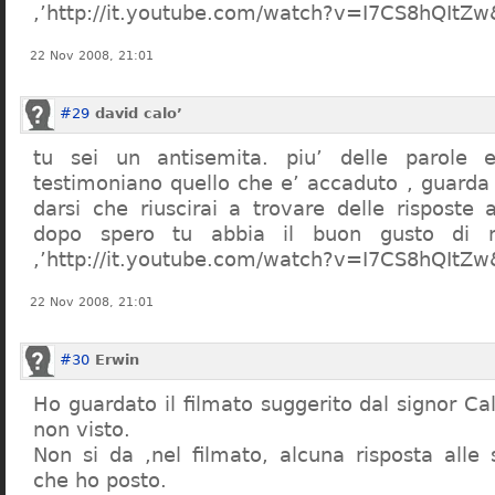
,’http://it.youtube.com/watch?v=I7CS8hQIt
22 Nov 2008, 21:01
#29
david calo’
tu sei un antisemita. piu’ delle parole e
testimoniano quello che e’ accaduto , guarda
darsi che riuscirai a trovare delle risposte
dopo spero tu abbia il buon gusto di n
,’http://it.youtube.com/watch?v=I7CS8hQIt
22 Nov 2008, 21:01
#30
Erwin
Ho guardato il filmato suggerito dal signor Ca
non visto.
Non si da ,nel filmato, alcuna risposta all
che ho posto.