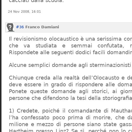
cacciati dalla scuola.
24 Nov 2008, 16:01
#36
Franco Damiani
Il revisionismo olocaustico è una serissima cor
che va studiata e semmai confutata, n
Rispondete alle seguenti dodici facili domandi
Alcune semplici domande agli sterminazionisti
Chiunque creda alla realtà dell’Olocausto e d
deve essere in grado di rispondere alle dom
Ponete queste domande agli storici, ai giorna
persone che difendono la tesi della storiografia 
1) Credete, poiché il comandante di Mauthau
l’ha confessato poco prima di morire, che d
milione e mezzo di persone siano state gassa
Hartheim presso Linz? Se sì, perché non lo 