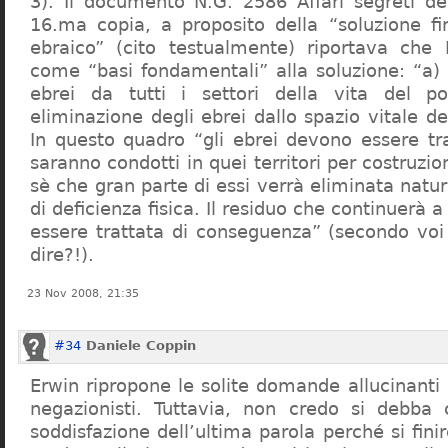
3). Il documento N.G. 2586 Affari segreti de
16.ma copia, a proposito della “soluzione f
ebraico” (cito testualmente) riportava che 
come “basi fondamentali” alla soluzione: “a) 
ebrei da tutti i settori della vita del p
eliminazione degli ebrei dallo spazio vitale d
In questo quadro “gli ebrei devono essere tra
saranno condotti in quei territori per costruzio
sè che gran parte di essi verrà eliminata nat
di deficienza fisica. Il residuo che continuerà 
essere trattata di conseguenza” (secondo vo
dire?!).
23 Nov 2008, 21:35
#34
Daniele Coppin
Erwin ripropone le solite domande allucinanti
negazionisti. Tuttavia, non credo si debba 
soddisfazione dell’ultima parola perché si finir