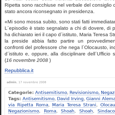
Ripetta sono racchiuse nel verbale del consiglio 
stato ancora riconsegnato in presidenza.
«Mi sono mossa subito, sono stati fatti immediatam
L´episodio è stato segnalato a chi di dovere, di 
ha dichiarato ieri il capo d´istituto, Maria Teresa S
la preside abbia fatto partire un provvedime
confronti del professore che nega l´Olocausto, ind
d´istituto e, oppure, alla disciplinare dell´Ufficio 
(
16 novembre 2008
)
Repubblica.it
admin
, 17 novembre 2008
Categorie:
Antisemitismo
,
Revisionismo, Negaz
Tags:
Antisemitismo
,
David Irving
,
Gianni Alem
via Ripetta Roma
,
Maria Teresa Strani
,
Olocau
Negazionismo
,
Roma
,
Shoah
,
Shoah
,
Sindac