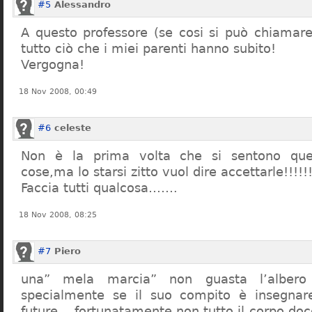
#5
Alessandro
A questo professore (se cosi si può chiamare)
tutto ciò che i miei parenti hanno subito!
Vergogna!
18 Nov 2008, 00:49
#6
celeste
Non è la prima volta che si sentono que
cose,ma lo starsi zitto vuol dire accettarle!!!!!
Faccia tutti qualcosa…….
18 Nov 2008, 08:25
#7
Piero
una” mela marcia” non guasta l’alber
specialmente se il suo compito è insegnare
future… fortunatamente non tutto il corpo doc