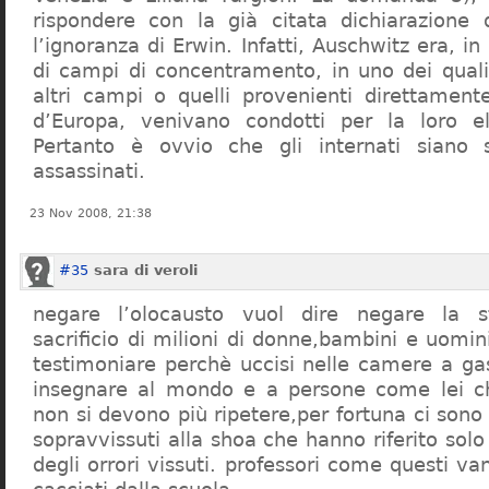
rispondere con la già citata dichiarazione 
l’ignoranza di Erwin. Infatti, Auschwitz era, in
di campi di concentramento, in uno dei quali 
altri campi o quelli provenienti direttamente
d’Europa, venivano condotti per la loro eli
Pertanto è ovvio che gli internati siano st
assassinati.
23 Nov 2008, 21:38
#35
sara di veroli
negare l’olocausto vuol dire negare la st
sacrificio di milioni di donne,bambini e uomi
testimoniare perchè uccisi nelle camere a ga
insegnare al mondo e a persone come lei ch
non si devono più ripetere,per fortuna ci sono
sopravvissuti alla shoa che hanno riferito so
degli orrori vissuti. professori come questi 