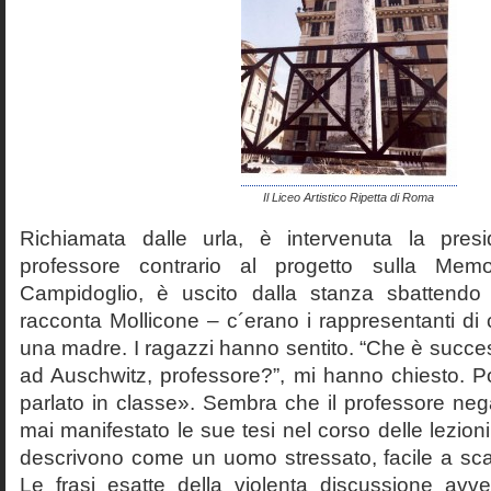
Il Liceo Artistico Ripetta di Roma
Richiamata dalle urla, è intervenuta la pres
professore contrario al progetto sulla Mem
Campidoglio, è uscito dalla stanza sbattendo 
racconta Mollicone – c´erano i rappresentanti di c
una madre. I ragazzi hanno sentito. “Che è succes
ad Auschwitz, professore?”, mi hanno chiesto. 
parlato in classe». Sembra che il professore neg
mai manifestato le sue tesi nel corso delle lezion
descrivono come un uomo stressato, facile a scat
Le frasi esatte della violenta discussione avv