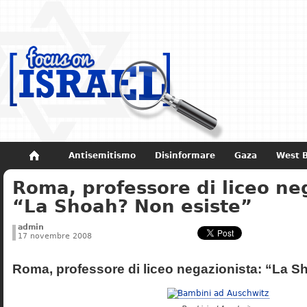
Antisemitismo
Disinformare
Gaza
West 
Roma, professore di liceo ne
Non dimenticare
Storia di Israele
“La Shoah? Non esiste”
admin
17 novembre 2008
Roma, professore di liceo negazionista: “La S