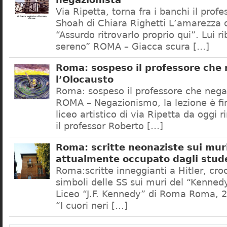
negazionista
Via Ripetta, torna fra i banchi il prof
Shoah di Chiara Righetti L’amarezza d
“Assurdo ritrovarlo proprio qui”. Lui r
sereno” ROMA – Giacca scura […]
Roma: sospeso il professore che
l’Olocausto
Roma: sospeso il professore che nega
ROMA – Negazionismo, la lezione è fini
liceo artistico di via Ripetta da oggi 
il professor Roberto […]
Roma: scritte neonaziste sui muri
attualmente occupato dagli stud
Roma:scritte inneggianti a Hitler, croc
simboli delle SS sui muri del “Kennedy
Liceo “J.F. Kennedy” di Roma Roma, 2
“I cuori neri […]