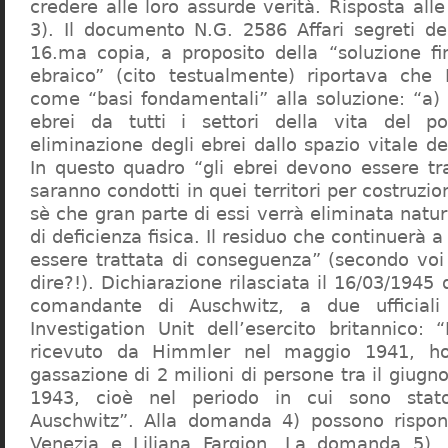
credere alle loro assurde verità. Risposta al
3). Il documento N.G. 2586 Affari segreti de
16.ma copia, a proposito della “soluzione f
ebraico” (cito testualmente) riportava che 
come “basi fondamentali” alla soluzione: “a) 
ebrei da tutti i settori della vita del p
eliminazione degli ebrei dallo spazio vitale d
In questo quadro “gli ebrei devono essere tra
saranno condotti in quei territori per costruzio
sè che gran parte di essi verrà eliminata nat
di deficienza fisica. Il residuo che continuerà 
essere trattata di conseguenza” (secondo vo
dire?!). Dichiarazione rilasciata il 16/03/1945
comandante di Auschwitz, a due ufficial
Investigation Unit dell’esercito britannico: 
ricevuto da Himmler nel maggio 1941, ho
gassazione di 2 milioni di persone tra il giugno
1943, cioè nel periodo in cui sono sta
Auschwitz”. Alla domanda 4) possono rispo
Venezia e Liliana Fargion. La domanda 5), 