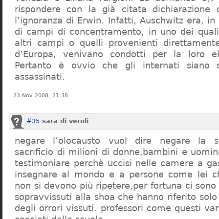
rispondere con la già citata dichiarazione 
l’ignoranza di Erwin. Infatti, Auschwitz era, in
di campi di concentramento, in uno dei quali 
altri campi o quelli provenienti direttamente
d’Europa, venivano condotti per la loro eli
Pertanto è ovvio che gli internati siano st
assassinati.
23 Nov 2008, 21:38
#35
sara di veroli
negare l’olocausto vuol dire negare la st
sacrificio di milioni di donne,bambini e uomi
testimoniare perchè uccisi nelle camere a ga
insegnare al mondo e a persone come lei ch
non si devono più ripetere,per fortuna ci sono
sopravvissuti alla shoa che hanno riferito so
degli orrori vissuti. professori come questi 