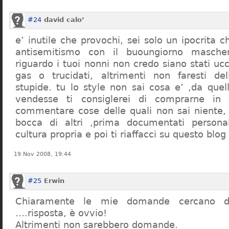
#24
david calo’
e’ inutile che provochi, sei solo un ipocrita 
antisemitismo con il buoungiorno masche
riguardo i tuoi nonni non credo siano stati uc
gas o trucidati, altrimenti non faresti d
stupide. tu lo style non sai cosa e’ ,da quel
vendesse ti consiglerei di comprarne in
commentare cose delle quali non sai niente,
bocca di altri ,prima documentati persona
cultura propria e poi ti riaffacci su questo blog
19 Nov 2008, 19:44
#25
Erwin
Chiaramente le mie domande cercano d
….risposta, è ovvio!
Altrimenti non sarebbero domande.