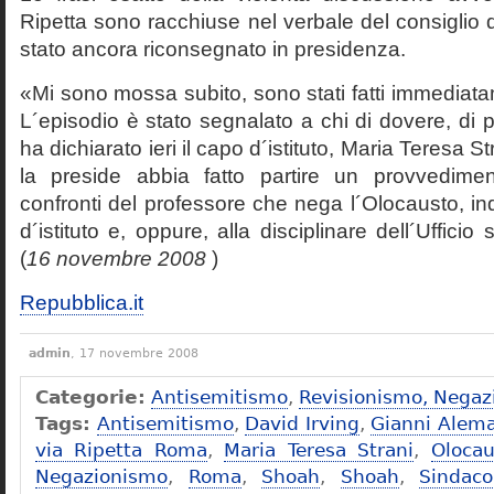
Ripetta sono racchiuse nel verbale del consiglio 
stato ancora riconsegnato in presidenza.
«Mi sono mossa subito, sono stati fatti immediatam
L´episodio è stato segnalato a chi di dovere, di 
ha dichiarato ieri il capo d´istituto, Maria Teresa S
la preside abbia fatto partire un provvedime
confronti del professore che nega l´Olocausto, ind
d´istituto e, oppure, alla disciplinare dell´Ufficio 
(
16 novembre 2008
)
Repubblica.it
admin
, 17 novembre 2008
Categorie:
Antisemitismo
,
Revisionismo, Negaz
Tags:
Antisemitismo
,
David Irving
,
Gianni Alem
via Ripetta Roma
,
Maria Teresa Strani
,
Olocau
Negazionismo
,
Roma
,
Shoah
,
Shoah
,
Sindac