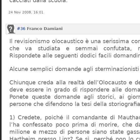
cacciati dalla scuola.
24 Nov 2008, 16:01
#36
Franco Damiani
Il revisionismo olocaustico è una serissima cor
che va studiata e semmai confutata, n
Rispondete alle seguenti dodici facili domandi
Alcune semplici domande agli sterminazionisti
Chiunque creda alla realtà dell’Olocausto e d
deve essere in grado di rispondere alle dom
Ponete queste domande agli storici, ai giorna
persone che difendono la tesi della storiografia 
1) Credete, poiché il comandante di Mauthau
l’ha confessato poco prima di morire, che d
milione e mezzo di persone siano state gassa
Hartheim presso Linz? Se sì, perché non lo 