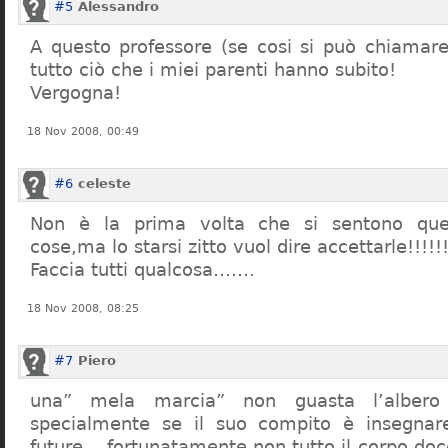
#5
Alessandro
A questo professore (se cosi si può chiamare)
tutto ciò che i miei parenti hanno subito!
Vergogna!
18 Nov 2008, 00:49
#6
celeste
Non è la prima volta che si sentono que
cose,ma lo starsi zitto vuol dire accettarle!!!!!
Faccia tutti qualcosa…….
18 Nov 2008, 08:25
#7
Piero
una” mela marcia” non guasta l’alber
specialmente se il suo compito è insegnare
future… fortunatamente non tutto il corpo doc