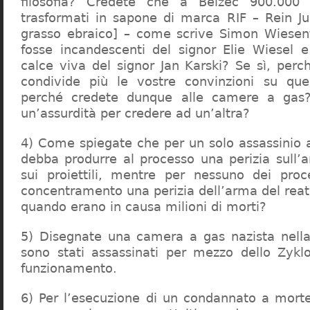
filosofia? Credete che a Belzec 900.000 
trasformati in sapone di marca RIF – Rein Ju
grasso ebraico] – come scrive Simon Wiesent
fosse incandescenti del signor Elie Wiesel 
calce viva del signor Jan Karski? Se sì, perc
condivide più le vostre convinzioni su que
perché credete dunque alle camere a gas?
un’assurdità per credere ad un’altra?
4) Come spiegate che per un solo assassinio a 
debba produrre al processo una perizia sull’
sui proiettili, mentre per nessuno dei proc
concentramento una perizia dell’arma del reat
quando erano in causa milioni di morti?
5) Disegnate una camera a gas nazista nella
sono stati assassinati per mezzo dello Zykl
funzionamento.
6) Per l’esecuzione di un condannato a mort