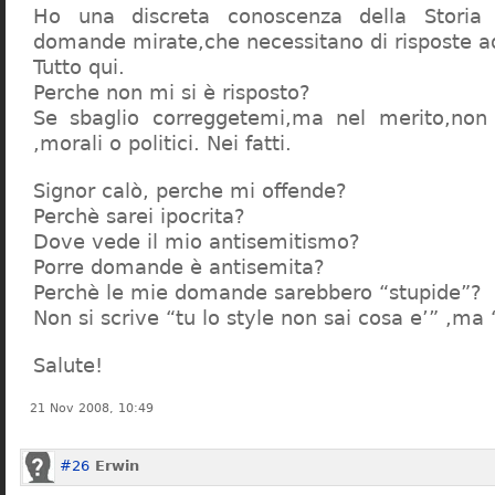
Ho una discreta conoscenza della Storia 
domande mirate,che necessitano di risposte a
Tutto qui.
Perche non mi si è risposto?
Se sbaglio correggetemi,ma nel merito,non c
,morali o politici. Nei fatti.
Signor calò, perche mi offende?
Perchè sarei ipocrita?
Dove vede il mio antisemitismo?
Porre domande è antisemita?
Perchè le mie domande sarebbero “stupide”?
Non si scrive “tu lo style non sai cosa e’” ,ma
Salute!
21 Nov 2008, 10:49
#26
Erwin