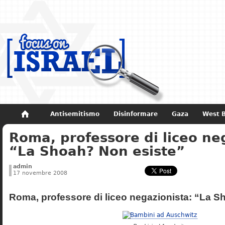
Antisemitismo
Disinformare
Gaza
West 
Roma, professore di liceo ne
Non dimenticare
Storia di Israele
“La Shoah? Non esiste”
admin
17 novembre 2008
Roma, professore di liceo negazionista: “La S