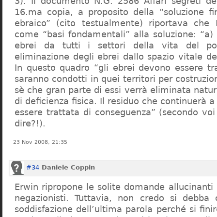
3). Il documento N.G. 2586 Affari segreti de
16.ma copia, a proposito della “soluzione f
ebraico” (cito testualmente) riportava che 
come “basi fondamentali” alla soluzione: “a) 
ebrei da tutti i settori della vita del p
eliminazione degli ebrei dallo spazio vitale d
In questo quadro “gli ebrei devono essere tra
saranno condotti in quei territori per costruzio
sè che gran parte di essi verrà eliminata nat
di deficienza fisica. Il residuo che continuerà 
essere trattata di conseguenza” (secondo vo
dire?!).
23 Nov 2008, 21:35
#34
Daniele Coppin
Erwin ripropone le solite domande allucinanti
negazionisti. Tuttavia, non credo si debba 
soddisfazione dell’ultima parola perché si finir