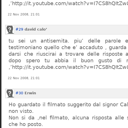
,’http://it.youtube.com/watch?v=I7CS8hQIt
22 Nov 2008, 21:01
#29
david calo’
tu sei un antisemita. piu’ delle parole e
testimoniano quello che e’ accaduto , guarda
darsi che riuscirai a trovare delle risposte
dopo spero tu abbia il buon gusto di n
,’http://it.youtube.com/watch?v=I7CS8hQIt
22 Nov 2008, 21:01
#30
Erwin
Ho guardato il filmato suggerito dal signor Ca
non visto.
Non si da ,nel filmato, alcuna risposta all
che ho posto.