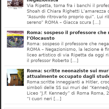
negazionista
Via Ripetta, torna fra i banchi il prof
Shoah di Chiara Righetti L’amarezza d
“Assurdo ritrovarlo proprio qui”. Lui r
sereno” ROMA – Giacca scura […]
Roma: sospeso il professore che
l’Olocausto
Roma: sospeso il professore che nega
ROMA – Negazionismo, la lezione è fini
liceo artistico di via Ripetta da oggi 
il professor Roberto […]
Roma: scritte neonaziste sui muri
attualmente occupato dagli stud
Roma:scritte inneggianti a Hitler, croc
simboli delle SS sui muri del “Kennedy
Liceo “J.F. Kennedy” di Roma Roma, 2
“I cuori neri […]