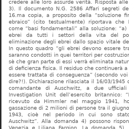
credere alle loro assurde verità. Risposta al
3). Il documento N.G. 2586 Affari segreti de
16.ma copia, a proposito della “soluzione f
ebraico” (cito testualmente) riportava che 
come “basi fondamentali” alla soluzione: “a) 
ebrei da tutti i settori della vita del p
eliminazione degli ebrei dallo spazio vitale d
In questo quadro “gli ebrei devono essere tra
saranno condotti in quei territori per costruzio
sè che gran parte di essi verrà eliminata nat
di deficienza fisica. Il residuo che continuerà 
essere trattata di conseguenza” (secondo vo
dire?!). Dichiarazione rilasciata il 16/03/1945
comandante di Auschwitz, a due ufficial
Investigation Unit dell’esercito britannico: 
ricevuto da Himmler nel maggio 1941, ho
gassazione di 2 milioni di persone tra il giugno
1943, cioè nel periodo in cui sono sta
Auschwitz”. Alla domanda 4) possono rispo
Venezia e Liliana Fargion. La domanda 5), 