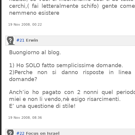
cerchi,( fai letteralmente schifo) gente co
nemmeno esistere
19 Nov 2008, 00:22
#21
Erwin
Buongiorno al blog.
1) Ho SOLO fatto semplicissime domande.
2)Perche non si danno risposte in linea 
domande?
Anch’io ho pagato con 2 nonni quel period
miei e non li vendo,nè esigo risarcimenti.
E’ una questione di stile!
19 Nov 2008, 08:36
#22
Focus on Israel