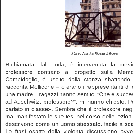
Il Liceo Artistico Ripetta di Roma
Richiamata dalle urla, è intervenuta la pres
professore contrario al progetto sulla Mem
Campidoglio, è uscito dalla stanza sbattendo 
racconta Mollicone – c´erano i rappresentanti di c
una madre. I ragazzi hanno sentito. “Che è succes
ad Auschwitz, professore?”, mi hanno chiesto. 
parlato in classe». Sembra che il professore neg
mai manifestato le sue tesi nel corso delle lezion
descrivono come un uomo stressato, facile a scat
Le frasi esatte della violenta discussione avv