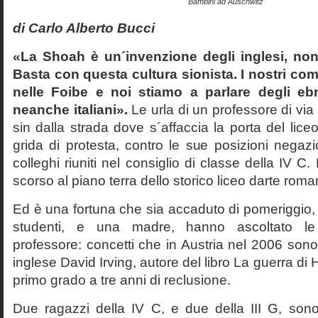
Bambini ad Auschwitz
di Carlo Alberto Bucci
«La Shoah è un´invenzione degli inglesi, non
Basta con questa cultura sionista. I nostri com
nelle Foibe e noi stiamo a parlare degli eb
neanche italiani».
Le urla di un professore di via
sin dalla strada dove s´affaccia la porta del liceo 
grida di protesta, contro le sue posizioni negazi
colleghi riuniti nel consiglio di classe della IV 
scorso al piano terra dello storico liceo darte roma
Ed è una fortuna che sia accaduto di pomeriggio, 
studenti, e una madre, hanno ascoltato le f
professore: concetti che in Austria nel 2006 sono 
inglese David Irving, autore del libro La guerra di H
primo grado a tre anni di reclusione.
Due ragazzi della IV C, e due della III G, son