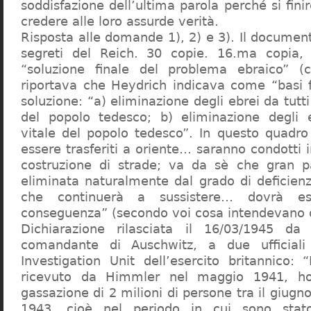
soddisfazione dell’ultima parola perché si finir
credere alle loro assurde verità.
Risposta alle domande 1), 2) e 3). Il documen
segreti del Reich. 30 copie. 16.ma copia, 
“soluzione finale del problema ebraico” (c
riportava che Heydrich indicava come “basi 
soluzione: “a) eliminazione degli ebrei da tutti 
del popolo tedesco; b) eliminazione degli e
vitale del popolo tedesco”. In questo quadro
essere trasferiti a oriente… saranno condotti in
costruzione di strade; va da sè che gran pa
eliminata naturalmente dal grado di deficienza
che continuerà a sussistere… dovrà ess
conseguenza” (secondo voi cosa intendevano d
Dichiarazione rilasciata il 16/03/1945 d
comandante di Auschwitz, a due ufficial
Investigation Unit dell’esercito britannico: 
ricevuto da Himmler nel maggio 1941, ho
gassazione di 2 milioni di persone tra il giugno
1943, cioè nel periodo in cui sono sta