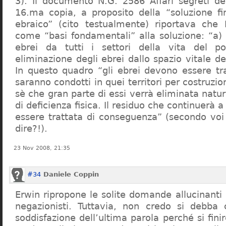
3). Il documento N.G. 2586 Affari segreti de
16.ma copia, a proposito della “soluzione f
ebraico” (cito testualmente) riportava che 
come “basi fondamentali” alla soluzione: “a) 
ebrei da tutti i settori della vita del p
eliminazione degli ebrei dallo spazio vitale d
In questo quadro “gli ebrei devono essere tra
saranno condotti in quei territori per costruzio
sè che gran parte di essi verrà eliminata nat
di deficienza fisica. Il residuo che continuerà 
essere trattata di conseguenza” (secondo vo
dire?!).
23 Nov 2008, 21:35
#34
Daniele Coppin
Erwin ripropone le solite domande allucinanti
negazionisti. Tuttavia, non credo si debba 
soddisfazione dell’ultima parola perché si finir