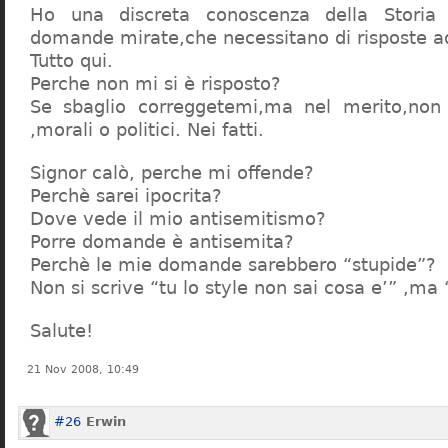
Ho una discreta conoscenza della Storia 
domande mirate,che necessitano di risposte a
Tutto qui.
Perche non mi si è risposto?
Se sbaglio correggetemi,ma nel merito,non c
,morali o politici. Nei fatti.
Signor calò, perche mi offende?
Perchè sarei ipocrita?
Dove vede il mio antisemitismo?
Porre domande è antisemita?
Perchè le mie domande sarebbero “stupide”?
Non si scrive “tu lo style non sai cosa e’” ,ma
Salute!
21 Nov 2008, 10:49
#26
Erwin