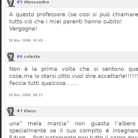
#5
Alessandro
A questo professore (se cosi si può chiamare)
tutto ciò che i miei parenti hanno subito!
Vergogna!
18 Nov 2008, 00:49
#6
celeste
Non è la prima volta che si sentono que
cose,ma lo starsi zitto vuol dire accettarle!!!!!
Faccia tutti qualcosa…….
18 Nov 2008, 08:25
#7
Piero
una” mela marcia” non guasta l’alber
specialmente se il suo compito è insegnare
future… fortunatamente non tutto il corpo doc