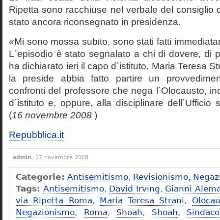
Ripetta sono racchiuse nel verbale del consiglio 
stato ancora riconsegnato in presidenza.
«Mi sono mossa subito, sono stati fatti immediatam
L´episodio è stato segnalato a chi di dovere, di 
ha dichiarato ieri il capo d´istituto, Maria Teresa S
la preside abbia fatto partire un provvedime
confronti del professore che nega l´Olocausto, ind
d´istituto e, oppure, alla disciplinare dell´Ufficio 
(
16 novembre 2008
)
Repubblica.it
admin
, 17 novembre 2008
Categorie:
Antisemitismo
,
Revisionismo, Negaz
Tags:
Antisemitismo
,
David Irving
,
Gianni Alem
via Ripetta Roma
,
Maria Teresa Strani
,
Olocau
Negazionismo
,
Roma
,
Shoah
,
Shoah
,
Sindac