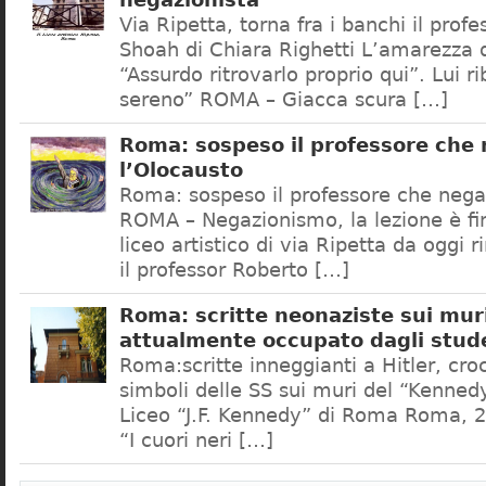
negazionista
Via Ripetta, torna fra i banchi il prof
Shoah di Chiara Righetti L’amarezza d
“Assurdo ritrovarlo proprio qui”. Lui r
sereno” ROMA – Giacca scura […]
Roma: sospeso il professore che
l’Olocausto
Roma: sospeso il professore che nega
ROMA – Negazionismo, la lezione è fini
liceo artistico di via Ripetta da oggi 
il professor Roberto […]
Roma: scritte neonaziste sui muri
attualmente occupato dagli stud
Roma:scritte inneggianti a Hitler, croc
simboli delle SS sui muri del “Kennedy
Liceo “J.F. Kennedy” di Roma Roma, 2
“I cuori neri […]