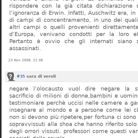
rispondere con la già citata dichiarazione 
l’ignoranza di Erwin. Infatti, Auschwitz era, in
di campi di concentramento, in uno dei quali 
altri campi o quelli provenienti direttamente
d’Europa, venivano condotti per la loro eli
Pertanto è ovvio che gli internati siano st
assassinati.
23 Nov 2008, 21:38
#35
sara di veroli
negare l’olocausto vuol dire negare la st
sacrificio di milioni di donne,bambini e uomi
testimoniare perchè uccisi nelle camere a ga
insegnare al mondo e a persone come lei ch
non si devono più ripetere,per fortuna ci sono
sopravvissuti alla shoa che hanno riferito so
degli orrori vissuti. professori come questi 