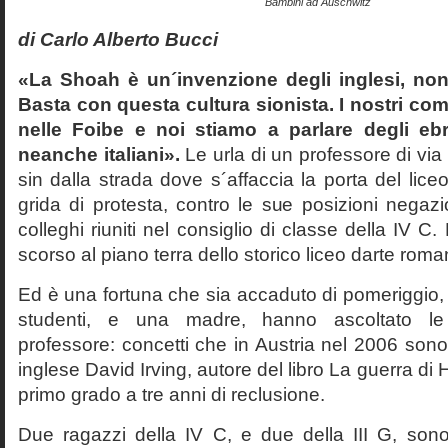
Bambini ad Auschwitz
di Carlo Alberto Bucci
«La Shoah è un´invenzione degli inglesi, non
Basta con questa cultura sionista. I nostri com
nelle Foibe e noi stiamo a parlare degli eb
neanche italiani».
Le urla di un professore di via
sin dalla strada dove s´affaccia la porta del liceo 
grida di protesta, contro le sue posizioni negazi
colleghi riuniti nel consiglio di classe della IV 
scorso al piano terra dello storico liceo darte roma
Ed è una fortuna che sia accaduto di pomeriggio, 
studenti, e una madre, hanno ascoltato le f
professore: concetti che in Austria nel 2006 sono 
inglese David Irving, autore del libro La guerra di H
primo grado a tre anni di reclusione.
Due ragazzi della IV C, e due della III G, son