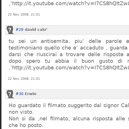
,’http://it.youtube.com/watch?v=I7CS8hQIt
22 Nov 2008, 21:01
#29
david calo’
tu sei un antisemita. piu’ delle parole e
testimoniano quello che e’ accaduto , guarda
darsi che riuscirai a trovare delle risposte
dopo spero tu abbia il buon gusto di n
,’http://it.youtube.com/watch?v=I7CS8hQIt
22 Nov 2008, 21:01
#30
Erwin
Ho guardato il filmato suggerito dal signor Ca
non visto.
Non si da ,nel filmato, alcuna risposta all
che ho posto.