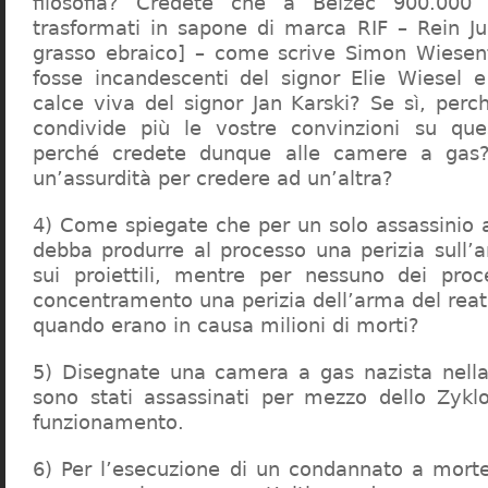
filosofia? Credete che a Belzec 900.000 
trasformati in sapone di marca RIF – Rein Ju
grasso ebraico] – come scrive Simon Wiesent
fosse incandescenti del signor Elie Wiesel 
calce viva del signor Jan Karski? Se sì, perc
condivide più le vostre convinzioni su que
perché credete dunque alle camere a gas?
un’assurdità per credere ad un’altra?
4) Come spiegate che per un solo assassinio a 
debba produrre al processo una perizia sull’
sui proiettili, mentre per nessuno dei proc
concentramento una perizia dell’arma del reat
quando erano in causa milioni di morti?
5) Disegnate una camera a gas nazista nella
sono stati assassinati per mezzo dello Zykl
funzionamento.
6) Per l’esecuzione di un condannato a mort