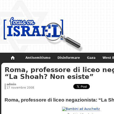
Antisemitismo
Disinformare
Gaza
West 
Roma, professore di liceo ne
Non dimenticare
Storia di Israele
“La Shoah? Non esiste”
admin
17 novembre 2008
Roma, professore di liceo negazionista: “La S