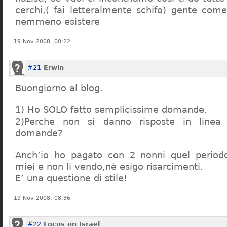
cerchi,( fai letteralmente schifo) gente co
nemmeno esistere
19 Nov 2008, 00:22
#21
Erwin
Buongiorno al blog.
1) Ho SOLO fatto semplicissime domande.
2)Perche non si danno risposte in linea 
domande?
Anch’io ho pagato con 2 nonni quel period
miei e non li vendo,nè esigo risarcimenti.
E’ una questione di stile!
19 Nov 2008, 08:36
#22
Focus on Israel