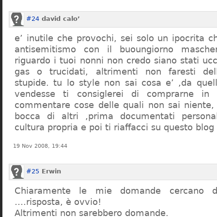
#24
david calo’
e’ inutile che provochi, sei solo un ipocrita 
antisemitismo con il buoungiorno masche
riguardo i tuoi nonni non credo siano stati uc
gas o trucidati, altrimenti non faresti d
stupide. tu lo style non sai cosa e’ ,da quel
vendesse ti consiglerei di comprarne in
commentare cose delle quali non sai niente,
bocca di altri ,prima documentati persona
cultura propria e poi ti riaffacci su questo blog
19 Nov 2008, 19:44
#25
Erwin
Chiaramente le mie domande cercano d
….risposta, è ovvio!
Altrimenti non sarebbero domande.