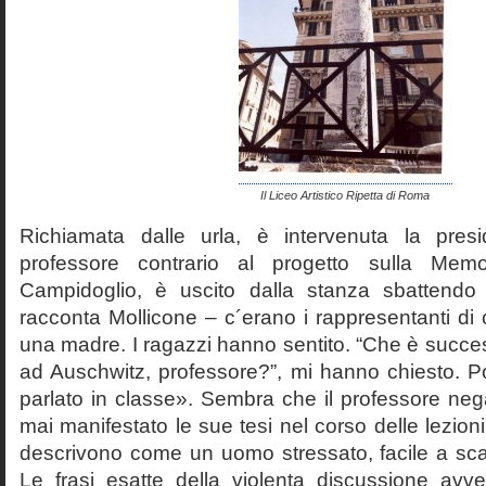
Il Liceo Artistico Ripetta di Roma
Richiamata dalle urla, è intervenuta la pres
professore contrario al progetto sulla Mem
Campidoglio, è uscito dalla stanza sbattendo 
racconta Mollicone – c´erano i rappresentanti di c
una madre. I ragazzi hanno sentito. “Che è succes
ad Auschwitz, professore?”, mi hanno chiesto. 
parlato in classe». Sembra che il professore neg
mai manifestato le sue tesi nel corso delle lezion
descrivono come un uomo stressato, facile a scat
Le frasi esatte della violenta discussione avv