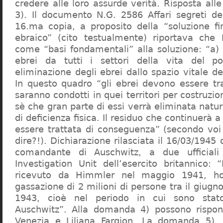
credere alle loro assurde verità. Risposta al
3). Il documento N.G. 2586 Affari segreti de
16.ma copia, a proposito della “soluzione f
ebraico” (cito testualmente) riportava che 
come “basi fondamentali” alla soluzione: “a) 
ebrei da tutti i settori della vita del p
eliminazione degli ebrei dallo spazio vitale d
In questo quadro “gli ebrei devono essere tra
saranno condotti in quei territori per costruzio
sè che gran parte di essi verrà eliminata nat
di deficienza fisica. Il residuo che continuerà 
essere trattata di conseguenza” (secondo vo
dire?!). Dichiarazione rilasciata il 16/03/1945
comandante di Auschwitz, a due ufficial
Investigation Unit dell’esercito britannico: 
ricevuto da Himmler nel maggio 1941, ho
gassazione di 2 milioni di persone tra il giugno
1943, cioè nel periodo in cui sono sta
Auschwitz”. Alla domanda 4) possono rispo
Venezia e Liliana Fargion. La domanda 5), 