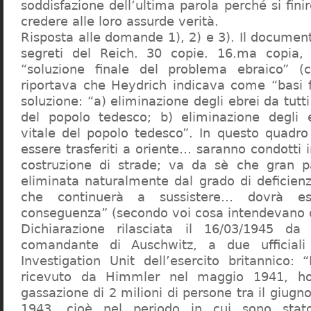
soddisfazione dell’ultima parola perché si finir
credere alle loro assurde verità.
Risposta alle domande 1), 2) e 3). Il documen
segreti del Reich. 30 copie. 16.ma copia, 
“soluzione finale del problema ebraico” (c
riportava che Heydrich indicava come “basi 
soluzione: “a) eliminazione degli ebrei da tutti 
del popolo tedesco; b) eliminazione degli e
vitale del popolo tedesco”. In questo quadro
essere trasferiti a oriente… saranno condotti in
costruzione di strade; va da sè che gran pa
eliminata naturalmente dal grado di deficienza
che continuerà a sussistere… dovrà ess
conseguenza” (secondo voi cosa intendevano d
Dichiarazione rilasciata il 16/03/1945 d
comandante di Auschwitz, a due ufficial
Investigation Unit dell’esercito britannico: 
ricevuto da Himmler nel maggio 1941, ho
gassazione di 2 milioni di persone tra il giugno
1943, cioè nel periodo in cui sono sta