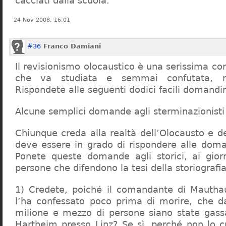
cacciati dalla scuola.
24 Nov 2008, 16:01
#36
Franco Damiani
Il revisionismo olocaustico è una serissima cor
che va studiata e semmai confutata, n
Rispondete alle seguenti dodici facili domandi
Alcune semplici domande agli sterminazionisti
Chiunque creda alla realtà dell’Olocausto e d
deve essere in grado di rispondere alle dom
Ponete queste domande agli storici, ai giorna
persone che difendono la tesi della storiografia 
1) Credete, poiché il comandante di Mauthau
l’ha confessato poco prima di morire, che d
milione e mezzo di persone siano state gassa
Hartheim presso Linz? Se sì, perché non lo 