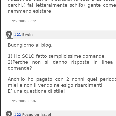
cerchi,( fai letteralmente schifo) gente co
nemmeno esistere
19 Nov 2008, 00:22
#21
Erwin
Buongiorno al blog.
1) Ho SOLO fatto semplicissime domande.
2)Perche non si danno risposte in linea 
domande?
Anch’io ho pagato con 2 nonni quel period
miei e non li vendo,nè esigo risarcimenti.
E’ una questione di stile!
19 Nov 2008, 08:36
#22
Focus on Israel