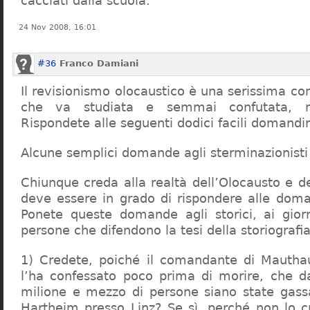
cacciati dalla scuola.
24 Nov 2008, 16:01
#36
Franco Damiani
Il revisionismo olocaustico è una serissima cor
che va studiata e semmai confutata, n
Rispondete alle seguenti dodici facili domandi
Alcune semplici domande agli sterminazionisti
Chiunque creda alla realtà dell’Olocausto e d
deve essere in grado di rispondere alle dom
Ponete queste domande agli storici, ai giorna
persone che difendono la tesi della storiografia 
1) Credete, poiché il comandante di Mauthau
l’ha confessato poco prima di morire, che d
milione e mezzo di persone siano state gassa
Hartheim presso Linz? Se sì, perché non lo 