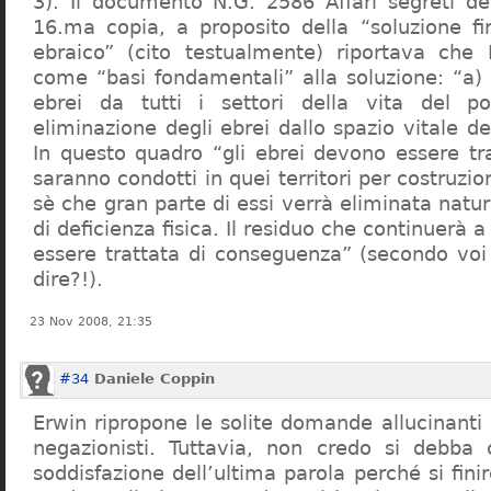
3). Il documento N.G. 2586 Affari segreti de
16.ma copia, a proposito della “soluzione f
ebraico” (cito testualmente) riportava che 
come “basi fondamentali” alla soluzione: “a) 
ebrei da tutti i settori della vita del p
eliminazione degli ebrei dallo spazio vitale d
In questo quadro “gli ebrei devono essere tra
saranno condotti in quei territori per costruzio
sè che gran parte di essi verrà eliminata nat
di deficienza fisica. Il residuo che continuerà 
essere trattata di conseguenza” (secondo vo
dire?!).
23 Nov 2008, 21:35
#34
Daniele Coppin
Erwin ripropone le solite domande allucinanti
negazionisti. Tuttavia, non credo si debba 
soddisfazione dell’ultima parola perché si finir