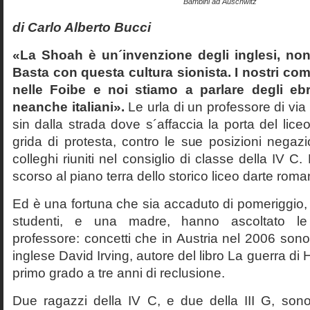
Bambini ad Auschwitz
di Carlo Alberto Bucci
«La Shoah è un´invenzione degli inglesi, non
Basta con questa cultura sionista. I nostri com
nelle Foibe e noi stiamo a parlare degli eb
neanche italiani».
Le urla di un professore di via
sin dalla strada dove s´affaccia la porta del liceo 
grida di protesta, contro le sue posizioni negazi
colleghi riuniti nel consiglio di classe della IV 
scorso al piano terra dello storico liceo darte roma
Ed è una fortuna che sia accaduto di pomeriggio, 
studenti, e una madre, hanno ascoltato le f
professore: concetti che in Austria nel 2006 sono 
inglese David Irving, autore del libro La guerra di H
primo grado a tre anni di reclusione.
Due ragazzi della IV C, e due della III G, son