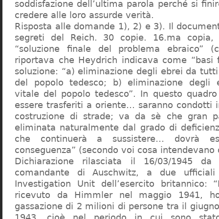
soddisfazione dell’ultima parola perché si finir
credere alle loro assurde verità.
Risposta alle domande 1), 2) e 3). Il documen
segreti del Reich. 30 copie. 16.ma copia, 
“soluzione finale del problema ebraico” (c
riportava che Heydrich indicava come “basi 
soluzione: “a) eliminazione degli ebrei da tutti 
del popolo tedesco; b) eliminazione degli e
vitale del popolo tedesco”. In questo quadro
essere trasferiti a oriente… saranno condotti in
costruzione di strade; va da sè che gran pa
eliminata naturalmente dal grado di deficienza
che continuerà a sussistere… dovrà ess
conseguenza” (secondo voi cosa intendevano d
Dichiarazione rilasciata il 16/03/1945 d
comandante di Auschwitz, a due ufficial
Investigation Unit dell’esercito britannico: 
ricevuto da Himmler nel maggio 1941, ho
gassazione di 2 milioni di persone tra il giugno
1943, cioè nel periodo in cui sono sta