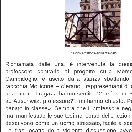
Il Liceo Artistico Ripetta di Roma
Richiamata dalle urla, è intervenuta la pres
professore contrario al progetto sulla Mem
Campidoglio, è uscito dalla stanza sbattendo 
racconta Mollicone – c´erano i rappresentanti di c
una madre. I ragazzi hanno sentito. “Che è succes
ad Auschwitz, professore?”, mi hanno chiesto. 
parlato in classe». Sembra che il professore neg
mai manifestato le sue tesi nel corso delle lezion
descrivono come un uomo stressato, facile a scat
Le frasi esatte della violenta discussione avv