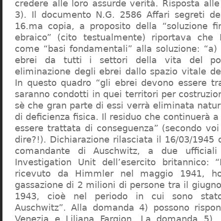
credere alle loro assurde verità. Risposta al
3). Il documento N.G. 2586 Affari segreti de
16.ma copia, a proposito della “soluzione f
ebraico” (cito testualmente) riportava che 
come “basi fondamentali” alla soluzione: “a) 
ebrei da tutti i settori della vita del p
eliminazione degli ebrei dallo spazio vitale d
In questo quadro “gli ebrei devono essere tra
saranno condotti in quei territori per costruzio
sè che gran parte di essi verrà eliminata nat
di deficienza fisica. Il residuo che continuerà 
essere trattata di conseguenza” (secondo vo
dire?!). Dichiarazione rilasciata il 16/03/1945
comandante di Auschwitz, a due ufficial
Investigation Unit dell’esercito britannico: 
ricevuto da Himmler nel maggio 1941, ho
gassazione di 2 milioni di persone tra il giugno
1943, cioè nel periodo in cui sono sta
Auschwitz”. Alla domanda 4) possono rispo
Venezia e Liliana Fargion. La domanda 5), 