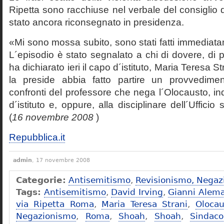
Ripetta sono racchiuse nel verbale del consiglio 
stato ancora riconsegnato in presidenza.
«Mi sono mossa subito, sono stati fatti immediatam
L´episodio è stato segnalato a chi di dovere, di 
ha dichiarato ieri il capo d´istituto, Maria Teresa S
la preside abbia fatto partire un provvedime
confronti del professore che nega l´Olocausto, ind
d´istituto e, oppure, alla disciplinare dell´Ufficio 
(
16 novembre 2008
)
Repubblica.it
admin
, 17 novembre 2008
Categorie:
Antisemitismo
,
Revisionismo, Negaz
Tags:
Antisemitismo
,
David Irving
,
Gianni Alem
via Ripetta Roma
,
Maria Teresa Strani
,
Olocau
Negazionismo
,
Roma
,
Shoah
,
Shoah
,
Sindac