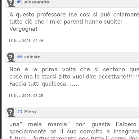
#5
Alessandro
A questo professore (se cosi si può chiamare)
tutto ciò che i miei parenti hanno subito!
Vergogna!
18 Nov 2008, 00:49
#6
celeste
Non è la prima volta che si sentono que
cose,ma lo starsi zitto vuol dire accettarle!!!!!
Faccia tutti qualcosa…….
18 Nov 2008, 08:25
#7
Piero
una” mela marcia” non guasta l’alber
specialmente se il suo compito è insegnare
future… fortunatamente non tutto il corpo doc