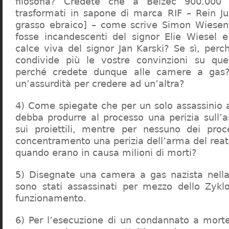
filosofia? Credete che a Belzec 900.000 
trasformati in sapone di marca RIF – Rein Ju
grasso ebraico] – come scrive Simon Wiesent
fosse incandescenti del signor Elie Wiesel 
calce viva del signor Jan Karski? Se sì, perc
condivide più le vostre convinzioni su que
perché credete dunque alle camere a gas?
un’assurdità per credere ad un’altra?
4) Come spiegate che per un solo assassinio a 
debba produrre al processo una perizia sull’
sui proiettili, mentre per nessuno dei proc
concentramento una perizia dell’arma del reat
quando erano in causa milioni di morti?
5) Disegnate una camera a gas nazista nella
sono stati assassinati per mezzo dello Zykl
funzionamento.
6) Per l’esecuzione di un condannato a mort