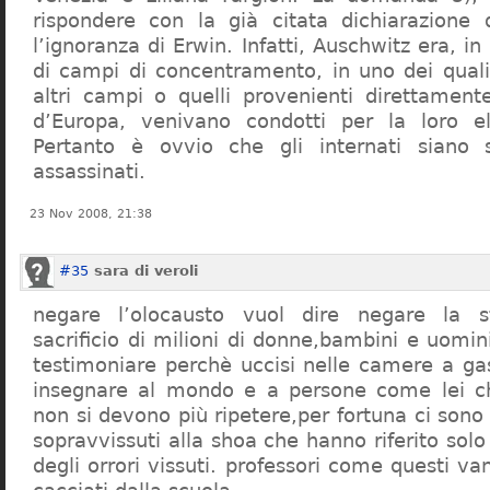
rispondere con la già citata dichiarazione 
l’ignoranza di Erwin. Infatti, Auschwitz era, in
di campi di concentramento, in uno dei quali 
altri campi o quelli provenienti direttamente
d’Europa, venivano condotti per la loro eli
Pertanto è ovvio che gli internati siano st
assassinati.
23 Nov 2008, 21:38
#35
sara di veroli
negare l’olocausto vuol dire negare la st
sacrificio di milioni di donne,bambini e uomi
testimoniare perchè uccisi nelle camere a ga
insegnare al mondo e a persone come lei ch
non si devono più ripetere,per fortuna ci sono
sopravvissuti alla shoa che hanno riferito so
degli orrori vissuti. professori come questi 