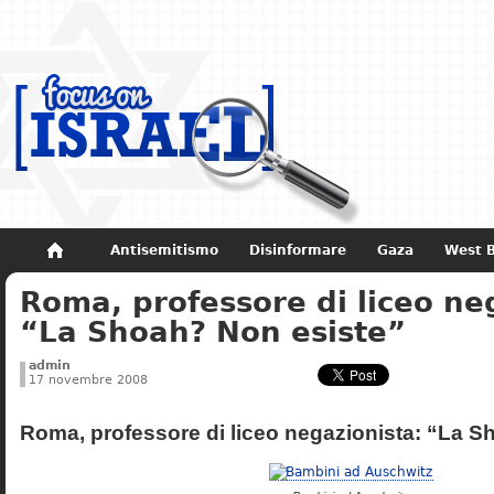
Antisemitismo
Disinformare
Gaza
West 
Roma, professore di liceo ne
Non dimenticare
Storia di Israele
“La Shoah? Non esiste”
admin
17 novembre 2008
Roma, professore di liceo negazionista: “La S