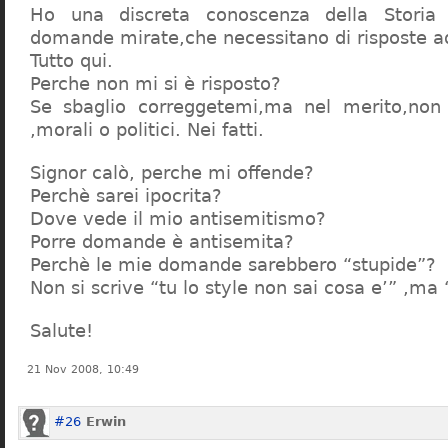
Ho una discreta conoscenza della Storia 
domande mirate,che necessitano di risposte a
Tutto qui.
Perche non mi si è risposto?
Se sbaglio correggetemi,ma nel merito,non c
,morali o politici. Nei fatti.
Signor calò, perche mi offende?
Perchè sarei ipocrita?
Dove vede il mio antisemitismo?
Porre domande è antisemita?
Perchè le mie domande sarebbero “stupide”?
Non si scrive “tu lo style non sai cosa e’” ,ma
Salute!
21 Nov 2008, 10:49
#26
Erwin