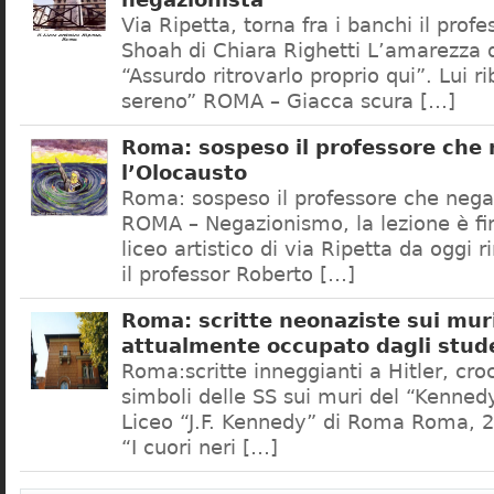
negazionista
Via Ripetta, torna fra i banchi il prof
Shoah di Chiara Righetti L’amarezza d
“Assurdo ritrovarlo proprio qui”. Lui r
sereno” ROMA – Giacca scura […]
Roma: sospeso il professore che
l’Olocausto
Roma: sospeso il professore che nega
ROMA – Negazionismo, la lezione è fini
liceo artistico di via Ripetta da oggi 
il professor Roberto […]
Roma: scritte neonaziste sui muri
attualmente occupato dagli stud
Roma:scritte inneggianti a Hitler, croc
simboli delle SS sui muri del “Kennedy
Liceo “J.F. Kennedy” di Roma Roma, 2
“I cuori neri […]