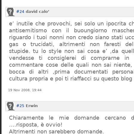
#24
david calo’
e’ inutile che provochi, sei solo un ipocrita 
antisemitismo con il buoungiorno masche
riguardo i tuoi nonni non credo siano stati uc
gas o trucidati, altrimenti non faresti d
stupide. tu lo style non sai cosa e’ ,da quel
vendesse ti consiglerei di comprarne in
commentare cose delle quali non sai niente,
bocca di altri ,prima documentati persona
cultura propria e poi ti riaffacci su questo blog
19 Nov 2008, 19:44
#25
Erwin
Chiaramente le mie domande cercano d
….risposta, è ovvio!
Altrimenti non sarebbero domande.