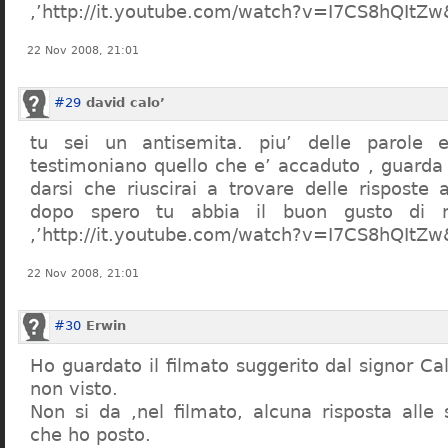
,’http://it.youtube.com/watch?v=I7CS8hQIt
22 Nov 2008, 21:01
#29
david calo’
tu sei un antisemita. piu’ delle parole e
testimoniano quello che e’ accaduto , guarda
darsi che riuscirai a trovare delle risposte
dopo spero tu abbia il buon gusto di n
,’http://it.youtube.com/watch?v=I7CS8hQIt
22 Nov 2008, 21:01
#30
Erwin
Ho guardato il filmato suggerito dal signor Ca
non visto.
Non si da ,nel filmato, alcuna risposta all
che ho posto.