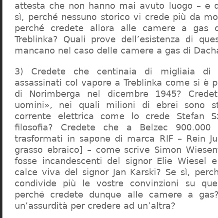
attesta che non hanno mai avuto luogo – e 
sì, perché nessuno storico vi crede più da m
perché credete allora alle camere a gas 
Treblinka? Quali prove dell’esistenza di qu
mancano nel caso delle camere a gas di Dac
3) Credete che centinaia di migliaia di 
assassinati col vapore a Treblinka come si è 
di Norimberga nel dicembre 1945? Credet
uomini», nei quali milioni di ebrei sono st
corrente elettrica come lo crede Stefan S
filosofia? Credete che a Belzec 900.000 
trasformati in sapone di marca RIF – Rein Ju
grasso ebraico] – come scrive Simon Wiesent
fosse incandescenti del signor Elie Wiesel 
calce viva del signor Jan Karski? Se sì, perc
condivide più le vostre convinzioni su que
perché credete dunque alle camere a gas?
un’assurdità per credere ad un’altra?