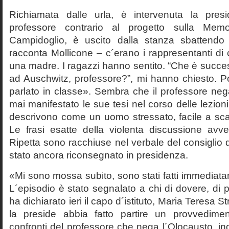
Richiamata dalle urla, è intervenuta la pres
professore contrario al progetto sulla Mem
Campidoglio, è uscito dalla stanza sbattendo 
racconta Mollicone – c´erano i rappresentanti di c
una madre. I ragazzi hanno sentito. “Che è succes
ad Auschwitz, professore?”, mi hanno chiesto. 
parlato in classe». Sembra che il professore neg
mai manifestato le sue tesi nel corso delle lezion
descrivono come un uomo stressato, facile a scat
Le frasi esatte della violenta discussione avv
Ripetta sono racchiuse nel verbale del consiglio 
stato ancora riconsegnato in presidenza.
«Mi sono mossa subito, sono stati fatti immediatam
L´episodio è stato segnalato a chi di dovere, di 
ha dichiarato ieri il capo d´istituto, Maria Teresa S
la preside abbia fatto partire un provvedime
confronti del professore che nega l´Olocausto, ind