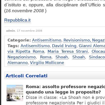
d´istituto e, oppure, alla disciplinare dell´Ufficio 
(
16 novembre 2008
)
Repubblica.it
admin
, 17 novembre 2008
Categorie:
Antisemitismo
,
Revisionismo, Negaz
Tags:
Antisemitismo
,
David Irving
,
Gianni Alem
via Ripetta Roma
,
Maria Teresa Strani
,
Olocau
Negazionismo
,
Roma
,
Shoah
,
Shoah
,
Sindac
Alemanno
,
Virgilio Mollicone
Articoli Correlati
Roma: assolto professore negazio
quando una legge in proposito?
Disse in classe: «La Shoah non è prov
professore negazionista Per i giudici i