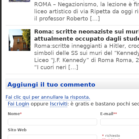
ROMA – Negazionismo, la lezione è fini
liceo artistico di via Ripetta da oggi 
il professor Roberto […]
Roma: scritte neonaziste sui muri
attualmente occupato dagli stud
Roma:scritte inneggianti a Hitler, croc
simboli delle SS sui muri del “Kennedy
Liceo “J.F. Kennedy” di Roma Roma, 2
“I cuori neri […]
Aggiungi il tuo commento
Fai clic qui per annullare la risposta.
Fai Login
oppure
Iscriviti
: è gratis e bastano pochi se
Nome
*
E-mail
**
Sito Web
*
richiesto