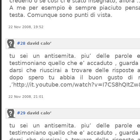
crederlo o se così ci è stato insegnato, allor
A me per esempio è sempre piaciuto pensa
testa. Comunque sono punti di vista.
22 Nov 2008, 19:52
#28
david calo’
tu sei un antisemita. piu’ delle parole e
testimoniano quello che e’ accaduto , guarda
darsi che riuscirai a trovare delle risposte
dopo spero tu abbia il buon gusto di n
,’http://it.youtube.com/watch?v=I7CS8hQIt
22 Nov 2008, 21:01
#29
david calo’
tu sei un antisemita. piu’ delle parole e
testimoniano quello che e’ accaduto , guarda
darsi che riuscirai a trovare delle risposte