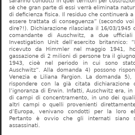
saranno condotti in quei territori per costruzio
sè che gran parte di essi verrà eliminata nat
di deficienza fisica. Il residuo che continuerà 
essere trattata di conseguenza” (secondo vo
dire?!). Dichiarazione rilasciata il 16/03/1945
comandante di Auschwitz, a due ufficial
Investigation Unit dell’esercito britannico: 
ricevuto da Himmler nel maggio 1941, ho
gassazione di 2 milioni di persone tra il giugno
1943, cioè nel periodo in cui sono sta
Auschwitz”. Alla domanda 4) possono rispo
Venezia e Liliana Fargion. La domanda 5), 
rispondere con la già citata dichiarazione 
l’ignoranza di Erwin. Infatti, Auschwitz era, in
di campi di concentramento, in uno dei quali 
altri campi o quelli provenienti direttamente
d’Europa, venivano condotti per la loro eli
Pertanto è ovvio che gli internati siano st
assassinati.