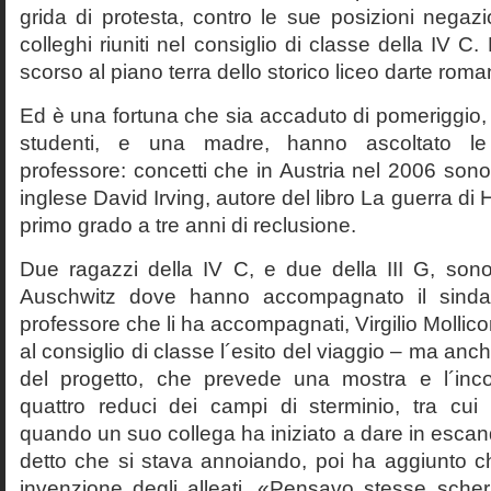
grida di protesta, contro le sue posizioni negazi
colleghi riuniti nel consiglio di classe della IV 
scorso al piano terra dello storico liceo darte roma
Ed è una fortuna che sia accaduto di pomeriggio, 
studenti, e una madre, hanno ascoltato le f
professore: concetti che in Austria nel 2006 sono 
inglese David Irving, autore del libro La guerra di H
primo grado a tre anni di reclusione.
Due ragazzi della IV C, e due della III G, son
Auschwitz dove hanno accompagnato il sinda
professore che li ha accompagnati, Virgilio Mollico
al consiglio di classe l´esito del viaggio – ma anch
del progetto, che prevede una mostra e l´inc
quattro reduci dei campi di sterminio, tra cu
quando un suo collega ha iniziato a dare in esca
detto che si stava annoiando, poi ha aggiunto c
invenzione degli alleati. «Pensavo stesse sch