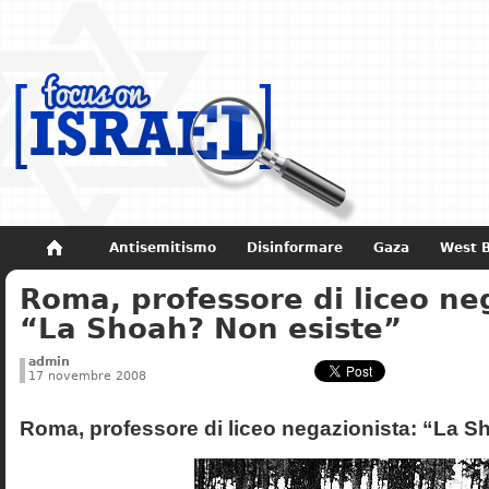
Antisemitismo
Disinformare
Gaza
West 
Roma, professore di liceo ne
Non dimenticare
Storia di Israele
“La Shoah? Non esiste”
admin
17 novembre 2008
Roma, professore di liceo negazionista: “La S