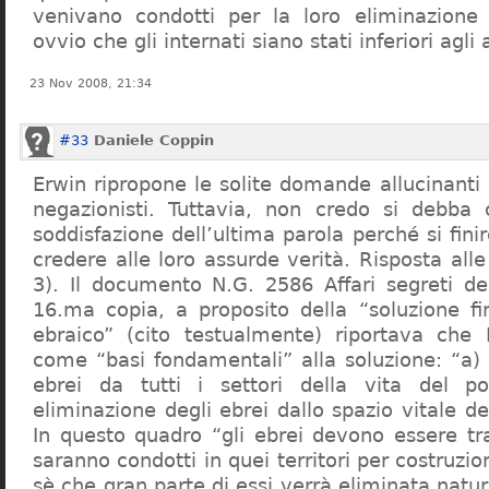
venivano condotti per la loro eliminazione 
ovvio che gli internati siano stati inferiori agli 
23 Nov 2008, 21:34
#33
Daniele Coppin
Erwin ripropone le solite domande allucinanti
negazionisti. Tuttavia, non credo si debba 
soddisfazione dell’ultima parola perché si finir
credere alle loro assurde verità. Risposta al
3). Il documento N.G. 2586 Affari segreti de
16.ma copia, a proposito della “soluzione f
ebraico” (cito testualmente) riportava che 
come “basi fondamentali” alla soluzione: “a) 
ebrei da tutti i settori della vita del p
eliminazione degli ebrei dallo spazio vitale d
In questo quadro “gli ebrei devono essere tra
saranno condotti in quei territori per costruzio
sè che gran parte di essi verrà eliminata nat