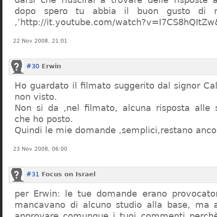
dopo spero tu abbia il buon gusto di n
,’http://it.youtube.com/watch?v=I7CS8hQIt
22 Nov 2008, 21:01
#30
Erwin
Ho guardato il filmato suggerito dal signor Ca
non visto.
Non si da ,nel filmato, alcuna risposta all
che ho posto.
Quindi le mie domande ,semplici,restano ancor
23 Nov 2008, 06:00
#31
Focus on Israel
per Erwin: le tue domande erano provocato
mancavano di alcuno studio alla base, ma 
approvare comunque i tuoi commenti perchè