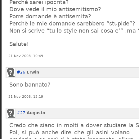
Perchè sarei ipocrita?
Dove vede il mio antisemitismo?
Porre domande è antisemita?
Perchè le mie domande sarebbero “stupide”?
Non si scrive “tu lo style non sai cosa e’” ,ma
Salute!
21 Nov 2008, 10:49
#26
Erwin
Sono bannato?
21 Nov 2008, 12:19
#27
Augusto
Credo che siano in molti a dover studiare la St
Poi, si può anche dire che gli asini volano…