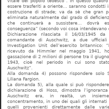
vitale del popolo tedesco”. In questo quadro
essere trasferiti a oriente… saranno condotti in
costruzione di strade; va da sè che gran pa
eliminata naturalmente dal grado di deficienza
che continuerà a sussistere… dovrà ess
conseguenza” (secondo voi cosa intendevano d
Dichiarazione rilasciata il 16/03/1945 d
comandante di Auschwitz, a due ufficial
Investigation Unit dell’esercito britannico: 
ricevuto da Himmler nel maggio 1941, ho
gassazione di 2 milioni di persone tra il giugno
1943, cioè nel periodo in cui sono sta
Auschwitz”.
Alla domanda 4) possono rispondere solo 
Liliana Fargion.
La domanda 5), alla quale si può rispondere
dichiarazione di Hoss, dimostra l’ignoranza 
Auschwitz era, in realtà, un insie
concentramento, in uno dei quali gli internati 
quelli provenienti direttamente dalle vari