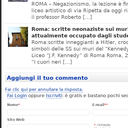
ROMA – Negazionismo, la lezione è fini
liceo artistico di via Ripetta da oggi 
il professor Roberto […]
Roma: scritte neonaziste sui muri
attualmente occupato dagli stud
Roma:scritte inneggianti a Hitler, croc
simboli delle SS sui muri del “Kennedy
Liceo “J.F. Kennedy” di Roma Roma, 2
“I cuori neri […]
Aggiungi il tuo commento
Fai clic qui per annullare la risposta.
Fai Login
oppure
Iscriviti
: è gratis e bastano pochi se
Nome
*
E-mail
**
Sito Web
*
richiesto