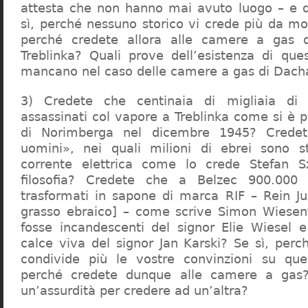
attesta che non hanno mai avuto luogo – e 
sì, perché nessuno storico vi crede più da m
perché credete allora alle camere a gas 
Treblinka? Quali prove dell’esistenza di qu
mancano nel caso delle camere a gas di Dac
3) Credete che centinaia di migliaia di 
assassinati col vapore a Treblinka come si è 
di Norimberga nel dicembre 1945? Credet
uomini», nei quali milioni di ebrei sono st
corrente elettrica come lo crede Stefan S
filosofia? Credete che a Belzec 900.000 
trasformati in sapone di marca RIF – Rein Ju
grasso ebraico] – come scrive Simon Wiesent
fosse incandescenti del signor Elie Wiesel 
calce viva del signor Jan Karski? Se sì, perc
condivide più le vostre convinzioni su que
perché credete dunque alle camere a gas?
un’assurdità per credere ad un’altra?