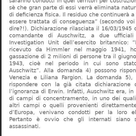
saranno condotti in quei territori per costruzio
sè che gran parte di essi verrà eliminata nat
di deficienza fisica. Il residuo che continuerà 
essere trattata di conseguenza” (secondo vo
dire?!). Dichiarazione rilasciata il 16/03/1945
comandante di Auschwitz, a due ufficial
Investigation Unit dell’esercito britannico: 
ricevuto da Himmler nel maggio 1941, ho
gassazione di 2 milioni di persone tra il giugno
1943, cioè nel periodo in cui sono sta
Auschwitz”. Alla domanda 4) possono rispo
Venezia e Liliana Fargion. La domanda 5), 
rispondere con la già citata dichiarazione 
l’ignoranza di Erwin. Infatti, Auschwitz era, in
di campi di concentramento, in uno dei quali 
altri campi o quelli provenienti direttamente
d’Europa, venivano condotti per la loro eli
Pertanto è ovvio che gli internati siano st
assassinati.