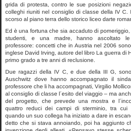
grida di protesta, contro le sue posizioni negazi
colleghi riuniti nel consiglio di classe della IV 
scorso al piano terra dello storico liceo darte roma
Ed è una fortuna che sia accaduto di pomeriggio, 
studenti, e una madre, hanno ascoltato le f
professore: concetti che in Austria nel 2006 sono 
inglese David Irving, autore del libro La guerra di H
primo grado a tre anni di reclusione.
Due ragazzi della IV C, e due della III G, son
Auschwitz dove hanno accompagnato il sinda
professore che li ha accompagnati, Virgilio Mollico
al consiglio di classe l´esito del viaggio – ma anch
del progetto, che prevede una mostra e l´inc
quattro reduci dei campi di sterminio, tra cu
quando un suo collega ha iniziato a dare in esca
detto che si stava annoiando, poi ha aggiunto c
invenzione degli alleati. «Pensavo stesse sch