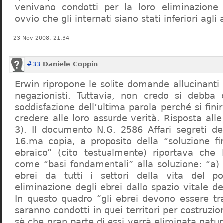
venivano condotti per la loro eliminazione 
ovvio che gli internati siano stati inferiori agli 
23 Nov 2008, 21:34
#33
Daniele Coppin
Erwin ripropone le solite domande allucinanti
negazionisti. Tuttavia, non credo si debba 
soddisfazione dell’ultima parola perché si finir
credere alle loro assurde verità. Risposta al
3). Il documento N.G. 2586 Affari segreti de
16.ma copia, a proposito della “soluzione f
ebraico” (cito testualmente) riportava che 
come “basi fondamentali” alla soluzione: “a) 
ebrei da tutti i settori della vita del p
eliminazione degli ebrei dallo spazio vitale d
In questo quadro “gli ebrei devono essere tra
saranno condotti in quei territori per costruzio
sè che gran parte di essi verrà eliminata nat