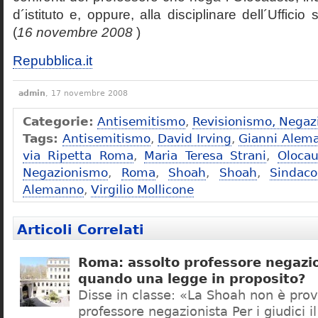
d´istituto e, oppure, alla disciplinare dell´Ufficio 
(
16 novembre 2008
)
Repubblica.it
admin
, 17 novembre 2008
Categorie:
Antisemitismo
,
Revisionismo, Negaz
Tags:
Antisemitismo
,
David Irving
,
Gianni Alem
via Ripetta Roma
,
Maria Teresa Strani
,
Olocau
Negazionismo
,
Roma
,
Shoah
,
Shoah
,
Sindac
Alemanno
,
Virgilio Mollicone
Articoli Correlati
Roma: assolto professore negazio
quando una legge in proposito?
Disse in classe: «La Shoah non è prov
professore negazionista Per i giudici i