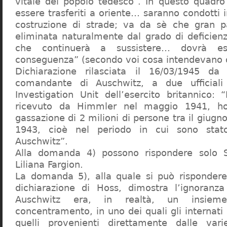
vitale del popolo tedesco”. In questo quadro
essere trasferiti a oriente… saranno condotti in
costruzione di strade; va da sè che gran pa
eliminata naturalmente dal grado di deficienza
che continuerà a sussistere… dovrà ess
conseguenza” (secondo voi cosa intendevano d
Dichiarazione rilasciata il 16/03/1945 d
comandante di Auschwitz, a due ufficial
Investigation Unit dell’esercito britannico: 
ricevuto da Himmler nel maggio 1941, ho
gassazione di 2 milioni di persone tra il giugno
1943, cioè nel periodo in cui sono sta
Auschwitz”.
Alla domanda 4) possono rispondere solo 
Liliana Fargion.
La domanda 5), alla quale si può rispondere
dichiarazione di Hoss, dimostra l’ignoranza 
Auschwitz era, in realtà, un insie
concentramento, in uno dei quali gli internati 
quelli provenienti direttamente dalle vari