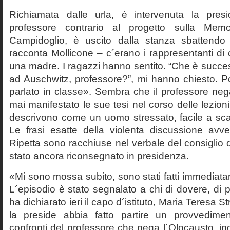
Richiamata dalle urla, è intervenuta la pres
professore contrario al progetto sulla Mem
Campidoglio, è uscito dalla stanza sbattendo 
racconta Mollicone – c´erano i rappresentanti di c
una madre. I ragazzi hanno sentito. “Che è succes
ad Auschwitz, professore?”, mi hanno chiesto. 
parlato in classe». Sembra che il professore neg
mai manifestato le sue tesi nel corso delle lezion
descrivono come un uomo stressato, facile a scat
Le frasi esatte della violenta discussione avv
Ripetta sono racchiuse nel verbale del consiglio 
stato ancora riconsegnato in presidenza.
«Mi sono mossa subito, sono stati fatti immediatam
L´episodio è stato segnalato a chi di dovere, di 
ha dichiarato ieri il capo d´istituto, Maria Teresa S
la preside abbia fatto partire un provvedime
confronti del professore che nega l´Olocausto, ind