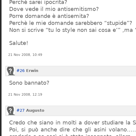
Perchè sarei ipocrita?
Dove vede il mio antisemitismo?
Porre domande è antisemita?
Perchè le mie domande sarebbero “stupide”?
Non si scrive “tu lo style non sai cosa e’” ,ma
Salute!
21 Nov 2008, 10:49
#26
Erwin
Sono bannato?
21 Nov 2008, 12:19
#27
Augusto
Credo che siano in molti a dover studiare la St
Poi, si può anche dire che gli asini volano…