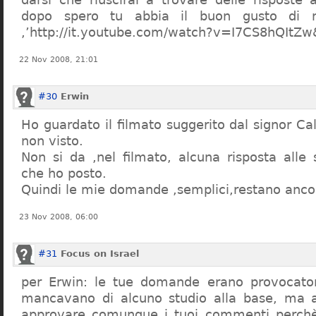
dopo spero tu abbia il buon gusto di n
,’http://it.youtube.com/watch?v=I7CS8hQIt
22 Nov 2008, 21:01
#30
Erwin
Ho guardato il filmato suggerito dal signor Ca
non visto.
Non si da ,nel filmato, alcuna risposta all
che ho posto.
Quindi le mie domande ,semplici,restano ancor
23 Nov 2008, 06:00
#31
Focus on Israel
per Erwin: le tue domande erano provocato
mancavano di alcuno studio alla base, ma 
approvare comunque i tuoi commenti perchè