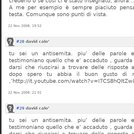
crederlo o se così ci è stato insegnato, allor
A me per esempio è sempre piaciuto pensa
testa. Comunque sono punti di vista.
22 Nov 2008, 19:52
#28
david calo’
tu sei un antisemita. piu’ delle parole e
testimoniano quello che e’ accaduto , guarda
darsi che riuscirai a trovare delle risposte
dopo spero tu abbia il buon gusto di n
,’http://it.youtube.com/watch?v=I7CS8hQIt
22 Nov 2008, 21:01
#29
david calo’
tu sei un antisemita. piu’ delle parole e
testimoniano quello che e’ accaduto , guarda
darsi che riuscirai a trovare delle risposte