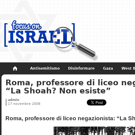
Antisemitismo
Disinformare
Gaza
West 
Roma, professore di liceo ne
Non dimenticare
Storia di Israele
“La Shoah? Non esiste”
admin
17 novembre 2008
Roma, professore di liceo negazionista: “La S