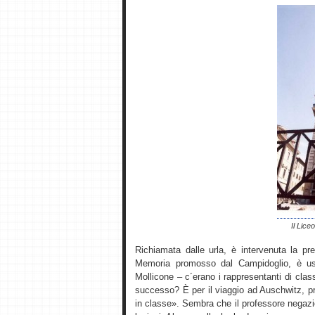
Il Lice
Richiamata dalle urla, è intervenuta la pre
Memoria promosso dal Campidoglio, è usc
Mollicone – c´erano i rappresentanti di clas
successo? È per il viaggio ad Auschwitz, p
in classe». Sembra che il professore negazi