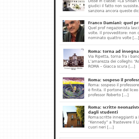
Disse in classe: «La Shoah 
giudici il fatto non sussis
sanziona ancora queste dic
Franco Damiani: quel pr
Quel prof negazionista lasci
volte. Il provveditore: non 
nominato quattro volte […
Roma: torna ad insegnar
Via Ripetta, torna fra i ban
L’amarezza dei colleghi: “A
ROMA – Giacca scura […]
Roma: sospeso il profes
Roma: sospeso il professor
è finita. Il portone del lice
professor Roberto […]
Roma: scritte neonazist
dagli studenti
Roma:scritte inneggianti a H
“Kennedy” a Trastevere Il 
cuori neri […]