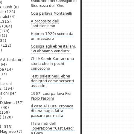
risoluzioni del Consiglio di
9)
Sicurezza dell´Onu
. Bush
(8)
lit
(123)
Così parlava Montanelli
raici
(4)
A proposito dell
1.315)
´antisionismo
h
(364)
(178)
Hebron 1929: scene da
e
(4)
un massacro
32)
(122)
Cossiga agli ebrei italiani:
)
"Vi abbiamo venduto"
Chi è Samir Kuntar: una
/ Attentatori
storia che in pochi
194)
conoscono
ba
(14)
237)
Testi palestinesi: ebrei
)
denigrati come serpenti
 fazioni
assassini
si
(194)
zioni per
1967: così parlava Pier
)
Paolo Pasolini
 D'Alema
(57)
Il caso Al Dura: cronaca
(40)
di una bugia fatta
(159)
passare per realtà
)
(120)
)
I falsi miti dell
)
(313)
´operazione "Cast Lead"
l Maghreb
(7)
a Gaza