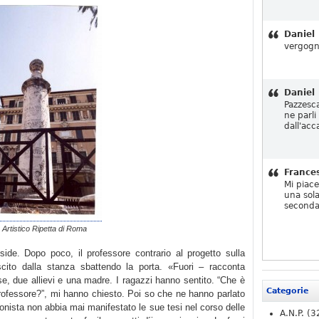
Daniel
vergogn
Daniel
Pazzesc
ne parli
dall'acc
France
Mi piac
una sola
seconda
o Artistico Ripetta di Roma
side. Dopo poco, il professore contrario al progetto sulla
ito dalla stanza sbattendo la porta. «Fuori – racconta
se, due allievi e una madre. I ragazzi hanno sentito. “Che è
Categorie
rofessore?”, mi hanno chiesto. Poi so che ne hanno parlato
onista non abbia mai manifestato le sue tesi nel corso delle
A.N.P.
(3