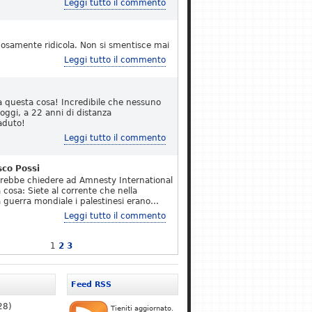
Leggi tutto il commento
osamente ridicola. Non si smentisce mai
Leggi tutto il commento
a questa cosa! Incredibile che nessuno
 oggi, a 22 anni di distanza
aduto!
Leggi tutto il commento
sco Possi
erebbe chiedere ad Amnesty International
 cosa: Siete al corrente che nella
 guerra mondiale i palestinesi erano…
Leggi tutto il commento
1
2
3
Feed RSS
28)
Tieniti aggiornato.