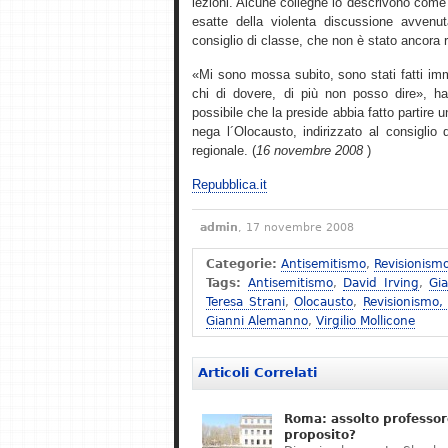
lezioni. Alcune colleghe lo descrivono come 
esatte della violenta discussione avvenu
consiglio di classe, che non è stato ancora 
«Mi sono mossa subito, sono stati fatti imm
chi di dovere, di più non posso dire», ha 
possibile che la preside abbia fatto partire
nega l´Olocausto, indirizzato al consiglio d´
regionale. (
16 novembre 2008
)
Repubblica.it
admin
, 17 novembre 2008
Categorie:
Antisemitismo
,
Revisionism
Tags:
Antisemitismo
,
David Irving
,
Gi
Teresa Strani
,
Olocausto
,
Revisionismo,
Gianni Alemanno
,
Virgilio Mollicone
Articoli Correlati
Roma: assolto professor
proposito?