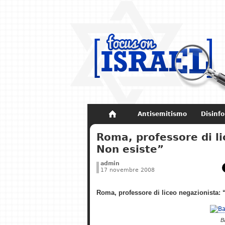
Antisemitismo
Disinf
Non dimenticare
Storia di Israel
Roma, professore di l
Non esiste”
admin
17 novembre 2008
Roma, professore di liceo negazionista:
B