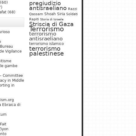
pregiudizio
(60)
antisraeliano
7)
Razzi
afat
(68)
Shoah
Siria
Qassam
Soldati
Rapiti
Storia di Israele
Striscia di Gaza
Terrorismo
urioso
terrorismo
antisraeliano
o
terrorismo islamico
 Bureau
terrorismo
de Vigilance
palestinese
mitisme
lle gambe
– Committee
acy in Middle
rting in
tism.org
 Ebraica di
kum
Fait
Ziyon
ento