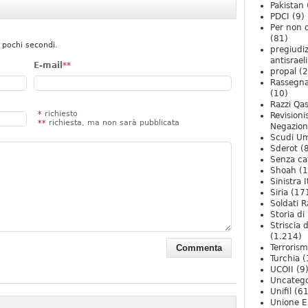
Pakistan
PDCI
(9)
Per non 
(81)
 pochi secondi.
pregiudiz
antisrael
E-mail
**
propal
(2
Rassegn
(10)
Razzi Qa
*
richiesto
Revision
**
richiesta, ma non sarà pubblicata
Negazio
Scudi U
Sderot
(8
Senza ca
Shoah
(1
Sinistra I
Siria
(17
Soldati R
Storia di 
Striscia 
(1.214)
Terroris
Turchia
(
UCOII
(9
Uncatego
Unifil
(61
Unione E