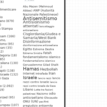
(6)
Abu Mazen (Mahmoud
dimenticare
ANP (Autorità
Abbas)
Nazionale Palestinese)
io
Antisemitismo
iano
(879)
Antisionismo
)
attentati
boicottaggio
a Stampa
antisraeliano
Cisgiordania/Giudea e
ssam
(166)
Samaria/West Bank
ismo,
Disinformazione
nismo
(95)
disinformazione antisraeliana
mani
(35)
Egitto
Estrema Destra
2)
Fatah
Estrema Sinistra
tegoria
(18)
fondamentalismo islamico
85)
Fondamentalismo islamico
taliana
(130)
Gerusalemme
Gilad Shalit
1)
Hamas
Hezbollah
apiti
(138)
Iran
Internet
Intrafada
Israele
(132)
Israele
lancio
di Gaza
lancio razzi
razzi contro Israele
lancio
mo
(2.092)
razzi contro Israele da Gaza
Libano
19)
Lotte tra fazioni
odio
)
Nazismo
palestinesi
rized
(95)
antisraeliano
Olocausto
)
ONU (UN)
pacifinti
uropea
(107)
pregiudizio antisemita