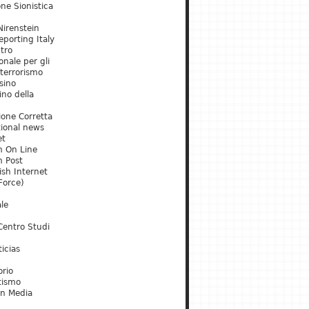
ne Sionistica
irenstein
porting Italy
tro
onale per gli
 terrorismo
sino
ino della
ione Corretta
tional news
et
m On Line
m Post
ish Internet
Force)
le
Centro Studi
icias
orio
tismo
an Media