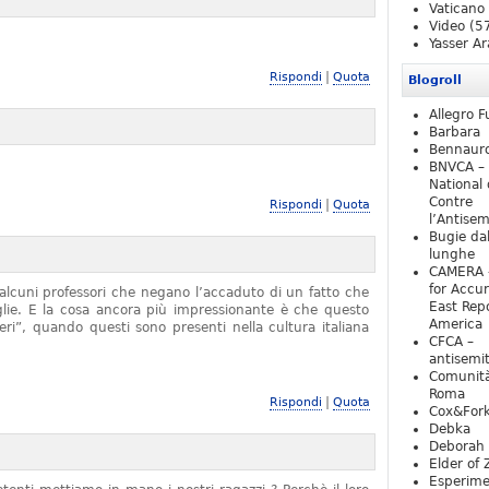
Vaticano
Video
(5
Yasser Ar
|
Rispondi
Quota
Blogroll
Allegro F
Barbara
Bennaur
BNVCA –
National 
Contre
|
Rispondi
Quota
l’Antise
Bugie da
lunghe
CAMERA 
for Accur
alcuni professori che negano l’accaduto di un fatto che
East Repo
iglie. E la cosa ancora più impressionante è che questo
America
ieri”, quando questi sono presenti nella cultura italiana
CFCA –
antisemi
Comunità
Roma
|
Rispondi
Quota
Cox&For
Debka
Deborah 
Elder of 
Esperim