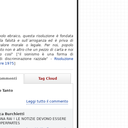
polo ebraico, questa risoluzione è fondata
lla falsità e sull´arroganza ed è priva di
alore morale o legale. Per noi, popolo
to non è altro che un pezzo di carta e noi
o così"
["il sionismo è una forma di
i discriminazione razziale" -
Risoluzione
re 1975
]
Commenti
Tag Cloud
o Tanto
Leggi tutto il commento
ca Burchietti
NA RAI ! LE NOTIZIE DEVONO ESSERE
UPERPARTES