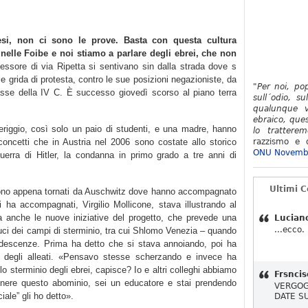
si, non ci sono le prove. Basta con questa cultura
 nelle Foibe e noi stiamo a parlare degli ebrei, che non
essore di via Ripetta si sentivano sin dalla strada dove s
alle grida di protesta, contro le sue posizioni negazioniste, da
"Per noi, po
 classe della IV C. È successo giovedì scorso al piano terra
sull´odio, su
qualunque v
ebraico, ques
riggio, così solo un paio di studenti, e una madre, hanno
lo tratterem
 concetti che in Austria nel 2006 sono costate allo storico
razzismo e d
ONU Novemb
guerra di Hitler, la condanna in primo grado a tre anni di
Ultimi 
 sono appena tornati da Auschwitz dove hanno accompagnato
 ha accompagnati, Virgilio Mollicone, stava illustrando al
ma anche le nuove iniziative del progetto, che prevede una
Lucian
...ecco.
duci dei campi di sterminio, tra cui Shlomo Venezia – quando
ndescenze. Prima ha detto che si stava annoiando, poi ha
 degli alleati. «Pensavo stesse scherzando e invece ha
lo sterminio degli ebrei, capisce? Io e altri colleghi abbiamo
Frsncis
nere questo abominio, sei un educatore e stai prendendo
VERGOG
iale” gli ho detto».
DATE S