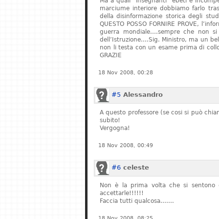
Ma a quali “insegnanti” ebeti e incompe
marciume interiore dobbiamo farlo tras
della disinformazione storica degli stu
QUESTO POSSO FORNIRE PROVE, l’informa
guerra mondiale….sempre che non si fe
dell’Istruzione….Sig. Ministro, ma un bel
non li testa con un esame prima di col
GRAZIE
18 Nov 2008, 00:28
#5
Alessandro
A questo professore (se cosi si può chiam
subito!
Vergogna!
18 Nov 2008, 00:49
#6
celeste
Non è la prima volta che si sentono q
accettarle!!!!!!
Faccia tutti qualcosa…….
18 Nov 2008, 08:25