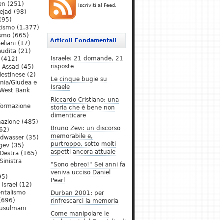
en
(251)
Iscriviti al Feed.
ejad
(98)
(95)
tismo
(1.377)
ismo
(665)
Articoli Fondamentali
eliani
(17)
audita
(21)
Israele: 21 domande, 21
(412)
risposte
l Assad
(45)
lestinese
(2)
Le cinque bugie su
ania/Giudea e
Israele
West Bank
Riccardo Cristiano: una
formazione
storia che è bene non
dimenticare
mazione
(485)
Bruno Zevi: un discorso
62)
memorabile e,
ldwasser
(35)
purtroppo, sotto molti
gev
(35)
aspetti ancora attuale
Destra
(165)
Sinistra
"Sono ebreo!" Sei anni fa
veniva ucciso Daniel
95)
Pearl
Israel
(12)
ntalismo
Durban 2001: per
(696)
rinfrescarci la memoria
Musulmani
Come manipolare le