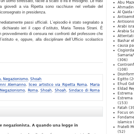
un uomo stressato, facile a scatti d´ira e misogino. Le frasi
Abu Maz
ta giovedì a via Ripetta sono racchiuse nel verbale del
Ahmadin
riconsegnato in presidenza.
Al Qaida
Antisemi
Antision
ediatamente passi ufficiali. L´episodio è stato segnalato a
Arabi isra
dichiarato ieri il capo d´istituto, Maria Teresa Strani. È
Arabia S
 un provvedimento di censura nei confronti del professore che
Attentati
istituto e, oppure, alla disciplinare dell´Ufficio scolastico
Bashar e
causa pa
Cisgiord
Samaria/
(306)
Controin
(108)
Disinfor
o, Negazionismo
,
Shoah
Egitto
(2
Ehud Go
anni Alemanno
,
liceo artistico via Ripetta Roma
,
Maria
Eldad Re
 Negazionismo
,
Roma
,
Shoah
,
Shoah
,
Sindaco di Roma
Estrema 
Estrema 
(153)
Fatah
(3
Focus on 
Fondame
islamico
e negazionista. A quando una legge in
Fratelli 
(52)