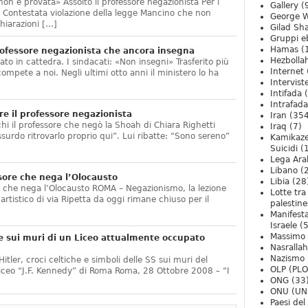
non è provata» Assolto il professore negazionista Per i
Gallery
(
te. Contestata violazione della legge Mancino che non
George W
hiarazioni […]
Gilad Sha
Gruppi eb
Hamas
(
ofessore negazionista che ancora insegna
Hezbolla
ato in cattedra. I sindacati: «Non insegni» Trasferito più
Internet
compete a noi. Negli ultimi otto anni il ministero lo ha
Intervist
]
Intifada
(
Intrafada
e il professore negazionista
Iran
(354
chi il professore che negò la Shoah di Chiara Righetti
Iraq
(7)
ssurdo ritrovarlo proprio qui”. Lui ribatte: “Sono sereno”
Kamikaze
Suicidi
(
Lega Ara
Libano
(
sore che nega l’Olocausto
Libia
(28
e che nega l’Olocausto ROMA – Negazionismo, la lezione
Lotte tra
o artistico di via Ripetta da oggi rimane chiuso per il
palestine
Manifesta
Israele
(5
Massimo
e sui muri di un Liceo attualmente occupato
Nasrallah
Nazismo
itler, croci celtiche e simboli delle SS sui muri del
OLP (PLO
Liceo “J.F. Kennedy” di Roma Roma, 28 Ottobre 2008 – “I
ONG
(33
ONU (UN
Paesi de