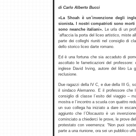
di Carlo Alberto Bucci
«La Shoah è un´invenzione degli ingle
sionista. I nostri compatrioti sono morti
sono neanche italiani».
Le urla di un prof
´affaccia la porta del liceo artistico, miste 
parte dei colleghi riuniti nel consiglio di
dello storico liceo darte romano.
Ed è una fortuna che sia accaduto di pome
ascoltato le farneticazioni del professore:
inglese David Irving, autore del libro La 
reclusione.
Due ragazzi della IV C, e due della III G,
il sindaco Alemanno. E il professore che li
consiglio di classe l´esito del viaggio – 
mostra e l´incontro a scuola con quattro re
un suo collega ha iniziato a dare in esca
aggiunto che l´Olocausto è un invenzione
cominciato a chiederci le prove, le prove del
protestato con veemenza: “Non puoi soste
parte a una riunione, ora sei un pubblico uffic