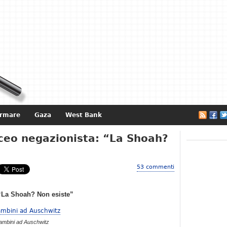
ormare
Gaza
West Bank
e
iceo negazionista: “La Shoah?
53 commenti
 “La Shoah? Non esiste”
ambini ad Auschwitz