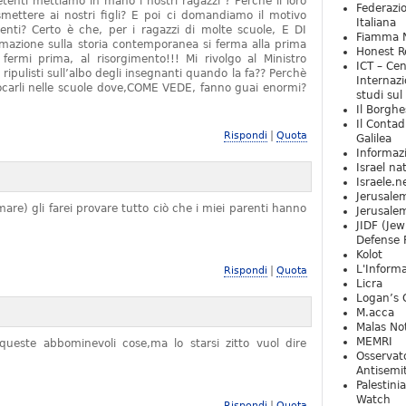
tenti mettiamo in mano i nostri ragazzi ? Perchè il loro
Federazio
mettere ai nostri figli? E poi ci domandiamo il motivo
Italiana
denti? Certo è che, per i ragazzi di molte scuole, E DI
Fiamma N
zione sulla storia contemporanea si ferma alla prima
Honest Re
rmi prima, al risorgimento!!! Mi rivolgo al Ministro
ICT – Cen
 ripulisti sull’albo degli insegnanti quando la fa?? Perchè
Internazi
locarli nelle scuole dove,COME VEDE, fanno guai enormi?
studi sul
Il Borghe
Il Contad
|
Rispondi
Quota
Galilea
Informaz
Israel na
Israele.n
Jerusale
are) gli farei provare tutto ciò che i miei parenti hanno
Jerusale
JIDF (Jew
Defense 
Kolot
L'Informa
|
Rispondi
Quota
Licra
Logan’s 
M.acca
Malas Not
MEMRI
ueste abbominevoli cose,ma lo starsi zitto vuol dire
Osservat
Antisemi
Palestini
Watch
|
Rispondi
Quota