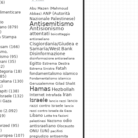
(6)
Abu Mazen (Mahmoud
dimenticare
ANP (Autorità
Abbas)
Nazionale Palestinese)
io
Antisemitismo
iano
(879)
Antisionismo
)
attentati
boicottaggio
a Stampa
antisraeliano
Cisgiordania/Giudea e
ssam
(166)
Samaria/West Bank
ismo,
Disinformazione
nismo
(95)
disinformazione antisraeliana
mani
(35)
Egitto
Estrema Destra
2)
Fatah
Estrema Sinistra
tegoria
(18)
fondamentalismo islamico
85)
Fondamentalismo islamico
taliana
(130)
Gerusalemme
Gilad Shalit
1)
Hamas
Hezbollah
apiti
(138)
Iran
Internet
Intrafada
Israele
(132)
Israele
lancio
di Gaza
lancio razzi
razzi contro Israele
lancio
mo
(2.092)
razzi contro Israele da Gaza
Libano
19)
Lotte tra fazioni
odio
)
Nazismo
palestinesi
rized
(95)
antisraeliano
Olocausto
)
ONU (UN)
pacifinti
uropea
(107)
pregiudizio antisemita