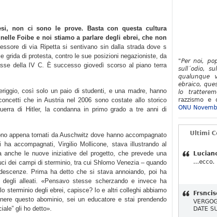
si, non ci sono le prove. Basta con questa cultura
 nelle Foibe e noi stiamo a parlare degli ebrei, che non
essore di via Ripetta si sentivano sin dalla strada dove s
alle grida di protesta, contro le sue posizioni negazioniste, da
"Per noi, po
 classe della IV C. È successo giovedì scorso al piano terra
sull´odio, su
qualunque v
ebraico, ques
riggio, così solo un paio di studenti, e una madre, hanno
lo tratterem
 concetti che in Austria nel 2006 sono costate allo storico
razzismo e d
ONU Novemb
guerra di Hitler, la condanna in primo grado a tre anni di
Ultimi 
 sono appena tornati da Auschwitz dove hanno accompagnato
 ha accompagnati, Virgilio Mollicone, stava illustrando al
ma anche le nuove iniziative del progetto, che prevede una
Lucian
...ecco.
duci dei campi di sterminio, tra cui Shlomo Venezia – quando
ndescenze. Prima ha detto che si stava annoiando, poi ha
 degli alleati. «Pensavo stesse scherzando e invece ha
lo sterminio degli ebrei, capisce? Io e altri colleghi abbiamo
Frsncis
nere questo abominio, sei un educatore e stai prendendo
VERGOG
iale” gli ho detto».
DATE S