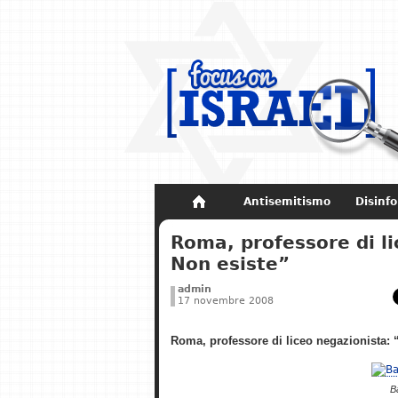
Antisemitismo
Disinf
Non dimenticare
Storia di Israel
Roma, professore di l
Non esiste”
admin
17 novembre 2008
Roma, professore di liceo negazionista:
B