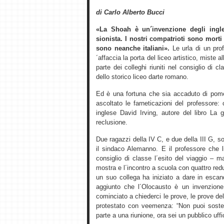
di Carlo Alberto Bucci
«La Shoah è un´invenzione degli ingle
sionista. I nostri compatrioti sono morti
sono neanche italiani».
Le urla di un prof
´affaccia la porta del liceo artistico, miste 
parte dei colleghi riuniti nel consiglio di
dello storico liceo darte romano.
Ed è una fortuna che sia accaduto di pome
ascoltato le farneticazioni del professore:
inglese David Irving, autore del libro La 
reclusione.
Due ragazzi della IV C, e due della III G,
il sindaco Alemanno. E il professore che li
consiglio di classe l´esito del viaggio – 
mostra e l´incontro a scuola con quattro re
un suo collega ha iniziato a dare in esca
aggiunto che l´Olocausto è un invenzione
cominciato a chiederci le prove, le prove del
protestato con veemenza: “Non puoi soste
parte a una riunione, ora sei un pubblico uffic