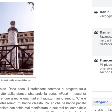
Daniel
vergogn
Daniel
Pazzesc
ne parli
dall'acc
France
Mi piac
una sola
seconda
o Artistico Ripetta di Roma
side. Dopo poco, il professore contrario al progetto sulla
ito dalla stanza sbattendo la porta. «Fuori – racconta
se, due allievi e una madre. I ragazzi hanno sentito. “Che è
Categorie
rofessore?”, mi hanno chiesto. Poi so che ne hanno parlato
onista non abbia mai manifestato le sue tesi nel corso delle
A.N.P.
(3