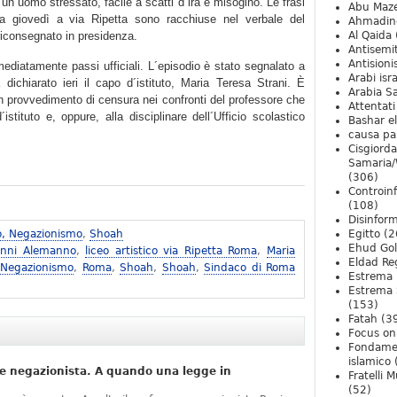
un uomo stressato, facile a scatti d´ira e misogino. Le frasi
Abu Maz
ta giovedì a via Ripetta sono racchiuse nel verbale del
Ahmadin
riconsegnato in presidenza.
Al Qaida
Antisemi
Antision
ediatamente passi ufficiali. L´episodio è stato segnalato a
Arabi isra
dichiarato ieri il capo d´istituto, Maria Teresa Strani. È
Arabia S
 un provvedimento di censura nei confronti del professore che
Attentati
istituto e, oppure, alla disciplinare dell´Ufficio scolastico
Bashar e
causa pa
Cisgiord
Samaria/
(306)
Controin
(108)
Disinfor
o, Negazionismo
,
Shoah
Egitto
(2
Ehud Go
anni Alemanno
,
liceo artistico via Ripetta Roma
,
Maria
Eldad Re
 Negazionismo
,
Roma
,
Shoah
,
Shoah
,
Sindaco di Roma
Estrema 
Estrema 
(153)
Fatah
(3
Focus on 
Fondame
islamico
e negazionista. A quando una legge in
Fratelli 
(52)