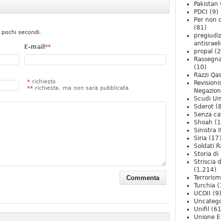
Pakistan
PDCI
(9)
Per non 
(81)
 pochi secondi.
pregiudiz
antisrael
E-mail
**
propal
(2
Rassegn
(10)
Razzi Qa
*
richiesto
Revision
**
richiesta, ma non sarà pubblicata
Negazio
Scudi U
Sderot
(8
Senza ca
Shoah
(1
Sinistra I
Siria
(17
Soldati R
Storia di 
Striscia 
(1.214)
Terroris
Turchia
(
UCOII
(9
Uncatego
Unifil
(61
Unione E