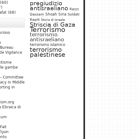
pregiudizio
(60)
antisraeliano
7)
Razzi
afat
(68)
Shoah
Siria
Qassam
Soldati
Rapiti
Storia di Israele
Striscia di Gaza
Terrorismo
urioso
terrorismo
antisraeliano
o
terrorismo islamico
 Bureau
terrorismo
de Vigilance
palestinese
mitisme
lle gambe
– Committee
acy in Middle
rting in
tism.org
 Ebraica di
kum
Fait
Ziyon
ento