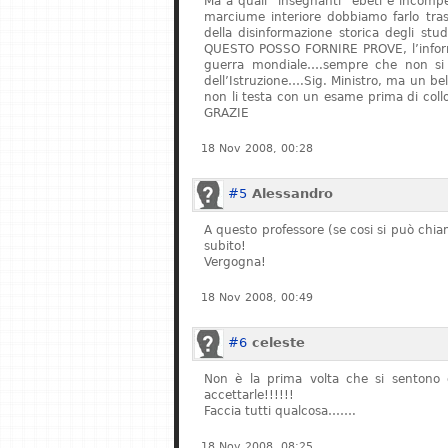
Ma a quali “insegnanti” ebeti e incompe
marciume interiore dobbiamo farlo tras
della disinformazione storica degli stu
QUESTO POSSO FORNIRE PROVE, l’informa
guerra mondiale….sempre che non si fe
dell’Istruzione….Sig. Ministro, ma un bel
non li testa con un esame prima di col
GRAZIE
18 Nov 2008, 00:28
#5
Alessandro
A questo professore (se cosi si può chiam
subito!
Vergogna!
18 Nov 2008, 00:49
#6
celeste
Non è la prima volta che si sentono q
accettarle!!!!!!
Faccia tutti qualcosa…….
18 Nov 2008, 08:25