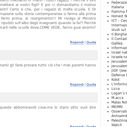
tenti mettiamo in mano i nostri ragazzi ? Perchè il loro
Federazio
mettere ai nostri figli? E poi ci domandiamo il motivo
Italiana
denti? Certo è che, per i ragazzi di molte scuole, E DI
Fiamma N
zione sulla storia contemporanea si ferma alla prima
Honest Re
rmi prima, al risorgimento!!! Mi rivolgo al Ministro
ICT – Cen
 ripulisti sull’albo degli insegnanti quando la fa?? Perchè
Internazi
locarli nelle scuole dove,COME VEDE, fanno guai enormi?
studi sul
Il Borghe
Il Contad
|
Rispondi
Quota
Galilea
Informaz
Israel na
Israele.n
Jerusale
are) gli farei provare tutto ciò che i miei parenti hanno
Jerusale
JIDF (Jew
Defense 
Kolot
L'Informa
|
Rispondi
Quota
Licra
Logan’s 
M.acca
Malas Not
MEMRI
ueste abbominevoli cose,ma lo starsi zitto vuol dire
Osservat
Antisemi
Palestini
Watch
|
Rispondi
Quota