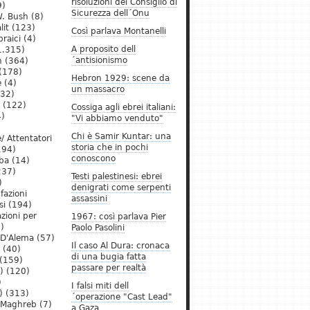
risoluzioni del Consiglio di
9)
Sicurezza dell´Onu
. Bush
(8)
lit
(123)
Così parlava Montanelli
raici
(4)
A proposito dell
1.315)
´antisionismo
h
(364)
(178)
Hebron 1929: scene da
e
(4)
un massacro
32)
(122)
Cossiga agli ebrei italiani:
)
"Vi abbiamo venduto"
Chi è Samir Kuntar: una
/ Attentatori
storia che in pochi
194)
conoscono
ba
(14)
237)
Testi palestinesi: ebrei
)
denigrati come serpenti
 fazioni
assassini
si
(194)
zioni per
1967: così parlava Pier
)
Paolo Pasolini
 D'Alema
(57)
Il caso Al Dura: cronaca
(40)
di una bugia fatta
(159)
passare per realtà
)
(120)
)
I falsi miti dell
)
(313)
´operazione "Cast Lead"
l Maghreb
(7)
a Gaza