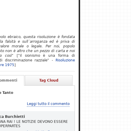
polo ebraico, questa risoluzione è fondata
lla falsità e sull´arroganza ed è priva di
alore morale o legale. Per noi, popolo
to non è altro che un pezzo di carta e noi
o così"
["il sionismo è una forma di
i discriminazione razziale" -
Risoluzione
re 1975
]
Commenti
Tag Cloud
o Tanto
Leggi tutto il commento
ca Burchietti
NA RAI ! LE NOTIZIE DEVONO ESSERE
UPERPARTES