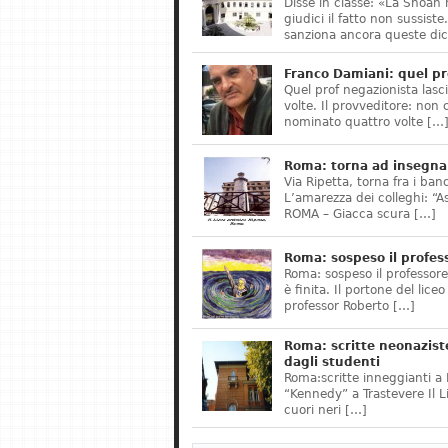
Disse in classe: «La Shoah 
giudici il fatto non sussis
sanziona ancora queste dic
Franco Damiani: quel pr
Quel prof negazionista lasci
volte. Il provveditore: non 
nominato quattro volte […
Roma: torna ad insegnar
Via Ripetta, torna fra i ban
L’amarezza dei colleghi: “A
ROMA – Giacca scura […]
Roma: sospeso il profes
Roma: sospeso il professor
è finita. Il portone del lice
professor Roberto […]
Roma: scritte neonazist
dagli studenti
Roma:scritte inneggianti a H
“Kennedy” a Trastevere Il 
cuori neri […]