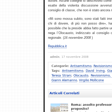
lezioni. Alcune colleghe lo descrivono come 
esatte della violenta discussione avvenu
consiglio di classe, che non è stato ancora 
«Mi sono mossa subito, sono stati fatti imm
chi di dovere, di più non posso dire», ha 
possibile che la preside abbia fatto partire
nega l´Olocausto, indirizzato al consiglio d´
regionale. (
16 novembre 2008
)
Repubblica.it
admin
, 17 novembre 2008
Categorie:
Antisemitismo
,
Revisionism
Tags:
Antisemitismo
,
David Irving
,
Gi
Teresa Strani
,
Olocausto
,
Revisionismo,
Gianni Alemanno
,
Virgilio Mollicone
Articoli Correlati
Roma: assolto professor
proposito?