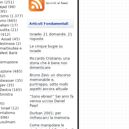
en
(251)
Iscriviti al Feed.
ejad
(98)
(95)
tismo
(1.377)
ismo
(665)
Articoli Fondamentali
eliani
(17)
audita
(21)
Israele: 21 domande, 21
(412)
risposte
l Assad
(45)
lestinese
(2)
Le cinque bugie su
ania/Giudea e
Israele
West Bank
Riccardo Cristiano: una
formazione
storia che è bene non
dimenticare
mazione
(485)
Bruno Zevi: un discorso
62)
memorabile e,
ldwasser
(35)
purtroppo, sotto molti
gev
(35)
aspetti ancora attuale
Destra
(165)
Sinistra
"Sono ebreo!" Sei anni fa
veniva ucciso Daniel
95)
Pearl
Israel
(12)
ntalismo
Durban 2001: per
(696)
rinfrescarci la memoria
Musulmani
Come manipolare le