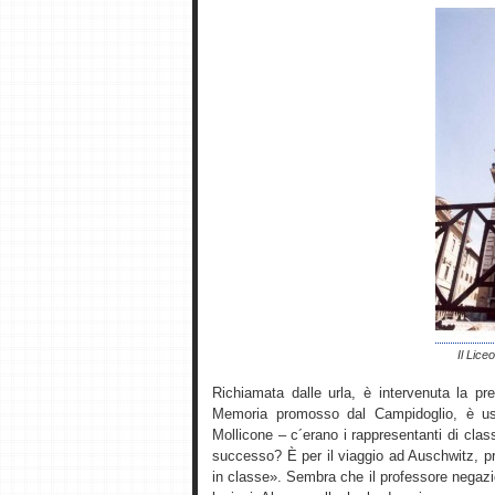
Il Lice
Richiamata dalle urla, è intervenuta la pre
Memoria promosso dal Campidoglio, è usc
Mollicone – c´erano i rappresentanti di clas
successo? È per il viaggio ad Auschwitz, p
in classe». Sembra che il professore negazi