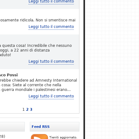
Leggi tutto il commento
osamente ridicola. Non si smentisce mai
Leggi tutto il commento
a questa cosa! Incredibile che nessuno
 oggi, a 22 anni di distanza
aduto!
Leggi tutto il commento
sco Possi
erebbe chiedere ad Amnesty International
 cosa: Siete al corrente che nella
 guerra mondiale i palestinesi erano…
Leggi tutto il commento
1
2
3
Feed RSS
28)
Tieniti aggiornato.