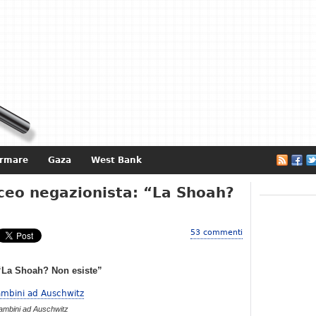
ormare
Gaza
West Bank
e
iceo negazionista: “La Shoah?
53 commenti
 “La Shoah? Non esiste”
ambini ad Auschwitz