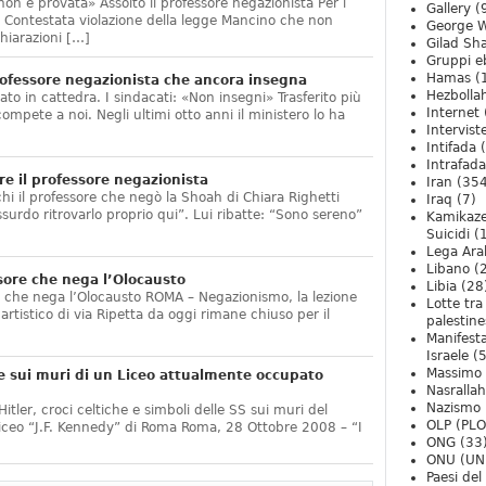
non è provata» Assolto il professore negazionista Per i
Gallery
(
te. Contestata violazione della legge Mancino che non
George W
hiarazioni […]
Gilad Sha
Gruppi eb
Hamas
(
ofessore negazionista che ancora insegna
Hezbolla
ato in cattedra. I sindacati: «Non insegni» Trasferito più
Internet
compete a noi. Negli ultimi otto anni il ministero lo ha
Intervist
]
Intifada
(
Intrafada
e il professore negazionista
Iran
(354
chi il professore che negò la Shoah di Chiara Righetti
Iraq
(7)
ssurdo ritrovarlo proprio qui”. Lui ribatte: “Sono sereno”
Kamikaze
Suicidi
(
Lega Ara
Libano
(
sore che nega l’Olocausto
Libia
(28
e che nega l’Olocausto ROMA – Negazionismo, la lezione
Lotte tra
o artistico di via Ripetta da oggi rimane chiuso per il
palestine
Manifesta
Israele
(5
Massimo
e sui muri di un Liceo attualmente occupato
Nasrallah
Nazismo
itler, croci celtiche e simboli delle SS sui muri del
OLP (PLO
Liceo “J.F. Kennedy” di Roma Roma, 28 Ottobre 2008 – “I
ONG
(33
ONU (UN
Paesi de