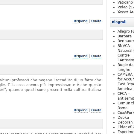
Vaticano
Video
(5
Yasser Ar
|
Rispondi
Quota
Blogroll
Allegro F
Barbara
Bennaur
BNVCA –
National 
Contre
|
Rispondi
Quota
l’Antise
Bugie da
lunghe
CAMERA 
for Accur
alcuni professori che negano l’accaduto di un fatto che
East Repo
iglie. E la cosa ancora più impressionante è che questo
America
ieri”, quando questi sono presenti nella cultura italiana
CFCA –
antisemi
Comunità
Roma
|
Rispondi
Quota
Cox&For
Debka
Deborah 
Elder of 
Esperim