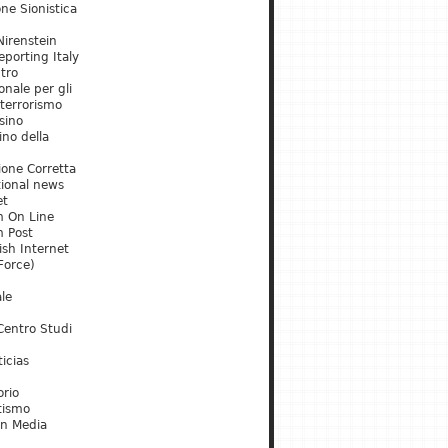
ne Sionistica
irenstein
porting Italy
tro
onale per gli
 terrorismo
sino
ino della
ione Corretta
tional news
et
m On Line
m Post
ish Internet
Force)
le
Centro Studi
icias
orio
tismo
an Media