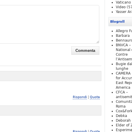
Vaticano
Video
(5
Yasser Ar
Blogroll
Allegro F
Barbara
Bennaur
BNVCA –
National 
Contre
l’Antise
Bugie da
lunghe
CAMERA 
for Accur
East Repo
America
CFCA –
|
antisemi
Rispondi
Quota
Comunità
Roma
Cox&For
Debka
Deborah 
Elder of 
Esperim
|
Rispondi
Quota