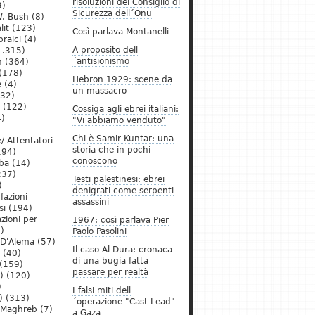
risoluzioni del Consiglio di
9)
Sicurezza dell´Onu
. Bush
(8)
lit
(123)
Così parlava Montanelli
raici
(4)
A proposito dell
1.315)
´antisionismo
h
(364)
(178)
Hebron 1929: scene da
e
(4)
un massacro
32)
(122)
Cossiga agli ebrei italiani:
)
"Vi abbiamo venduto"
Chi è Samir Kuntar: una
/ Attentatori
storia che in pochi
194)
conoscono
ba
(14)
237)
Testi palestinesi: ebrei
)
denigrati come serpenti
 fazioni
assassini
si
(194)
zioni per
1967: così parlava Pier
)
Paolo Pasolini
 D'Alema
(57)
Il caso Al Dura: cronaca
(40)
di una bugia fatta
(159)
passare per realtà
)
(120)
)
I falsi miti dell
)
(313)
´operazione "Cast Lead"
l Maghreb
(7)
a Gaza