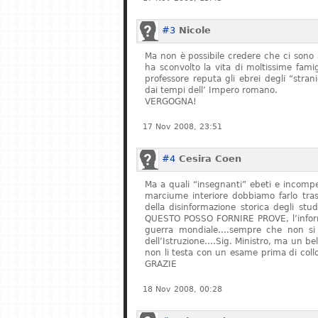
#3
Nicole
Ma non è possibile credere che ci sono 
ha sconvolto la vita di moltissime fam
professore reputa gli ebrei degli “stran
dai tempi dell’ Impero romano.
VERGOGNA!
17 Nov 2008, 23:51
#4
Cesira Coen
Ma a quali “insegnanti” ebeti e incompe
marciume interiore dobbiamo farlo tras
della disinformazione storica degli stu
QUESTO POSSO FORNIRE PROVE, l’informa
guerra mondiale….sempre che non si fe
dell’Istruzione….Sig. Ministro, ma un bel
non li testa con un esame prima di col
GRAZIE
18 Nov 2008, 00:28