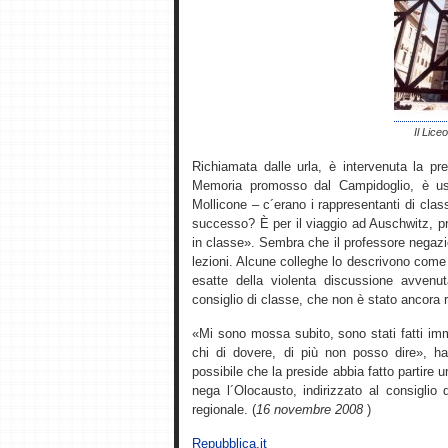
Il Lice
Richiamata dalle urla, è intervenuta la pre
Memoria promosso dal Campidoglio, è usc
Mollicone – c´erano i rappresentanti di clas
successo? È per il viaggio ad Auschwitz, p
in classe». Sembra che il professore negazi
lezioni. Alcune colleghe lo descrivono come 
esatte della violenta discussione avvenu
consiglio di classe, che non è stato ancora 
«Mi sono mossa subito, sono stati fatti imm
chi di dovere, di più non posso dire», ha 
possibile che la preside abbia fatto partire
nega l´Olocausto, indirizzato al consiglio d´
regionale. (
16 novembre 2008
)
Repubblica.it