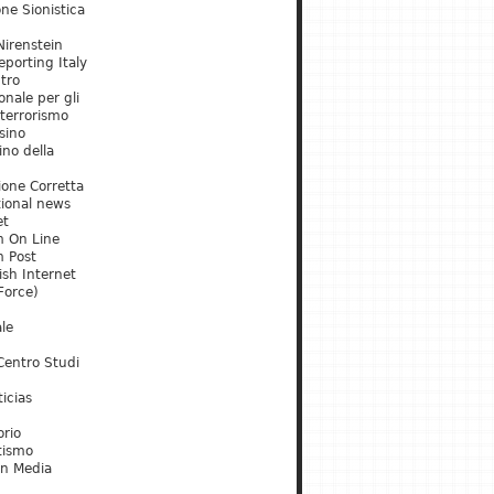
ne Sionistica
irenstein
porting Italy
tro
onale per gli
 terrorismo
sino
ino della
ione Corretta
tional news
et
m On Line
m Post
ish Internet
Force)
le
Centro Studi
icias
orio
tismo
an Media