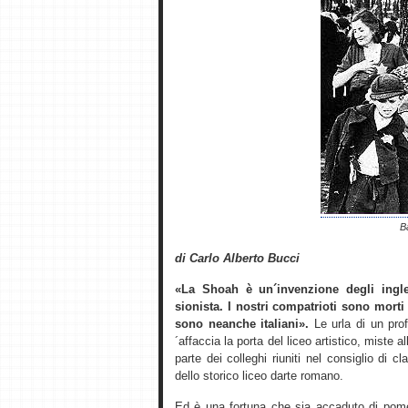
B
di Carlo Alberto Bucci
«La Shoah è un´invenzione degli ingle
sionista. I nostri compatrioti sono morti
sono neanche italiani».
Le urla di un prof
´affaccia la porta del liceo artistico, miste 
parte dei colleghi riuniti nel consiglio di
dello storico liceo darte romano.
Ed è una fortuna che sia accaduto di pome