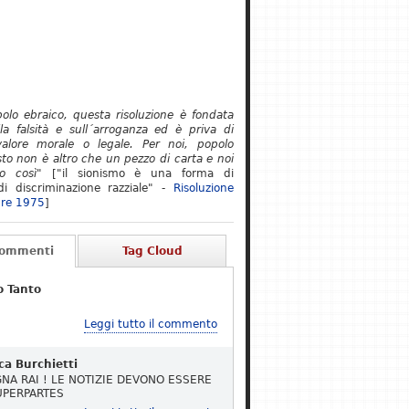
polo ebraico, questa risoluzione è fondata
lla falsità e sull´arroganza ed è priva di
alore morale o legale. Per noi, popolo
to non è altro che un pezzo di carta e noi
o così"
["il sionismo è una forma di
i discriminazione razziale" -
Risoluzione
re 1975
]
Commenti
Tag Cloud
o Tanto
Leggi tutto il commento
ca Burchietti
NA RAI ! LE NOTIZIE DEVONO ESSERE
UPERPARTES