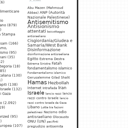
(6)
Abu Mazen (Mahmoud
dimenticare
ANP (Autorità
Abbas)
Nazionale Palestinese)
io
Antisemitismo
iano
(879)
Antisionismo
)
attentati
boicottaggio
a Stampa
antisraeliano
Cisgiordania/Giudea e
ssam
(166)
Samaria/West Bank
ismo,
Disinformazione
nismo
(95)
disinformazione antisraeliana
mani
(35)
Egitto
Estrema Destra
2)
Fatah
Estrema Sinistra
tegoria
(18)
fondamentalismo islamico
85)
Fondamentalismo islamico
taliana
(130)
Gerusalemme
Gilad Shalit
1)
Hamas
Hezbollah
apiti
(138)
Iran
Internet
Intrafada
Israele
(132)
Israele
lancio
di Gaza
lancio razzi
razzi contro Israele
lancio
mo
(2.092)
razzi contro Israele da Gaza
Libano
19)
Lotte tra fazioni
odio
)
Nazismo
palestinesi
rized
(95)
antisraeliano
Olocausto
)
ONU (UN)
pacifinti
uropea
(107)
pregiudizio antisemita