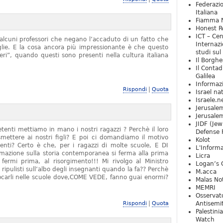
Federazio
Italiana
Fiamma N
Honest Re
ICT – Cen
alcuni professori che negano l’accaduto di un fatto che
Internazi
iglie. E la cosa ancora più impressionante è che questo
studi sul
ieri”, quando questi sono presenti nella cultura italiana
Il Borghe
Il Contad
Galilea
Informaz
|
Rispondi
Quota
Israel na
Israele.n
Jerusale
Jerusale
JIDF (Jew
tenti mettiamo in mano i nostri ragazzi ? Perchè il loro
Defense 
mettere ai nostri figli? E poi ci domandiamo il motivo
Kolot
denti? Certo è che, per i ragazzi di molte scuole, E DI
L'Informa
zione sulla storia contemporanea si ferma alla prima
Licra
rmi prima, al risorgimento!!! Mi rivolgo al Ministro
Logan’s 
 ripulisti sull’albo degli insegnanti quando la fa?? Perchè
M.acca
locarli nelle scuole dove,COME VEDE, fanno guai enormi?
Malas Not
MEMRI
Osservat
|
Rispondi
Quota
Antisemi
Palestini
Watch