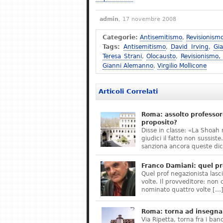
admin
, 17 novembre 2008
Categorie:
Antisemitismo
,
Revisionism
Tags:
Antisemitismo
,
David Irving
,
Gi
Teresa Strani
,
Olocausto
,
Revisionismo,
Gianni Alemanno
,
Virgilio Mollicone
Articoli Correlati
Roma: assolto professor
proposito?
Disse in classe: «La Shoah 
giudici il fatto non sussis
sanziona ancora queste dic
Franco Damiani: quel pr
Quel prof negazionista lasci
volte. Il provveditore: non 
nominato quattro volte […
Roma: torna ad insegnar
Via Ripetta, torna fra i ban