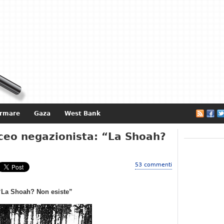
ormare
Gaza
West Bank
e
iceo negazionista: “La Shoah?
53 commenti
 “La Shoah? Non esiste”