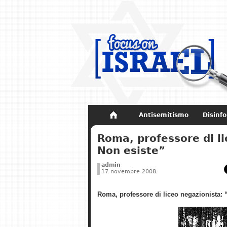
Antisemitismo
Disinf
Non dimenticare
Storia di Israel
Roma, professore di l
Non esiste”
admin
17 novembre 2008
Roma, professore di liceo negazionista: