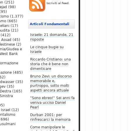
en
(251)
Iscriviti al Feed.
ejad
(98)
(95)
tismo
(1.377)
ismo
(665)
Articoli Fondamentali
eliani
(17)
audita
(21)
Israele: 21 domande, 21
(412)
risposte
l Assad
(45)
lestinese
(2)
Le cinque bugie su
ania/Giudea e
Israele
West Bank
Riccardo Cristiano: una
formazione
storia che è bene non
dimenticare
mazione
(485)
Bruno Zevi: un discorso
62)
memorabile e,
ldwasser
(35)
purtroppo, sotto molti
gev
(35)
aspetti ancora attuale
Destra
(165)
Sinistra
"Sono ebreo!" Sei anni fa
veniva ucciso Daniel
95)
Pearl
Israel
(12)
ntalismo
Durban 2001: per
(696)
rinfrescarci la memoria
Musulmani
Come manipolare le