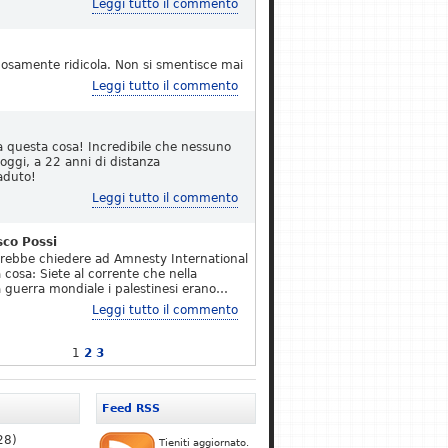
Leggi tutto il commento
osamente ridicola. Non si smentisce mai
Leggi tutto il commento
a questa cosa! Incredibile che nessuno
 oggi, a 22 anni di distanza
aduto!
Leggi tutto il commento
sco Possi
erebbe chiedere ad Amnesty International
 cosa: Siete al corrente che nella
 guerra mondiale i palestinesi erano…
Leggi tutto il commento
1
2
3
Feed RSS
28)
Tieniti aggiornato.