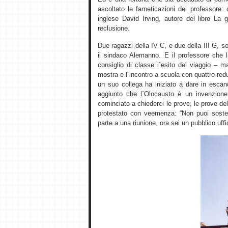
ascoltato le farneticazioni del professore:
inglese David Irving, autore del libro La 
reclusione.
Due ragazzi della IV C, e due della III G,
il sindaco Alemanno. E il professore che li
consiglio di classe l´esito del viaggio – 
mostra e l´incontro a scuola con quattro re
un suo collega ha iniziato a dare in esca
aggiunto che l´Olocausto è un invenzione
cominciato a chiederci le prove, le prove del
protestato con veemenza: “Non puoi soste
parte a una riunione, ora sei un pubblico uffic