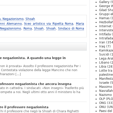
Gallery
(
George W
Gilad Sha
Gruppi eb
Hamas
(
o, Negazionismo
,
Shoah
Hezbolla
anni Alemanno
,
liceo artistico via Ripetta Roma
,
Maria
Internet
 Negazionismo
,
Roma
,
Shoah
,
Shoah
,
Sindaco di Roma
Intervist
Intifada
(
Intrafada
Iran
(354
Iraq
(7)
Kamikaze
Suicidi
(
e negazionista. A quando una legge in
Lega Ara
Libano
(
non è provata» Assolto il professore negazionista Per i
Libia
(28
te. Contestata violazione della legge Mancino che non
Lotte tra
hiarazioni […]
palestine
Manifesta
Israele
(5
ofessore negazionista che ancora insegna
Massimo
ato in cattedra. I sindacati: «Non insegni» Trasferito più
Nasrallah
compete a noi. Negli ultimi otto anni il ministero lo ha
Nazismo
]
OLP (PLO
ONG
(33
ONU (UN
e il professore negazionista
Paesi de
chi il professore che negò la Shoah di Chiara Righetti