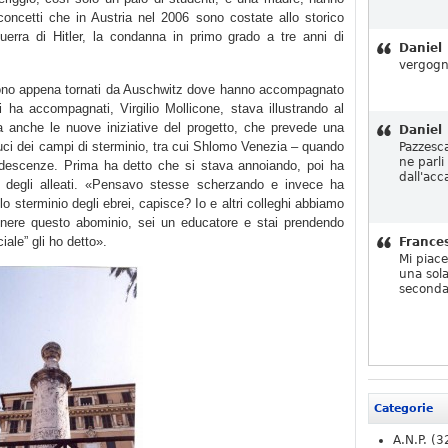
 concetti che in Austria nel 2006 sono costate allo storico
guerra di Hitler, la condanna in primo grado a tre anni di
Daniel
vergogn
 sono appena tornati da Auschwitz dove hanno accompagnato
 ha accompagnati, Virgilio Mollicone, stava illustrando al
ma anche le nuove iniziative del progetto, che prevede una
Daniel
duci dei campi di sterminio, tra cui Shlomo Venezia – quando
Pazzesc
ne parli
ndescenze. Prima ha detto che si stava annoiando, poi ha
dall'acc
 degli alleati. «Pensavo stesse scherzando e invece ha
lo sterminio degli ebrei, capisce? Io e altri colleghi abbiamo
nere questo abominio, sei un educatore e stai prendendo
iale” gli ho detto».
France
Mi piac
una sola
seconda
Categorie
A.N.P.
(3