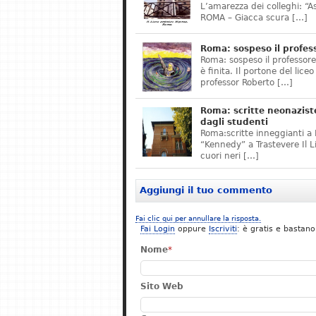
L’amarezza dei colleghi: “A
ROMA – Giacca scura […]
Roma: sospeso il profes
Roma: sospeso il professor
è finita. Il portone del lice
professor Roberto […]
Roma: scritte neonazist
dagli studenti
Roma:scritte inneggianti a H
“Kennedy” a Trastevere Il 
cuori neri […]
Aggiungi il tuo commento
Fai clic qui per annullare la risposta.
Fai Login
oppure
Iscriviti
: è gratis e bastano
Nome
*
Sito Web