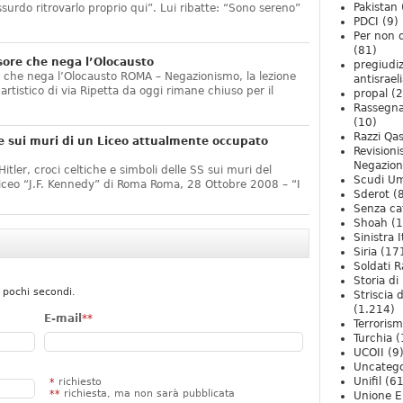
Pakistan
ssurdo ritrovarlo proprio qui”. Lui ribatte: “Sono sereno”
PDCI
(9)
Per non 
(81)
sore che nega l’Olocausto
pregiudiz
e che nega l’Olocausto ROMA – Negazionismo, la lezione
antisrael
o artistico di via Ripetta da oggi rimane chiuso per il
propal
(2
Rassegn
(10)
Razzi Qa
e sui muri di un Liceo attualmente occupato
Revision
Negazio
itler, croci celtiche e simboli delle SS sui muri del
Scudi U
Liceo “J.F. Kennedy” di Roma Roma, 28 Ottobre 2008 – “I
Sderot
(8
Senza ca
Shoah
(1
Sinistra I
Siria
(17
Soldati R
Storia di 
 pochi secondi.
Striscia 
(1.214)
E-mail
**
Terroris
Turchia
(
UCOII
(9
Uncatego
Unifil
(61
*
richiesto
**
richiesta, ma non sarà pubblicata
Unione E