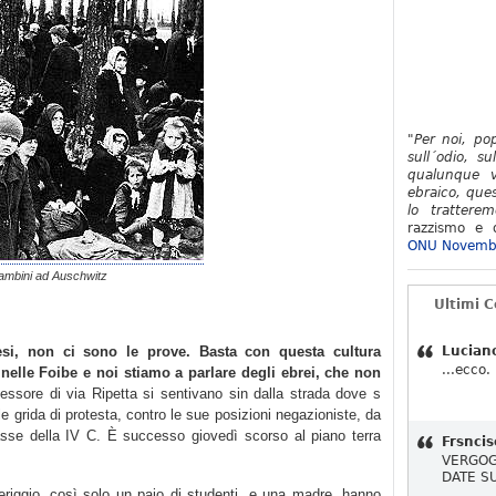
"Per noi, po
sull´odio, su
qualunque v
ebraico, ques
lo tratterem
razzismo e d
ONU Novemb
ambini ad Auschwitz
Ultimi 
si, non ci sono le prove. Basta con questa cultura
Lucian
...ecco.
 nelle Foibe e noi stiamo a parlare degli ebrei, che non
essore di via Ripetta si sentivano sin dalla strada dove s
alle grida di protesta, contro le sue posizioni negazioniste, da
 classe della IV C. È successo giovedì scorso al piano terra
Frsncis
VERGOG
DATE S
riggio, così solo un paio di studenti, e una madre, hanno