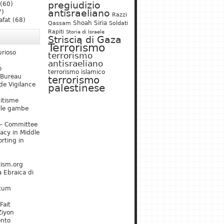
pregiudizio
(60)
antisraeliano
7)
Razzi
afat
(68)
Shoah
Siria
Qassam
Soldati
Rapiti
Storia di Israele
Striscia di Gaza
Terrorismo
urioso
terrorismo
antisraeliano
o
terrorismo islamico
 Bureau
terrorismo
de Vigilance
palestinese
mitisme
lle gambe
– Committee
acy in Middle
rting in
tism.org
 Ebraica di
kum
Fait
Ziyon
ento