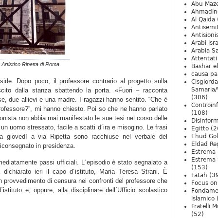
Abu Maz
Ahmadin
Al Qaida
Antisemi
Antision
Arabi isra
Arabia S
Attentati
o Artistico Ripetta di Roma
Bashar e
causa pa
side. Dopo poco, il professore contrario al progetto sulla
Cisgiord
Samaria/
ito dalla stanza sbattendo la porta. «Fuori – racconta
(306)
se, due allievi e una madre. I ragazzi hanno sentito. “Che è
Controin
rofessore?”, mi hanno chiesto. Poi so che ne hanno parlato
(108)
onista non abbia mai manifestato le sue tesi nel corso delle
Disinfor
un uomo stressato, facile a scatti d´ira e misogino. Le frasi
Egitto
(2
ta giovedì a via Ripetta sono racchiuse nel verbale del
Ehud Go
Eldad Re
riconsegnato in presidenza.
Estrema 
Estrema 
ediatamente passi ufficiali. L´episodio è stato segnalato a
(153)
dichiarato ieri il capo d´istituto, Maria Teresa Strani. È
Fatah
(3
 un provvedimento di censura nei confronti del professore che
Focus on 
istituto e, oppure, alla disciplinare dell´Ufficio scolastico
Fondame
islamico
Fratelli 
(52)