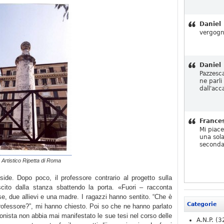
Daniel
vergogn
Daniel
Pazzesc
ne parli
dall'acc
France
Mi piac
una sola
seconda
o Artistico Ripetta di Roma
side. Dopo poco, il professore contrario al progetto sulla
ito dalla stanza sbattendo la porta. «Fuori – racconta
se, due allievi e una madre. I ragazzi hanno sentito. “Che è
Categorie
rofessore?”, mi hanno chiesto. Poi so che ne hanno parlato
onista non abbia mai manifestato le sue tesi nel corso delle
A.N.P.
(3