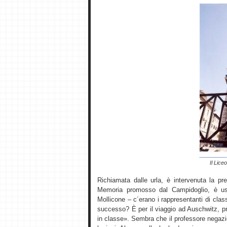
Il Lice
Richiamata dalle urla, è intervenuta la pre
Memoria promosso dal Campidoglio, è usc
Mollicone – c´erano i rappresentanti di clas
successo? È per il viaggio ad Auschwitz, p
in classe». Sembra che il professore negazi