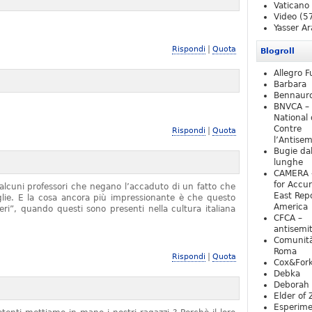
Vaticano
Video
(5
Yasser Ar
|
Rispondi
Quota
Blogroll
Allegro F
Barbara
Bennaur
BNVCA –
National 
Contre
|
Rispondi
Quota
l’Antise
Bugie da
lunghe
CAMERA 
for Accur
alcuni professori che negano l’accaduto di un fatto che
East Repo
iglie. E la cosa ancora più impressionante è che questo
America
ieri”, quando questi sono presenti nella cultura italiana
CFCA –
antisemi
Comunità
Roma
|
Rispondi
Quota
Cox&For
Debka
Deborah 
Elder of 
Esperim