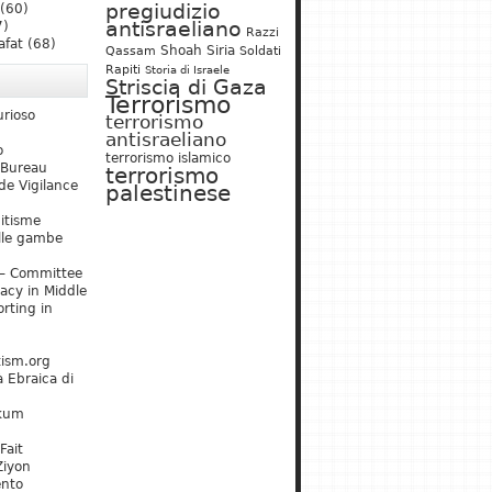
pregiudizio
(60)
antisraeliano
7)
Razzi
afat
(68)
Shoah
Siria
Qassam
Soldati
Rapiti
Storia di Israele
Striscia di Gaza
Terrorismo
urioso
terrorismo
antisraeliano
o
terrorismo islamico
 Bureau
terrorismo
de Vigilance
palestinese
mitisme
lle gambe
– Committee
acy in Middle
rting in
tism.org
 Ebraica di
kum
Fait
Ziyon
ento