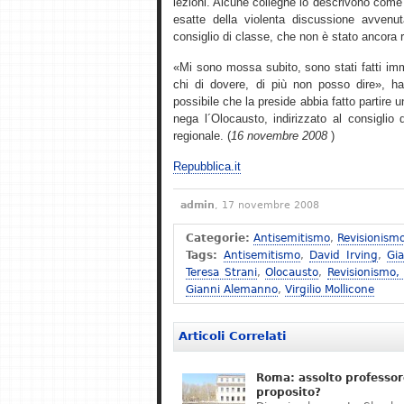
lezioni. Alcune colleghe lo descrivono come 
esatte della violenta discussione avvenu
consiglio di classe, che non è stato ancora 
«Mi sono mossa subito, sono stati fatti imm
chi di dovere, di più non posso dire», ha 
possibile che la preside abbia fatto partire
nega l´Olocausto, indirizzato al consiglio d´
regionale. (
16 novembre 2008
)
Repubblica.it
admin
, 17 novembre 2008
Categorie:
Antisemitismo
,
Revisionism
Tags:
Antisemitismo
,
David Irving
,
Gi
Teresa Strani
,
Olocausto
,
Revisionismo,
Gianni Alemanno
,
Virgilio Mollicone
Articoli Correlati
Roma: assolto professor
proposito?