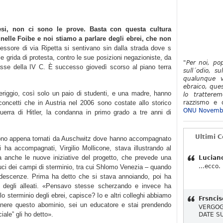
si, non ci sono le prove. Basta con questa cultura
 nelle Foibe e noi stiamo a parlare degli ebrei, che non
essore di via Ripetta si sentivano sin dalla strada dove s
alle grida di protesta, contro le sue posizioni negazioniste, da
"Per noi, po
 classe della IV C. È successo giovedì scorso al piano terra
sull´odio, su
qualunque v
ebraico, ques
riggio, così solo un paio di studenti, e una madre, hanno
lo tratterem
 concetti che in Austria nel 2006 sono costate allo storico
razzismo e d
ONU Novemb
guerra di Hitler, la condanna in primo grado a tre anni di
Ultimi 
 sono appena tornati da Auschwitz dove hanno accompagnato
 ha accompagnati, Virgilio Mollicone, stava illustrando al
ma anche le nuove iniziative del progetto, che prevede una
Lucian
...ecco.
duci dei campi di sterminio, tra cui Shlomo Venezia – quando
ndescenze. Prima ha detto che si stava annoiando, poi ha
 degli alleati. «Pensavo stesse scherzando e invece ha
lo sterminio degli ebrei, capisce? Io e altri colleghi abbiamo
Frsncis
nere questo abominio, sei un educatore e stai prendendo
VERGOG
iale” gli ho detto».
DATE S