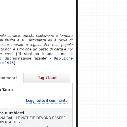
polo ebraico, questa risoluzione è fondata
lla falsità e sull´arroganza ed è priva di
alore morale o legale. Per noi, popolo
to non è altro che un pezzo di carta e noi
o così"
["il sionismo è una forma di
i discriminazione razziale" -
Risoluzione
re 1975
]
Commenti
Tag Cloud
o Tanto
Leggi tutto il commento
ca Burchietti
NA RAI ! LE NOTIZIE DEVONO ESSERE
UPERPARTES