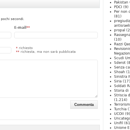
Pakistan
PDCI
(9)
Per non 
(81)
 pochi secondi.
pregiudiz
antisrael
E-mail
**
propal
(2
Rassegn
(10)
Razzi Qa
*
richiesto
Revision
**
richiesta, ma non sarà pubblicata
Negazio
Scudi U
Sderot
(8
Senza ca
Shoah
(1
Sinistra I
Siria
(17
Soldati R
Storia di 
Striscia 
(1.214)
Terroris
Turchia
(
UCOII
(9
Uncatego
Unifil
(61
Unione E