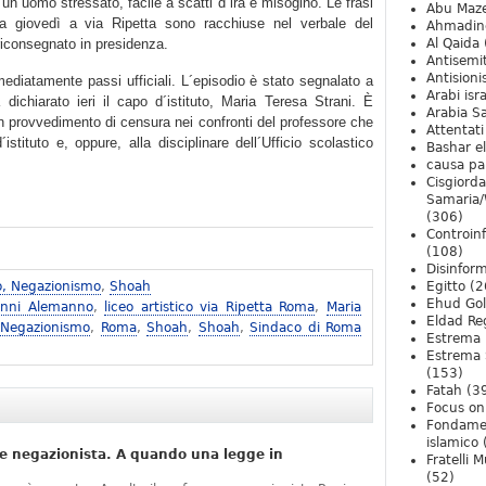
un uomo stressato, facile a scatti d´ira e misogino. Le frasi
Abu Maz
ta giovedì a via Ripetta sono racchiuse nel verbale del
Ahmadin
riconsegnato in presidenza.
Al Qaida
Antisemi
Antision
ediatamente passi ufficiali. L´episodio è stato segnalato a
Arabi isra
dichiarato ieri il capo d´istituto, Maria Teresa Strani. È
Arabia S
 un provvedimento di censura nei confronti del professore che
Attentati
istituto e, oppure, alla disciplinare dell´Ufficio scolastico
Bashar e
causa pa
Cisgiord
Samaria/
(306)
Controin
(108)
Disinfor
o, Negazionismo
,
Shoah
Egitto
(2
Ehud Go
anni Alemanno
,
liceo artistico via Ripetta Roma
,
Maria
Eldad Re
 Negazionismo
,
Roma
,
Shoah
,
Shoah
,
Sindaco di Roma
Estrema 
Estrema 
(153)
Fatah
(3
Focus on 
Fondame
islamico
e negazionista. A quando una legge in
Fratelli 
(52)