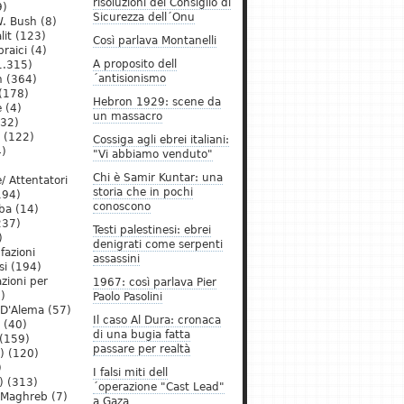
risoluzioni del Consiglio di
9)
Sicurezza dell´Onu
. Bush
(8)
lit
(123)
Così parlava Montanelli
raici
(4)
A proposito dell
1.315)
´antisionismo
h
(364)
(178)
Hebron 1929: scene da
e
(4)
un massacro
32)
(122)
Cossiga agli ebrei italiani:
)
"Vi abbiamo venduto"
Chi è Samir Kuntar: una
/ Attentatori
storia che in pochi
194)
conoscono
ba
(14)
237)
Testi palestinesi: ebrei
)
denigrati come serpenti
 fazioni
assassini
si
(194)
zioni per
1967: così parlava Pier
)
Paolo Pasolini
 D'Alema
(57)
Il caso Al Dura: cronaca
(40)
di una bugia fatta
(159)
passare per realtà
)
(120)
)
I falsi miti dell
)
(313)
´operazione "Cast Lead"
l Maghreb
(7)
a Gaza