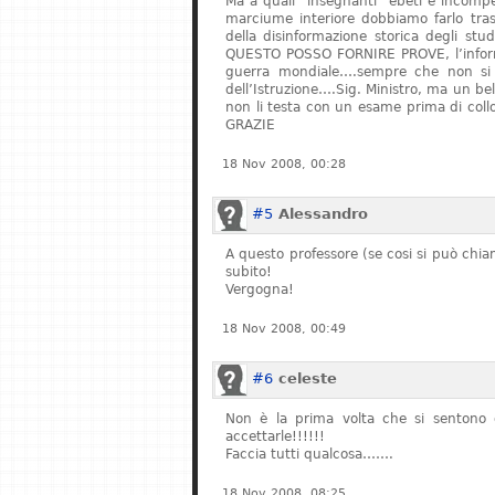
Ma a quali “insegnanti” ebeti e incompe
marciume interiore dobbiamo farlo tras
della disinformazione storica degli stu
QUESTO POSSO FORNIRE PROVE, l’informa
guerra mondiale….sempre che non si fe
dell’Istruzione….Sig. Ministro, ma un bel
non li testa con un esame prima di col
GRAZIE
18 Nov 2008, 00:28
#5
Alessandro
A questo professore (se cosi si può chiam
subito!
Vergogna!
18 Nov 2008, 00:49
#6
celeste
Non è la prima volta che si sentono q
accettarle!!!!!!
Faccia tutti qualcosa…….
18 Nov 2008, 08:25