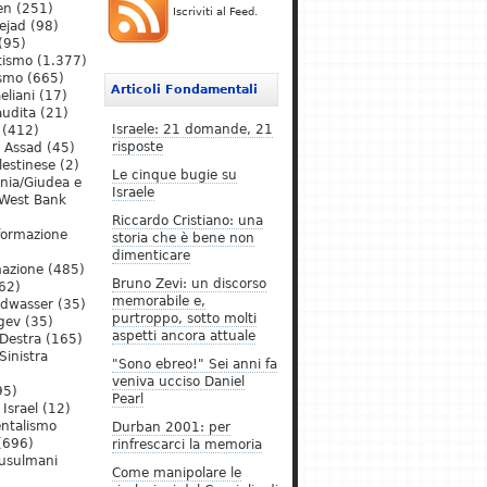
en
(251)
Iscriviti al Feed.
ejad
(98)
(95)
tismo
(1.377)
ismo
(665)
Articoli Fondamentali
eliani
(17)
audita
(21)
Israele: 21 domande, 21
(412)
risposte
l Assad
(45)
lestinese
(2)
Le cinque bugie su
ania/Giudea e
Israele
West Bank
Riccardo Cristiano: una
formazione
storia che è bene non
dimenticare
mazione
(485)
Bruno Zevi: un discorso
62)
memorabile e,
ldwasser
(35)
purtroppo, sotto molti
gev
(35)
aspetti ancora attuale
Destra
(165)
Sinistra
"Sono ebreo!" Sei anni fa
veniva ucciso Daniel
95)
Pearl
Israel
(12)
ntalismo
Durban 2001: per
(696)
rinfrescarci la memoria
Musulmani
Come manipolare le