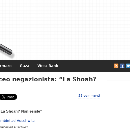
ormare
Gaza
West Bank
e
iceo negazionista: “La Shoah?
53 commenti
 “La Shoah? Non esiste”
ambini ad Auschwitz