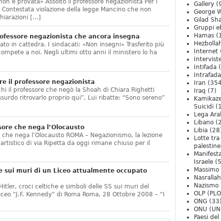
non è provata» Assolto il professore negazionista Per i
Gallery
(
te. Contestata violazione della legge Mancino che non
George W
hiarazioni […]
Gilad Sha
Gruppi eb
Hamas
(
ofessore negazionista che ancora insegna
Hezbolla
ato in cattedra. I sindacati: «Non insegni» Trasferito più
Internet
compete a noi. Negli ultimi otto anni il ministero lo ha
Intervist
]
Intifada
(
Intrafada
e il professore negazionista
Iran
(354
chi il professore che negò la Shoah di Chiara Righetti
Iraq
(7)
ssurdo ritrovarlo proprio qui”. Lui ribatte: “Sono sereno”
Kamikaze
Suicidi
(
Lega Ara
Libano
(
sore che nega l’Olocausto
Libia
(28
e che nega l’Olocausto ROMA – Negazionismo, la lezione
Lotte tra
o artistico di via Ripetta da oggi rimane chiuso per il
palestine
Manifesta
Israele
(5
Massimo
e sui muri di un Liceo attualmente occupato
Nasrallah
Nazismo
itler, croci celtiche e simboli delle SS sui muri del
OLP (PLO
Liceo “J.F. Kennedy” di Roma Roma, 28 Ottobre 2008 – “I
ONG
(33
ONU (UN
Paesi de