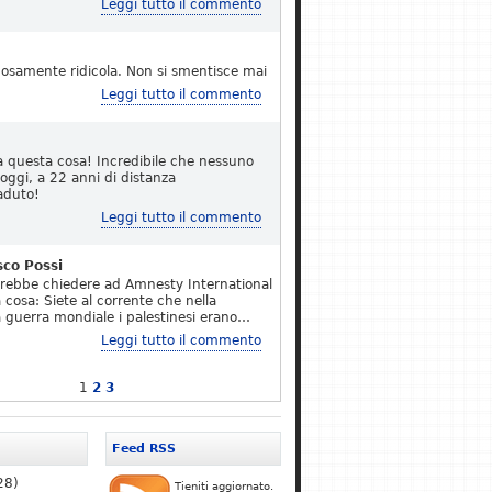
Leggi tutto il commento
osamente ridicola. Non si smentisce mai
Leggi tutto il commento
a questa cosa! Incredibile che nessuno
 oggi, a 22 anni di distanza
aduto!
Leggi tutto il commento
sco Possi
erebbe chiedere ad Amnesty International
 cosa: Siete al corrente che nella
 guerra mondiale i palestinesi erano…
Leggi tutto il commento
1
2
3
Feed RSS
28)
Tieniti aggiornato.