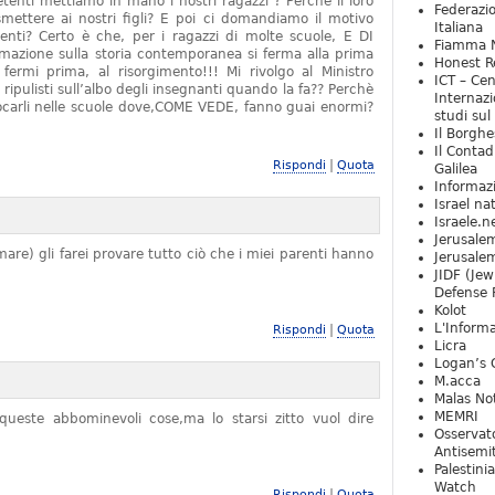
tenti mettiamo in mano i nostri ragazzi ? Perchè il loro
Federazio
mettere ai nostri figli? E poi ci domandiamo il motivo
Italiana
denti? Certo è che, per i ragazzi di molte scuole, E DI
Fiamma N
zione sulla storia contemporanea si ferma alla prima
Honest Re
rmi prima, al risorgimento!!! Mi rivolgo al Ministro
ICT – Cen
 ripulisti sull’albo degli insegnanti quando la fa?? Perchè
Internazi
locarli nelle scuole dove,COME VEDE, fanno guai enormi?
studi sul
Il Borghe
Il Contad
|
Rispondi
Quota
Galilea
Informaz
Israel na
Israele.n
Jerusale
are) gli farei provare tutto ciò che i miei parenti hanno
Jerusale
JIDF (Jew
Defense 
Kolot
L'Informa
|
Rispondi
Quota
Licra
Logan’s 
M.acca
Malas Not
MEMRI
ueste abbominevoli cose,ma lo starsi zitto vuol dire
Osservat
Antisemi
Palestini
Watch
|
Rispondi
Quota