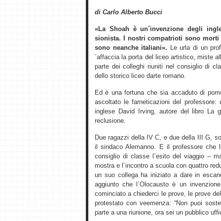
di Carlo Alberto Bucci
«La Shoah è un´invenzione degli ingle
sionista. I nostri compatrioti sono morti
sono neanche italiani».
Le urla di un prof
´affaccia la porta del liceo artistico, miste 
parte dei colleghi riuniti nel consiglio di
dello storico liceo darte romano.
Ed è una fortuna che sia accaduto di pome
ascoltato le farneticazioni del professore:
inglese David Irving, autore del libro La 
reclusione.
Due ragazzi della IV C, e due della III G,
il sindaco Alemanno. E il professore che li
consiglio di classe l´esito del viaggio – 
mostra e l´incontro a scuola con quattro re
un suo collega ha iniziato a dare in esca
aggiunto che l´Olocausto è un invenzione
cominciato a chiederci le prove, le prove del
protestato con veemenza: “Non puoi soste
parte a una riunione, ora sei un pubblico uffic