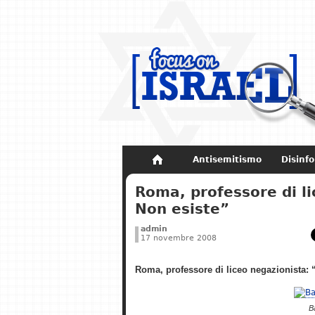
Antisemitismo
Disinf
Non dimenticare
Storia di Israel
Roma, professore di l
Non esiste”
admin
17 novembre 2008
Roma, professore di liceo negazionista:
B