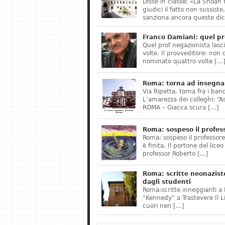
Disse in classe: «La Shoah 
giudici il fatto non sussis
sanziona ancora queste dic
Franco Damiani: quel pr
Quel prof negazionista lasci
volte. Il provveditore: non 
nominato quattro volte […
Roma: torna ad insegnar
Via Ripetta, torna fra i ban
L’amarezza dei colleghi: “A
ROMA – Giacca scura […]
Roma: sospeso il profes
Roma: sospeso il professor
è finita. Il portone del lice
professor Roberto […]
Roma: scritte neonazist
dagli studenti
Roma:scritte inneggianti a H
“Kennedy” a Trastevere Il 
cuori neri […]