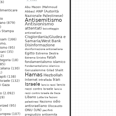
(6)
Abu Mazen (Mahmoud
dimenticare
ANP (Autorità
Abbas)
Nazionale Palestinese)
io
Antisemitismo
iano
(879)
Antisionismo
)
attentati
boicottaggio
a Stampa
antisraeliano
Cisgiordania/Giudea e
ssam
(166)
Samaria/West Bank
ismo,
Disinformazione
nismo
(95)
disinformazione antisraeliana
mani
(35)
Egitto
Estrema Destra
2)
Fatah
Estrema Sinistra
tegoria
(18)
fondamentalismo islamico
85)
Fondamentalismo islamico
taliana
(130)
Gerusalemme
Gilad Shalit
1)
Hamas
Hezbollah
apiti
(138)
Iran
Internet
Intrafada
Israele
(132)
Israele
lancio
di Gaza
lancio razzi
razzi contro Israele
lancio
mo
(2.092)
razzi contro Israele da Gaza
Libano
19)
Lotte tra fazioni
odio
)
Nazismo
palestinesi
rized
(95)
antisraeliano
Olocausto
)
ONU (UN)
pacifinti
uropea
(107)
pregiudizio antisemita