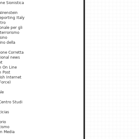
ne Sionistica
irenstein
porting Italy
tro
onale per gli
 terrorismo
sino
ino della
ione Corretta
tional news
et
m On Line
m Post
ish Internet
Force)
le
Centro Studi
icias
orio
tismo
an Media