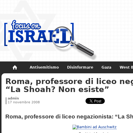
Antisemitismo
Disinformare
Gaza
West 
Roma, professore di liceo ne
Non dimenticare
Storia di Israele
“La Shoah? Non esiste”
admin
17 novembre 2008
Roma, professore di liceo negazionista: “La S