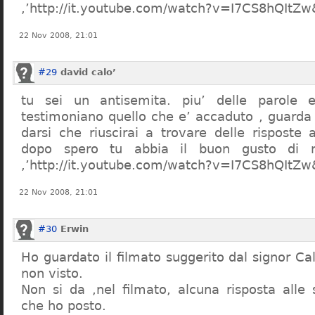
,’http://it.youtube.com/watch?v=I7CS8hQIt
22 Nov 2008, 21:01
#29
david calo’
tu sei un antisemita. piu’ delle parole e
testimoniano quello che e’ accaduto , guarda
darsi che riuscirai a trovare delle risposte
dopo spero tu abbia il buon gusto di n
,’http://it.youtube.com/watch?v=I7CS8hQIt
22 Nov 2008, 21:01
#30
Erwin
Ho guardato il filmato suggerito dal signor Ca
non visto.
Non si da ,nel filmato, alcuna risposta all
che ho posto.