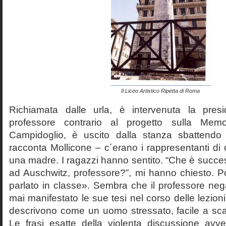
Il Liceo Artistico Ripetta di Roma
Richiamata dalle urla, è intervenuta la pres
professore contrario al progetto sulla Mem
Campidoglio, è uscito dalla stanza sbattendo 
racconta Mollicone – c´erano i rappresentanti di c
una madre. I ragazzi hanno sentito. “Che è succes
ad Auschwitz, professore?”, mi hanno chiesto. 
parlato in classe». Sembra che il professore neg
mai manifestato le sue tesi nel corso delle lezion
descrivono come un uomo stressato, facile a scat
Le frasi esatte della violenta discussione avv