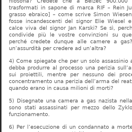
filosofia? Credete che a Belzec 900.000 
trasformati in sapone di marca RIF – Rein Ju
grasso ebraico] – come scrive Simon Wiesent
fosse incandescenti del signor Elie Wiesel 
calce viva del signor Jan Karski? Se sì, perc
condivide più le vostre convinzioni su que
perché credete dunque alle camere a gas?
un’assurdità per credere ad un’altra?
4) Come spiegate che per un solo assassinio a 
debba produrre al processo una perizia sull’
sui proiettili, mentre per nessuno dei proc
concentramento una perizia dell’arma del reat
quando erano in causa milioni di morti?
5) Disegnate una camera a gas nazista nella
sono stati assassinati per mezzo dello Zykl
funzionamento.
6) Per l’esecuzione di un condannato a mort