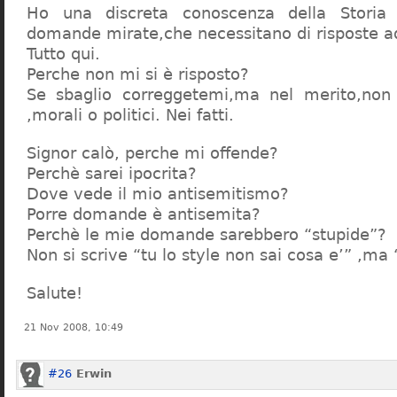
Ho una discreta conoscenza della Storia 
domande mirate,che necessitano di risposte a
Tutto qui.
Perche non mi si è risposto?
Se sbaglio correggetemi,ma nel merito,non c
,morali o politici. Nei fatti.
Signor calò, perche mi offende?
Perchè sarei ipocrita?
Dove vede il mio antisemitismo?
Porre domande è antisemita?
Perchè le mie domande sarebbero “stupide”?
Non si scrive “tu lo style non sai cosa e’” ,ma
Salute!
21 Nov 2008, 10:49
#26
Erwin