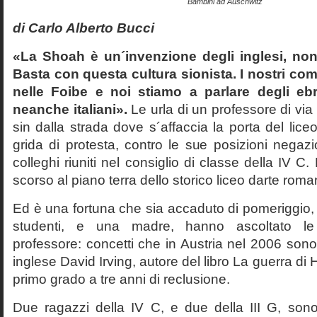
Bambini ad Auschwitz
di Carlo Alberto Bucci
«La Shoah è un´invenzione degli inglesi, non
Basta con questa cultura sionista. I nostri com
nelle Foibe e noi stiamo a parlare degli eb
neanche italiani».
Le urla di un professore di via
sin dalla strada dove s´affaccia la porta del liceo 
grida di protesta, contro le sue posizioni negazi
colleghi riuniti nel consiglio di classe della IV 
scorso al piano terra dello storico liceo darte roma
Ed è una fortuna che sia accaduto di pomeriggio, 
studenti, e una madre, hanno ascoltato le f
professore: concetti che in Austria nel 2006 sono 
inglese David Irving, autore del libro La guerra di H
primo grado a tre anni di reclusione.
Due ragazzi della IV C, e due della III G, son