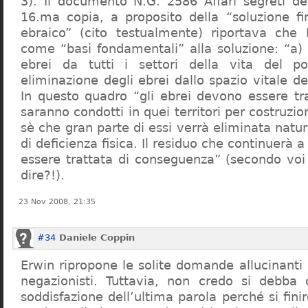
3). Il documento N.G. 2586 Affari segreti de
16.ma copia, a proposito della “soluzione f
ebraico” (cito testualmente) riportava che 
come “basi fondamentali” alla soluzione: “a) 
ebrei da tutti i settori della vita del p
eliminazione degli ebrei dallo spazio vitale d
In questo quadro “gli ebrei devono essere tra
saranno condotti in quei territori per costruzio
sè che gran parte di essi verrà eliminata nat
di deficienza fisica. Il residuo che continuerà 
essere trattata di conseguenza” (secondo vo
dire?!).
23 Nov 2008, 21:35
#34
Daniele Coppin
Erwin ripropone le solite domande allucinanti
negazionisti. Tuttavia, non credo si debba 
soddisfazione dell’ultima parola perché si finir