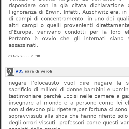
rispondere con la già citata dichiarazione 
l’ignoranza di Erwin. Infatti, Auschwitz era, in
di campi di concentramento, in uno dei quali 
altri campi o quelli provenienti direttamente
d’Europa, venivano condotti per la loro eli
Pertanto è ovvio che gli internati siano st
assassinati.
23 Nov 2008, 21:38
#35
sara di veroli
negare l’olocausto vuol dire negare la st
sacrificio di milioni di donne,bambini e uomi
testimoniare perchè uccisi nelle camere a ga
insegnare al mondo e a persone come lei ch
non si devono più ripetere,per fortuna ci sono
sopravvissuti alla shoa che hanno riferito so
degli orrori vissuti. professori come questi 