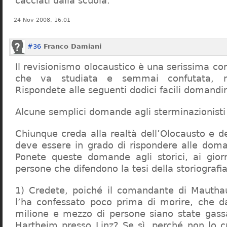
cacciati dalla scuola.
24 Nov 2008, 16:01
#36
Franco Damiani
Il revisionismo olocaustico è una serissima cor
che va studiata e semmai confutata, n
Rispondete alle seguenti dodici facili domandi
Alcune semplici domande agli sterminazionisti
Chiunque creda alla realtà dell’Olocausto e d
deve essere in grado di rispondere alle dom
Ponete queste domande agli storici, ai giorna
persone che difendono la tesi della storiografia 
1) Credete, poiché il comandante di Mauthau
l’ha confessato poco prima di morire, che d
milione e mezzo di persone siano state gassa
Hartheim presso Linz? Se sì, perché non lo 