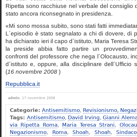
Ripetta sono racchiuse nel verbale del consiglio 
stato ancora riconsegnato in presidenza.
«Mi sono mossa subito, sono stati fatti immediatam
L´episodio è stato segnalato a chi di dovere, di 
ha dichiarato ieri il capo d´istituto, Maria Teresa S
la preside abbia fatto partire un provvedime
confronti del professore che nega l´Olocausto, ind
d´istituto e, oppure, alla disciplinare dell´Ufficio 
(
16 novembre 2008
)
Repubblica.it
admin
, 17 novembre 2008
Categorie:
Antisemitismo
,
Revisionismo, Negaz
Tags:
Antisemitismo
,
David Irving
,
Gianni Alem
via Ripetta Roma
,
Maria Teresa Strani
,
Olocau
Negazionismo
,
Roma
,
Shoah
,
Shoah
,
Sindac