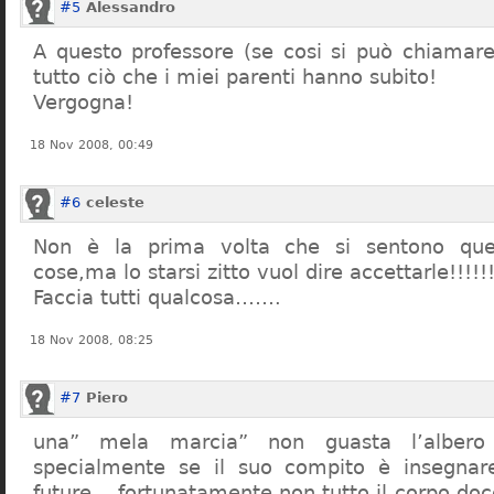
#5
Alessandro
A questo professore (se cosi si può chiamare)
tutto ciò che i miei parenti hanno subito!
Vergogna!
18 Nov 2008, 00:49
#6
celeste
Non è la prima volta che si sentono que
cose,ma lo starsi zitto vuol dire accettarle!!!!!
Faccia tutti qualcosa…….
18 Nov 2008, 08:25
#7
Piero
una” mela marcia” non guasta l’alber
specialmente se il suo compito è insegnare
future… fortunatamente non tutto il corpo doc