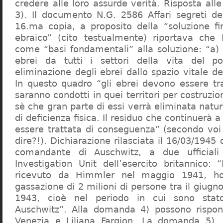
credere alle loro assurde verità. Risposta al
3). Il documento N.G. 2586 Affari segreti de
16.ma copia, a proposito della “soluzione f
ebraico” (cito testualmente) riportava che 
come “basi fondamentali” alla soluzione: “a) 
ebrei da tutti i settori della vita del p
eliminazione degli ebrei dallo spazio vitale d
In questo quadro “gli ebrei devono essere tra
saranno condotti in quei territori per costruzio
sè che gran parte di essi verrà eliminata nat
di deficienza fisica. Il residuo che continuerà 
essere trattata di conseguenza” (secondo vo
dire?!). Dichiarazione rilasciata il 16/03/1945
comandante di Auschwitz, a due ufficial
Investigation Unit dell’esercito britannico: 
ricevuto da Himmler nel maggio 1941, ho
gassazione di 2 milioni di persone tra il giugno
1943, cioè nel periodo in cui sono sta
Auschwitz”. Alla domanda 4) possono rispo
Venezia e Liliana Fargion. La domanda 5), 