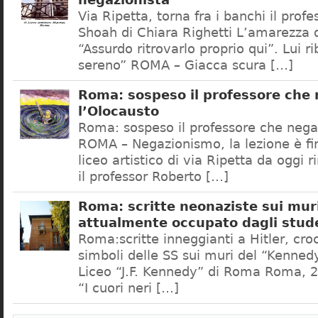
negazionista
Via Ripetta, torna fra i banchi il prof
Shoah di Chiara Righetti L’amarezza d
“Assurdo ritrovarlo proprio qui”. Lui r
sereno” ROMA – Giacca scura […]
Roma: sospeso il professore che
l’Olocausto
Roma: sospeso il professore che nega
ROMA – Negazionismo, la lezione è fini
liceo artistico di via Ripetta da oggi 
il professor Roberto […]
Roma: scritte neonaziste sui muri
attualmente occupato dagli stud
Roma:scritte inneggianti a Hitler, croc
simboli delle SS sui muri del “Kennedy
Liceo “J.F. Kennedy” di Roma Roma, 2
“I cuori neri […]