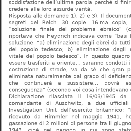
soddisfazione dell’ultima parola perché si finir
credere alle loro assurde verità.
Risposta alle domande 1), 2) e 3). Il documen
segreti del Reich. 30 copie. 16.ma copia, 
“soluzione finale del problema ebraico” (c
riportava che Heydrich indicava come “basi 
soluzione: “a) eliminazione degli ebrei da tutti 
del popolo tedesco; b) eliminazione degli e
vitale del popolo tedesco”. In questo quadro
essere trasferiti a oriente… saranno condotti in
costruzione di strade; va da sè che gran pa
eliminata naturalmente dal grado di deficienza
che continuerà a sussistere… dovrà ess
conseguenza” (secondo voi cosa intendevano d
Dichiarazione rilasciata il 16/03/1945 d
comandante di Auschwitz, a due ufficial
Investigation Unit dell’esercito britannico: 
ricevuto da Himmler nel maggio 1941, ho
gassazione di 2 milioni di persone tra il giugno
1943, cioè nel periodo in cui sono sta