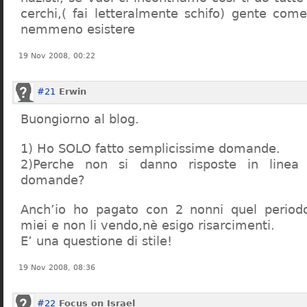
cerchi,( fai letteralmente schifo) gente co
nemmeno esistere
19 Nov 2008, 00:22
#21
Erwin
Buongiorno al blog.
1) Ho SOLO fatto semplicissime domande.
2)Perche non si danno risposte in linea 
domande?
Anch’io ho pagato con 2 nonni quel period
miei e non li vendo,nè esigo risarcimenti.
E’ una questione di stile!
19 Nov 2008, 08:36
#22
Focus on Israel