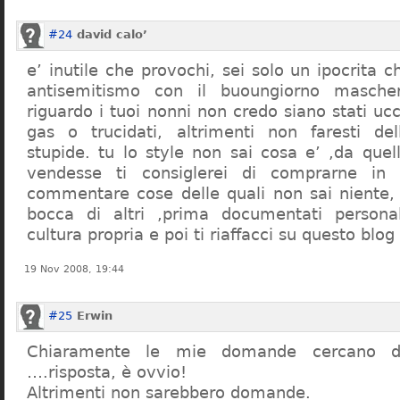
#24
david calo’
e’ inutile che provochi, sei solo un ipocrita 
antisemitismo con il buoungiorno masche
riguardo i tuoi nonni non credo siano stati uc
gas o trucidati, altrimenti non faresti d
stupide. tu lo style non sai cosa e’ ,da quel
vendesse ti consiglerei di comprarne in
commentare cose delle quali non sai niente,
bocca di altri ,prima documentati persona
cultura propria e poi ti riaffacci su questo blog
19 Nov 2008, 19:44
#25
Erwin
Chiaramente le mie domande cercano d
….risposta, è ovvio!
Altrimenti non sarebbero domande.