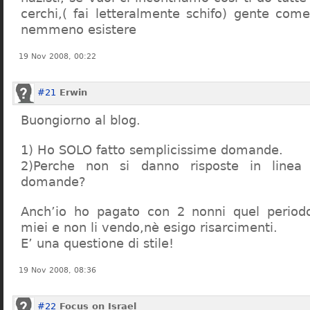
cerchi,( fai letteralmente schifo) gente co
nemmeno esistere
19 Nov 2008, 00:22
#21
Erwin
Buongiorno al blog.
1) Ho SOLO fatto semplicissime domande.
2)Perche non si danno risposte in linea 
domande?
Anch’io ho pagato con 2 nonni quel period
miei e non li vendo,nè esigo risarcimenti.
E’ una questione di stile!
19 Nov 2008, 08:36
#22
Focus on Israel