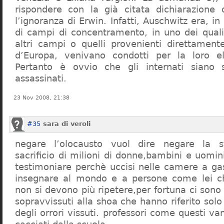
rispondere con la già citata dichiarazione 
l’ignoranza di Erwin. Infatti, Auschwitz era, in
di campi di concentramento, in uno dei quali 
altri campi o quelli provenienti direttamente
d’Europa, venivano condotti per la loro eli
Pertanto è ovvio che gli internati siano st
assassinati.
23 Nov 2008, 21:38
#35
sara di veroli
negare l’olocausto vuol dire negare la st
sacrificio di milioni di donne,bambini e uomi
testimoniare perchè uccisi nelle camere a ga
insegnare al mondo e a persone come lei ch
non si devono più ripetere,per fortuna ci sono
sopravvissuti alla shoa che hanno riferito so
degli orrori vissuti. professori come questi 