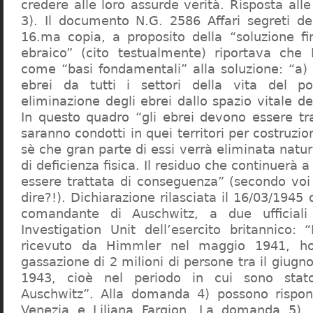
credere alle loro assurde verità. Risposta al
3). Il documento N.G. 2586 Affari segreti de
16.ma copia, a proposito della “soluzione f
ebraico” (cito testualmente) riportava che 
come “basi fondamentali” alla soluzione: “a) 
ebrei da tutti i settori della vita del p
eliminazione degli ebrei dallo spazio vitale d
In questo quadro “gli ebrei devono essere tra
saranno condotti in quei territori per costruzio
sè che gran parte di essi verrà eliminata nat
di deficienza fisica. Il residuo che continuerà 
essere trattata di conseguenza” (secondo vo
dire?!). Dichiarazione rilasciata il 16/03/1945
comandante di Auschwitz, a due ufficial
Investigation Unit dell’esercito britannico: 
ricevuto da Himmler nel maggio 1941, ho
gassazione di 2 milioni di persone tra il giugno
1943, cioè nel periodo in cui sono sta
Auschwitz”. Alla domanda 4) possono rispo
Venezia e Liliana Fargion. La domanda 5), 