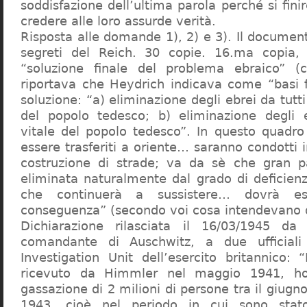
soddisfazione dell’ultima parola perché si finir
credere alle loro assurde verità.
Risposta alle domande 1), 2) e 3). Il documen
segreti del Reich. 30 copie. 16.ma copia, 
“soluzione finale del problema ebraico” (c
riportava che Heydrich indicava come “basi 
soluzione: “a) eliminazione degli ebrei da tutti 
del popolo tedesco; b) eliminazione degli e
vitale del popolo tedesco”. In questo quadro
essere trasferiti a oriente… saranno condotti in
costruzione di strade; va da sè che gran pa
eliminata naturalmente dal grado di deficienza
che continuerà a sussistere… dovrà ess
conseguenza” (secondo voi cosa intendevano d
Dichiarazione rilasciata il 16/03/1945 d
comandante di Auschwitz, a due ufficial
Investigation Unit dell’esercito britannico: 
ricevuto da Himmler nel maggio 1941, ho
gassazione di 2 milioni di persone tra il giugno
1943, cioè nel periodo in cui sono sta