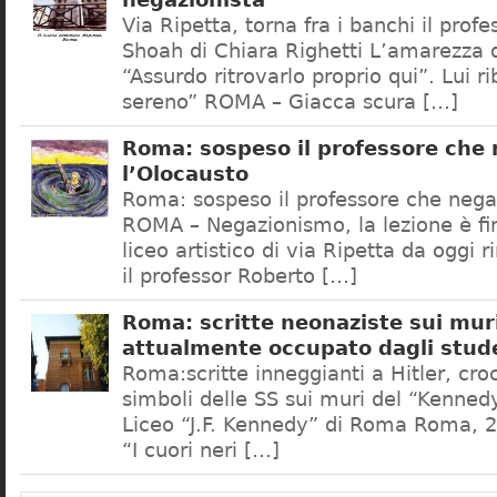
negazionista
Via Ripetta, torna fra i banchi il prof
Shoah di Chiara Righetti L’amarezza d
“Assurdo ritrovarlo proprio qui”. Lui r
sereno” ROMA – Giacca scura […]
Roma: sospeso il professore che
l’Olocausto
Roma: sospeso il professore che nega
ROMA – Negazionismo, la lezione è fini
liceo artistico di via Ripetta da oggi 
il professor Roberto […]
Roma: scritte neonaziste sui muri
attualmente occupato dagli stud
Roma:scritte inneggianti a Hitler, croc
simboli delle SS sui muri del “Kennedy
Liceo “J.F. Kennedy” di Roma Roma, 2
“I cuori neri […]