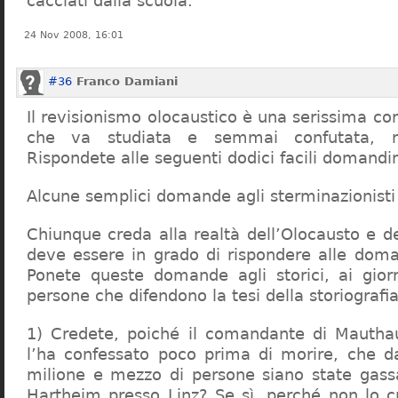
cacciati dalla scuola.
24 Nov 2008, 16:01
#36
Franco Damiani
Il revisionismo olocaustico è una serissima cor
che va studiata e semmai confutata, n
Rispondete alle seguenti dodici facili domandi
Alcune semplici domande agli sterminazionisti
Chiunque creda alla realtà dell’Olocausto e d
deve essere in grado di rispondere alle dom
Ponete queste domande agli storici, ai giorna
persone che difendono la tesi della storiografia 
1) Credete, poiché il comandante di Mauthau
l’ha confessato poco prima di morire, che d
milione e mezzo di persone siano state gassa
Hartheim presso Linz? Se sì, perché non lo 