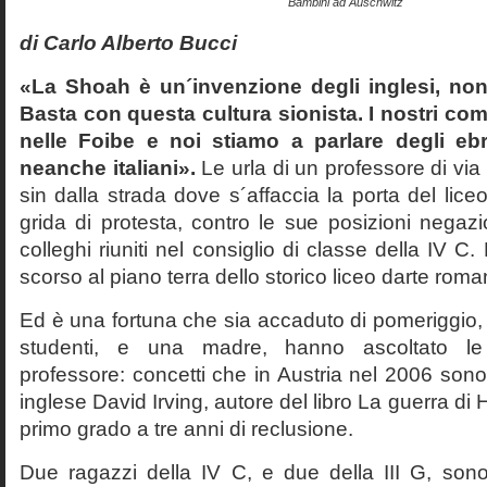
Bambini ad Auschwitz
di Carlo Alberto Bucci
«La Shoah è un´invenzione degli inglesi, non
Basta con questa cultura sionista. I nostri com
nelle Foibe e noi stiamo a parlare degli eb
neanche italiani».
Le urla di un professore di via
sin dalla strada dove s´affaccia la porta del liceo 
grida di protesta, contro le sue posizioni negazi
colleghi riuniti nel consiglio di classe della IV 
scorso al piano terra dello storico liceo darte roma
Ed è una fortuna che sia accaduto di pomeriggio, 
studenti, e una madre, hanno ascoltato le f
professore: concetti che in Austria nel 2006 sono 
inglese David Irving, autore del libro La guerra di H
primo grado a tre anni di reclusione.
Due ragazzi della IV C, e due della III G, son