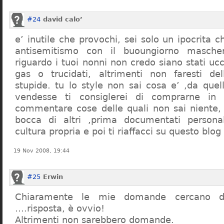
#24
david calo’
e’ inutile che provochi, sei solo un ipocrita 
antisemitismo con il buoungiorno masche
riguardo i tuoi nonni non credo siano stati uc
gas o trucidati, altrimenti non faresti d
stupide. tu lo style non sai cosa e’ ,da quel
vendesse ti consiglerei di comprarne in
commentare cose delle quali non sai niente,
bocca di altri ,prima documentati persona
cultura propria e poi ti riaffacci su questo blog
19 Nov 2008, 19:44
#25
Erwin
Chiaramente le mie domande cercano d
….risposta, è ovvio!
Altrimenti non sarebbero domande.