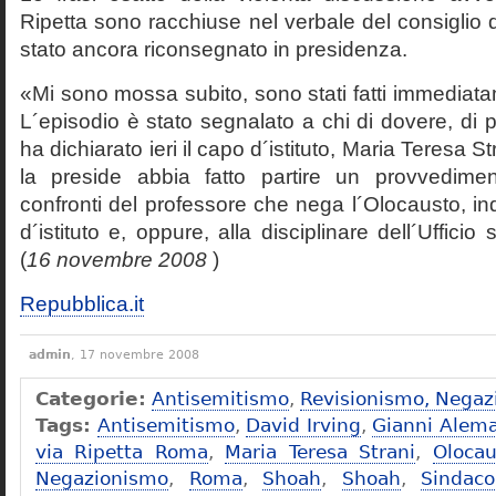
Ripetta sono racchiuse nel verbale del consiglio 
stato ancora riconsegnato in presidenza.
«Mi sono mossa subito, sono stati fatti immediatam
L´episodio è stato segnalato a chi di dovere, di 
ha dichiarato ieri il capo d´istituto, Maria Teresa S
la preside abbia fatto partire un provvedime
confronti del professore che nega l´Olocausto, ind
d´istituto e, oppure, alla disciplinare dell´Ufficio 
(
16 novembre 2008
)
Repubblica.it
admin
, 17 novembre 2008
Categorie:
Antisemitismo
,
Revisionismo, Negaz
Tags:
Antisemitismo
,
David Irving
,
Gianni Alem
via Ripetta Roma
,
Maria Teresa Strani
,
Olocau
Negazionismo
,
Roma
,
Shoah
,
Shoah
,
Sindac