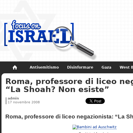
Antisemitismo
Disinformare
Gaza
West 
Roma, professore di liceo ne
Non dimenticare
Storia di Israele
“La Shoah? Non esiste”
admin
17 novembre 2008
Roma, professore di liceo negazionista: “La S