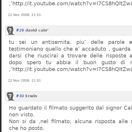
,’http://it.youtube.com/watch?v=I7CS8hQIt
22 Nov 2008, 21:01
#29
david calo’
tu sei un antisemita. piu’ delle parole e
testimoniano quello che e’ accaduto , guarda
darsi che riuscirai a trovare delle risposte
dopo spero tu abbia il buon gusto di n
,’http://it.youtube.com/watch?v=I7CS8hQIt
22 Nov 2008, 21:01
#30
Erwin
Ho guardato il filmato suggerito dal signor Ca
non visto.
Non si da ,nel filmato, alcuna risposta all
che ho posto.