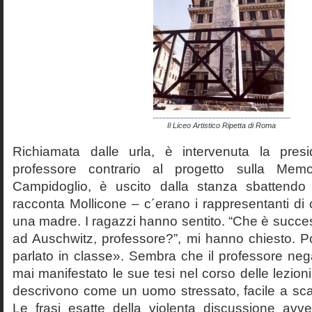
Il Liceo Artistico Ripetta di Roma
Richiamata dalle urla, è intervenuta la pres
professore contrario al progetto sulla Mem
Campidoglio, è uscito dalla stanza sbattendo 
racconta Mollicone – c´erano i rappresentanti di c
una madre. I ragazzi hanno sentito. “Che è succes
ad Auschwitz, professore?”, mi hanno chiesto. 
parlato in classe». Sembra che il professore neg
mai manifestato le sue tesi nel corso delle lezion
descrivono come un uomo stressato, facile a scat
Le frasi esatte della violenta discussione avv