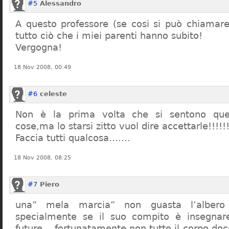
#5
Alessandro
A questo professore (se cosi si può chiamare)
tutto ciò che i miei parenti hanno subito!
Vergogna!
18 Nov 2008, 00:49
#6
celeste
Non è la prima volta che si sentono que
cose,ma lo starsi zitto vuol dire accettarle!!!!!
Faccia tutti qualcosa…….
18 Nov 2008, 08:25
#7
Piero
una” mela marcia” non guasta l’alber
specialmente se il suo compito è insegnare
future… fortunatamente non tutto il corpo doc