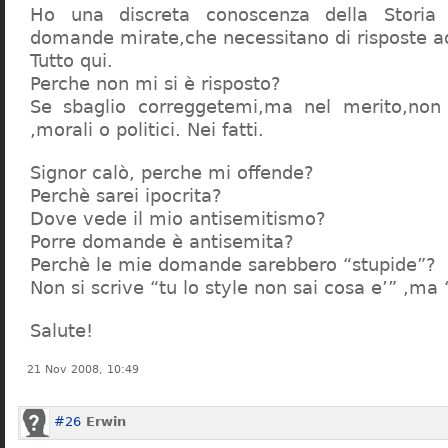
Ho una discreta conoscenza della Storia 
domande mirate,che necessitano di risposte a
Tutto qui.
Perche non mi si è risposto?
Se sbaglio correggetemi,ma nel merito,non c
,morali o politici. Nei fatti.
Signor calò, perche mi offende?
Perchè sarei ipocrita?
Dove vede il mio antisemitismo?
Porre domande è antisemita?
Perchè le mie domande sarebbero “stupide”?
Non si scrive “tu lo style non sai cosa e’” ,ma
Salute!
21 Nov 2008, 10:49
#26
Erwin