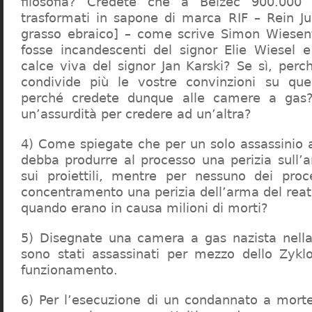
filosofia? Credete che a Belzec 900.000 
trasformati in sapone di marca RIF – Rein Ju
grasso ebraico] – come scrive Simon Wiesent
fosse incandescenti del signor Elie Wiesel 
calce viva del signor Jan Karski? Se sì, perc
condivide più le vostre convinzioni su que
perché credete dunque alle camere a gas?
un’assurdità per credere ad un’altra?
4) Come spiegate che per un solo assassinio a 
debba produrre al processo una perizia sull’
sui proiettili, mentre per nessuno dei proc
concentramento una perizia dell’arma del reat
quando erano in causa milioni di morti?
5) Disegnate una camera a gas nazista nella
sono stati assassinati per mezzo dello Zykl
funzionamento.
6) Per l’esecuzione di un condannato a mort