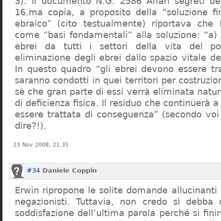
3). Il documento N.G. 2586 Affari segreti de
16.ma copia, a proposito della “soluzione f
ebraico” (cito testualmente) riportava che 
come “basi fondamentali” alla soluzione: “a) 
ebrei da tutti i settori della vita del p
eliminazione degli ebrei dallo spazio vitale d
In questo quadro “gli ebrei devono essere tra
saranno condotti in quei territori per costruzio
sè che gran parte di essi verrà eliminata nat
di deficienza fisica. Il residuo che continuerà 
essere trattata di conseguenza” (secondo vo
dire?!).
23 Nov 2008, 21:35
#34
Daniele Coppin
Erwin ripropone le solite domande allucinanti
negazionisti. Tuttavia, non credo si debba 
soddisfazione dell’ultima parola perché si finir