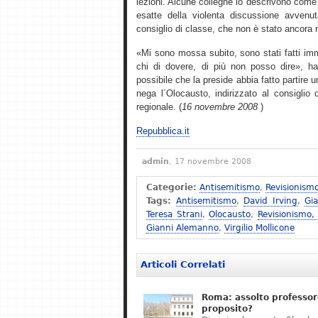
lezioni. Alcune colleghe lo descrivono come 
esatte della violenta discussione avvenu
consiglio di classe, che non è stato ancora 
«Mi sono mossa subito, sono stati fatti imm
chi di dovere, di più non posso dire», ha 
possibile che la preside abbia fatto partire
nega l´Olocausto, indirizzato al consiglio d´
regionale. (
16 novembre 2008
)
Repubblica.it
admin
, 17 novembre 2008
Categorie:
Antisemitismo
,
Revisionism
Tags:
Antisemitismo
,
David Irving
,
Gi
Teresa Strani
,
Olocausto
,
Revisionismo,
Gianni Alemanno
,
Virgilio Mollicone
Articoli Correlati
Roma: assolto professor
proposito?