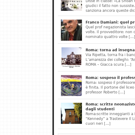
Disse in classe: «La Shoah 
giudici il fatto non sussis
sanziona ancora queste dic
Franco Damiani: quel pr
Quel prof negazionista lasci
volte. Il provveditore: non 
nominato quattro volte […
Roma: torna ad insegnar
Via Ripetta, torna fra i ban
L’amarezza dei colleghi: “A
ROMA – Giacca scura […]
Roma: sospeso il profes
Roma: sospeso il professor
è finita. Il portone del lice
professor Roberto […]
Roma: scritte neonazist
dagli studenti
Roma:scritte inneggianti a H
“Kennedy” a Trastevere Il 
cuori neri […]