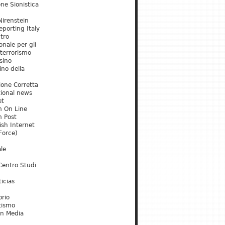
ne Sionistica
irenstein
porting Italy
tro
onale per gli
 terrorismo
sino
ino della
ione Corretta
tional news
et
m On Line
m Post
ish Internet
Force)
le
Centro Studi
icias
orio
tismo
an Media