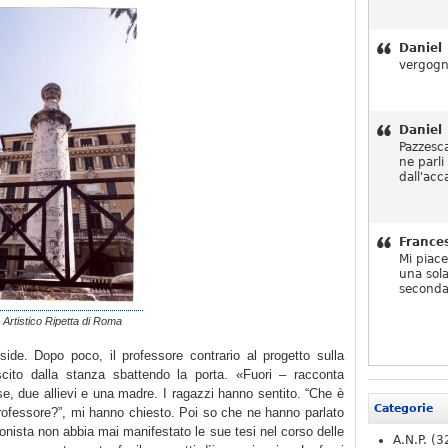
Daniel
vergogn
Daniel
Pazzesc
ne parli
dall'acc
France
Mi piac
una sola
seconda
o Artistico Ripetta di Roma
side. Dopo poco, il professore contrario al progetto sulla
ito dalla stanza sbattendo la porta. «Fuori – racconta
se, due allievi e una madre. I ragazzi hanno sentito. “Che è
Categorie
rofessore?”, mi hanno chiesto. Poi so che ne hanno parlato
onista non abbia mai manifestato le sue tesi nel corso delle
A.N.P.
(3