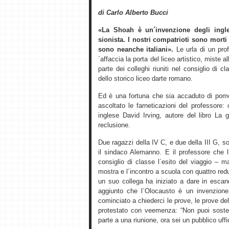
di Carlo Alberto Bucci
«La Shoah è un´invenzione degli ingle
sionista. I nostri compatrioti sono morti
sono neanche italiani».
Le urla di un prof
´affaccia la porta del liceo artistico, miste 
parte dei colleghi riuniti nel consiglio di
dello storico liceo darte romano.
Ed è una fortuna che sia accaduto di pome
ascoltato le farneticazioni del professore:
inglese David Irving, autore del libro La 
reclusione.
Due ragazzi della IV C, e due della III G,
il sindaco Alemanno. E il professore che li
consiglio di classe l´esito del viaggio – 
mostra e l´incontro a scuola con quattro re
un suo collega ha iniziato a dare in esca
aggiunto che l´Olocausto è un invenzione
cominciato a chiederci le prove, le prove del
protestato con veemenza: “Non puoi soste
parte a una riunione, ora sei un pubblico uffic