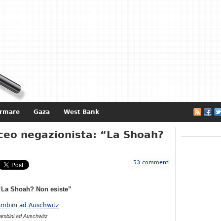
ormare
Gaza
West Bank
e
iceo negazionista: “La Shoah?
53 commenti
 “La Shoah? Non esiste”
ambini ad Auschwitz