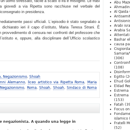
un uomo stressato, facile a scatti d´ira e misogino. Le frasi
Abu Maz
ta giovedì a via Ripetta sono racchiuse nel verbale del
Ahmadin
riconsegnato in presidenza.
Al Qaida
Antisemi
Antision
ediatamente passi ufficiali. L´episodio è stato segnalato a
Arabi isra
dichiarato ieri il capo d´istituto, Maria Teresa Strani. È
Arabia S
 un provvedimento di censura nei confronti del professore che
Attentati
istituto e, oppure, alla disciplinare dell´Ufficio scolastico
Bashar e
causa pa
Cisgiord
Samaria/
(306)
Controin
(108)
Disinfor
o, Negazionismo
,
Shoah
Egitto
(2
Ehud Go
anni Alemanno
,
liceo artistico via Ripetta Roma
,
Maria
Eldad Re
 Negazionismo
,
Roma
,
Shoah
,
Shoah
,
Sindaco di Roma
Estrema 
Estrema 
(153)
Fatah
(3
Focus on 
Fondame
islamico
e negazionista. A quando una legge in
Fratelli 
(52)