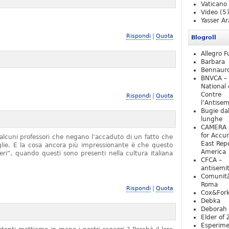
Vaticano
Video
(5
Yasser Ar
|
Rispondi
Quota
Blogroll
Allegro F
Barbara
Bennaur
BNVCA –
National 
Contre
|
Rispondi
Quota
l’Antise
Bugie da
lunghe
CAMERA 
for Accur
alcuni professori che negano l’accaduto di un fatto che
East Repo
iglie. E la cosa ancora più impressionante è che questo
America
ieri”, quando questi sono presenti nella cultura italiana
CFCA –
antisemi
Comunità
Roma
|
Rispondi
Quota
Cox&For
Debka
Deborah 
Elder of 
Esperim