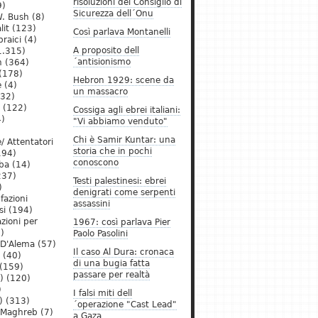
risoluzioni del Consiglio di
9)
Sicurezza dell´Onu
. Bush
(8)
lit
(123)
Così parlava Montanelli
raici
(4)
A proposito dell
1.315)
´antisionismo
h
(364)
(178)
Hebron 1929: scene da
e
(4)
un massacro
32)
(122)
Cossiga agli ebrei italiani:
)
"Vi abbiamo venduto"
Chi è Samir Kuntar: una
/ Attentatori
storia che in pochi
194)
conoscono
ba
(14)
237)
Testi palestinesi: ebrei
)
denigrati come serpenti
 fazioni
assassini
si
(194)
zioni per
1967: così parlava Pier
)
Paolo Pasolini
 D'Alema
(57)
Il caso Al Dura: cronaca
(40)
di una bugia fatta
(159)
passare per realtà
)
(120)
)
I falsi miti dell
)
(313)
´operazione "Cast Lead"
l Maghreb
(7)
a Gaza