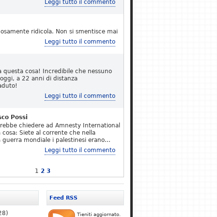
Leggi tutto il commento
osamente ridicola. Non si smentisce mai
Leggi tutto il commento
a questa cosa! Incredibile che nessuno
 oggi, a 22 anni di distanza
aduto!
Leggi tutto il commento
sco Possi
erebbe chiedere ad Amnesty International
 cosa: Siete al corrente che nella
 guerra mondiale i palestinesi erano…
Leggi tutto il commento
1
2
3
Feed RSS
28)
Tieniti aggiornato.