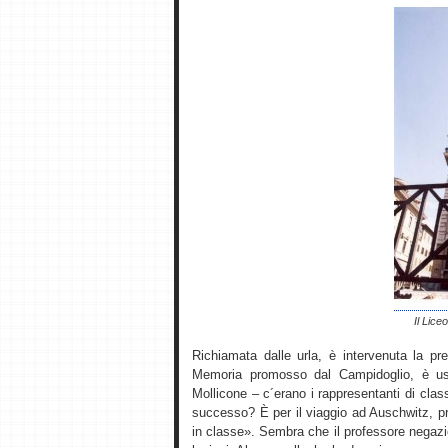
Il Lice
Richiamata dalle urla, è intervenuta la pre
Memoria promosso dal Campidoglio, è usc
Mollicone – c´erano i rappresentanti di clas
successo? È per il viaggio ad Auschwitz, p
in classe». Sembra che il professore negazi