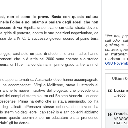
si, non ci sono le prove. Basta con questa cultura
 nelle Foibe e noi stiamo a parlare degli ebrei, che non
essore di via Ripetta si sentivano sin dalla strada dove s
alle grida di protesta, contro le sue posizioni negazioniste, da
"Per noi, po
 classe della IV C. È successo giovedì scorso al piano terra
sull´odio, su
qualunque v
ebraico, ques
riggio, così solo un paio di studenti, e una madre, hanno
lo tratterem
 concetti che in Austria nel 2006 sono costate allo storico
razzismo e d
ONU Novemb
guerra di Hitler, la condanna in primo grado a tre anni di
Ultimi 
 sono appena tornati da Auschwitz dove hanno accompagnato
 ha accompagnati, Virgilio Mollicone, stava illustrando al
ma anche le nuove iniziative del progetto, che prevede una
Lucian
...ecco.
duci dei campi di sterminio, tra cui Shlomo Venezia – quando
ndescenze. Prima ha detto che si stava annoiando, poi ha
 degli alleati. «Pensavo stesse scherzando e invece ha
lo sterminio degli ebrei, capisce? Io e altri colleghi abbiamo
Frsncis
nere questo abominio, sei un educatore e stai prendendo
VERGOG
iale” gli ho detto».
DATE S