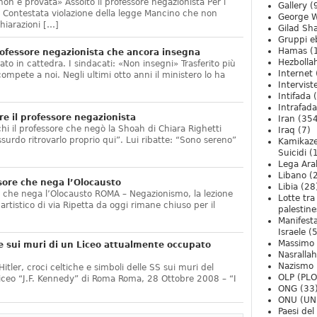
non è provata» Assolto il professore negazionista Per i
Gallery
(
te. Contestata violazione della legge Mancino che non
George W
hiarazioni […]
Gilad Sha
Gruppi eb
Hamas
(
ofessore negazionista che ancora insegna
Hezbolla
ato in cattedra. I sindacati: «Non insegni» Trasferito più
Internet
compete a noi. Negli ultimi otto anni il ministero lo ha
Intervist
]
Intifada
(
Intrafada
e il professore negazionista
Iran
(354
chi il professore che negò la Shoah di Chiara Righetti
Iraq
(7)
ssurdo ritrovarlo proprio qui”. Lui ribatte: “Sono sereno”
Kamikaze
Suicidi
(
Lega Ara
Libano
(
sore che nega l’Olocausto
Libia
(28
e che nega l’Olocausto ROMA – Negazionismo, la lezione
Lotte tra
o artistico di via Ripetta da oggi rimane chiuso per il
palestine
Manifesta
Israele
(5
Massimo
e sui muri di un Liceo attualmente occupato
Nasrallah
Nazismo
itler, croci celtiche e simboli delle SS sui muri del
OLP (PLO
Liceo “J.F. Kennedy” di Roma Roma, 28 Ottobre 2008 – “I
ONG
(33
ONU (UN
Paesi de