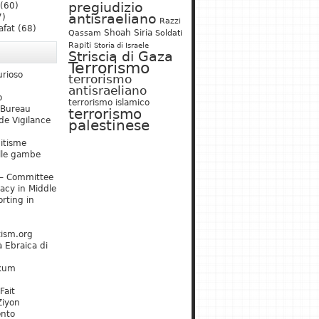
pregiudizio
(60)
antisraeliano
7)
Razzi
afat
(68)
Shoah
Siria
Qassam
Soldati
Rapiti
Storia di Israele
Striscia di Gaza
Terrorismo
urioso
terrorismo
antisraeliano
o
terrorismo islamico
 Bureau
terrorismo
de Vigilance
palestinese
mitisme
lle gambe
– Committee
acy in Middle
rting in
tism.org
 Ebraica di
kum
Fait
Ziyon
ento