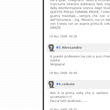
Ma a quali “insegnanti” ebeti e incompe
marciume interiore dobbiamo farlo tras
della disinformazione storica degli stu
QUESTO POSSO FORNIRE PROVE, l’informa
guerra mondiale….sempre che non si fe
dell’Istruzione….Sig. Ministro, ma un bel
non li testa con un esame prima di col
GRAZIE
18 Nov 2008, 00:28
#5
Alessandro
A questo professore (se cosi si può chiam
subito!
Vergogna!
18 Nov 2008, 00:49
#6
celeste
Non è la prima volta che si sentono q
accettarle!!!!!!
Faccia tutti qualcosa…….
18 Nov 2008, 08:25