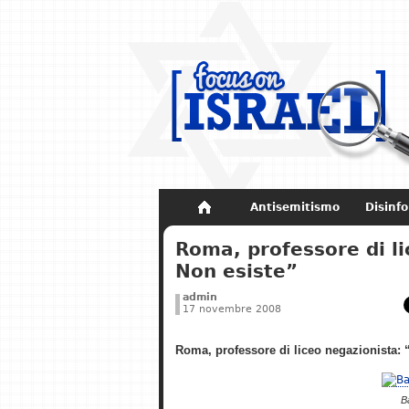
Antisemitismo
Disinf
Non dimenticare
Storia di Israel
Roma, professore di l
Non esiste”
admin
17 novembre 2008
Roma, professore di liceo negazionista:
B