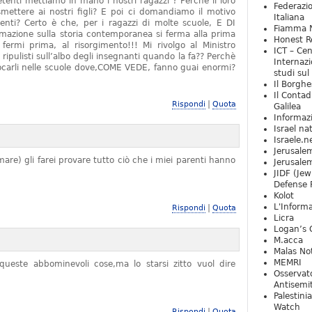
tenti mettiamo in mano i nostri ragazzi ? Perchè il loro
Federazio
mettere ai nostri figli? E poi ci domandiamo il motivo
Italiana
denti? Certo è che, per i ragazzi di molte scuole, E DI
Fiamma N
zione sulla storia contemporanea si ferma alla prima
Honest Re
rmi prima, al risorgimento!!! Mi rivolgo al Ministro
ICT – Cen
 ripulisti sull’albo degli insegnanti quando la fa?? Perchè
Internazi
locarli nelle scuole dove,COME VEDE, fanno guai enormi?
studi sul
Il Borghe
Il Contad
|
Rispondi
Quota
Galilea
Informaz
Israel na
Israele.n
Jerusale
are) gli farei provare tutto ciò che i miei parenti hanno
Jerusale
JIDF (Jew
Defense 
Kolot
L'Informa
|
Rispondi
Quota
Licra
Logan’s 
M.acca
Malas Not
MEMRI
ueste abbominevoli cose,ma lo starsi zitto vuol dire
Osservat
Antisemi
Palestini
Watch
|
Rispondi
Quota