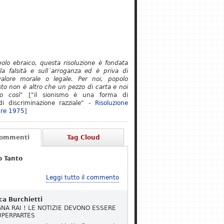
polo ebraico, questa risoluzione è fondata
lla falsità e sull´arroganza ed è priva di
alore morale o legale. Per noi, popolo
to non è altro che un pezzo di carta e noi
o così"
["il sionismo è una forma di
i discriminazione razziale" -
Risoluzione
re 1975
]
Commenti
Tag Cloud
o Tanto
Leggi tutto il commento
ca Burchietti
NA RAI ! LE NOTIZIE DEVONO ESSERE
UPERPARTES