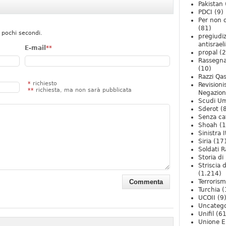
Pakistan
PDCI
(9)
Per non 
(81)
 pochi secondi.
pregiudiz
antisrael
E-mail
**
propal
(2
Rassegn
(10)
Razzi Qa
*
richiesto
Revision
**
richiesta, ma non sarà pubblicata
Negazio
Scudi U
Sderot
(8
Senza ca
Shoah
(1
Sinistra I
Siria
(17
Soldati R
Storia di 
Striscia 
(1.214)
Terroris
Turchia
(
UCOII
(9
Uncatego
Unifil
(61
Unione E