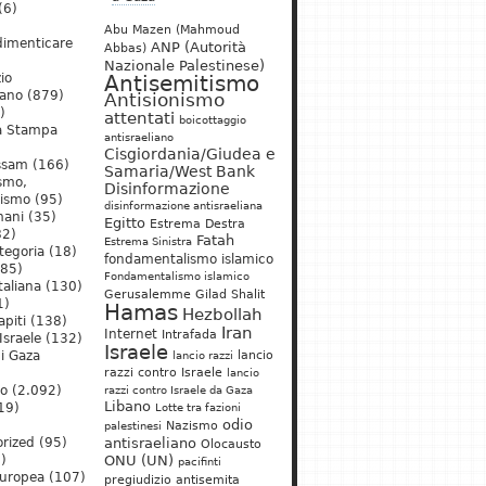
(6)
Abu Mazen (Mahmoud
dimenticare
ANP (Autorità
Abbas)
Nazionale Palestinese)
io
Antisemitismo
iano
(879)
Antisionismo
)
attentati
boicottaggio
a Stampa
antisraeliano
Cisgiordania/Giudea e
ssam
(166)
Samaria/West Bank
ismo,
Disinformazione
nismo
(95)
disinformazione antisraeliana
mani
(35)
Egitto
Estrema Destra
2)
Fatah
Estrema Sinistra
tegoria
(18)
fondamentalismo islamico
85)
Fondamentalismo islamico
taliana
(130)
Gerusalemme
Gilad Shalit
1)
Hamas
Hezbollah
apiti
(138)
Iran
Internet
Intrafada
Israele
(132)
Israele
lancio
di Gaza
lancio razzi
razzi contro Israele
lancio
mo
(2.092)
razzi contro Israele da Gaza
Libano
19)
Lotte tra fazioni
odio
)
Nazismo
palestinesi
rized
(95)
antisraeliano
Olocausto
)
ONU (UN)
pacifinti
uropea
(107)
pregiudizio antisemita