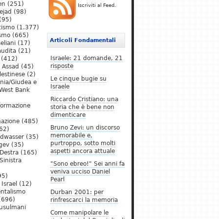
en
(251)
Iscriviti al Feed.
ejad
(98)
(95)
tismo
(1.377)
ismo
(665)
Articoli Fondamentali
eliani
(17)
audita
(21)
Israele: 21 domande, 21
(412)
risposte
l Assad
(45)
lestinese
(2)
Le cinque bugie su
ania/Giudea e
Israele
West Bank
Riccardo Cristiano: una
formazione
storia che è bene non
dimenticare
mazione
(485)
Bruno Zevi: un discorso
62)
memorabile e,
ldwasser
(35)
purtroppo, sotto molti
gev
(35)
aspetti ancora attuale
Destra
(165)
Sinistra
"Sono ebreo!" Sei anni fa
veniva ucciso Daniel
95)
Pearl
Israel
(12)
ntalismo
Durban 2001: per
(696)
rinfrescarci la memoria
Musulmani
Come manipolare le