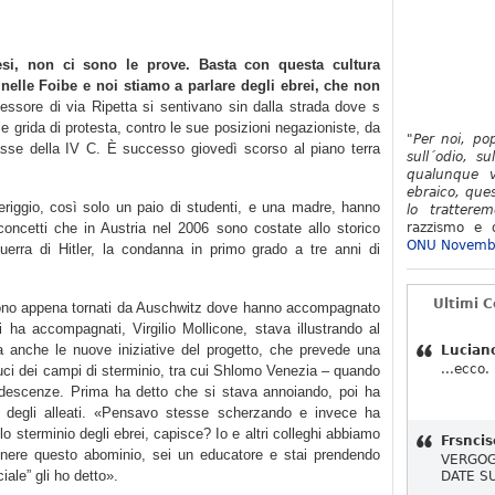
si, non ci sono le prove. Basta con questa cultura
 nelle Foibe e noi stiamo a parlare degli ebrei, che non
essore di via Ripetta si sentivano sin dalla strada dove s
alle grida di protesta, contro le sue posizioni negazioniste, da
"Per noi, po
 classe della IV C. È successo giovedì scorso al piano terra
sull´odio, su
qualunque v
ebraico, ques
riggio, così solo un paio di studenti, e una madre, hanno
lo tratterem
 concetti che in Austria nel 2006 sono costate allo storico
razzismo e d
ONU Novemb
guerra di Hitler, la condanna in primo grado a tre anni di
Ultimi 
 sono appena tornati da Auschwitz dove hanno accompagnato
 ha accompagnati, Virgilio Mollicone, stava illustrando al
ma anche le nuove iniziative del progetto, che prevede una
Lucian
...ecco.
duci dei campi di sterminio, tra cui Shlomo Venezia – quando
ndescenze. Prima ha detto che si stava annoiando, poi ha
 degli alleati. «Pensavo stesse scherzando e invece ha
lo sterminio degli ebrei, capisce? Io e altri colleghi abbiamo
Frsncis
nere questo abominio, sei un educatore e stai prendendo
VERGOG
iale” gli ho detto».
DATE S