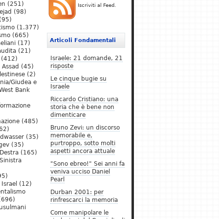
en
(251)
Iscriviti al Feed.
ejad
(98)
(95)
tismo
(1.377)
ismo
(665)
Articoli Fondamentali
eliani
(17)
audita
(21)
Israele: 21 domande, 21
(412)
risposte
l Assad
(45)
lestinese
(2)
Le cinque bugie su
ania/Giudea e
Israele
West Bank
Riccardo Cristiano: una
formazione
storia che è bene non
dimenticare
mazione
(485)
Bruno Zevi: un discorso
62)
memorabile e,
ldwasser
(35)
purtroppo, sotto molti
gev
(35)
aspetti ancora attuale
Destra
(165)
Sinistra
"Sono ebreo!" Sei anni fa
veniva ucciso Daniel
95)
Pearl
Israel
(12)
ntalismo
Durban 2001: per
(696)
rinfrescarci la memoria
Musulmani
Come manipolare le