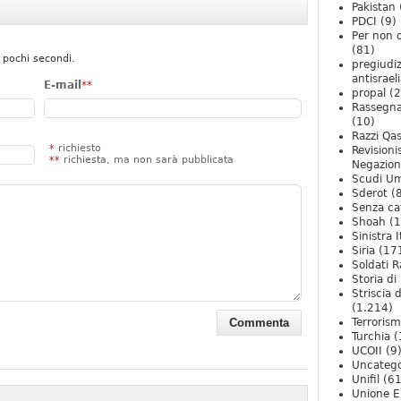
Pakistan
PDCI
(9)
Per non 
(81)
 pochi secondi.
pregiudiz
antisrael
E-mail
**
propal
(2
Rassegn
(10)
Razzi Qa
*
richiesto
Revision
**
richiesta, ma non sarà pubblicata
Negazio
Scudi U
Sderot
(8
Senza ca
Shoah
(1
Sinistra I
Siria
(17
Soldati R
Storia di 
Striscia 
(1.214)
Terroris
Turchia
(
UCOII
(9
Uncatego
Unifil
(61
Unione E