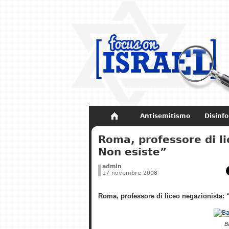
Antisemitismo
Disinf
Non dimenticare
Storia di Israel
Roma, professore di l
Non esiste”
admin
17 novembre 2008
Roma, professore di liceo negazionista:
B