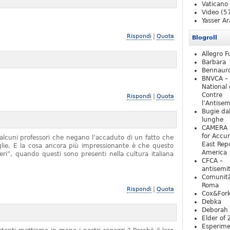
Vaticano
Video
(5
Yasser Ar
|
Rispondi
Quota
Blogroll
Allegro F
Barbara
Bennaur
BNVCA –
National 
Contre
|
Rispondi
Quota
l’Antise
Bugie da
lunghe
CAMERA 
for Accur
alcuni professori che negano l’accaduto di un fatto che
East Repo
iglie. E la cosa ancora più impressionante è che questo
America
ieri”, quando questi sono presenti nella cultura italiana
CFCA –
antisemi
Comunità
Roma
|
Rispondi
Quota
Cox&For
Debka
Deborah 
Elder of 
Esperim