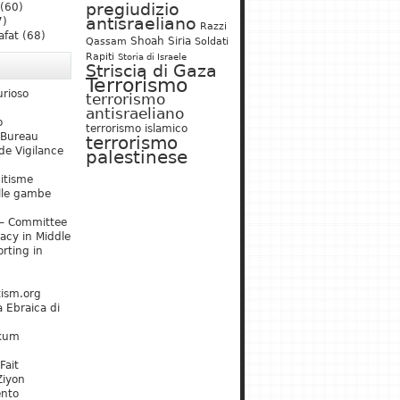
pregiudizio
(60)
antisraeliano
7)
Razzi
afat
(68)
Shoah
Siria
Qassam
Soldati
Rapiti
Storia di Israele
Striscia di Gaza
Terrorismo
urioso
terrorismo
antisraeliano
o
terrorismo islamico
 Bureau
terrorismo
de Vigilance
palestinese
mitisme
lle gambe
– Committee
acy in Middle
rting in
tism.org
 Ebraica di
kum
Fait
Ziyon
ento