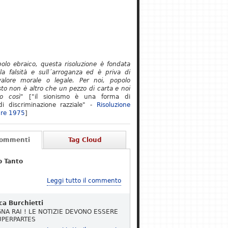
polo ebraico, questa risoluzione è fondata
lla falsità e sull´arroganza ed è priva di
alore morale o legale. Per noi, popolo
to non è altro che un pezzo di carta e noi
o così"
["il sionismo è una forma di
i discriminazione razziale" -
Risoluzione
re 1975
]
Commenti
Tag Cloud
o Tanto
Leggi tutto il commento
ca Burchietti
NA RAI ! LE NOTIZIE DEVONO ESSERE
UPERPARTES