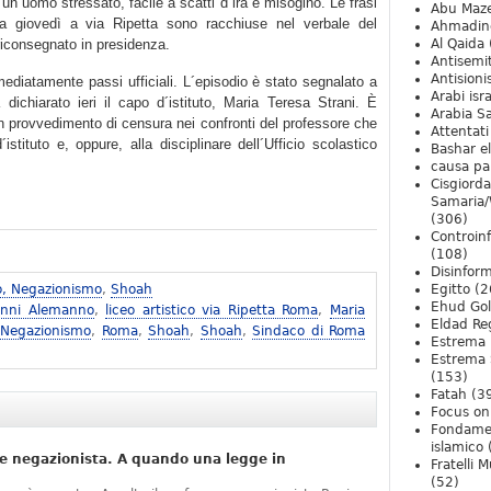
un uomo stressato, facile a scatti d´ira e misogino. Le frasi
Abu Maz
ta giovedì a via Ripetta sono racchiuse nel verbale del
Ahmadin
riconsegnato in presidenza.
Al Qaida
Antisemi
Antision
ediatamente passi ufficiali. L´episodio è stato segnalato a
Arabi isra
dichiarato ieri il capo d´istituto, Maria Teresa Strani. È
Arabia S
 un provvedimento di censura nei confronti del professore che
Attentati
istituto e, oppure, alla disciplinare dell´Ufficio scolastico
Bashar e
causa pa
Cisgiord
Samaria/
(306)
Controin
(108)
Disinfor
o, Negazionismo
,
Shoah
Egitto
(2
Ehud Go
anni Alemanno
,
liceo artistico via Ripetta Roma
,
Maria
Eldad Re
 Negazionismo
,
Roma
,
Shoah
,
Shoah
,
Sindaco di Roma
Estrema 
Estrema 
(153)
Fatah
(3
Focus on 
Fondame
islamico
e negazionista. A quando una legge in
Fratelli 
(52)