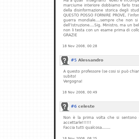
Ma a quali “insegnanti” ebeti e incompe
marciume interiore dobbiamo farlo tras
della disinformazione storica degli stu
QUESTO POSSO FORNIRE PROVE, l’informa
guerra mondiale….sempre che non si fe
dell’Istruzione….Sig. Ministro, ma un bel
non li testa con un esame prima di col
GRAZIE
18 Nov 2008, 00:28
#5
Alessandro
A questo professore (se cosi si può chiam
subito!
Vergogna!
18 Nov 2008, 00:49
#6
celeste
Non è la prima volta che si sentono q
accettarle!!!!!!
Faccia tutti qualcosa…….
18 Nov 2008, 08:25