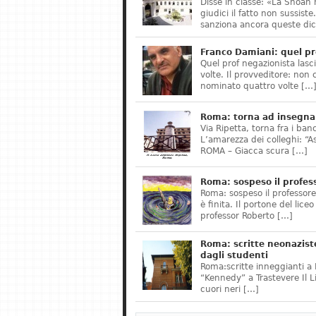
Disse in classe: «La Shoah 
giudici il fatto non sussis
sanziona ancora queste dic
Franco Damiani: quel pr
Quel prof negazionista lasci
volte. Il provveditore: non 
nominato quattro volte […
Roma: torna ad insegnar
Via Ripetta, torna fra i ban
L’amarezza dei colleghi: “A
ROMA – Giacca scura […]
Roma: sospeso il profes
Roma: sospeso il professor
è finita. Il portone del lice
professor Roberto […]
Roma: scritte neonazist
dagli studenti
Roma:scritte inneggianti a H
“Kennedy” a Trastevere Il 
cuori neri […]