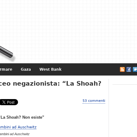
ormare
Gaza
West Bank
e
iceo negazionista: “La Shoah?
53 commenti
 “La Shoah? Non esiste”
ambini ad Auschwitz