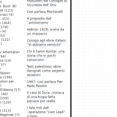
risoluzioni del Consiglio di
9)
Sicurezza dell´Onu
. Bush
(8)
lit
(123)
Così parlava Montanelli
raici
(4)
A proposito dell
1.315)
´antisionismo
h
(364)
(178)
Hebron 1929: scene da
e
(4)
un massacro
32)
(122)
Cossiga agli ebrei italiani:
)
"Vi abbiamo venduto"
Chi è Samir Kuntar: una
/ Attentatori
storia che in pochi
194)
conoscono
ba
(14)
237)
Testi palestinesi: ebrei
)
denigrati come serpenti
 fazioni
assassini
si
(194)
zioni per
1967: così parlava Pier
)
Paolo Pasolini
 D'Alema
(57)
Il caso Al Dura: cronaca
(40)
di una bugia fatta
(159)
passare per realtà
)
(120)
)
I falsi miti dell
)
(313)
´operazione "Cast Lead"
l Maghreb
(7)
a Gaza