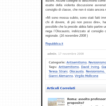
lezioni. Alcune colleghe lo descrivono come 
esatte della violenta discussione avvenu
consiglio di classe, che non è stato ancora 
«Mi sono mossa subito, sono stati fatti imm
chi di dovere, di più non posso dire», ha 
possibile che la preside abbia fatto partire
nega l´Olocausto, indirizzato al consiglio d´
regionale. (
16 novembre 2008
)
Repubblica.it
admin
, 17 novembre 2008
Categorie:
Antisemitismo
,
Revisionism
Tags:
Antisemitismo
,
David Irving
,
Gi
Teresa Strani
,
Olocausto
,
Revisionismo,
Gianni Alemanno
,
Virgilio Mollicone
Articoli Correlati
Roma: assolto professor
proposito?