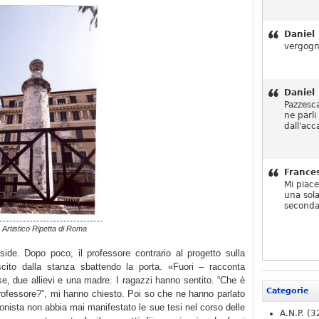
Daniel
vergogn
Daniel
Pazzesc
ne parli
dall'acc
France
Mi piac
una sola
seconda
o Artistico Ripetta di Roma
side. Dopo poco, il professore contrario al progetto sulla
ito dalla stanza sbattendo la porta. «Fuori – racconta
se, due allievi e una madre. I ragazzi hanno sentito. “Che è
Categorie
rofessore?”, mi hanno chiesto. Poi so che ne hanno parlato
onista non abbia mai manifestato le sue tesi nel corso delle
A.N.P.
(3