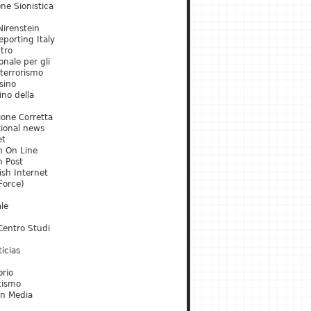
ne Sionistica
irenstein
porting Italy
tro
onale per gli
 terrorismo
sino
ino della
ione Corretta
tional news
et
m On Line
m Post
ish Internet
Force)
le
Centro Studi
icias
orio
tismo
an Media