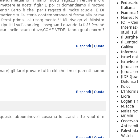
tenti mettiamo in mano i nostri ragazzi ? Perchè il loro
Federazio
mettere ai nostri figli? E poi ci domandiamo il motivo
Italiana
denti? Certo è che, per i ragazzi di molte scuole, E DI
Fiamma N
zione sulla storia contemporanea si ferma alla prima
Honest Re
rmi prima, al risorgimento!!! Mi rivolgo al Ministro
ICT – Cen
 ripulisti sull’albo degli insegnanti quando la fa?? Perchè
Internazi
locarli nelle scuole dove,COME VEDE, fanno guai enormi?
studi sul
Il Borghe
Il Contad
|
Rispondi
Quota
Galilea
Informaz
Israel na
Israele.n
Jerusale
are) gli farei provare tutto ciò che i miei parenti hanno
Jerusale
JIDF (Jew
Defense 
Kolot
L'Informa
|
Rispondi
Quota
Licra
Logan’s 
M.acca
Malas Not
MEMRI
ueste abbominevoli cose,ma lo starsi zitto vuol dire
Osservat
Antisemi
Palestini
Watch
|
Rispondi
Quota