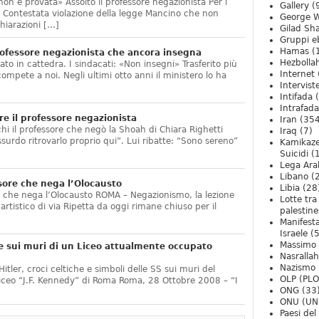
non è provata» Assolto il professore negazionista Per i
Gallery
(
te. Contestata violazione della legge Mancino che non
George W
hiarazioni […]
Gilad Sha
Gruppi eb
Hamas
(
ofessore negazionista che ancora insegna
Hezbolla
ato in cattedra. I sindacati: «Non insegni» Trasferito più
Internet
compete a noi. Negli ultimi otto anni il ministero lo ha
Intervist
]
Intifada
(
Intrafada
e il professore negazionista
Iran
(354
chi il professore che negò la Shoah di Chiara Righetti
Iraq
(7)
ssurdo ritrovarlo proprio qui”. Lui ribatte: “Sono sereno”
Kamikaze
Suicidi
(
Lega Ara
Libano
(
sore che nega l’Olocausto
Libia
(28
e che nega l’Olocausto ROMA – Negazionismo, la lezione
Lotte tra
o artistico di via Ripetta da oggi rimane chiuso per il
palestine
Manifesta
Israele
(5
Massimo
e sui muri di un Liceo attualmente occupato
Nasrallah
Nazismo
itler, croci celtiche e simboli delle SS sui muri del
OLP (PLO
Liceo “J.F. Kennedy” di Roma Roma, 28 Ottobre 2008 – “I
ONG
(33
ONU (UN
Paesi de