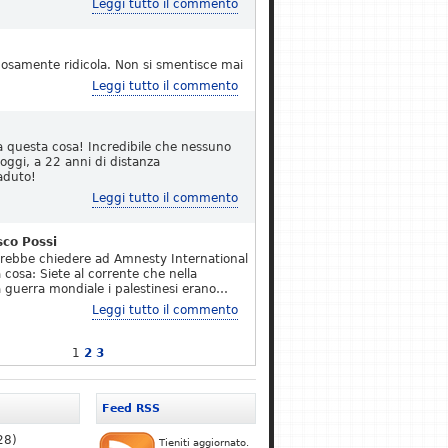
Leggi tutto il commento
osamente ridicola. Non si smentisce mai
Leggi tutto il commento
a questa cosa! Incredibile che nessuno
 oggi, a 22 anni di distanza
aduto!
Leggi tutto il commento
sco Possi
erebbe chiedere ad Amnesty International
 cosa: Siete al corrente che nella
 guerra mondiale i palestinesi erano…
Leggi tutto il commento
1
2
3
Feed RSS
28)
Tieniti aggiornato.