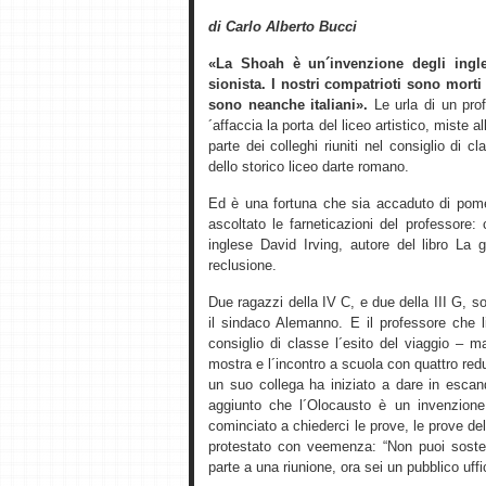
di Carlo Alberto Bucci
«La Shoah è un´invenzione degli ingle
sionista. I nostri compatrioti sono morti
sono neanche italiani».
Le urla di un prof
´affaccia la porta del liceo artistico, miste 
parte dei colleghi riuniti nel consiglio di
dello storico liceo darte romano.
Ed è una fortuna che sia accaduto di pome
ascoltato le farneticazioni del professore:
inglese David Irving, autore del libro La 
reclusione.
Due ragazzi della IV C, e due della III G,
il sindaco Alemanno. E il professore che li
consiglio di classe l´esito del viaggio – 
mostra e l´incontro a scuola con quattro re
un suo collega ha iniziato a dare in esca
aggiunto che l´Olocausto è un invenzione
cominciato a chiederci le prove, le prove del
protestato con veemenza: “Non puoi soste
parte a una riunione, ora sei un pubblico uffic