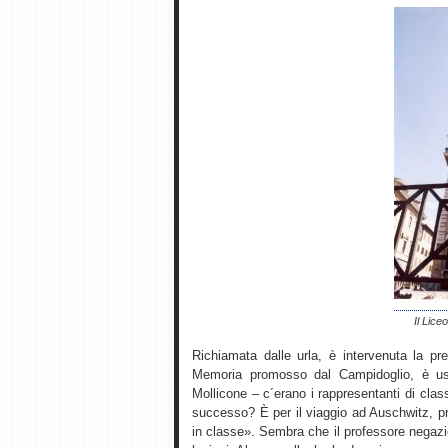
Il Lice
Richiamata dalle urla, è intervenuta la pre
Memoria promosso dal Campidoglio, è usc
Mollicone – c´erano i rappresentanti di clas
successo? È per il viaggio ad Auschwitz, p
in classe». Sembra che il professore negazi