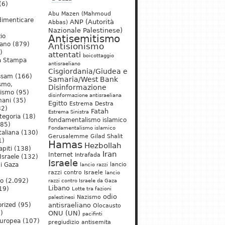
(6)
Abu Mazen (Mahmoud
dimenticare
ANP (Autorità
Abbas)
Nazionale Palestinese)
io
Antisemitismo
iano
(879)
Antisionismo
)
attentati
boicottaggio
a Stampa
antisraeliano
Cisgiordania/Giudea e
ssam
(166)
Samaria/West Bank
ismo,
Disinformazione
nismo
(95)
disinformazione antisraeliana
mani
(35)
Egitto
Estrema Destra
2)
Fatah
Estrema Sinistra
tegoria
(18)
fondamentalismo islamico
85)
Fondamentalismo islamico
taliana
(130)
Gerusalemme
Gilad Shalit
1)
Hamas
Hezbollah
apiti
(138)
Iran
Internet
Intrafada
Israele
(132)
Israele
lancio
di Gaza
lancio razzi
razzi contro Israele
lancio
mo
(2.092)
razzi contro Israele da Gaza
Libano
19)
Lotte tra fazioni
odio
)
Nazismo
palestinesi
rized
(95)
antisraeliano
Olocausto
)
ONU (UN)
pacifinti
uropea
(107)
pregiudizio antisemita