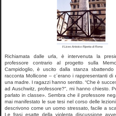
Il Liceo Artistico Ripetta di Roma
Richiamata dalle urla, è intervenuta la pres
professore contrario al progetto sulla Mem
Campidoglio, è uscito dalla stanza sbattendo 
racconta Mollicone – c´erano i rappresentanti di c
una madre. I ragazzi hanno sentito. “Che è succes
ad Auschwitz, professore?”, mi hanno chiesto. 
parlato in classe». Sembra che il professore neg
mai manifestato le sue tesi nel corso delle lezion
descrivono come un uomo stressato, facile a scat
Le frasi esatte della violenta discussione avv