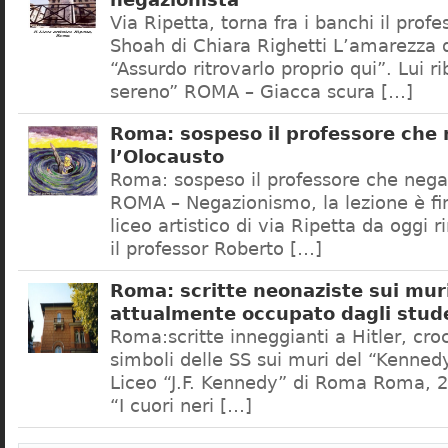
negazionista
Via Ripetta, torna fra i banchi il prof
Shoah di Chiara Righetti L’amarezza d
“Assurdo ritrovarlo proprio qui”. Lui r
sereno” ROMA – Giacca scura […]
Roma: sospeso il professore che
l’Olocausto
Roma: sospeso il professore che nega
ROMA – Negazionismo, la lezione è fini
liceo artistico di via Ripetta da oggi 
il professor Roberto […]
Roma: scritte neonaziste sui muri
attualmente occupato dagli stud
Roma:scritte inneggianti a Hitler, croc
simboli delle SS sui muri del “Kennedy
Liceo “J.F. Kennedy” di Roma Roma, 2
“I cuori neri […]