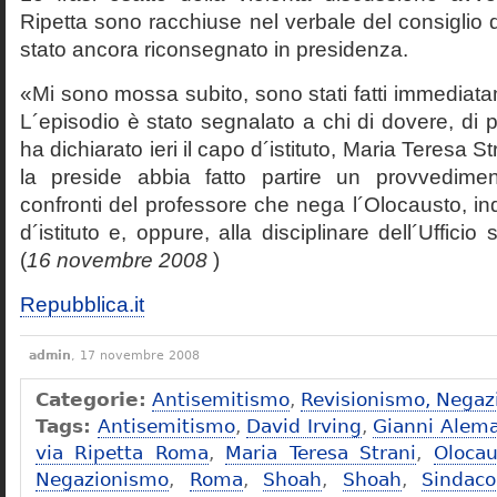
Ripetta sono racchiuse nel verbale del consiglio 
stato ancora riconsegnato in presidenza.
«Mi sono mossa subito, sono stati fatti immediatam
L´episodio è stato segnalato a chi di dovere, di 
ha dichiarato ieri il capo d´istituto, Maria Teresa S
la preside abbia fatto partire un provvedime
confronti del professore che nega l´Olocausto, ind
d´istituto e, oppure, alla disciplinare dell´Ufficio 
(
16 novembre 2008
)
Repubblica.it
admin
, 17 novembre 2008
Categorie:
Antisemitismo
,
Revisionismo, Negaz
Tags:
Antisemitismo
,
David Irving
,
Gianni Alem
via Ripetta Roma
,
Maria Teresa Strani
,
Olocau
Negazionismo
,
Roma
,
Shoah
,
Shoah
,
Sindac