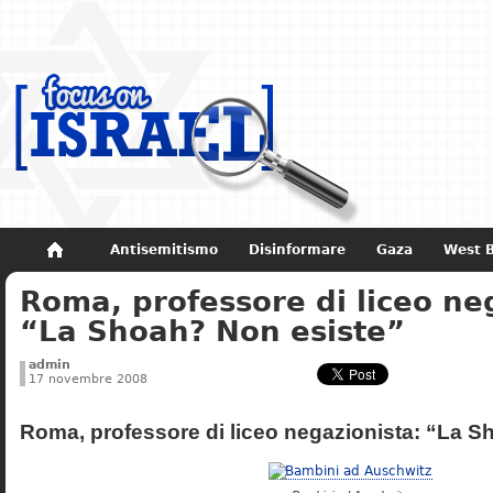
Antisemitismo
Disinformare
Gaza
West 
Roma, professore di liceo ne
Non dimenticare
Storia di Israele
“La Shoah? Non esiste”
admin
17 novembre 2008
Roma, professore di liceo negazionista: “La S