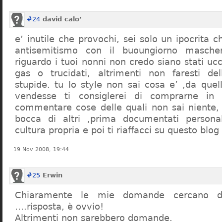
#24
david calo’
e’ inutile che provochi, sei solo un ipocrita 
antisemitismo con il buoungiorno masche
riguardo i tuoi nonni non credo siano stati uc
gas o trucidati, altrimenti non faresti d
stupide. tu lo style non sai cosa e’ ,da quel
vendesse ti consiglerei di comprarne in
commentare cose delle quali non sai niente,
bocca di altri ,prima documentati persona
cultura propria e poi ti riaffacci su questo blog
19 Nov 2008, 19:44
#25
Erwin
Chiaramente le mie domande cercano d
….risposta, è ovvio!
Altrimenti non sarebbero domande.