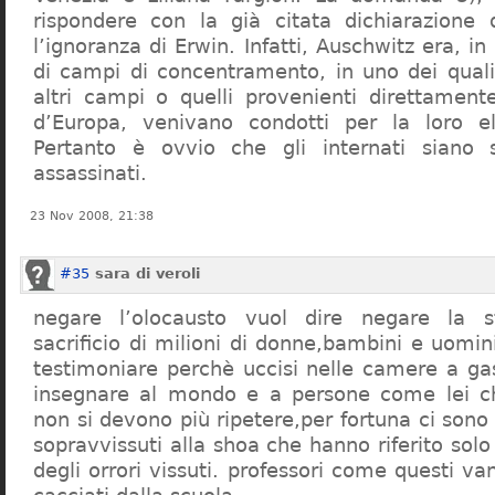
rispondere con la già citata dichiarazione 
l’ignoranza di Erwin. Infatti, Auschwitz era, in
di campi di concentramento, in uno dei quali 
altri campi o quelli provenienti direttamente
d’Europa, venivano condotti per la loro eli
Pertanto è ovvio che gli internati siano st
assassinati.
23 Nov 2008, 21:38
#35
sara di veroli
negare l’olocausto vuol dire negare la st
sacrificio di milioni di donne,bambini e uomi
testimoniare perchè uccisi nelle camere a ga
insegnare al mondo e a persone come lei ch
non si devono più ripetere,per fortuna ci sono
sopravvissuti alla shoa che hanno riferito so
degli orrori vissuti. professori come questi 