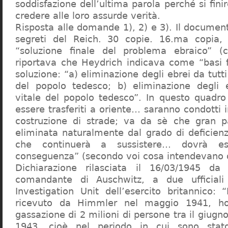
soddisfazione dell’ultima parola perché si finir
credere alle loro assurde verità.
Risposta alle domande 1), 2) e 3). Il documen
segreti del Reich. 30 copie. 16.ma copia, 
“soluzione finale del problema ebraico” (c
riportava che Heydrich indicava come “basi 
soluzione: “a) eliminazione degli ebrei da tutti 
del popolo tedesco; b) eliminazione degli e
vitale del popolo tedesco”. In questo quadro
essere trasferiti a oriente… saranno condotti in
costruzione di strade; va da sè che gran pa
eliminata naturalmente dal grado di deficienza
che continuerà a sussistere… dovrà ess
conseguenza” (secondo voi cosa intendevano d
Dichiarazione rilasciata il 16/03/1945 d
comandante di Auschwitz, a due ufficial
Investigation Unit dell’esercito britannico: 
ricevuto da Himmler nel maggio 1941, ho
gassazione di 2 milioni di persone tra il giugno
1943, cioè nel periodo in cui sono sta