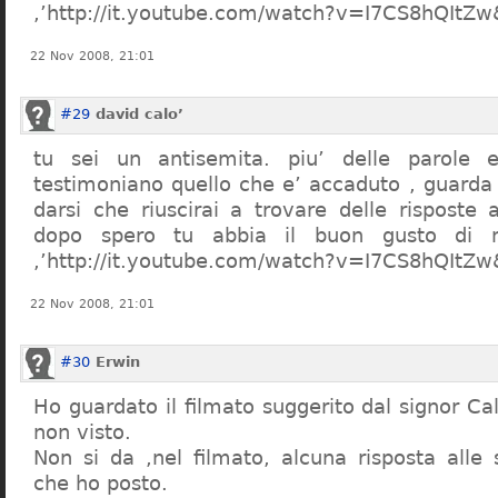
,’http://it.youtube.com/watch?v=I7CS8hQIt
22 Nov 2008, 21:01
#29
david calo’
tu sei un antisemita. piu’ delle parole e
testimoniano quello che e’ accaduto , guarda
darsi che riuscirai a trovare delle risposte
dopo spero tu abbia il buon gusto di n
,’http://it.youtube.com/watch?v=I7CS8hQIt
22 Nov 2008, 21:01
#30
Erwin
Ho guardato il filmato suggerito dal signor Ca
non visto.
Non si da ,nel filmato, alcuna risposta all
che ho posto.