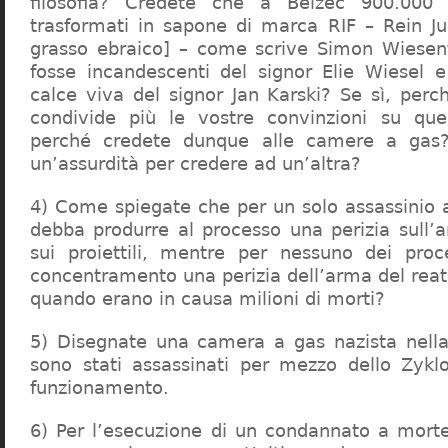
filosofia? Credete che a Belzec 900.000 
trasformati in sapone di marca RIF – Rein Ju
grasso ebraico] – come scrive Simon Wiesent
fosse incandescenti del signor Elie Wiesel 
calce viva del signor Jan Karski? Se sì, perc
condivide più le vostre convinzioni su que
perché credete dunque alle camere a gas?
un’assurdità per credere ad un’altra?
4) Come spiegate che per un solo assassinio a 
debba produrre al processo una perizia sull’
sui proiettili, mentre per nessuno dei proc
concentramento una perizia dell’arma del reat
quando erano in causa milioni di morti?
5) Disegnate una camera a gas nazista nella
sono stati assassinati per mezzo dello Zykl
funzionamento.
6) Per l’esecuzione di un condannato a mort