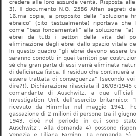
credere alle loro assurde verità. Risposta al
3). Il documento N.G. 2586 Affari segreti de
16.ma copia, a proposito della “soluzione f
ebraico” (cito testualmente) riportava che 
come “basi fondamentali” alla soluzione: “a) 
ebrei da tutti i settori della vita del p
eliminazione degli ebrei dallo spazio vitale d
In questo quadro “gli ebrei devono essere tra
saranno condotti in quei territori per costruzio
sè che gran parte di essi verrà eliminata nat
di deficienza fisica. Il residuo che continuerà 
essere trattata di conseguenza” (secondo vo
dire?!). Dichiarazione rilasciata il 16/03/1945
comandante di Auschwitz, a due ufficial
Investigation Unit dell’esercito britannico: 
ricevuto da Himmler nel maggio 1941, ho
gassazione di 2 milioni di persone tra il giugno
1943, cioè nel periodo in cui sono sta
Auschwitz”. Alla domanda 4) possono rispo
Venezia e Liliana Fargion. La domanda 5), 