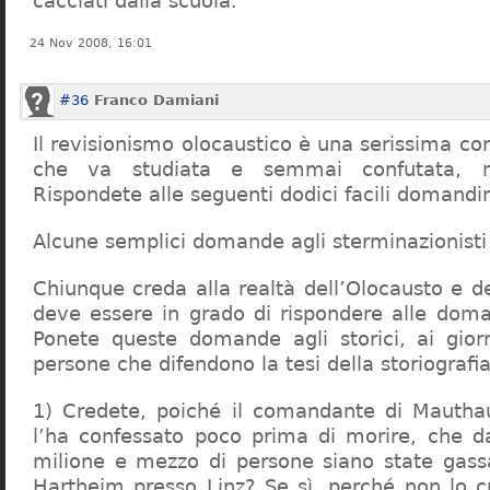
cacciati dalla scuola.
24 Nov 2008, 16:01
#36
Franco Damiani
Il revisionismo olocaustico è una serissima cor
che va studiata e semmai confutata, n
Rispondete alle seguenti dodici facili domandi
Alcune semplici domande agli sterminazionisti
Chiunque creda alla realtà dell’Olocausto e d
deve essere in grado di rispondere alle dom
Ponete queste domande agli storici, ai giorna
persone che difendono la tesi della storiografia 
1) Credete, poiché il comandante di Mauthau
l’ha confessato poco prima di morire, che d
milione e mezzo di persone siano state gassa
Hartheim presso Linz? Se sì, perché non lo 