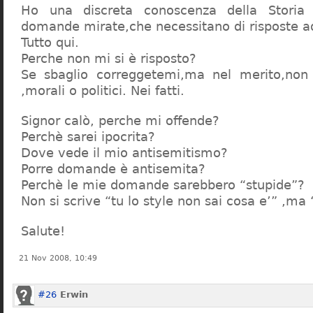
Ho una discreta conoscenza della Storia 
domande mirate,che necessitano di risposte a
Tutto qui.
Perche non mi si è risposto?
Se sbaglio correggetemi,ma nel merito,non c
,morali o politici. Nei fatti.
Signor calò, perche mi offende?
Perchè sarei ipocrita?
Dove vede il mio antisemitismo?
Porre domande è antisemita?
Perchè le mie domande sarebbero “stupide”?
Non si scrive “tu lo style non sai cosa e’” ,ma
Salute!
21 Nov 2008, 10:49
#26
Erwin