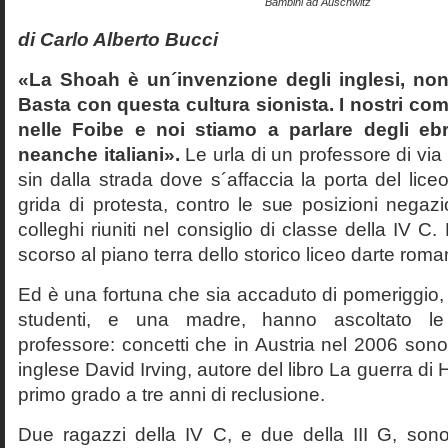
Bambini ad Auschwitz
di Carlo Alberto Bucci
«La Shoah è un´invenzione degli inglesi, non
Basta con questa cultura sionista. I nostri com
nelle Foibe e noi stiamo a parlare degli eb
neanche italiani».
Le urla di un professore di via
sin dalla strada dove s´affaccia la porta del liceo 
grida di protesta, contro le sue posizioni negazi
colleghi riuniti nel consiglio di classe della IV 
scorso al piano terra dello storico liceo darte roma
Ed è una fortuna che sia accaduto di pomeriggio, 
studenti, e una madre, hanno ascoltato le f
professore: concetti che in Austria nel 2006 sono 
inglese David Irving, autore del libro La guerra di H
primo grado a tre anni di reclusione.
Due ragazzi della IV C, e due della III G, son