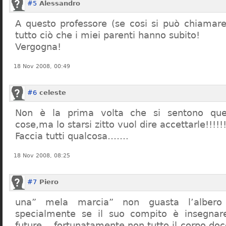
#5
Alessandro
A questo professore (se cosi si può chiamare)
tutto ciò che i miei parenti hanno subito!
Vergogna!
18 Nov 2008, 00:49
#6
celeste
Non è la prima volta che si sentono que
cose,ma lo starsi zitto vuol dire accettarle!!!!!
Faccia tutti qualcosa…….
18 Nov 2008, 08:25
#7
Piero
una” mela marcia” non guasta l’alber
specialmente se il suo compito è insegnare
future… fortunatamente non tutto il corpo doc