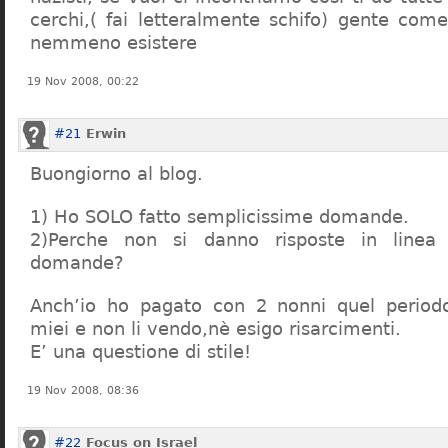
cerchi,( fai letteralmente schifo) gente co
nemmeno esistere
19 Nov 2008, 00:22
#21
Erwin
Buongiorno al blog.
1) Ho SOLO fatto semplicissime domande.
2)Perche non si danno risposte in linea 
domande?
Anch’io ho pagato con 2 nonni quel period
miei e non li vendo,nè esigo risarcimenti.
E’ una questione di stile!
19 Nov 2008, 08:36
#22
Focus on Israel