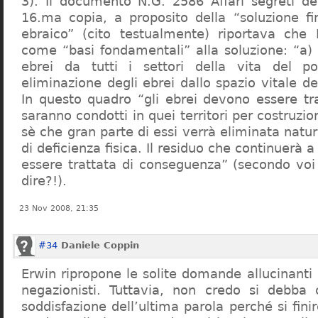
3). Il documento N.G. 2586 Affari segreti de
16.ma copia, a proposito della “soluzione f
ebraico” (cito testualmente) riportava che 
come “basi fondamentali” alla soluzione: “a) 
ebrei da tutti i settori della vita del p
eliminazione degli ebrei dallo spazio vitale d
In questo quadro “gli ebrei devono essere tra
saranno condotti in quei territori per costruzio
sè che gran parte di essi verrà eliminata nat
di deficienza fisica. Il residuo che continuerà 
essere trattata di conseguenza” (secondo vo
dire?!).
23 Nov 2008, 21:35
#34
Daniele Coppin
Erwin ripropone le solite domande allucinanti
negazionisti. Tuttavia, non credo si debba 
soddisfazione dell’ultima parola perché si finir