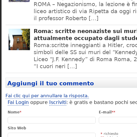
ROMA – Negazionismo, la lezione è fini
liceo artistico di via Ripetta da oggi 
il professor Roberto […]
Roma: scritte neonaziste sui muri
attualmente occupato dagli stud
Roma:scritte inneggianti a Hitler, croc
simboli delle SS sui muri del “Kennedy
Liceo “J.F. Kennedy” di Roma Roma, 2
“I cuori neri […]
Aggiungi il tuo commento
Fai clic qui per annullare la risposta.
Fai Login
oppure
Iscriviti
: è gratis e bastano pochi se
Nome
*
E-mail
**
Sito Web
*
richiesto