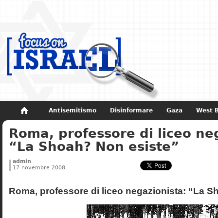
Antisemitismo
Disinformare
Gaza
West 
Roma, professore di liceo ne
Non dimenticare
Storia di Israele
“La Shoah? Non esiste”
admin
17 novembre 2008
Roma, professore di liceo negazionista: “La S