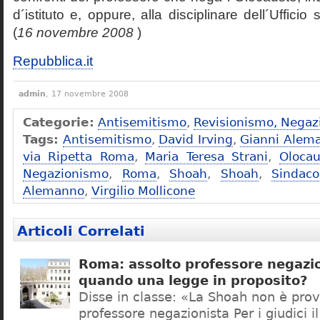
d´istituto e, oppure, alla disciplinare dell´Ufficio 
(
16 novembre 2008
)
Repubblica.it
admin
, 17 novembre 2008
Categorie:
Antisemitismo
,
Revisionismo, Negaz
Tags:
Antisemitismo
,
David Irving
,
Gianni Alem
via Ripetta Roma
,
Maria Teresa Strani
,
Olocau
Negazionismo
,
Roma
,
Shoah
,
Shoah
,
Sindac
Alemanno
,
Virgilio Mollicone
Articoli Correlati
Roma: assolto professore negazio
quando una legge in proposito?
Disse in classe: «La Shoah non è prov
professore negazionista Per i giudici i