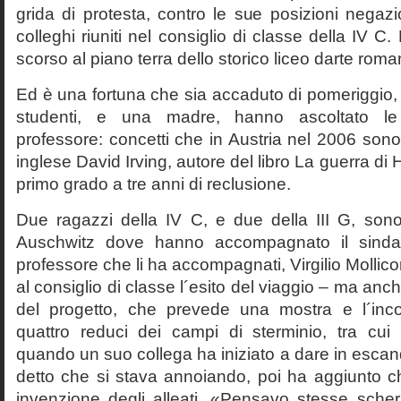
grida di protesta, contro le sue posizioni negazi
colleghi riuniti nel consiglio di classe della IV 
scorso al piano terra dello storico liceo darte roma
Ed è una fortuna che sia accaduto di pomeriggio, 
studenti, e una madre, hanno ascoltato le f
professore: concetti che in Austria nel 2006 sono 
inglese David Irving, autore del libro La guerra di H
primo grado a tre anni di reclusione.
Due ragazzi della IV C, e due della III G, son
Auschwitz dove hanno accompagnato il sinda
professore che li ha accompagnati, Virgilio Mollico
al consiglio di classe l´esito del viaggio – ma anch
del progetto, che prevede una mostra e l´inc
quattro reduci dei campi di sterminio, tra cu
quando un suo collega ha iniziato a dare in esca
detto che si stava annoiando, poi ha aggiunto c
invenzione degli alleati. «Pensavo stesse sch