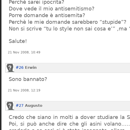
Perchè sarei ipocrita?
Dove vede il mio antisemitismo?
Porre domande è antisemita?
Perchè le mie domande sarebbero “stupide”?
Non si scrive “tu lo style non sai cosa e’” ,ma
Salute!
21 Nov 2008, 10:49
#26
Erwin
Sono bannato?
21 Nov 2008, 12:19
#27
Augusto
Credo che siano in molti a dover studiare la St
Poi, si può anche dire che gli asini volano…