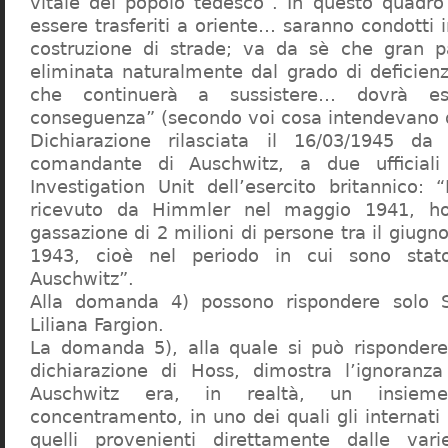
vitale del popolo tedesco”. In questo quadro
essere trasferiti a oriente… saranno condotti in
costruzione di strade; va da sè che gran pa
eliminata naturalmente dal grado di deficienza
che continuerà a sussistere… dovrà ess
conseguenza” (secondo voi cosa intendevano d
Dichiarazione rilasciata il 16/03/1945 d
comandante di Auschwitz, a due ufficial
Investigation Unit dell’esercito britannico: 
ricevuto da Himmler nel maggio 1941, ho
gassazione di 2 milioni di persone tra il giugno
1943, cioè nel periodo in cui sono sta
Auschwitz”.
Alla domanda 4) possono rispondere solo 
Liliana Fargion.
La domanda 5), alla quale si può rispondere
dichiarazione di Hoss, dimostra l’ignoranza 
Auschwitz era, in realtà, un insie
concentramento, in uno dei quali gli internati 
quelli provenienti direttamente dalle vari