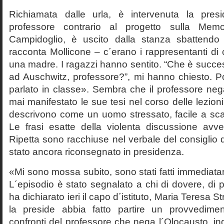
Richiamata dalle urla, è intervenuta la pres
professore contrario al progetto sulla Mem
Campidoglio, è uscito dalla stanza sbattendo 
racconta Mollicone – c´erano i rappresentanti di c
una madre. I ragazzi hanno sentito. “Che è succes
ad Auschwitz, professore?”, mi hanno chiesto. 
parlato in classe». Sembra che il professore neg
mai manifestato le sue tesi nel corso delle lezion
descrivono come un uomo stressato, facile a scat
Le frasi esatte della violenta discussione avv
Ripetta sono racchiuse nel verbale del consiglio 
stato ancora riconsegnato in presidenza.
«Mi sono mossa subito, sono stati fatti immediatam
L´episodio è stato segnalato a chi di dovere, di 
ha dichiarato ieri il capo d´istituto, Maria Teresa S
la preside abbia fatto partire un provvedime
confronti del professore che nega l´Olocausto, ind