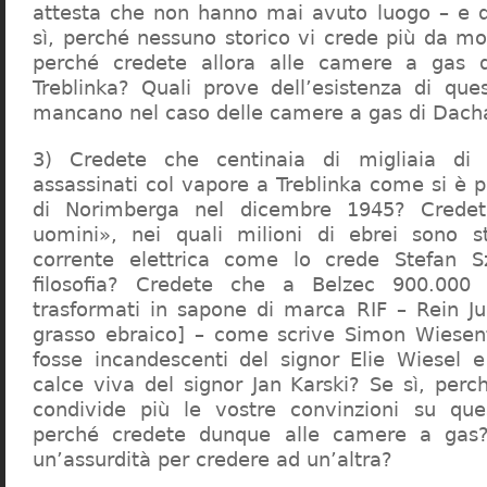
attesta che non hanno mai avuto luogo – e 
sì, perché nessuno storico vi crede più da m
perché credete allora alle camere a gas 
Treblinka? Quali prove dell’esistenza di qu
mancano nel caso delle camere a gas di Dac
3) Credete che centinaia di migliaia di 
assassinati col vapore a Treblinka come si è 
di Norimberga nel dicembre 1945? Credet
uomini», nei quali milioni di ebrei sono st
corrente elettrica come lo crede Stefan S
filosofia? Credete che a Belzec 900.000 
trasformati in sapone di marca RIF – Rein Ju
grasso ebraico] – come scrive Simon Wiesent
fosse incandescenti del signor Elie Wiesel 
calce viva del signor Jan Karski? Se sì, perc
condivide più le vostre convinzioni su que
perché credete dunque alle camere a gas?
un’assurdità per credere ad un’altra?