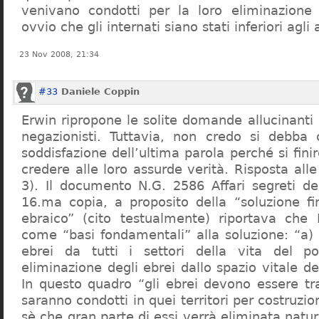
venivano condotti per la loro eliminazione 
ovvio che gli internati siano stati inferiori agli 
23 Nov 2008, 21:34
#33
Daniele Coppin
Erwin ripropone le solite domande allucinanti
negazionisti. Tuttavia, non credo si debba 
soddisfazione dell’ultima parola perché si finir
credere alle loro assurde verità. Risposta al
3). Il documento N.G. 2586 Affari segreti de
16.ma copia, a proposito della “soluzione f
ebraico” (cito testualmente) riportava che 
come “basi fondamentali” alla soluzione: “a) 
ebrei da tutti i settori della vita del p
eliminazione degli ebrei dallo spazio vitale d
In questo quadro “gli ebrei devono essere tra
saranno condotti in quei territori per costruzio
sè che gran parte di essi verrà eliminata nat