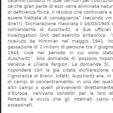
saranno condotti in quei territori per costruzio
sè che gran parte di essi verrà eliminata nat
di deficienza fisica. Il residuo che continuerà 
essere trattata di conseguenza” (secondo vo
dire?!). Dichiarazione rilasciata il 16/03/1945
comandante di Auschwitz, a due ufficial
Investigation Unit dell’esercito britannico: 
ricevuto da Himmler nel maggio 1941, ho
gassazione di 2 milioni di persone tra il giugno
1943, cioè nel periodo in cui sono sta
Auschwitz”. Alla domanda 4) possono rispo
Venezia e Liliana Fargion. La domanda 5), 
rispondere con la già citata dichiarazione 
l’ignoranza di Erwin. Infatti, Auschwitz era, in
di campi di concentramento, in uno dei quali 
altri campi o quelli provenienti direttamente
d’Europa, venivano condotti per la loro eli
Pertanto è ovvio che gli internati siano st
assassinati.