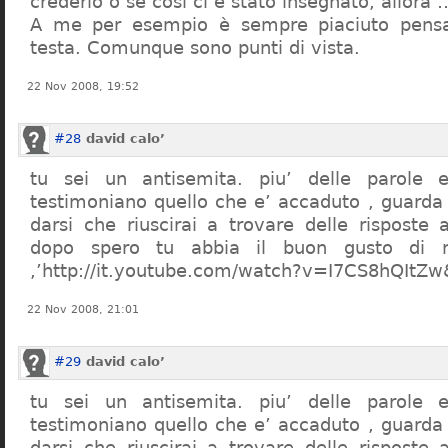
crederlo o se così ci è stato insegnato, allor
A me per esempio è sempre piaciuto pensa
testa. Comunque sono punti di vista.
22 Nov 2008, 19:52
#28
david calo’
tu sei un antisemita. piu’ delle parole e
testimoniano quello che e’ accaduto , guarda
darsi che riuscirai a trovare delle risposte
dopo spero tu abbia il buon gusto di n
,’http://it.youtube.com/watch?v=I7CS8hQIt
22 Nov 2008, 21:01
#29
david calo’
tu sei un antisemita. piu’ delle parole e
testimoniano quello che e’ accaduto , guarda
darsi che riuscirai a trovare delle risposte