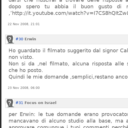
dopo spero tu abbia il buon gusto di n
,’http://it.youtube.com/watch?v=I7CS8hQIt
22 Nov 2008, 21:01
#30
Erwin
Ho guardato il filmato suggerito dal signor Ca
non visto.
Non si da ,nel filmato, alcuna risposta all
che ho posto.
Quindi le mie domande ,semplici,restano ancor
23 Nov 2008, 06:00
#31
Focus on Israel
per Erwin: le tue domande erano provocato
mancavano di alcuno studio alla base, ma 
approvare comunque i tuoi commenti perchè